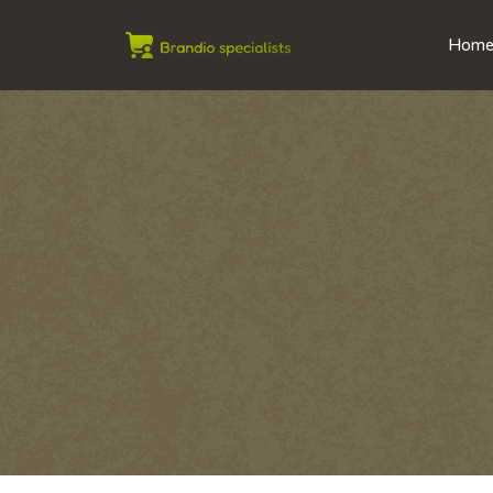
Skip
to
Hom
content