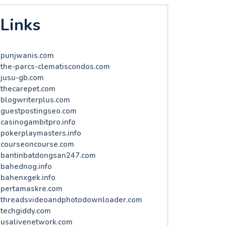
Links
punjwanis.com
the-parcs-clematiscondos.com
jusu-gb.com
thecarepet.com
blogwriterplus.com
guestpostingseo.com
casinogambitpro.info
pokerplaymasters.info
courseoncourse.com
bantinbatdongsan247.com
bahednog.info
bahenxgek.info
pertamaskre.com
threadsvideoandphotodownloader.com
techgiddy.com
usalivenetwork.com