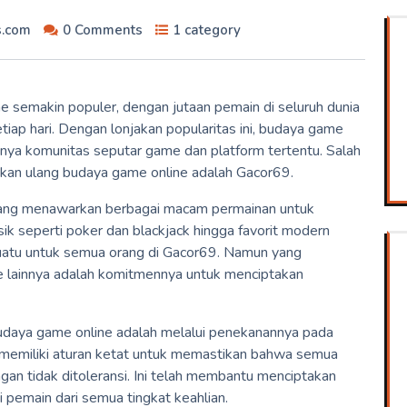
s.com
0 Comments
1 category
e semakin populer, dengan jutaan pemain di seluruh dunia
ap hari. Dengan lonjakan popularitas ini, budaya game
nya komunitas seputar game dan platform tertentu. Salah
kan ulang budaya game online adalah Gacor69.
yang menawarkan berbagai macam permainan untuk
sik seperti poker dan blackjack hingga favorit modern
esuatu untuk semua orang di Gacor69. Namun yang
 lainnya adalah komitmennya untuk menciptakan
budaya game online adalah melalui penekanannya pada
ni memiliki aturan ketat untuk memastikan bahwa semua
an tidak ditoleransi. Ini telah membantu menciptakan
 pemain dari semua tingkat keahlian.