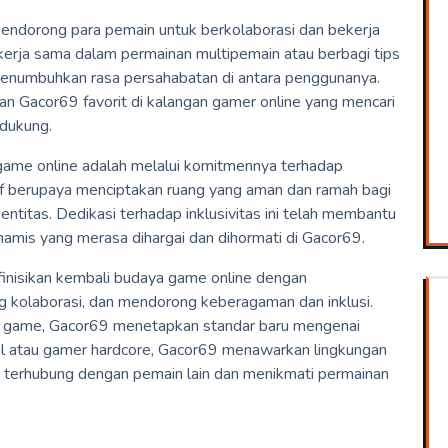
mendorong para pemain untuk berkolaborasi dan bekerja
kerja sama dalam permainan multipemain atau berbagi tips
enumbuhkan rasa persahabatan di antara penggunanya.
n Gacor69 favorit di kalangan gamer online yang mencari
dukung.
 game online adalah melalui komitmennya terhadap
ktif berupaya menciptakan ruang yang aman dan ramah bagi
entitas. Dedikasi terhadap inklusivitas ini telah membantu
amis yang merasa dihargai dan dihormati di Gacor69.
nisikan kembali budaya game online dengan
 kolaborasi, dan mendorong keberagaman dan inklusi.
ap game, Gacor69 menetapkan standar baru mengenai
al atau gamer hardcore, Gacor69 menawarkan lingkungan
terhubung dengan pemain lain dan menikmati permainan