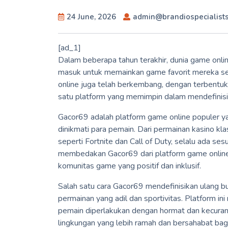
24 June, 2026
admin@brandiospecialist
[ad_1]
Dalam beberapa tahun terakhir, dunia game onlin
masuk untuk memainkan game favorit mereka seti
online juga telah berkembang, dengan terbentuk
satu platform yang memimpin dalam mendefinisi
Gacor69 adalah platform game online populer 
dinikmati para pemain. Dari permainan kasino kla
seperti Fortnite dan Call of Duty, selalu ada s
membedakan Gacor69 dari platform game online
komunitas game yang positif dan inklusif.
Salah satu cara Gacor69 mendefinisikan ulang 
permainan yang adil dan sportivitas. Platform i
pemain diperlakukan dengan hormat dan kecurang
lingkungan yang lebih ramah dan bersahabat bagi