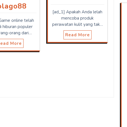
olago88
[ad_1] Apakah Anda lelah
mencoba produk
Game online telah
perawatan kulit yang tak…
i hiburan populer
rang-orang dari…
Read More
Read More