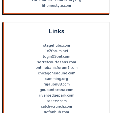
5homestyle.com
Links
stagehubs.com
1x2forum.net
login99bet.com
secretcourtesans.com
onlinebahisforum1.com
chicagoheadline.com
camming.org
rajalion88.com
goupuntacana.com
riversedgepark.com
zaseez.com
catchycrunch.com
nofaphub.com