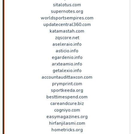
sitalotus.com
supernotes.org
worldsportsempires.com
updatecentral360.com
katamastah.com
zqscore.net
aseleraio.info
asticio.info
egardenio.info
arxteamio.info
getalexio.info
accountaudittaxcon.com
prymprint.com
sportkeeda.org
besttimespend.com
careandcure.biz
cogniyo.com
easymagazines.org
hirfanjilasmi.com
hometricks.org