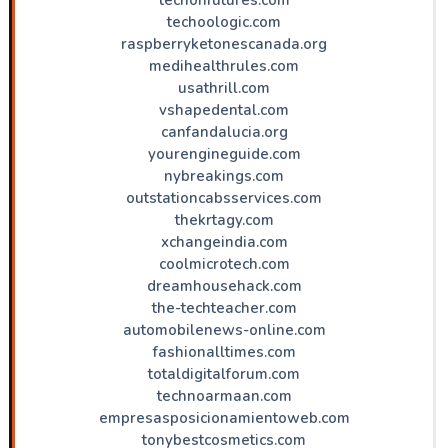
techoologic.com
raspberryketonescanada.org
medihealthrules.com
usathrill.com
vshapedental.com
canfandalucia.org
yourengineguide.com
nybreakings.com
outstationcabsservices.com
thekrtagy.com
xchangeindia.com
coolmicrotech.com
dreamhousehack.com
the-techteacher.com
automobilenews-online.com
fashionalltimes.com
totaldigitalforum.com
technoarmaan.com
empresasposicionamientoweb.com
tonybestcosmetics.com