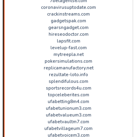
7betagents6.com
coronavirusuptodate.com
crackinstreams.com
gadgetspak.com
gearsngadget.com
hireseodoctor.com
lapsfit.com
levelup-fast.com
mytreepla.net
pokersimulations.com
replicamanufactory.net
rezultate-loto.info
splendifulous.com
sportsrecords4u.com
topceleberites.com
ufabetting8m4.com
ufabetunionum3.com
ufabetvalueum3.com
ufabetvaultm7.com
ufabetvillageum7.com
ufabetvoicem3.com