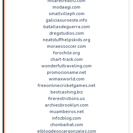
milaretreatnz.com
modaagi.com
smallvilleph.com
galiciasuroeste.info
batallasdeguerra.com
dregstudios.com
neatstuffhelpskids.org
moraessoccer.com
forochile.org
chart-track.com
wonderfultraveling.com
promocioname.net
wimaxworld.com
freeonlinecricketgames.net
bestcashing.biz
firerestrictions.us
archiesbrooklyn.com
muambeiros.net
infozblog.com
chonbaihat.com
elblogdeoscargonzalez.com