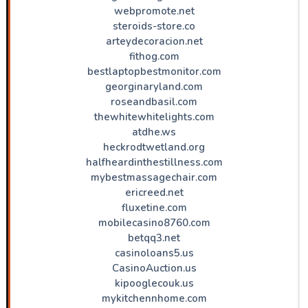
webpromote.net
steroids-store.co
arteydecoracion.net
fithog.com
bestlaptopbestmonitor.com
georginaryland.com
roseandbasil.com
thewhitewhitelights.com
atdhe.ws
heckrodtwetland.org
halfheardinthestillness.com
mybestmassagechair.com
ericreed.net
fluxetine.com
mobilecasino8760.com
betqq3.net
casinoloans5.us
CasinoAuction.us
kipooglecouk.us
mykitchennhome.com