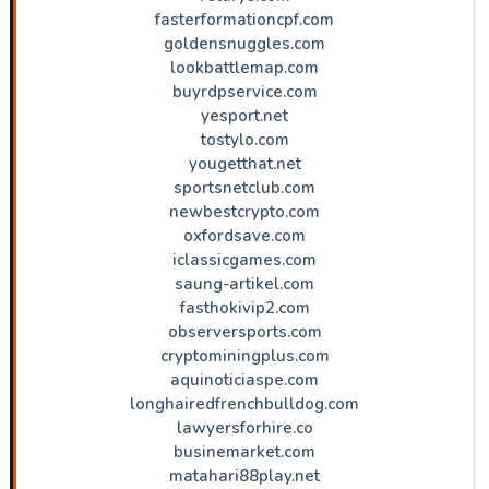
fasterformationcpf.com
goldensnuggles.com
lookbattlemap.com
buyrdpservice.com
yesport.net
tostylo.com
yougetthat.net
sportsnetclub.com
newbestcrypto.com
oxfordsave.com
iclassicgames.com
saung-artikel.com
fasthokivip2.com
observersports.com
cryptominingplus.com
aquinoticiaspe.com
longhairedfrenchbulldog.com
lawyersforhire.co
businemarket.com
matahari88play.net