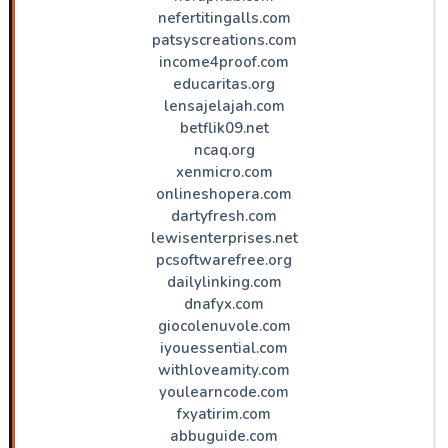
nefertitingalls.com
patsyscreations.com
income4proof.com
educaritas.org
lensajelajah.com
betflik09.net
ncaq.org
xenmicro.com
onlineshopera.com
dartyfresh.com
lewisenterprises.net
pcsoftwarefree.org
dailylinking.com
dnafyx.com
giocolenuvole.com
iyouessential.com
withloveamity.com
youlearncode.com
fxyatirim.com
abbuguide.com