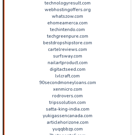
technologyresult.com
webhostingoffers.org
whatszow.com
ehomeamerca.com
techintendo.com
techgreenpure.com
bestdropshipstore.com
cartelreviews.com
surfsway.com
nailartproduct.com
digitactseed.com
lvlcraft.com
90secondmoneyloans.com
xenmicro.com
rodrovers.com
tripssolution.com
satta-king-india.com
yukigassencanada.com
articlehorizone.com
yuqqbbzp.com