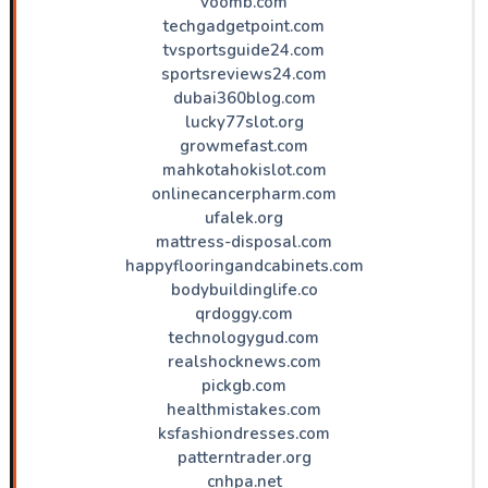
voomb.com
techgadgetpoint.com
tvsportsguide24.com
sportsreviews24.com
dubai360blog.com
lucky77slot.org
growmefast.com
mahkotahokislot.com
onlinecancerpharm.com
ufalek.org
mattress-disposal.com
happyflooringandcabinets.com
bodybuildinglife.co
qrdoggy.com
technologygud.com
realshocknews.com
pickgb.com
healthmistakes.com
ksfashiondresses.com
patterntrader.org
cnhpa.net