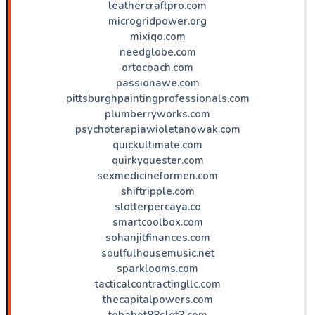
leathercraftpro.com
microgridpower.org
mixiqo.com
needglobe.com
ortocoach.com
passionawe.com
pittsburghpaintingprofessionals.com
plumberryworks.com
psychoterapiawioletanowak.com
quickultimate.com
quirkyquester.com
sexmedicineformen.com
shiftripple.com
slotterpercaya.co
smartcoolbox.com
sohanjitfinances.com
soulfulhousemusic.net
sparklooms.com
tacticalcontractingllc.com
thecapitalpowers.com
tobabet88slot3.com