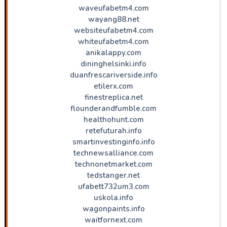
waveufabetm4.com
wayang88.net
websiteufabetm4.com
whiteufabetm4.com
anikalappy.com
dininghelsinki.info
duanfrescariverside.info
etilerx.com
finestreplica.net
flounderandfumble.com
healthohunt.com
retefuturah.info
smartinvestinginfo.info
technewsalliance.com
technonetmarket.com
tedstanger.net
ufabett732um3.com
uskola.info
wagonpaints.info
waitfornext.com