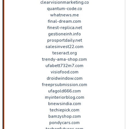
clearvisionmarketing.co
quantum-code.co
whatnews.me
final-dream.com
finest-replica.net
gestioneinh.info
prosportdaily.net
salesinvest22.com
teseract.org
trendy-ama-shop.com
ufabett732m7.com
visiofood.com
droidwindow.com
freeprsubmission.com
ufagold666.com
myinteriorblog.com
bnewsindia.com
techiepick.com
bamzyshop.com
pondycars.com
techonfutures.com