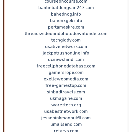
courseoncourse.com
bantinbatdongsan247.com
bahednog.info
bahenxgek.info
pertamaskre.com
threadsvideoandphotodownloader.com
techgiddy.com
usalivenetwork.com
jackpotrushonline.info
ucnewshindi.com
freecellphonedatabase.com
gamersrope.com
exellewebmedia.com
free-gamestop.com
sinbadtravels.com
ukmagzine.com
wareztech.org
usabestnetwork.com
jessepinkmanoutfit.com
umailsend.com
retarys.com