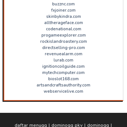
buzznc.com
fxjoiner.com
skinbykindra.com
alltherageface.com
codenational.com
progameexplorer.com
rockislandroastery.com
directselling-pro.com
revenuealarm.com
lurab.com
ignitioncoilguide.com
mytechcomputer.com
bioslot168.com
artsandcraftsauthority.com
webservicelive.com
daftar menuqq
|
dominoqq pkv
|
dominoqq
|