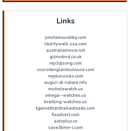
Links
jimsfamousbbq.com
libertywalk-usa.com
australiamovie.net
gizmobird.co.uk
mp3djsong.com
coursdanglaistoulouse.com
neptunuslex.com
auguri-di-natale.info
michelewatch.us
omega--watches.us
breitling-watches.us
tgarnettcentrallautoads.com
fixadvert.com
autopluz.co
save3time-c.com