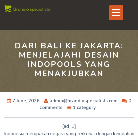
Skip
Op
to
content
But
DARI BALI KE JAKARTA:
MENJELAJAHI DESAIN
INDOPOOLS YANG
MENAKJUBKAN
7 June, 2026
admin@brandiospecialists.com
0
Comments
1 category
[ad_1]
Indonesia merupakan negara yang terkenal dengan keindahan