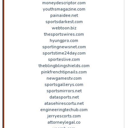
moneydescriptor.com
youthsmagazine.com
painaidee.net
sportsdarkest.com
webtoon.biz
thesportswires.com
hyungpro.com
sportingnewsnet.com
sportstime24day.com
sporteslive.com
theblingblingshields.com
pinkfrenchtipnails.com
newgamestv.com
sportsgallerys.com
sportsmirrors.net
datasports.net
atasehirescortu.net
engineeringtechub.com
jerryescorts.com
attorneylegal.co