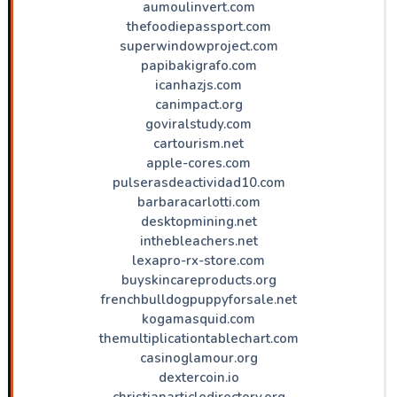
aumoulinvert.com
thefoodiepassport.com
superwindowproject.com
papibakigrafo.com
icanhazjs.com
canimpact.org
goviralstudy.com
cartourism.net
apple-cores.com
pulserasdeactividad10.com
barbaracarlotti.com
desktopmining.net
inthebleachers.net
lexapro-rx-store.com
buyskincareproducts.org
frenchbulldogpuppyforsale.net
kogamasquid.com
themultiplicationtablechart.com
casinoglamour.org
dextercoin.io
christianarticledirectory.org