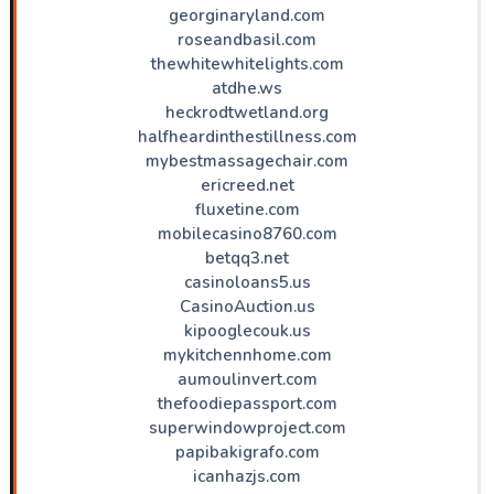
georginaryland.com
roseandbasil.com
thewhitewhitelights.com
atdhe.ws
heckrodtwetland.org
halfheardinthestillness.com
mybestmassagechair.com
ericreed.net
fluxetine.com
mobilecasino8760.com
betqq3.net
casinoloans5.us
CasinoAuction.us
kipooglecouk.us
mykitchennhome.com
aumoulinvert.com
thefoodiepassport.com
superwindowproject.com
papibakigrafo.com
icanhazjs.com