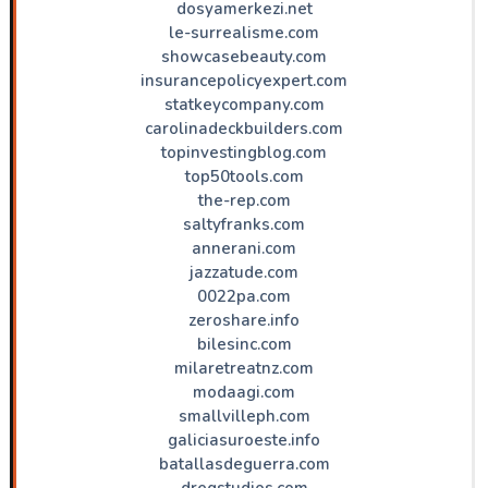
dosyamerkezi.net
le-surrealisme.com
showcasebeauty.com
insurancepolicyexpert.com
statkeycompany.com
carolinadeckbuilders.com
topinvestingblog.com
top50tools.com
the-rep.com
saltyfranks.com
annerani.com
jazzatude.com
0022pa.com
zeroshare.info
bilesinc.com
milaretreatnz.com
modaagi.com
smallvilleph.com
galiciasuroeste.info
batallasdeguerra.com
dregstudios.com