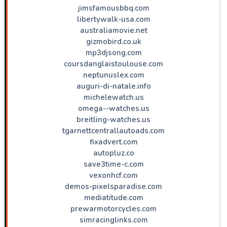
jimsfamousbbq.com
libertywalk-usa.com
australiamovie.net
gizmobird.co.uk
mp3djsong.com
coursdanglaistoulouse.com
neptunuslex.com
auguri-di-natale.info
michelewatch.us
omega--watches.us
breitling-watches.us
tgarnettcentrallautoads.com
fixadvert.com
autopluz.co
save3time-c.com
vexonhcf.com
demos-pixelsparadise.com
mediatitude.com
prewarmotorcycles.com
simracinglinks.com