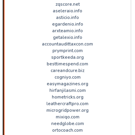
zqscore.net
aseleraio.info
asticio.info
egardenio.info
arxteamio.info
getalexio.info
accountaudittaxcon.com
prymprint.com
sportkeeda.org
besttimespend.com
careandcure.biz
cogniyo.com
easymagazines.org
hirfanjilasmi.com
hometricks.org
leathercraftpro.com
microgridpower.org
mixiqo.com
needglobe.com
ortocoach.com