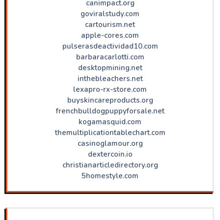
canimpact.org
goviralstudy.com
cartourism.net
apple-cores.com
pulserasdeactividad10.com
barbaracarlotti.com
desktopmining.net
inthebleachers.net
lexapro-rx-store.com
buyskincareproducts.org
frenchbulldogpuppyforsale.net
kogamasquid.com
themultiplicationtablechart.com
casinoglamour.org
dextercoin.io
christianarticledirectory.org
5homestyle.com