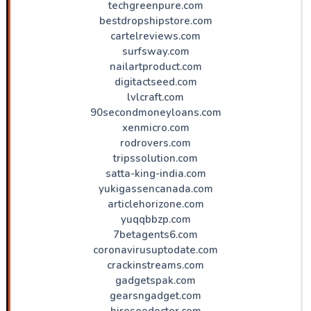
techgreenpure.com
bestdropshipstore.com
cartelreviews.com
surfsway.com
nailartproduct.com
digitactseed.com
lvlcraft.com
90secondmoneyloans.com
xenmicro.com
rodrovers.com
tripssolution.com
satta-king-india.com
yukigassencanada.com
articlehorizone.com
yuqqbbzp.com
7betagents6.com
coronavirusuptodate.com
crackinstreams.com
gadgetspak.com
gearsngadget.com
hireseodoctor.com