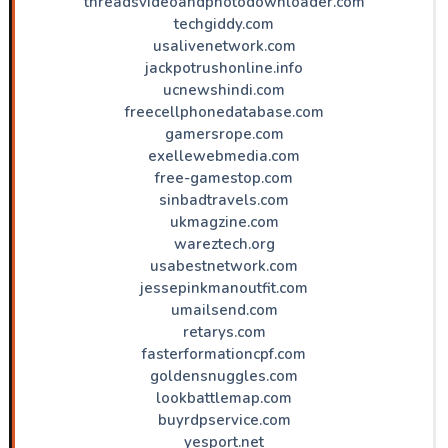
threadsvideoandphotodownloader.com
techgiddy.com
usalivenetwork.com
jackpotrushonline.info
ucnewshindi.com
freecellphonedatabase.com
gamersrope.com
exellewebmedia.com
free-gamestop.com
sinbadtravels.com
ukmagzine.com
wareztech.org
usabestnetwork.com
jessepinkmanoutfit.com
umailsend.com
retarys.com
fasterformationcpf.com
goldensnuggles.com
lookbattlemap.com
buyrdpservice.com
yesport.net