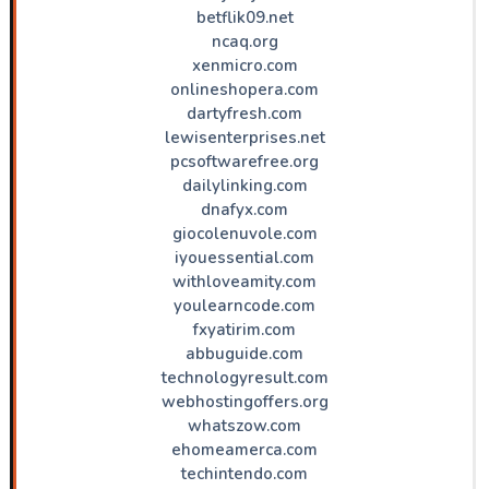
betflik09.net
ncaq.org
xenmicro.com
onlineshopera.com
dartyfresh.com
lewisenterprises.net
pcsoftwarefree.org
dailylinking.com
dnafyx.com
giocolenuvole.com
iyouessential.com
withloveamity.com
youlearncode.com
fxyatirim.com
abbuguide.com
technologyresult.com
webhostingoffers.org
whatszow.com
ehomeamerca.com
techintendo.com