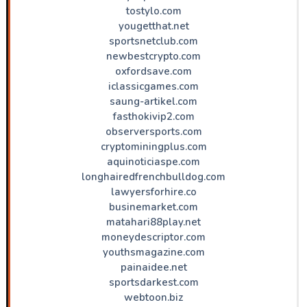
tostylo.com
yougetthat.net
sportsnetclub.com
newbestcrypto.com
oxfordsave.com
iclassicgames.com
saung-artikel.com
fasthokivip2.com
observersports.com
cryptominingplus.com
aquinoticiaspe.com
longhairedfrenchbulldog.com
lawyersforhire.co
businemarket.com
matahari88play.net
moneydescriptor.com
youthsmagazine.com
painaidee.net
sportsdarkest.com
webtoon.biz