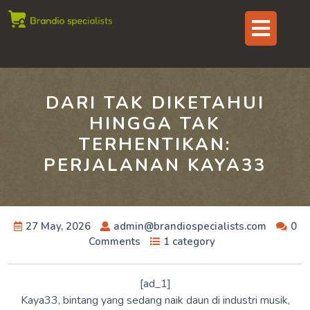
Skip
Op
to
content
But
DARI TAK DIKETAHUI
HINGGA TAK
TERHENTIKAN:
PERJALANAN KAYA33
27 May, 2026
admin@brandiospecialists.com
0
Comments
1 category
[ad_1]
Kaya33, bintang yang sedang naik daun di industri musik,