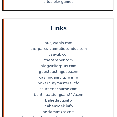
situs pkv games
Links
punjwanis.com
the-parcs-clematiscondos.com
jusu-gb.com
thecarepet.com
blogwriterplus.com
guestpostingseo.com
casinogambitpro.info
pokerplaymasters.info
courseoncourse.com
bantinbatdongsan247.com
bahednog.info
bahenxgek.info
pertamaskre.com