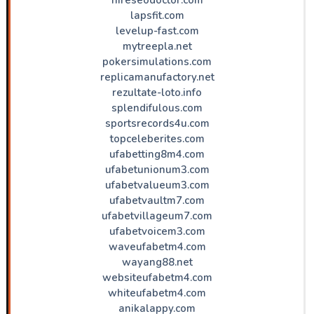
lapsfit.com
levelup-fast.com
mytreepla.net
pokersimulations.com
replicamanufactory.net
rezultate-loto.info
splendifulous.com
sportsrecords4u.com
topceleberites.com
ufabetting8m4.com
ufabetunionum3.com
ufabetvalueum3.com
ufabetvaultm7.com
ufabetvillageum7.com
ufabetvoicem3.com
waveufabetm4.com
wayang88.net
websiteufabetm4.com
whiteufabetm4.com
anikalappy.com