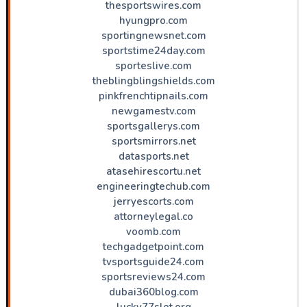
thesportswires.com
hyungpro.com
sportingnewsnet.com
sportstime24day.com
sporteslive.com
theblingblingshields.com
pinkfrenchtipnails.com
newgamestv.com
sportsgallerys.com
sportsmirrors.net
datasports.net
atasehirescortu.net
engineeringtechub.com
jerryescorts.com
attorneylegal.co
voomb.com
techgadgetpoint.com
tvsportsguide24.com
sportsreviews24.com
dubai360blog.com
lucky77slot.org