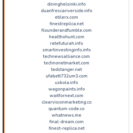
dininghelsinki.info
duanfrescariverside.info
etilerx.com
finestreplica.net
flounderandfumble.com
healthohunt.com
retefuturah.info
smartinvestinginfo.info
technewsalliance.com
technonetmarket.com
tedstanger.net
ufabett732um3.com
uskola.info
wagonpaints.info
waitfornext.com
clearvisionmarketing.co
quantum-code.co
whatnews.me
final-dream.com
finest-replica.net