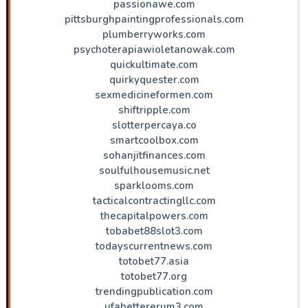
passionawe.com
pittsburghpaintingprofessionals.com
plumberryworks.com
psychoterapiawioletanowak.com
quickultimate.com
quirkyquester.com
sexmedicineformen.com
shiftripple.com
slotterpercaya.co
smartcoolbox.com
sohanjitfinances.com
soulfulhousemusic.net
sparklooms.com
tacticalcontractingllc.com
thecapitalpowers.com
tobabet88slot3.com
todayscurrentnews.com
totobet77.asia
totobet77.org
trendingpublication.com
ufabettererum3.com