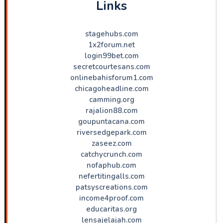
Links
stagehubs.com
1x2forum.net
login99bet.com
secretcourtesans.com
onlinebahisforum1.com
chicagoheadline.com
camming.org
rajalion88.com
goupuntacana.com
riversedgepark.com
zaseez.com
catchycrunch.com
nofaphub.com
nefertitingalls.com
patsyscreations.com
income4proof.com
educaritas.org
lensajelajah.com