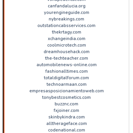
canfandalucia.org
yourengineguide.com
nybreakings.com
outstationcabsservices.com
thekrtagy.com
xchangeindia.com
coolmicrotech.com
dreamhousehack.com
the-techteacher.com
automobilenews-online.com
fashionalltimes.com
totaldigitalforum.com
technoarmaan.com
empresasposicionamientoweb.com
tonybestcosmetics.com
buzznc.com
fxjoiner.com
skinbykindra.com
alltherageface.com
codenational.com