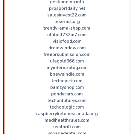
gestioneinh.info
prosportdaily.net
salesinvest22.com
teseract.org
trendy-ama-shop.com
ufabett732m7.com
visiofood.com
droidwindow.com
freeprsubmission.com
ufagold666.com
myinteriorblog.com
bnewsindia.com
techiepick.com
bamzyshop.com
pondycars.com
techonfutures.com
techoologic.com
raspberryketonescanada.org
medihealthrules.com
usathrill.com
vshapedental.com