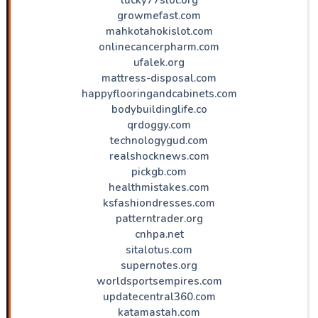
growmefast.com
mahkotahokislot.com
onlinecancerpharm.com
ufalek.org
mattress-disposal.com
happyflooringandcabinets.com
bodybuildinglife.co
qrdoggy.com
technologygud.com
realshocknews.com
pickgb.com
healthmistakes.com
ksfashiondresses.com
patterntrader.org
cnhpa.net
sitalotus.com
supernotes.org
worldsportsempires.com
updatecentral360.com
katamastah.com