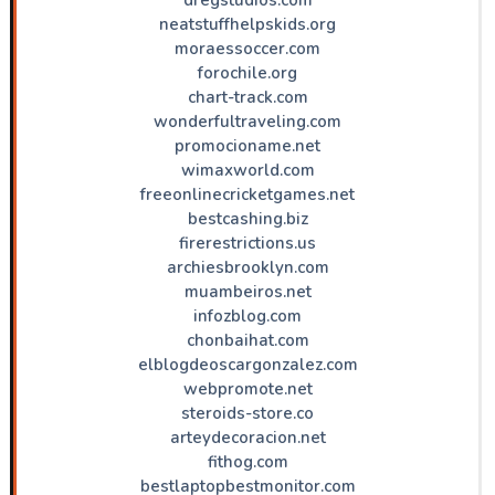
neatstuffhelpskids.org
moraessoccer.com
forochile.org
chart-track.com
wonderfultraveling.com
promocioname.net
wimaxworld.com
freeonlinecricketgames.net
bestcashing.biz
firerestrictions.us
archiesbrooklyn.com
muambeiros.net
infozblog.com
chonbaihat.com
elblogdeoscargonzalez.com
webpromote.net
steroids-store.co
arteydecoracion.net
fithog.com
bestlaptopbestmonitor.com