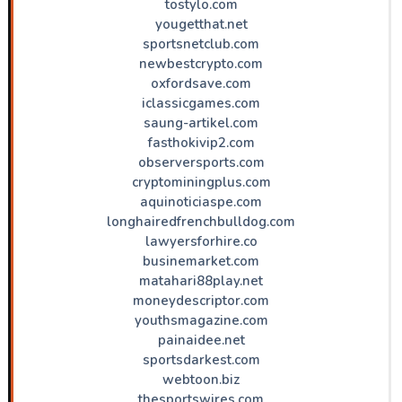
tostylo.com
yougetthat.net
sportsnetclub.com
newbestcrypto.com
oxfordsave.com
iclassicgames.com
saung-artikel.com
fasthokivip2.com
observersports.com
cryptominingplus.com
aquinoticiaspe.com
longhairedfrenchbulldog.com
lawyersforhire.co
businemarket.com
matahari88play.net
moneydescriptor.com
youthsmagazine.com
painaidee.net
sportsdarkest.com
webtoon.biz
thesportswires.com