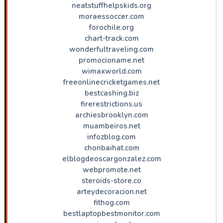
neatstuffhelpskids.org
moraessoccer.com
forochile.org
chart-track.com
wonderfultraveling.com
promocioname.net
wimaxworld.com
freeonlinecricketgames.net
bestcashing.biz
firerestrictions.us
archiesbrooklyn.com
muambeiros.net
infozblog.com
chonbaihat.com
elblogdeoscargonzalez.com
webpromote.net
steroids-store.co
arteydecoracion.net
fithog.com
bestlaptopbestmonitor.com