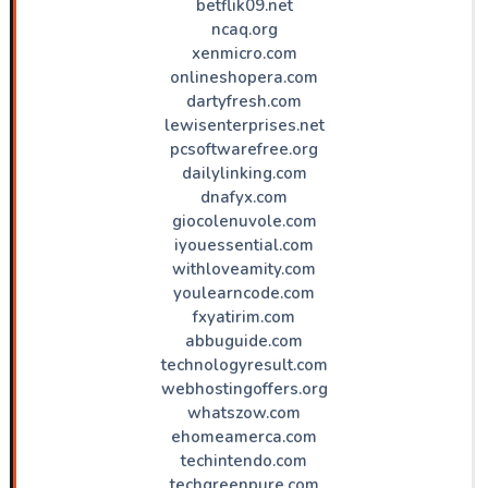
betflik09.net
ncaq.org
xenmicro.com
onlineshopera.com
dartyfresh.com
lewisenterprises.net
pcsoftwarefree.org
dailylinking.com
dnafyx.com
giocolenuvole.com
iyouessential.com
withloveamity.com
youlearncode.com
fxyatirim.com
abbuguide.com
technologyresult.com
webhostingoffers.org
whatszow.com
ehomeamerca.com
techintendo.com
techgreenpure.com