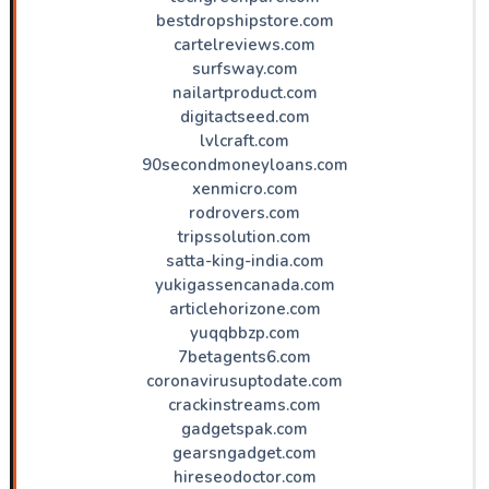
bestdropshipstore.com
cartelreviews.com
surfsway.com
nailartproduct.com
digitactseed.com
lvlcraft.com
90secondmoneyloans.com
xenmicro.com
rodrovers.com
tripssolution.com
satta-king-india.com
yukigassencanada.com
articlehorizone.com
yuqqbbzp.com
7betagents6.com
coronavirusuptodate.com
crackinstreams.com
gadgetspak.com
gearsngadget.com
hireseodoctor.com