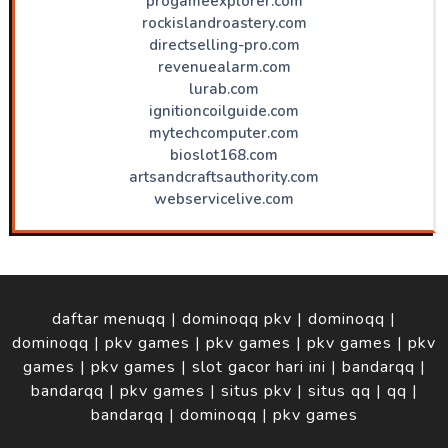
progameexplorer.com
rockislandroastery.com
directselling-pro.com
revenuealarm.com
lurab.com
ignitioncoilguide.com
mytechcomputer.com
bioslot168.com
artsandcraftsauthority.com
webservicelive.com
daftar menuqq
|
dominoqq pkv
|
dominoqq
|
dominoqq
|
pkv games
|
pkv games
|
pkv games
|
pkv
games
|
pkv games
|
slot gacor hari ini
|
bandarqq
|
bandarqq
|
pkv games
|
situs pkv
|
situs qq
|
qq
|
bandarqq
|
dominoqq
|
pkv games