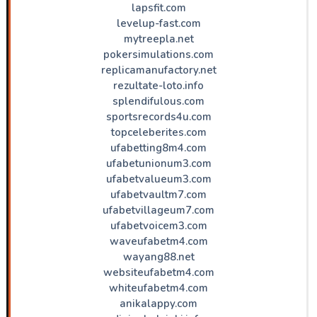
lapsfit.com
levelup-fast.com
mytreepla.net
pokersimulations.com
replicamanufactory.net
rezultate-loto.info
splendifulous.com
sportsrecords4u.com
topceleberites.com
ufabetting8m4.com
ufabetunionum3.com
ufabetvalueum3.com
ufabetvaultm7.com
ufabetvillageum7.com
ufabetvoicem3.com
waveufabetm4.com
wayang88.net
websiteufabetm4.com
whiteufabetm4.com
anikalappy.com