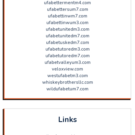
ufabettermentm4.com
ufabettersum7.com
ufabettinwm7.com
ufabettinwum3.com
ufabetunitedm3.com
ufabetunitedm7.com
ufabetuskedm7.com
ufabetutoredm3.com
ufabetutoredm7.com
ufabetvalleyum3.com
veloxview.com
westufabetm3.com
whiskeybrothersllc.com
wildufabetum7.com
Links