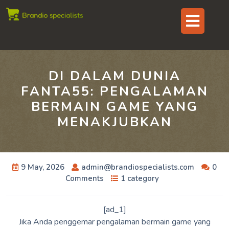
Skip
Op
to
content
But
DI DALAM DUNIA
FANTA55: PENGALAMAN
BERMAIN GAME YANG
MENAKJUBKAN
9 May, 2026
admin@brandiospecialists.com
0
Comments
1 category
[ad_1]
Jika Anda penggemar pengalaman bermain game yang