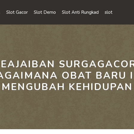
e
Slot Gacor
Slot Demo
Slot Anti Rungkad
slot
KEAJAIBAN SURGAGACOR
AGAIMANA OBAT BARU I
MENGUBAH KEHIDUPAN