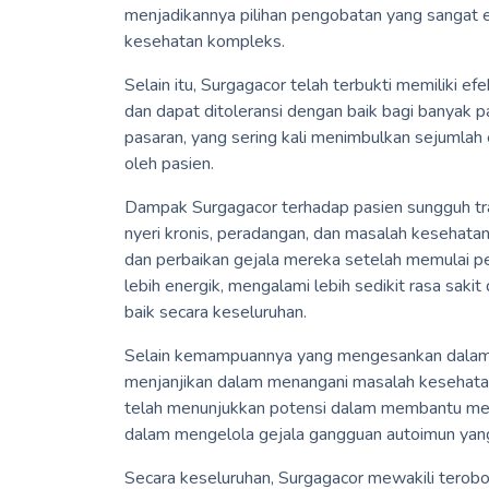
menjadikannya pilihan pengobatan yang sangat e
kesehatan kompleks.
Selain itu, Surgagacor telah terbukti memiliki e
dan dapat ditoleransi dengan baik bagi banyak pa
pasaran, yang sering kali menimbulkan sejumlah
oleh pasien.
Dampak Surgagacor terhadap pasien sungguh tra
nyeri kronis, peradangan, dan masalah kesehata
dan perbaikan gejala mereka setelah memulai p
lebih energik, mengalami lebih sedikit rasa saki
baik secara keseluruhan.
Selain kemampuannya yang mengesankan dalam m
menjanjikan dalam menangani masalah kesehatan 
telah menunjukkan potensi dalam membantu meng
dalam mengelola gejala gangguan autoimun yan
Secara keseluruhan, Surgagacor mewakili terob