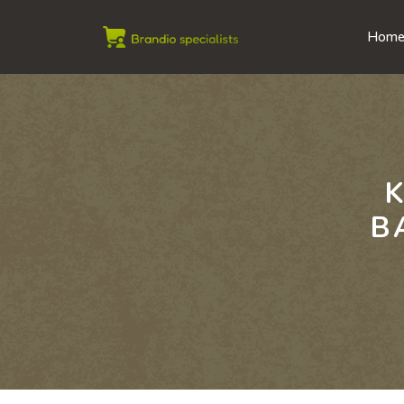
Skip
to
Hom
content
B