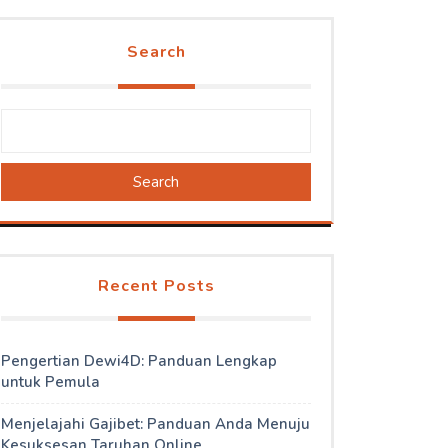
Search
Search
Recent Posts
Pengertian Dewi4D: Panduan Lengkap
untuk Pemula
Menjelajahi Gajibet: Panduan Anda Menuju
Kesuksesan Taruhan Online