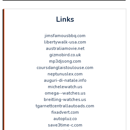
Links
jimsfamousbbq.com
libertywalk-usa.com
australiamovie.net
gizmobird.co.uk
mp3djsong.com
coursdanglaistoulouse.com
neptunuslex.com
auguri-di-natale.info
michelewatch.us
omega--watches.us
breitling-watches.us
tgarnettcentrallautoads.com
fixadvert.com
autopluz.co
save3time-c.com