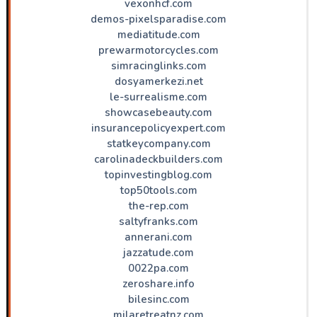
vexonhcf.com
demos-pixelsparadise.com
mediatitude.com
prewarmotorcycles.com
simracinglinks.com
dosyamerkezi.net
le-surrealisme.com
showcasebeauty.com
insurancepolicyexpert.com
statkeycompany.com
carolinadeckbuilders.com
topinvestingblog.com
top50tools.com
the-rep.com
saltyfranks.com
annerani.com
jazzatude.com
0022pa.com
zeroshare.info
bilesinc.com
milaretreatnz.com