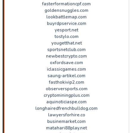
fasterformationcpf.com
goldensnuggles.com
lookbattlemap.com
buyrdpservice.com
yesport.net
tostylo.com
yougetthat.net
sportsnetclub.com
newbestcrypto.com
oxfordsave.com
iclassicgames.com
saung-artikel.com
fasthokivip2.com
observersports.com
cryptominingplus.com
aquinoticiaspe.com
longhairedfrenchbulldog.com
lawyersforhire.co
businemarket.com
matahari88play.net