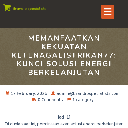
Skip
Op
to
content
But
MEMANFAATKAN
KEKUATAN
KETENAGALISTRIKAN77:
KUNCI SOLUSI ENERGI
BERKELANJUTAN
17 February, 2026
admin@brandiospecialists.com
0 Comments
1 category
[ad_1]
Di dunia saat ini, permintaan akan solusi energi berkelanjutan