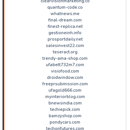
clearvisionmarketing.co
quantum-code.co
whatnews.me
final-dream.com
finest-replica.net
gestioneinh.info
prosportdaily.net
salesinvest22.com
teseract.org
trendy-ama-shop.com
ufabett732m7.com
visiofood.com
droidwindow.com
freeprsubmission.com
ufagold666.com
myinteriorblog.com
bnewsindia.com
techiepick.com
bamzyshop.com
pondycars.com
techonfutures.com