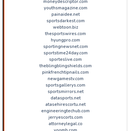
moneydescriptor.com
youthsmagazine.com
painaidee.net
sportsdarkest.com
webtoon.biz
thesportswires.com
hyungpro.com
sportingnewsnet.com
sportstime24day.com
sporteslive.com
theblingblingshields.com
pinkfrenchtipnails.com
newgamestv.com
sportsgallerys.com
sportsmirrors.net
datasports.net
atasehirescortu.net
engineeringtechub.com
jerryescorts.com
attorneylegal.co
voomb.com