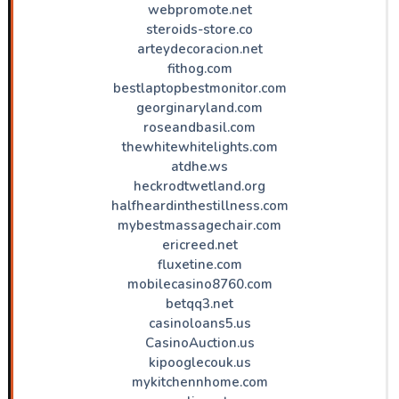
webpromote.net
steroids-store.co
arteydecoracion.net
fithog.com
bestlaptopbestmonitor.com
georginaryland.com
roseandbasil.com
thewhitewhitelights.com
atdhe.ws
heckrodtwetland.org
halfheardinthestillness.com
mybestmassagechair.com
ericreed.net
fluxetine.com
mobilecasino8760.com
betqq3.net
casinoloans5.us
CasinoAuction.us
kipooglecouk.us
mykitchennhome.com