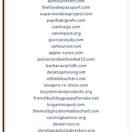
aumoulinvert.com
thefoodiepassport.com
superwindowproject.com
papibakigrafo.com
icanhazjs.com
canimpact.org
goviralstudy.com
cartourism.net
apple-cores.com
pulserasdeactividad10.com
barbaracarlotti.com
desktopmining.net
inthebleachers.net
lexapro-rx-store.com
buyskincareproducts.org
frenchbulldogpuppyforsale.net
kogamasquid.com
themultiplicationtablechart.com
casinoglamour.org
dextercoin.io
christianarticledirectory.org