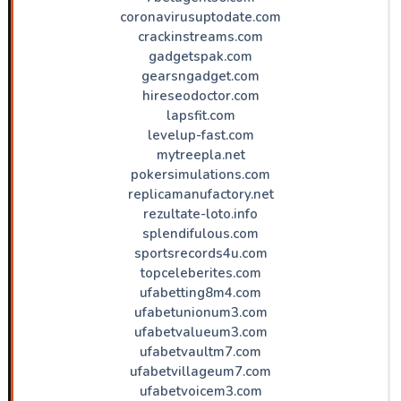
coronavirusuptodate.com
crackinstreams.com
gadgetspak.com
gearsngadget.com
hireseodoctor.com
lapsfit.com
levelup-fast.com
mytreepla.net
pokersimulations.com
replicamanufactory.net
rezultate-loto.info
splendifulous.com
sportsrecords4u.com
topceleberites.com
ufabetting8m4.com
ufabetunionum3.com
ufabetvalueum3.com
ufabetvaultm7.com
ufabetvillageum7.com
ufabetvoicem3.com