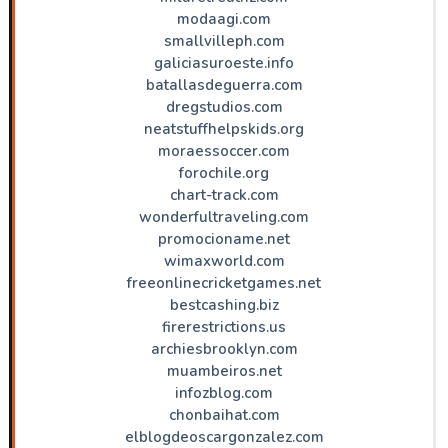
modaagi.com
smallvilleph.com
galiciasuroeste.info
batallasdeguerra.com
dregstudios.com
neatstuffhelpskids.org
moraessoccer.com
forochile.org
chart-track.com
wonderfultraveling.com
promocioname.net
wimaxworld.com
freeonlinecricketgames.net
bestcashing.biz
firerestrictions.us
archiesbrooklyn.com
muambeiros.net
infozblog.com
chonbaihat.com
elblogdeoscargonzalez.com