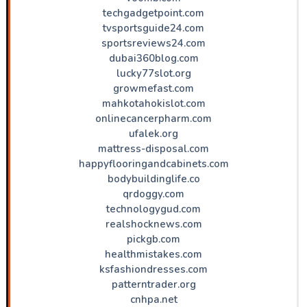
techgadgetpoint.com
tvsportsguide24.com
sportsreviews24.com
dubai360blog.com
lucky77slot.org
growmefast.com
mahkotahokislot.com
onlinecancerpharm.com
ufalek.org
mattress-disposal.com
happyflooringandcabinets.com
bodybuildinglife.co
qrdoggy.com
technologygud.com
realshocknews.com
pickgb.com
healthmistakes.com
ksfashiondresses.com
patterntrader.org
cnhpa.net