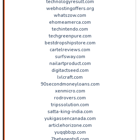
technologyresult.com
webhostingoffers.org
whatszow.com
ehomeamerca.com
techintendo.com
techgreenpure.com
bestdropshipstore.com
cartelreviews.com
surfsway.com
nailartproduct.com
digitactseed.com
lvlcraft.com
90secondmoneyloans.com
xenmicro.com
rodrovers.com
tripssolution.com
satta-king-india.com
yukigassencanada.com
articlehorizone.com
yuqqbbzp.com
7betagents6.com