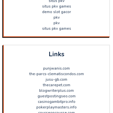
situs pkv
situs pkv games
demo slot gacor
pkv
pkv
situs pkv games
Links
punjwanis.com
the-parcs-clematiscondos.com
jusu-gb.com
thecarepet.com
blogwriterplus.com
guestpostingseo.com
casinogambitpro.info
pokerplaymasters.info
courseoncourse.com