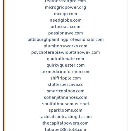
leathercraftpro.com
microgridpower.org
mixiqo.com
needglobe.com
ortocoach.com
passionawe.com
pittsburghpaintingprofessionals.com
plumberryworks.com
psychoterapiawioletanowak.com
quickultimate.com
quirkyquester.com
sexmedicineformen.com
shiftripple.com
slotterpercaya.co
smartcoolbox.com
sohanjitfinances.com
soulfulhousemusic.net
sparklooms.com
tacticalcontractingllc.com
thecapitalpowers.com
tobabet88slot3.com