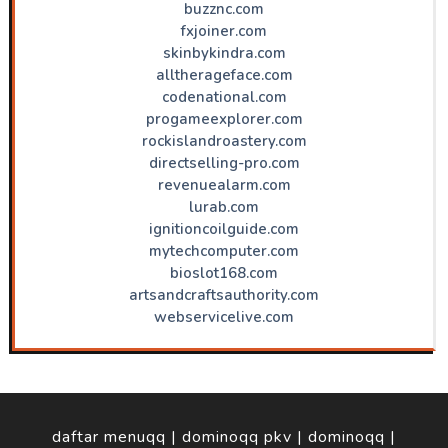
buzznc.com
fxjoiner.com
skinbykindra.com
alltherageface.com
codenational.com
progameexplorer.com
rockislandroastery.com
directselling-pro.com
revenuealarm.com
lurab.com
ignitioncoilguide.com
mytechcomputer.com
bioslot168.com
artsandcraftsauthority.com
webservicelive.com
daftar menuqq
|
dominoqq pkv
|
dominoqq
|