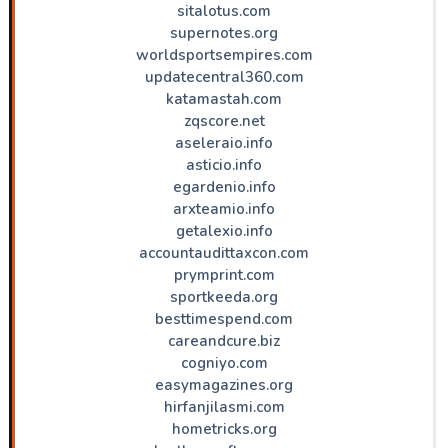
sitalotus.com
supernotes.org
worldsportsempires.com
updatecentral360.com
katamastah.com
zqscore.net
aseleraio.info
asticio.info
egardenio.info
arxteamio.info
getalexio.info
accountaudittaxcon.com
prymprint.com
sportkeeda.org
besttimespend.com
careandcure.biz
cogniyo.com
easymagazines.org
hirfanjilasmi.com
hometricks.org