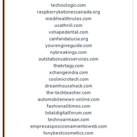
techoologic.com
raspberryketonescanada.org
medihealthrules.com
usathrill.com
vshapedental.com
canfandalucia.org
yourengineguide.com
nybreakings.com
outstationcabsservices.com
thekrtagy.com
xchangeindia.com
coolmicrotech.com
dreamhousehack.com
the-techteacher.com
automobilenews-online.com
fashionalltimes.com
totaldigitalforum.com
technoarmaan.com
empresasposicionamientoweb.com
tonybestcosmetics.com