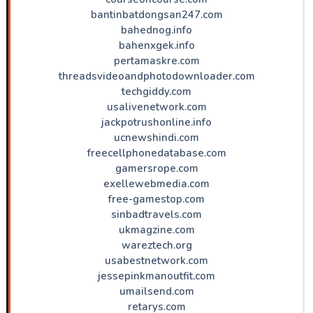
bantinbatdongsan247.com
bahednog.info
bahenxgek.info
pertamaskre.com
threadsvideoandphotodownloader.com
techgiddy.com
usalivenetwork.com
jackpotrushonline.info
ucnewshindi.com
freecellphonedatabase.com
gamersrope.com
exellewebmedia.com
free-gamestop.com
sinbadtravels.com
ukmagzine.com
wareztech.org
usabestnetwork.com
jessepinkmanoutfit.com
umailsend.com
retarys.com