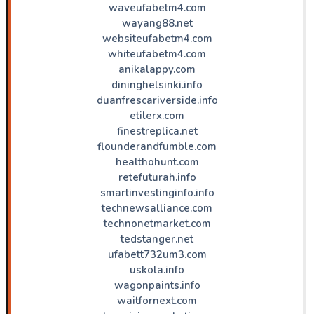
waveufabetm4.com
wayang88.net
websiteufabetm4.com
whiteufabetm4.com
anikalappy.com
dininghelsinki.info
duanfrescariverside.info
etilerx.com
finestreplica.net
flounderandfumble.com
healthohunt.com
retefuturah.info
smartinvestinginfo.info
technewsalliance.com
technonetmarket.com
tedstanger.net
ufabett732um3.com
uskola.info
wagonpaints.info
waitfornext.com