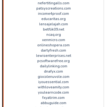
nefertitingalls.com
patsyscreations.com
income4proof.com
educaritas.org
lensajelajah.com
betflik09.net
ncaq.org
xenmicro.com
onlineshopera.com
dartyfresh.com
lewisenterprises.net
pcsoftwarefree.org
dailylinking.com
dnafyx.com
giocolenuvole.com
iyouessential.com
withloveamity.com
youlearncode.com
fxyatirim.com
abbuguide.com