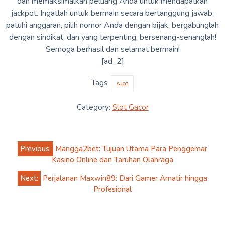
dan memaksimalkan peluang Anda untuk mendapatkan
jackpot. Ingatlah untuk bermain secara bertanggung jawab,
patuhi anggaran, pilih nomor Anda dengan bijak, bergabunglah
dengan sindikat, dan yang terpenting, bersenang-senanglah!
Semoga berhasil dan selamat bermain!
[ad_2]
Tags:
slot
Category:
Slot Gacor
Post
Previous:
Mangga2bet: Tujuan Utama Para Penggemar
navigation
Kasino Online dan Taruhan Olahraga
Next:
Perjalanan Maxwin89: Dari Gamer Amatir hingga
Profesional