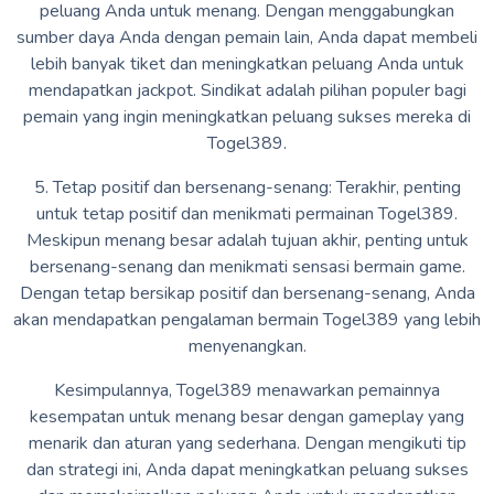
peluang Anda untuk menang. Dengan menggabungkan
sumber daya Anda dengan pemain lain, Anda dapat membeli
lebih banyak tiket dan meningkatkan peluang Anda untuk
mendapatkan jackpot. Sindikat adalah pilihan populer bagi
pemain yang ingin meningkatkan peluang sukses mereka di
Togel389.
5. Tetap positif dan bersenang-senang: Terakhir, penting
untuk tetap positif dan menikmati permainan Togel389.
Meskipun menang besar adalah tujuan akhir, penting untuk
bersenang-senang dan menikmati sensasi bermain game.
Dengan tetap bersikap positif dan bersenang-senang, Anda
akan mendapatkan pengalaman bermain Togel389 yang lebih
menyenangkan.
Kesimpulannya, Togel389 menawarkan pemainnya
kesempatan untuk menang besar dengan gameplay yang
menarik dan aturan yang sederhana. Dengan mengikuti tip
dan strategi ini, Anda dapat meningkatkan peluang sukses