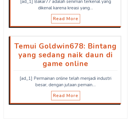
[ad_1] Bakar77 adalah seniman terkenal yang
dikenal karena kreasi yang…
Read More
Temui Goldwin678: Bintang
yang sedang naik daun di
game online
[ad_1] Permainan online telah menjadi industri
besar, dengan jutaan pemain…
Read More