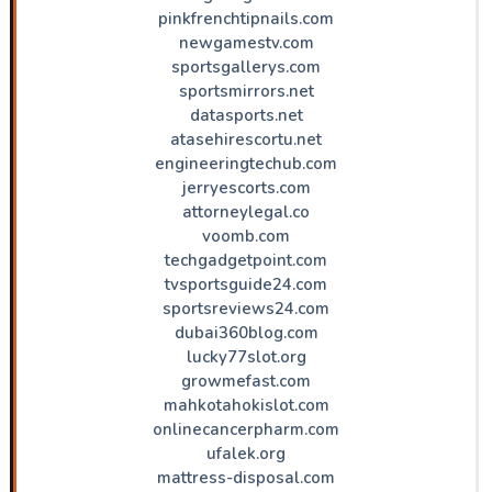
pinkfrenchtipnails.com
newgamestv.com
sportsgallerys.com
sportsmirrors.net
datasports.net
atasehirescortu.net
engineeringtechub.com
jerryescorts.com
attorneylegal.co
voomb.com
techgadgetpoint.com
tvsportsguide24.com
sportsreviews24.com
dubai360blog.com
lucky77slot.org
growmefast.com
mahkotahokislot.com
onlinecancerpharm.com
ufalek.org
mattress-disposal.com