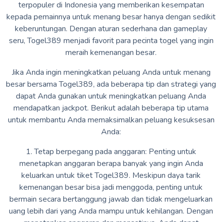
terpopuler di Indonesia yang memberikan kesempatan
kepada pemainnya untuk menang besar hanya dengan sedikit
keberuntungan. Dengan aturan sederhana dan gameplay
seru, Togel389 menjadi favorit para pecinta togel yang ingin
meraih kemenangan besar.
Jika Anda ingin meningkatkan peluang Anda untuk menang
besar bersama Togel389, ada beberapa tip dan strategi yang
dapat Anda gunakan untuk meningkatkan peluang Anda
mendapatkan jackpot. Berikut adalah beberapa tip utama
untuk membantu Anda memaksimalkan peluang kesuksesan
Anda:
1. Tetap berpegang pada anggaran: Penting untuk
menetapkan anggaran berapa banyak yang ingin Anda
keluarkan untuk tiket Togel389. Meskipun daya tarik
kemenangan besar bisa jadi menggoda, penting untuk
bermain secara bertanggung jawab dan tidak mengeluarkan
uang lebih dari yang Anda mampu untuk kehilangan. Dengan