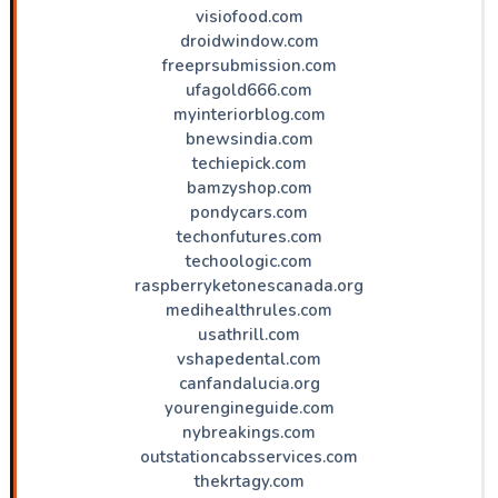
visiofood.com
droidwindow.com
freeprsubmission.com
ufagold666.com
myinteriorblog.com
bnewsindia.com
techiepick.com
bamzyshop.com
pondycars.com
techonfutures.com
techoologic.com
raspberryketonescanada.org
medihealthrules.com
usathrill.com
vshapedental.com
canfandalucia.org
yourengineguide.com
nybreakings.com
outstationcabsservices.com
thekrtagy.com