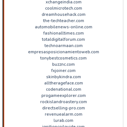
xchangeindia.com
coolmicrotech.com
dreamhousehack.com
the-techteacher.com
automobilenews-online.com
fashionalltimes.com
totaldigitalforum.com
technoarmaan.com
empresasposicionamientoweb.com
tonybestcosmetics.com
buzznc.com
fxjoiner.com
skinbykindra.com
alltherageface.com
codenational.com
progameexplorer.com
rockislandroastery.com
directselling-pro.com
revenuealarm.com
lurab.com
ignitioncoilguide.com