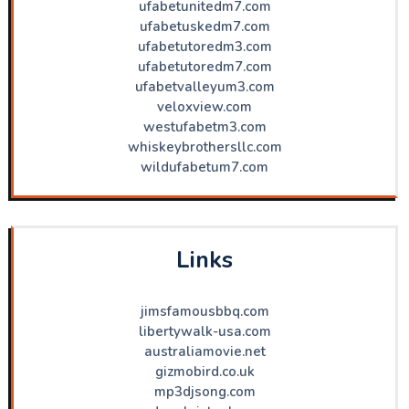
ufabetunitedm7.com
ufabetuskedm7.com
ufabetutoredm3.com
ufabetutoredm7.com
ufabetvalleyum3.com
veloxview.com
westufabetm3.com
whiskeybrothersllc.com
wildufabetum7.com
Links
jimsfamousbbq.com
libertywalk-usa.com
australiamovie.net
gizmobird.co.uk
mp3djsong.com