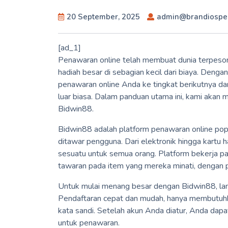
20 September, 2025
admin@brandiospec
[ad_1]
Penawaran online telah membuat dunia terpes
hadiah besar di sebagian kecil dari biaya. De
penawaran online Anda ke tingkat berikutnya 
luar biasa. Dalam panduan utama ini, kami aka
Bidwin88.
Bidwin88 adalah platform penawaran online pop
ditawar pengguna. Dari elektronik hingga kartu
sesuatu untuk semua orang. Platform bekerja 
tawaran pada item yang mereka minati, dengan 
Untuk mulai menang besar dengan Bidwin88, la
Pendaftaran cepat dan mudah, hanya membutuhka
kata sandi. Setelah akun Anda diatur, Anda dapat
untuk penawaran.