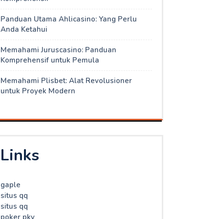
Panduan Utama Ahlicasino: Yang Perlu
Anda Ketahui
Memahami Juruscasino: Panduan
Komprehensif untuk Pemula
Memahami Plisbet: Alat Revolusioner
untuk Proyek Modern
Links
gaple
situs qq
situs qq
poker pkv