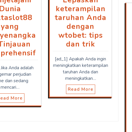
njelajahi
Lepaskan
Dunia
keterampilan
taslot88
taruhan Anda
yang
dengan
yenangka
wtobet: tips
 Tinjauan
dan trik
prehensif
[ad_1] Apakah Anda ingin
meningkatkan keterampilan
 Jika Anda adalah
taruhan Anda dan
emar perjudian
meningkatkan…
ine dan sedang
mencari…
Read More
Read More