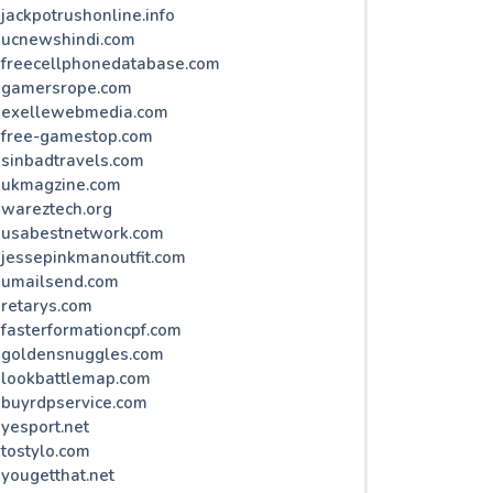
jackpotrushonline.info
ucnewshindi.com
freecellphonedatabase.com
gamersrope.com
exellewebmedia.com
free-gamestop.com
sinbadtravels.com
ukmagzine.com
wareztech.org
usabestnetwork.com
jessepinkmanoutfit.com
umailsend.com
retarys.com
fasterformationcpf.com
goldensnuggles.com
lookbattlemap.com
buyrdpservice.com
yesport.net
tostylo.com
yougetthat.net