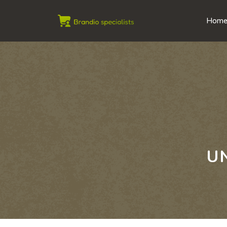
Skip
to
Hom
content
U