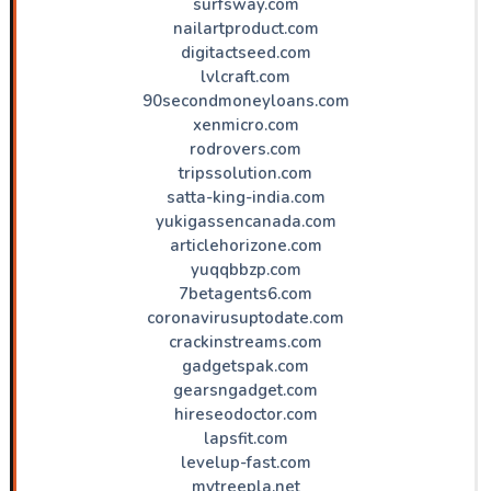
surfsway.com
nailartproduct.com
digitactseed.com
lvlcraft.com
90secondmoneyloans.com
xenmicro.com
rodrovers.com
tripssolution.com
satta-king-india.com
yukigassencanada.com
articlehorizone.com
yuqqbbzp.com
7betagents6.com
coronavirusuptodate.com
crackinstreams.com
gadgetspak.com
gearsngadget.com
hireseodoctor.com
lapsfit.com
levelup-fast.com
mytreepla.net