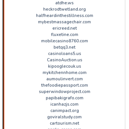
atdhe.ws
heckrodtwetland.org
halfheardinthestillness.com
mybestmassagechair.com
ericreed.net
fluxetine.com
mobilecasino8760.com
betqq3.net
casinoloans5.us
CasinoAuction.us
kipooglecouk.us
mykitchennhome.com
aumoulinvert.com
thefoodiepassport.com
superwindowproject.com
papibakigrafo.com
icanhazjs.com
canimpact.org
goviralstudy.com
cartourism.net