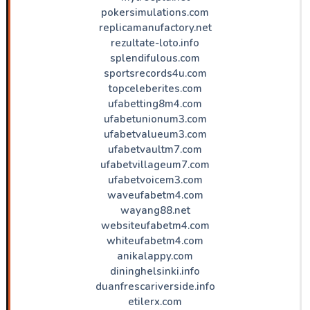
pokersimulations.com
replicamanufactory.net
rezultate-loto.info
splendifulous.com
sportsrecords4u.com
topceleberites.com
ufabetting8m4.com
ufabetunionum3.com
ufabetvalueum3.com
ufabetvaultm7.com
ufabetvillageum7.com
ufabetvoicem3.com
waveufabetm4.com
wayang88.net
websiteufabetm4.com
whiteufabetm4.com
anikalappy.com
dininghelsinki.info
duanfrescariverside.info
etilerx.com