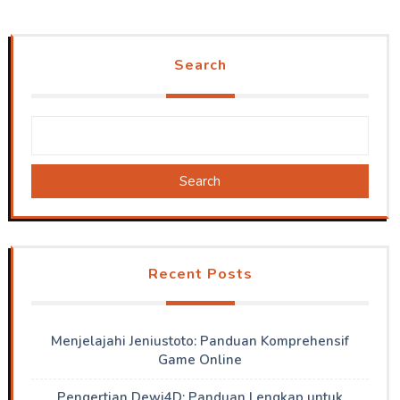
Search
Search
Recent Posts
Menjelajahi Jeniustoto: Panduan Komprehensif
Game Online
Pengertian Dewi4D: Panduan Lengkap untuk