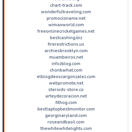
chart-track.com
wonderfultraveling.com
promocioname.net
wimaxworld.com
freeonlinecricketgames.net
bestcashing.biz
firerestrictions.us
archiesbrooklyn.com
muambeiros.net
infozblog.com
chonbaihat.com
elblogdeoscargonzalez.com
webpromote.net
steroids-store.co
arteydecoracion.net
fithog.com
bestlaptopbestmonitor.com
georginaryland.com
roseandbasil.com
thewhitewhitelights.com