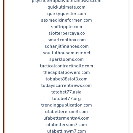
psychoterapiawioletanowak.com
quickultimate.com
quirkyquester.com
sexmedicineformen.com
shiftripple.com
slotterpercaya.co
smartcoolbox.com
sohanjitfinances.com
soulfulhousemusic.net
sparklooms.com
tacticalcontractingllc.com
thecapitalpowers.com
tobabet88slot3.com
todayscurrentnews.com
totobet77.asia
totobet77.org
trendingpublication.com
ufabettererum3.com
ufabettermentm4.com
ufabettersum7.com
ufabettinwm7.com