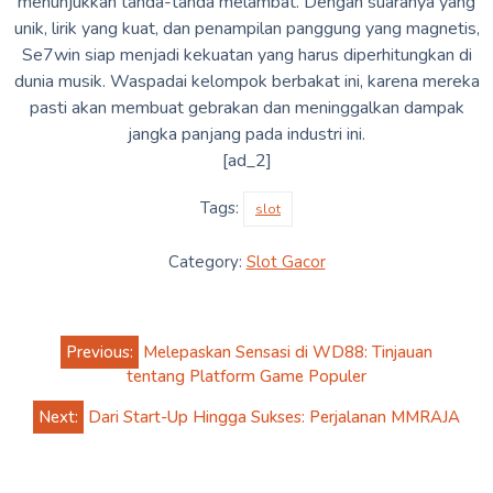
menunjukkan tanda-tanda melambat. Dengan suaranya yang
unik, lirik yang kuat, dan penampilan panggung yang magnetis,
Se7win siap menjadi kekuatan yang harus diperhitungkan di
dunia musik. Waspadai kelompok berbakat ini, karena mereka
pasti akan membuat gebrakan dan meninggalkan dampak
jangka panjang pada industri ini.
[ad_2]
Tags:
slot
Category:
Slot Gacor
Post
Previous:
Melepaskan Sensasi di WD88: Tinjauan
navigation
tentang Platform Game Populer
Next:
Dari Start-Up Hingga Sukses: Perjalanan MMRAJA