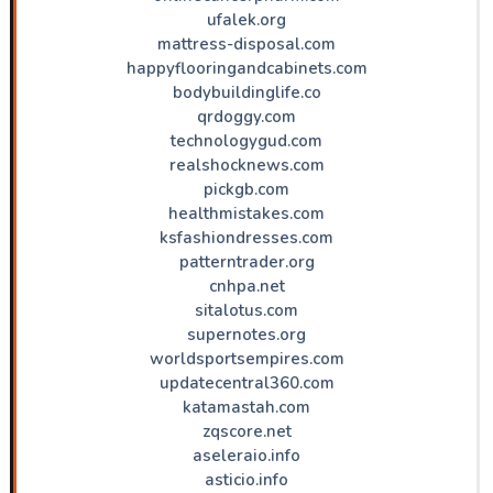
ufalek.org
mattress-disposal.com
happyflooringandcabinets.com
bodybuildinglife.co
qrdoggy.com
technologygud.com
realshocknews.com
pickgb.com
healthmistakes.com
ksfashiondresses.com
patterntrader.org
cnhpa.net
sitalotus.com
supernotes.org
worldsportsempires.com
updatecentral360.com
katamastah.com
zqscore.net
aseleraio.info
asticio.info