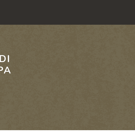
DI
PA