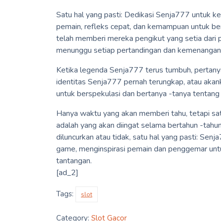
Satu hal yang pasti: Dedikasi Senja777 untuk ke
pemain, refleks cepat, dan kemampuan untuk be
telah memberi mereka pengikut yang setia dar
menunggu setiap pertandingan dan kemenangan 
Ketika legenda Senja777 terus tumbuh, pertanya
identitas Senja777 pernah terungkap, atau aka
untuk berspekulasi dan bertanya -tanya tentang 
Hanya waktu yang akan memberi tahu, tetapi sat
adalah yang akan diingat selama bertahun -tahu
diluncurkan atau tidak, satu hal yang pasti: Se
game, menginspirasi pemain dan penggemar untu
tantangan.
[ad_2]
Tags:
slot
Category:
Slot Gacor