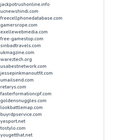
jackpotrushonline.info
ucnewshindi.com
freecellphonedatabase.com
gamersrope.com
exellewebmedia.com
free-gamestop.com
sinbadtravels.com
ukmagzine.com
wareztech.org
usabestnetwork.com
jessepinkmanoutfit.com
umailsend.com
retarys.com
fasterformationcpf.com
goldensnuggles.com
lookbattlemap.com
buyrdpservice.com
yesport.net
tostylo.com
yougetthat.net