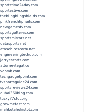
sportstime24day.com
sporteslive.com
theblingblingshields.com
pinkfrenchtipnails.com
newgamestv.com
sportsgallerys.com
sportsmirrors.net
datasports.net
atasehirescortu.net
engineeringtechub.com
jerryescorts.com
attorneylegal.co
voomb.com
techgadgetpoint.com
tvsportsguide24.com
sportsreviews24.com
dubai360blog.com
lucky77slot.org
growmefast.com
mahkotahokislot.com