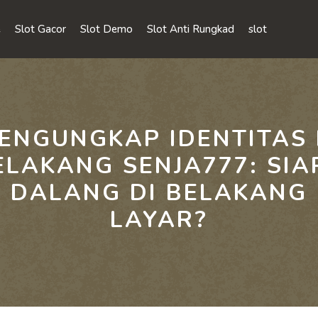
e
Slot Gacor
Slot Demo
Slot Anti Rungkad
slot
ENGUNGKAP IDENTITAS 
ELAKANG SENJA777: SIA
DALANG DI BELAKANG
LAYAR?