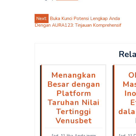
Post
Next:
Buka Kunci Potensi Lengkap Anda
Dengan AURA123: Tinjauan Komprehensif
navigation
Rela
Menangkan
O
Besar dengan
Ma
Platform
In
Taruhan Nilai
E
Tertinggi
dala
Venusbet