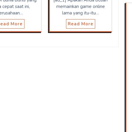
i dunia bisnis yang
[ad_1] Apakah Anda bosan
 cepat saat ini,
memainkan game online
erusahaan…
lama yang itu-itu…
Read More
Read More