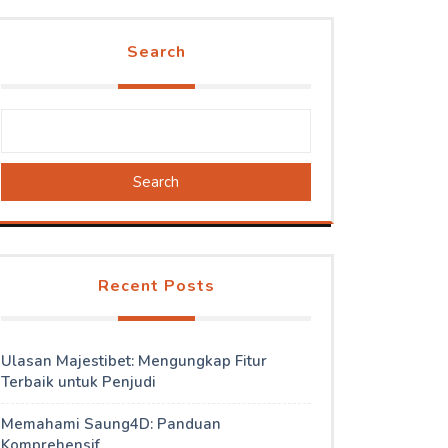
Search
Search
Recent Posts
Ulasan Majestibet: Mengungkap Fitur
Terbaik untuk Penjudi
Memahami Saung4D: Panduan
Komprehensif