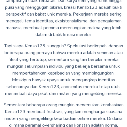
tampaknya tidak terbatas. Dari karya seni yang rumit hingga
puisi yang menggugah pikiran, kreasi Kenzo123 adalah bukti
perspektif dan bakat unik mereka. Pekerjaan mereka sering
menggali tema identitas, eksistensialisme, dan pengalaman
manusia, membuat pemirsa merenungkan makna yang lebih
dalam di balik kreasi mereka.
Tapi siapa Kenzo123, sungguh? Spekulasi berlimpah, dengan
beberapa orang percaya bahwa mereka adalah seniman atau
filsuf yang tertutup, sementara yang lain berpikir mereka
mungkin sekumpulan individu yang bekerja bersama untuk
mempertahankan kepribadian yang membingungkan.
Meskipun banyak upaya untuk mengungkap identitas
sebenarnya dari Kenzo123, anonimitas mereka tetap utuh,
menambah daya pikat dan misteri yang mengelilingi mereka.
Sementara beberapa orang mungkin menemukan kerahasiaan
Kenzo123 membuat frustrasi, yang lain menghargai suasana
misteri yang mengelilingi kepribadian online mereka. Di dunia
di mana peramal oversharing dan konstan adalah norma,