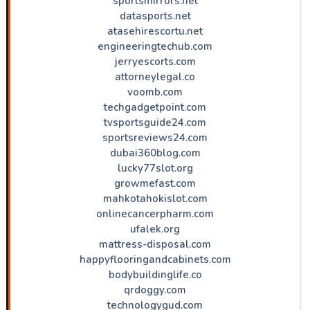
sportsmirrors.net
datasports.net
atasehirescortu.net
engineeringtechub.com
jerryescorts.com
attorneylegal.co
voomb.com
techgadgetpoint.com
tvsportsguide24.com
sportsreviews24.com
dubai360blog.com
lucky77slot.org
growmefast.com
mahkotahokislot.com
onlinecancerpharm.com
ufalek.org
mattress-disposal.com
happyflooringandcabinets.com
bodybuildinglife.co
qrdoggy.com
technologygud.com