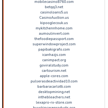
mobilecasino8760.com
betqq3.net
casinoloans5.us
CasinoAuction.us
kipooglecouk.us
mykitchennhome.com
aumoulinvert.com
thefoodiepassport.com
superwindowproject.com
papibakigrafo.com
icanhazjs.com
canimpact.org
goviralstudy.com
cartourism.net
apple-cores.com
pulserasdeactividad10.com
barbaracarlotti.com
desktopmining.net
inthebleachers.net
lexapro-rx-store.com
buyskincareproducts.org