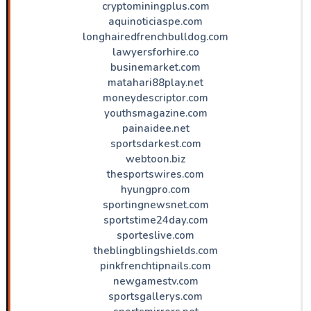
cryptominingplus.com
aquinoticiaspe.com
longhairedfrenchbulldog.com
lawyersforhire.co
businemarket.com
matahari88play.net
moneydescriptor.com
youthsmagazine.com
painaidee.net
sportsdarkest.com
webtoon.biz
thesportswires.com
hyungpro.com
sportingnewsnet.com
sportstime24day.com
sporteslive.com
theblingblingshields.com
pinkfrenchtipnails.com
newgamestv.com
sportsgallerys.com