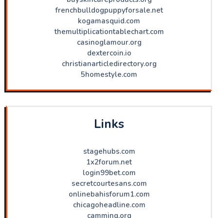
frenchbulldogpuppyforsale.net
kogamasquid.com
themultiplicationtablechart.com
casinoglamour.org
dextercoin.io
christianarticledirectory.org
5homestyle.com
Links
stagehubs.com
1x2forum.net
login99bet.com
secretcourtesans.com
onlinebahisforum1.com
chicagoheadline.com
camming.org