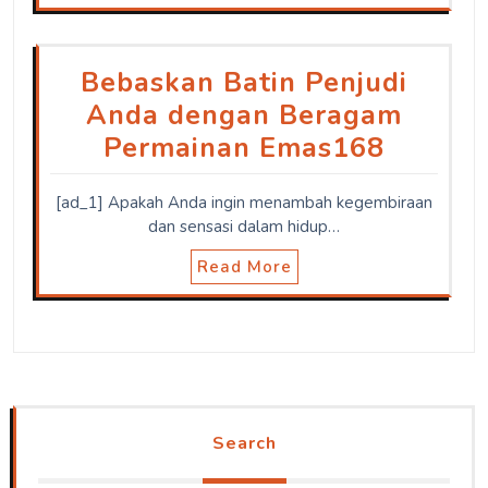
Bebaskan Batin Penjudi
Anda dengan Beragam
Permainan Emas168
[ad_1] Apakah Anda ingin menambah kegembiraan
dan sensasi dalam hidup…
Read More
Search