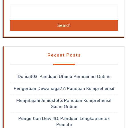
Search
Recent Posts
Dunia303: Panduan Utama Permainan Online
Pengertian Dewanaga77: Panduan Komprehensif
Menjelajahi Jeniustoto: Panduan Komprehensif
Game Online
Pengertian Dewi4D: Panduan Lengkap untuk
Pemula