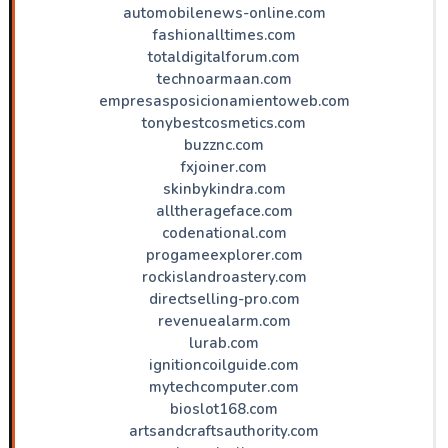
automobilenews-online.com
fashionalltimes.com
totaldigitalforum.com
technoarmaan.com
empresasposicionamientoweb.com
tonybestcosmetics.com
buzznc.com
fxjoiner.com
skinbykindra.com
alltherageface.com
codenational.com
progameexplorer.com
rockislandroastery.com
directselling-pro.com
revenuealarm.com
lurab.com
ignitioncoilguide.com
mytechcomputer.com
bioslot168.com
artsandcraftsauthority.com