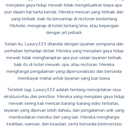
menjalani gaya hidup mewah tidak mengeluarkan biaya apa
pun dalam hal harta benda. Mereka mencari yang terbaik dari
yang terbaik, baik itu bersantap di restoran berbintang
Michelin, menginap di hotel bintang lima, atau bepergian
dengan jet pribadi.
Selain itu, Luxury333 ditandai dengan layanan sempurna dan
perhatian terhadap detail. Mereka yang menjalani gaya hidup
mewah tidak mengharapkan apa pun selain layanan terbaik,
baik itu di hotel mewah, spa, atau restoran. Mereka
menghargai pengalaman yang dipersonalisasi dan bersedia
membayar mahal untuk layanan yang luar biasa.
Terlebih lagi, Luxury333 adalah tentang menciptakan rasa
eksklusivitas dan prestise. Mereka yang menjalani gaya hidup
mewah sering kali mencari barang-barang edisi terbatas,
layanan yang dipesan lebih dahulu, dan pengalaman unik yang
membedakan mereka dari yang lain. Mereka menghargai
keahlian, warisan, dan keaslian, serta bersedia berinvestasi