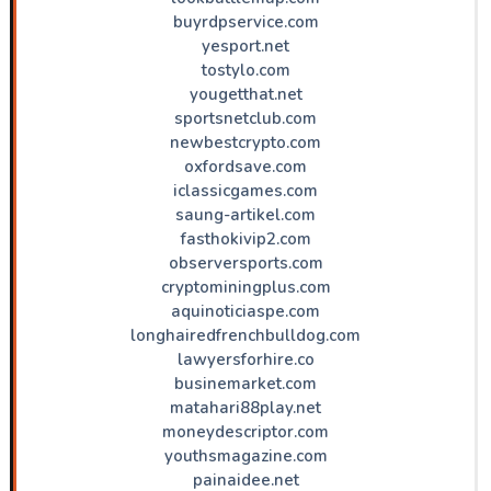
buyrdpservice.com
yesport.net
tostylo.com
yougetthat.net
sportsnetclub.com
newbestcrypto.com
oxfordsave.com
iclassicgames.com
saung-artikel.com
fasthokivip2.com
observersports.com
cryptominingplus.com
aquinoticiaspe.com
longhairedfrenchbulldog.com
lawyersforhire.co
businemarket.com
matahari88play.net
moneydescriptor.com
youthsmagazine.com
painaidee.net