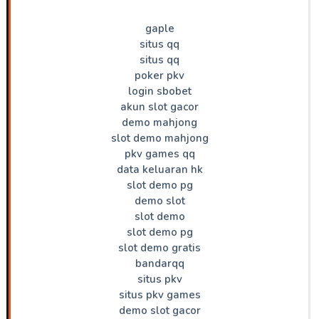
gaple
situs qq
situs qq
poker pkv
login sbobet
akun slot gacor
demo mahjong
slot demo mahjong
pkv games qq
data keluaran hk
slot demo pg
demo slot
slot demo
slot demo pg
slot demo gratis
bandarqq
situs pkv
situs pkv games
demo slot gacor