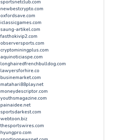
sportsnetclub.com
newbestcrypto.com
oxfordsave.com
iclassicgames.com
saung-artikel.com
fasthokivip2.com
observersports.com
cryptominingplus.com
aquinoticiaspe.com
longhairedfrenchbulldog.com
lawyersforhire.co
businemarket.com
matahari88play.net
moneydescriptor.com
youthsmagazine.com
painaidee.net
sportsdarkest.com
webtoon.biz
thesportswires.com
hyungpro.com
sportingnewsnet.com