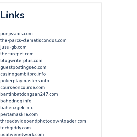
Links
punjwanis.com
the-parcs-clematiscondos.com
jusu-gb.com
thecarepet.com
blogwriterplus.com
guestpostingseo.com
casinogambitpro.info
pokerplaymasters.info
courseoncourse.com
bantinbatdongsan247.com
bahednog.info
bahenxgek.info
pertamaskre.com
threadsvideoandphotodownloader.com
techgiddy.com
usalivenetwork.com