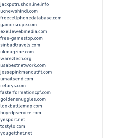
jackpotrushonline.info
ucnewshindi.com
freecellphonedatabase.com
gamersrope.com
exellewebmedia.com
free-gamestop.com
sinbadtravels.com
ukmagzine.com
wareztech.org
usabestnetwork.com
jessepinkmanoutfit.com
umailsend.com
retarys.com
fasterformationcpf.com
goldensnuggles.com
lookbattlemap.com
buyrdpservice.com
yesport.net
tostylo.com
yougetthat.net