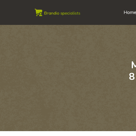
Skip
to
Hom
content