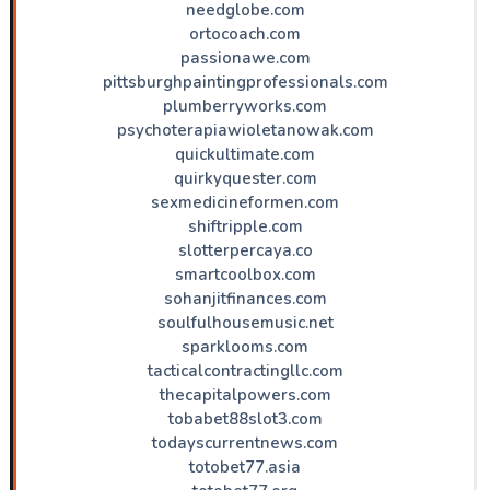
needglobe.com
ortocoach.com
passionawe.com
pittsburghpaintingprofessionals.com
plumberryworks.com
psychoterapiawioletanowak.com
quickultimate.com
quirkyquester.com
sexmedicineformen.com
shiftripple.com
slotterpercaya.co
smartcoolbox.com
sohanjitfinances.com
soulfulhousemusic.net
sparklooms.com
tacticalcontractingllc.com
thecapitalpowers.com
tobabet88slot3.com
todayscurrentnews.com
totobet77.asia