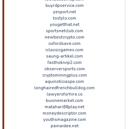
buyrdpservice.com
yesport.net
tostylo.com
yougetthat.net
sportsnetclub.com
newbestcrypto.com
oxfordsave.com
iclassicgames.com
saung-artikel.com
fasthokivip2.com
observersports.com
cryptominingplus.com
aquinoticiaspe.com
longhairedfrenchbulldog.com
lawyersforhire.co
businemarket.com
matahari88play.net
moneydescriptor.com
youthsmagazine.com
painaidee.net