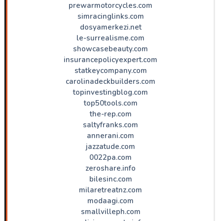
prewarmotorcycles.com
simracinglinks.com
dosyamerkezi.net
le-surrealisme.com
showcasebeauty.com
insurancepolicyexpert.com
statkeycompany.com
carolinadeckbuilders.com
topinvestingblog.com
top50tools.com
the-rep.com
saltyfranks.com
annerani.com
jazzatude.com
0022pa.com
zeroshare.info
bilesinc.com
milaretreatnz.com
modaagi.com
smallvilleph.com