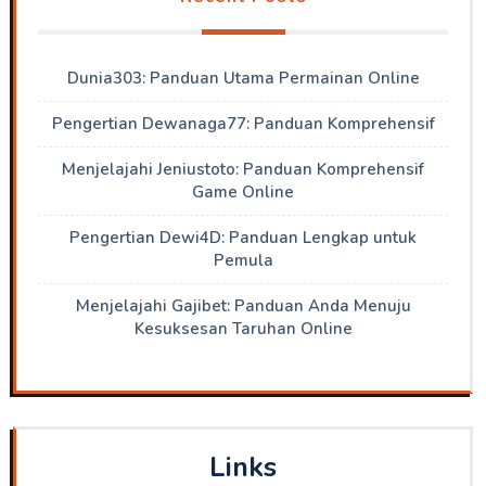
Dunia303: Panduan Utama Permainan Online
Pengertian Dewanaga77: Panduan Komprehensif
Menjelajahi Jeniustoto: Panduan Komprehensif
Game Online
Pengertian Dewi4D: Panduan Lengkap untuk
Pemula
Menjelajahi Gajibet: Panduan Anda Menuju
Kesuksesan Taruhan Online
Links