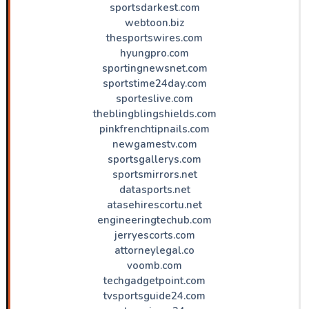
sportsdarkest.com
webtoon.biz
thesportswires.com
hyungpro.com
sportingnewsnet.com
sportstime24day.com
sporteslive.com
theblingblingshields.com
pinkfrenchtipnails.com
newgamestv.com
sportsgallerys.com
sportsmirrors.net
datasports.net
atasehirescortu.net
engineeringtechub.com
jerryescorts.com
attorneylegal.co
voomb.com
techgadgetpoint.com
tvsportsguide24.com