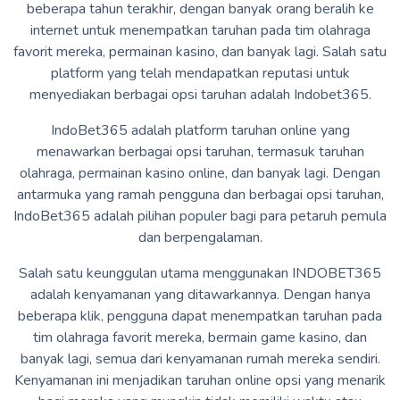
beberapa tahun terakhir, dengan banyak orang beralih ke
internet untuk menempatkan taruhan pada tim olahraga
favorit mereka, permainan kasino, dan banyak lagi. Salah satu
platform yang telah mendapatkan reputasi untuk
menyediakan berbagai opsi taruhan adalah Indobet365.
IndoBet365 adalah platform taruhan online yang
menawarkan berbagai opsi taruhan, termasuk taruhan
olahraga, permainan kasino online, dan banyak lagi. Dengan
antarmuka yang ramah pengguna dan berbagai opsi taruhan,
IndoBet365 adalah pilihan populer bagi para petaruh pemula
dan berpengalaman.
Salah satu keunggulan utama menggunakan INDOBET365
adalah kenyamanan yang ditawarkannya. Dengan hanya
beberapa klik, pengguna dapat menempatkan taruhan pada
tim olahraga favorit mereka, bermain game kasino, dan
banyak lagi, semua dari kenyamanan rumah mereka sendiri.
Kenyamanan ini menjadikan taruhan online opsi yang menarik