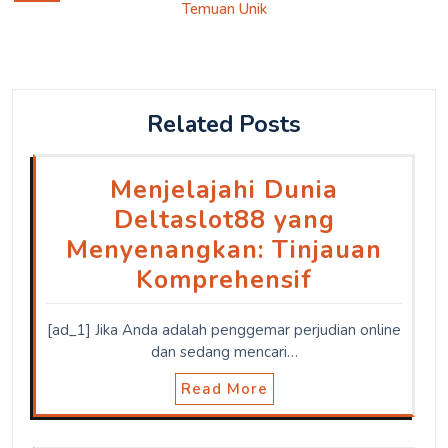
Temuan Unik
Related Posts
Menjelajahi Dunia
Deltaslot88 yang
Menyenangkan: Tinjauan
Komprehensif
[ad_1] Jika Anda adalah penggemar perjudian online
dan sedang mencari…
Read More