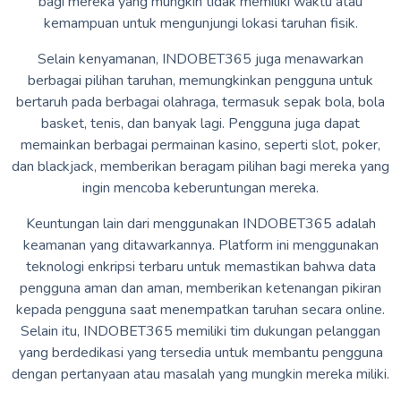
bagi mereka yang mungkin tidak memiliki waktu atau
kemampuan untuk mengunjungi lokasi taruhan fisik.
Selain kenyamanan, INDOBET365 juga menawarkan
berbagai pilihan taruhan, memungkinkan pengguna untuk
bertaruh pada berbagai olahraga, termasuk sepak bola, bola
basket, tenis, dan banyak lagi. Pengguna juga dapat
memainkan berbagai permainan kasino, seperti slot, poker,
dan blackjack, memberikan beragam pilihan bagi mereka yang
ingin mencoba keberuntungan mereka.
Keuntungan lain dari menggunakan INDOBET365 adalah
keamanan yang ditawarkannya. Platform ini menggunakan
teknologi enkripsi terbaru untuk memastikan bahwa data
pengguna aman dan aman, memberikan ketenangan pikiran
kepada pengguna saat menempatkan taruhan secara online.
Selain itu, INDOBET365 memiliki tim dukungan pelanggan
yang berdedikasi yang tersedia untuk membantu pengguna
dengan pertanyaan atau masalah yang mungkin mereka miliki.