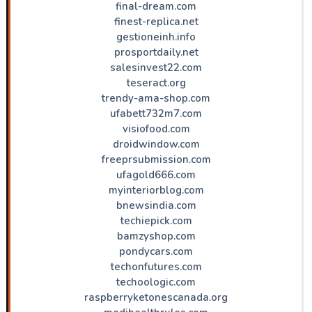
final-dream.com
finest-replica.net
gestioneinh.info
prosportdaily.net
salesinvest22.com
teseract.org
trendy-ama-shop.com
ufabett732m7.com
visiofood.com
droidwindow.com
freeprsubmission.com
ufagold666.com
myinteriorblog.com
bnewsindia.com
techiepick.com
bamzyshop.com
pondycars.com
techonfutures.com
techoologic.com
raspberryketonescanada.org