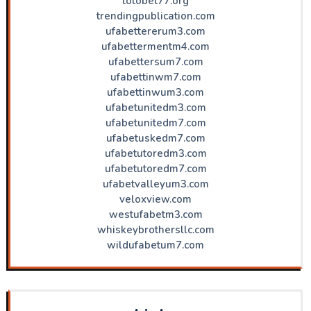
totobet77.org
trendingpublication.com
ufabettererum3.com
ufabettermentm4.com
ufabettersum7.com
ufabettinwm7.com
ufabettinwum3.com
ufabetunitedm3.com
ufabetunitedm7.com
ufabetuskedm7.com
ufabetutoredm3.com
ufabetutoredm7.com
ufabetvalleyum3.com
veloxview.com
westufabetm3.com
whiskeybrothersllc.com
wildufabetum7.com