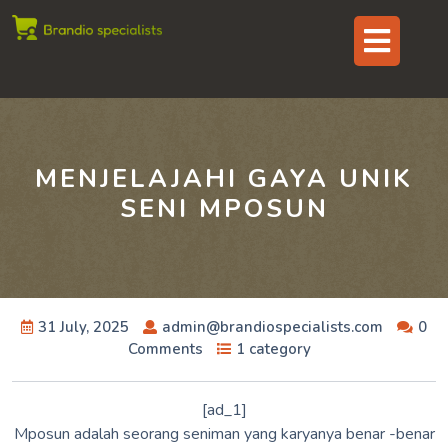
Skip
Op
to
content
But
MENJELAJAHI GAYA UNIK
SENI MPOSUN
31 July, 2025
admin@brandiospecialists.com
0
Comments
1 category
[ad_1]
Mposun adalah seorang seniman yang karyanya benar -benar