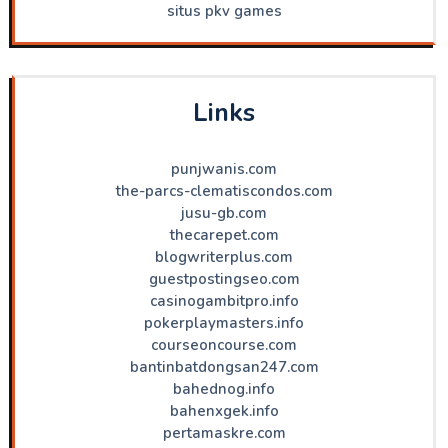
situs pkv games
Links
punjwanis.com
the-parcs-clematiscondos.com
jusu-gb.com
thecarepet.com
blogwriterplus.com
guestpostingseo.com
casinogambitpro.info
pokerplaymasters.info
courseoncourse.com
bantinbatdongsan247.com
bahednog.info
bahenxgek.info
pertamaskre.com