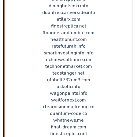
dininghelsinki.info
duanfrescariverside.info
etilerx.com
finestreplica.net
flounderandfumble.com
healthohunt.com
retefuturah.info
smartinvestinginfo.info
technewsalliance.com
technonetmarket.com
tedstanger.net
ufabett732um3.com
uskola.info
wagonpaints.info
waitfornext.com
clearvisionmarketing.co
quantum-code.co
whatnews.me
final-dream.com
finest-replica.net