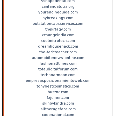
vshapedental.com
canfandalucia.org
yourengineguide.com
nybreakings.com
outstationcabsservices.com
thekrtagy.com
xchangeindia.com
coolmicrotech.com
dreamhousehack.com
the-techteacher.com
automobilenews-online.com
fashionalltimes.com
totaldigitalforum.com
technoarmaan.com
empresasposicionamientoweb.com
tonybestcosmetics.com
buzznc.com
fxjoiner.com
skinbykindra.com
alltherageface.com
codenational.com