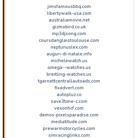
jimsfamousbbq.com
libertywalk-usa.com
australiamovie.net
gizmobird.co.uk
mp3djsong.com
coursdanglaistoulouse.com
neptunuslex.com
auguri-di-natale.info
michelewatch.us
omega--watches.us
breitling-watches.us
tgarnettcentrallautoads.com
fixadvert.com
autopluz.co
save3time-c.com
vexonhcf.com
demos-pixelsparadise.com
mediatitude.com
prewarmotorcycles.com
simracinglinks.com