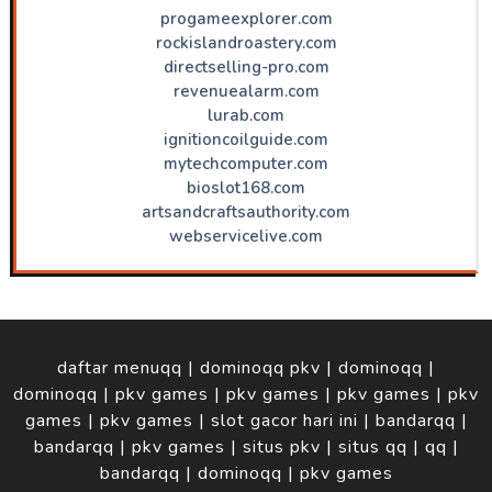
progameexplorer.com
rockislandroastery.com
directselling-pro.com
revenuealarm.com
lurab.com
ignitioncoilguide.com
mytechcomputer.com
bioslot168.com
artsandcraftsauthority.com
webservicelive.com
daftar menuqq
|
dominoqq pkv
|
dominoqq
|
dominoqq
|
pkv games
|
pkv games
|
pkv games
|
pkv
games
|
pkv games
|
slot gacor hari ini
|
bandarqq
|
bandarqq
|
pkv games
|
situs pkv
|
situs qq
|
qq
|
bandarqq
|
dominoqq
|
pkv games