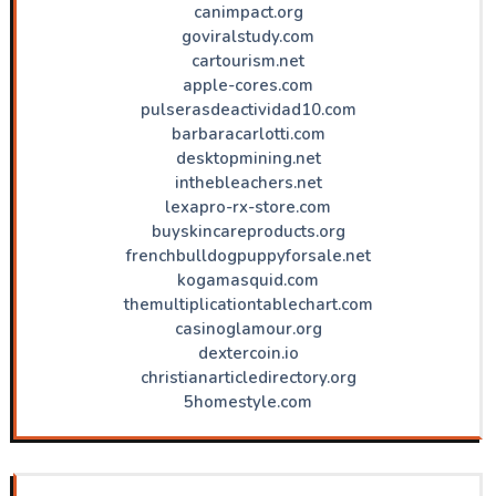
canimpact.org
goviralstudy.com
cartourism.net
apple-cores.com
pulserasdeactividad10.com
barbaracarlotti.com
desktopmining.net
inthebleachers.net
lexapro-rx-store.com
buyskincareproducts.org
frenchbulldogpuppyforsale.net
kogamasquid.com
themultiplicationtablechart.com
casinoglamour.org
dextercoin.io
christianarticledirectory.org
5homestyle.com