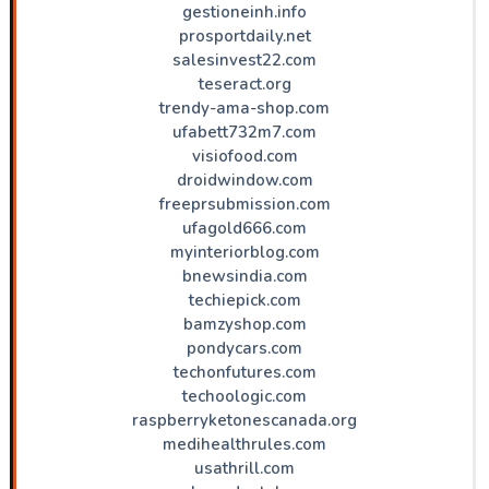
gestioneinh.info
prosportdaily.net
salesinvest22.com
teseract.org
trendy-ama-shop.com
ufabett732m7.com
visiofood.com
droidwindow.com
freeprsubmission.com
ufagold666.com
myinteriorblog.com
bnewsindia.com
techiepick.com
bamzyshop.com
pondycars.com
techonfutures.com
techoologic.com
raspberryketonescanada.org
medihealthrules.com
usathrill.com