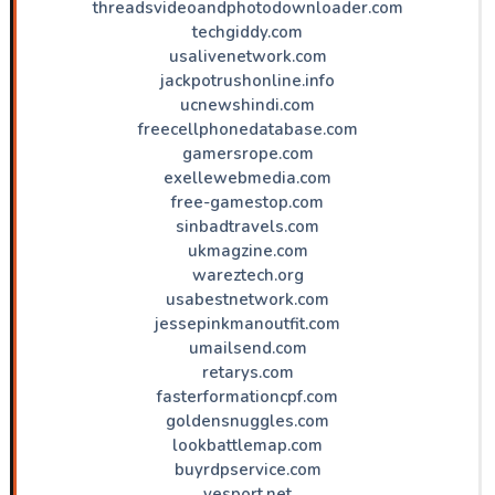
threadsvideoandphotodownloader.com
techgiddy.com
usalivenetwork.com
jackpotrushonline.info
ucnewshindi.com
freecellphonedatabase.com
gamersrope.com
exellewebmedia.com
free-gamestop.com
sinbadtravels.com
ukmagzine.com
wareztech.org
usabestnetwork.com
jessepinkmanoutfit.com
umailsend.com
retarys.com
fasterformationcpf.com
goldensnuggles.com
lookbattlemap.com
buyrdpservice.com
yesport.net