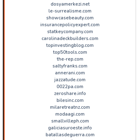
dosyamerkezi.net
le-surrealisme.com
showcasebeauty.com
insurancepolicyexpert.com
statkeycompany.com
carolinadeckbuilders.com
topinvestingblog.com
top50tools.com
the-rep.com
saltyfranks.com
annerani.com
jazzatude.com
0022pa.com
zeroshare.info
bilesinc.com
milaretreatnz.com
modaagi.com
smallvilleph.com
galiciasuroeste.info
batallasdeguerra.com