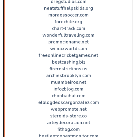
dregstudios.com
neatstuffhelpskids.org
moraessoccer.com
forochile.org
chart-track.com
wonderfultraveling.com
promocioname.net
wimaxworld.com
freeonlinecricketgames.net
bestcashing.biz
firerestrictions.us
archiesbrooklyn.com
muambeiros.net
infozblog.com
chonbaihat.com
elblogdeoscargonzalez.com
webpromote.net
steroids-store.co
arteydecoracion.net
fithog.com
bestlaptopbestmonitor.com