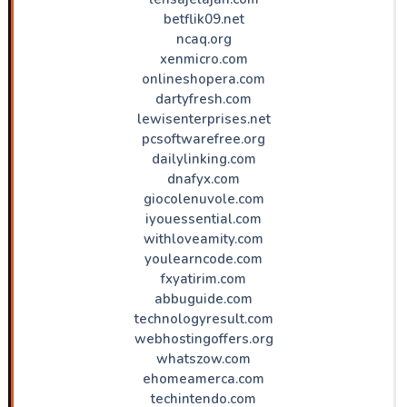
betflik09.net
ncaq.org
xenmicro.com
onlineshopera.com
dartyfresh.com
lewisenterprises.net
pcsoftwarefree.org
dailylinking.com
dnafyx.com
giocolenuvole.com
iyouessential.com
withloveamity.com
youlearncode.com
fxyatirim.com
abbuguide.com
technologyresult.com
webhostingoffers.org
whatszow.com
ehomeamerca.com
techintendo.com