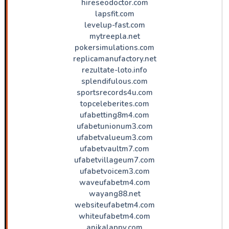
hireseodoctor.com
lapsfit.com
levelup-fast.com
mytreepla.net
pokersimulations.com
replicamanufactory.net
rezultate-loto.info
splendifulous.com
sportsrecords4u.com
topceleberites.com
ufabetting8m4.com
ufabetunionum3.com
ufabetvalueum3.com
ufabetvaultm7.com
ufabetvillageum7.com
ufabetvoicem3.com
waveufabetm4.com
wayang88.net
websiteufabetm4.com
whiteufabetm4.com
anikalappy.com