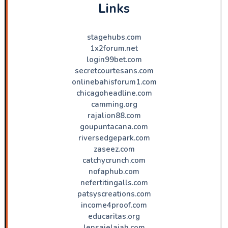
Links
stagehubs.com
1x2forum.net
login99bet.com
secretcourtesans.com
onlinebahisforum1.com
chicagoheadline.com
camming.org
rajalion88.com
goupuntacana.com
riversedgepark.com
zaseez.com
catchycrunch.com
nofaphub.com
nefertitingalls.com
patsyscreations.com
income4proof.com
educaritas.org
lensajelajah.com