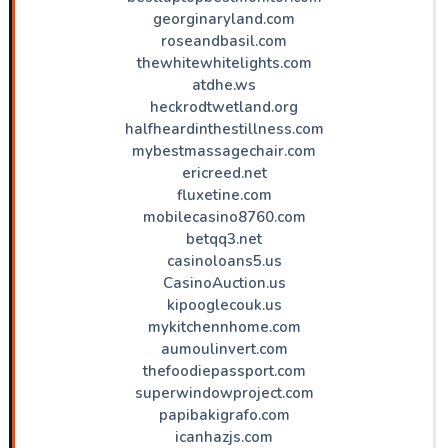
georginaryland.com
roseandbasil.com
thewhitewhitelights.com
atdhe.ws
heckrodtwetland.org
halfheardinthestillness.com
mybestmassagechair.com
ericreed.net
fluxetine.com
mobilecasino8760.com
betqq3.net
casinoloans5.us
CasinoAuction.us
kipooglecouk.us
mykitchennhome.com
aumoulinvert.com
thefoodiepassport.com
superwindowproject.com
papibakigrafo.com
icanhazjs.com