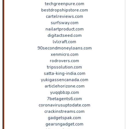
techgreenpure.com
bestdropshipstore.com
cartelreviews.com
surfsway.com
nailartproduct.com
digitactseed.com
lvlcraft.com
90secondmoneyloans.com
xenmicro.com
rodrovers.com
tripssolution.com
satta-king-india.com
yukigassencanada.com
articlehorizone.com
yuqqbbzp.com
7betagents6.com
coronavirusuptodate.com
crackinstreams.com
gadgetspak.com
gearsngadget.com