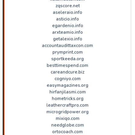
zqscore.net
aseleraio.info
asticio.info
egardenio.info
arxteamio.info
getalexio.info
accountaudittaxcon.com
prymprint.com
sportkeeda.org
besttimespend.com
careandcure.biz
cogniyo.com
easymagazines.org
hirfanjilasmi.com
hometricks.org
leathercraftpro.com
microgridpower.org
mixiqo.com
needglobe.com
ortocoach.com