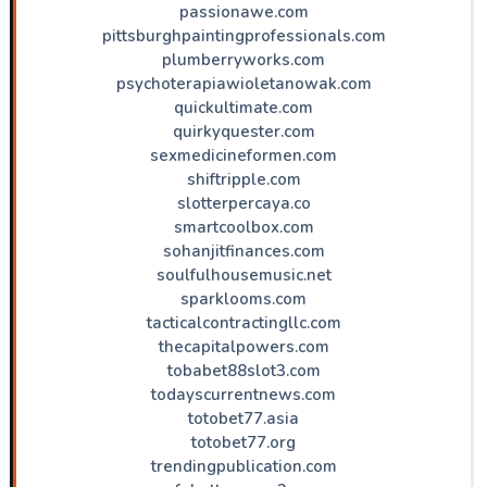
passionawe.com
pittsburghpaintingprofessionals.com
plumberryworks.com
psychoterapiawioletanowak.com
quickultimate.com
quirkyquester.com
sexmedicineformen.com
shiftripple.com
slotterpercaya.co
smartcoolbox.com
sohanjitfinances.com
soulfulhousemusic.net
sparklooms.com
tacticalcontractingllc.com
thecapitalpowers.com
tobabet88slot3.com
todayscurrentnews.com
totobet77.asia
totobet77.org
trendingpublication.com