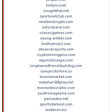
tostylo.com
yougetthat.net
sportsnetclub.com
newbestcrypto.com
oxfordsave.com
iclassicgames.com
saung-artikel.com
fasthokivip2.com
observersports.com
cryptominingplus.com
aquinoticiaspe.com
longhairedfrenchbulldog.com
lawyersforhire.co
businemarket.com
matahari88play.net
moneydescriptor.com
youthsmagazine.com
painaidee.net
sportsdarkest.com
webtoon.biz