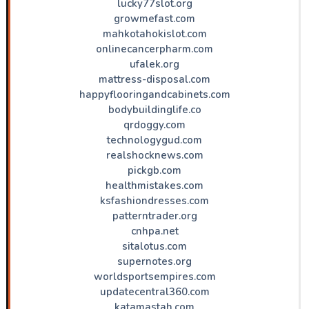
lucky77slot.org
growmefast.com
mahkotahokislot.com
onlinecancerpharm.com
ufalek.org
mattress-disposal.com
happyflooringandcabinets.com
bodybuildinglife.co
qrdoggy.com
technologygud.com
realshocknews.com
pickgb.com
healthmistakes.com
ksfashiondresses.com
patterntrader.org
cnhpa.net
sitalotus.com
supernotes.org
worldsportsempires.com
updatecentral360.com
katamastah.com