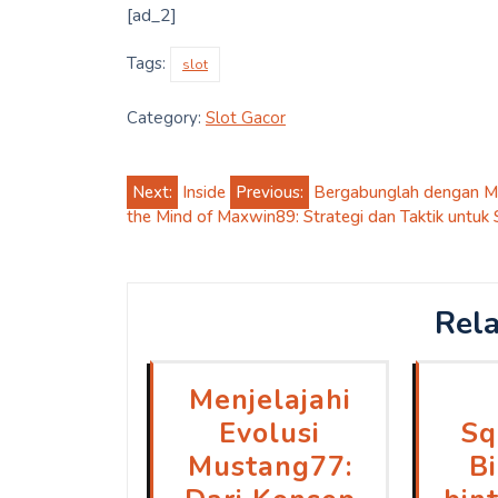
[ad_2]
Tags:
slot
Category:
Slot Gacor
Post
Next:
Inside
Previous:
Bergabunglah dengan Ma
the Mind of Maxwin89: Strategi dan Taktik untuk
navigation
Rela
Menjelajahi
Evolusi
Sq
Mustang77:
B