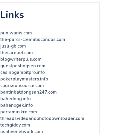
Links
punjwanis.com
the-parcs-clematiscondos.com
jusu-gb.com
thecarepet.com
blogwriterplus.com
guestpostingseo.com
casinogambitpro.info
pokerplaymasters.info
courseoncourse.com
bantinbatdongsan247.com
bahednog.info
bahenxgek.info
pertamaskre.com
threadsvideoandphotodownloader.com
techgiddy.com
usalivenetwork.com