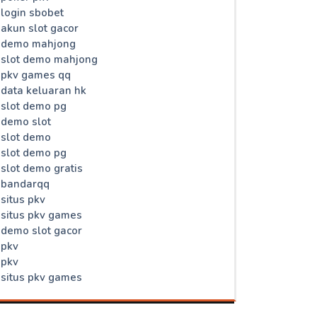
login sbobet
akun slot gacor
demo mahjong
slot demo mahjong
pkv games qq
data keluaran hk
slot demo pg
demo slot
slot demo
slot demo pg
slot demo gratis
bandarqq
situs pkv
situs pkv games
demo slot gacor
pkv
pkv
situs pkv games