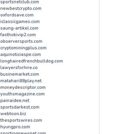
sportsnetclub.com
newbestcrypto.com
oxfordsave.com
iclassicgames.com
saung-artikel.com
fasthokivip2.com
observersports.com
cryptominingplus.com
aquinoticiaspe.com
longhairedfrenchbulldog.com
lawyersforhire.co
businemarket.com
matahari88play.net
moneydescriptor.com
youthsmagazine.com
painaidee.net
sportsdarkest.com
webtoon.biz
thesportswires.com
hyungpro.com
sportingnewsnet.com