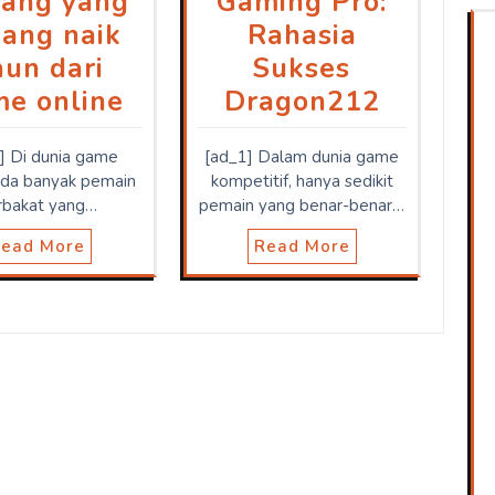
tang yang
Gaming Pro:
ang naik
Rahasia
aun dari
Sukses
e online
Dragon212
] Di dunia game
[ad_1] Dalam dunia game
 ada banyak pemain
kompetitif, hanya sedikit
rbakat yang…
pemain yang benar-benar…
Read More
Read More