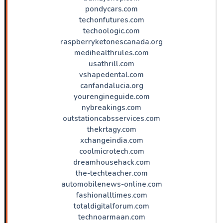
pondycars.com
techonfutures.com
techoologic.com
raspberryketonescanada.org
medihealthrules.com
usathrill.com
vshapedental.com
canfandalucia.org
yourengineguide.com
nybreakings.com
outstationcabsservices.com
thekrtagy.com
xchangeindia.com
coolmicrotech.com
dreamhousehack.com
the-techteacher.com
automobilenews-online.com
fashionalltimes.com
totaldigitalforum.com
technoarmaan.com