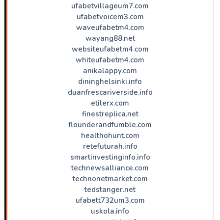
ufabetvillageum7.com
ufabetvoicem3.com
waveufabetm4.com
wayang88.net
websiteufabetm4.com
whiteufabetm4.com
anikalappy.com
dininghelsinki.info
duanfrescariverside.info
etilerx.com
finestreplica.net
flounderandfumble.com
healthohunt.com
retefuturah.info
smartinvestinginfo.info
technewsalliance.com
technonetmarket.com
tedstanger.net
ufabett732um3.com
uskola.info