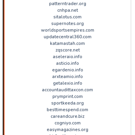
patterntrader.org
cnhpa.net
sitalotus.com
supernotes.org
worldsportsempires.com
updatecentral360.com
katamastah.com
zqscore.net
aseleraio.info
asticio.info
egardenio.info
arxteamio.info
getalexio.info
accountaudittaxcon.com
prymprint.com
sportkeeda.org
besttimespend.com
careandcure.biz
cogniyo.com
easymagazines.org