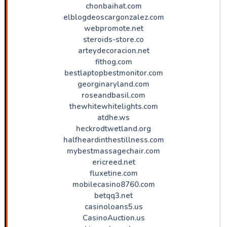
chonbaihat.com
elblogdeoscargonzalez.com
webpromote.net
steroids-store.co
arteydecoracion.net
fithog.com
bestlaptopbestmonitor.com
georginaryland.com
roseandbasil.com
thewhitewhitelights.com
atdhe.ws
heckrodtwetland.org
halfheardinthestillness.com
mybestmassagechair.com
ericreed.net
fluxetine.com
mobilecasino8760.com
betqq3.net
casinoloans5.us
CasinoAuction.us