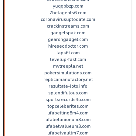
yuqqbbzp.com
7betagents6.com
coronavirusuptodate.com
crackinstreams.com
gadgetspak.com
gearsngadget.com
hireseodoctor.com
lapsfit.com
levelup-fast.com
mytreepla.net
pokersimulations.com
replicamanufactory.net
rezultate-loto.info
splendifulous.com
sportsrecords4u.com
topceleberites.com
ufabetting8m4.com
ufabetunionum3.com
ufabetvalueum3.com
ufabetvaultm7.com