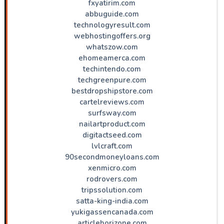
fxyatirim.com
abbuguide.com
technologyresult.com
webhostingoffers.org
whatszow.com
ehomeamerca.com
techintendo.com
techgreenpure.com
bestdropshipstore.com
cartelreviews.com
surfsway.com
nailartproduct.com
digitactseed.com
lvlcraft.com
90secondmoneyloans.com
xenmicro.com
rodrovers.com
tripssolution.com
satta-king-india.com
yukigassencanada.com
articlehorizone.com