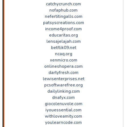
catchycrunch.com
nofaphub.com
nefertitingalls.com
patsyscreations.com
income4proof.com
educaritas.org
lensajelajah.com
betflik09.net
ncaq.org
xenmicro.com
onlineshopera.com
dartyfresh.com
lewisenterprises.net
pcsoftwarefree.org
dailylinking.com
dnafyx.com
giocolenuvole.com
iyouessential.com
withloveamity.com
youlearncode.com