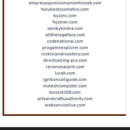
empresasposicionamientoweb.com
tonybestcosmetics.com
buzznc.com
fxjoiner.com
skinbykindra.com
alltherageface.com
codenational.com
progameexplorer.com
rockislandroastery.com
directselling-pro.com
revenuealarm.com
lurab.com
ignitioncoilguide.com
mytechcomputer.com
bioslot168.com
artsandcraftsauthority.com
webservicelive.com