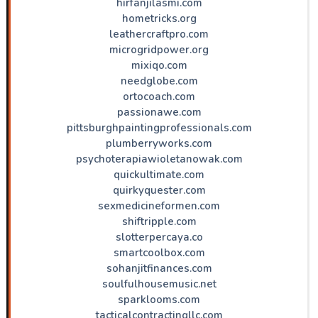
hirfanjilasmi.com
hometricks.org
leathercraftpro.com
microgridpower.org
mixiqo.com
needglobe.com
ortocoach.com
passionawe.com
pittsburghpaintingprofessionals.com
plumberryworks.com
psychoterapiawioletanowak.com
quickultimate.com
quirkyquester.com
sexmedicineformen.com
shiftripple.com
slotterpercaya.co
smartcoolbox.com
sohanjitfinances.com
soulfulhousemusic.net
sparklooms.com
tacticalcontractingllc.com