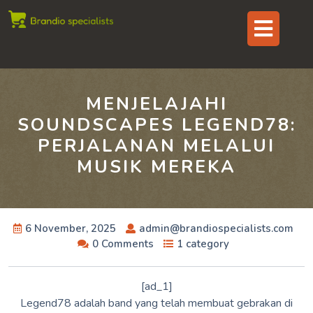
Skip
Op
to
content
But
MENJELAJAHI
SOUNDSCAPES LEGEND78:
PERJALANAN MELALUI
MUSIK MEREKA
6 November, 2025
admin@brandiospecialists.com
0 Comments
1 category
[ad_1]
Legend78 adalah band yang telah membuat gebrakan di