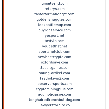
umailsend.com
retarys.com
fasterformationcpf.com
goldensnuggles.com
lookbattlemap.com
buyrdpservice.com
yesport.net
tostylo.com
yougetthat.net
sportsnetclub.com
newbestcrypto.com
oxfordsave.com
iclassicgames.com
saung-artikel.com
fasthokivip2.com
observersports.com
cryptominingplus.com
aquinoticiaspe.com
longhairedfrenchbulldog.com
lawyersforhire.co