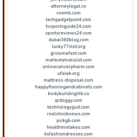
attorneylegal.co
voomb.com
techgadgetpoint.com
tvsportsguide24.com
sportsreviews24.com
dubai360blog.com
lucky77slot.org
growmefast.com
mahkotahokislot.com
onlinecancerpharm.com
ufalek.org
mattress-disposal.com
happyflooringandcabinets.com
bodybuildinglife.co
qrdoggy.com
technologygud.com
realshocknews.com
pickgb.com
healthmistakes.com
ksfashiondresses.com