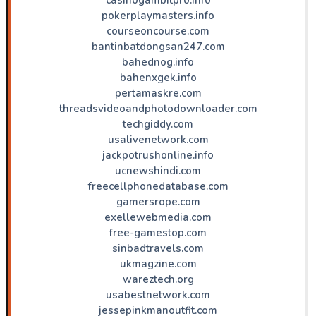
pokerplaymasters.info
courseoncourse.com
bantinbatdongsan247.com
bahednog.info
bahenxgek.info
pertamaskre.com
threadsvideoandphotodownloader.com
techgiddy.com
usalivenetwork.com
jackpotrushonline.info
ucnewshindi.com
freecellphonedatabase.com
gamersrope.com
exellewebmedia.com
free-gamestop.com
sinbadtravels.com
ukmagzine.com
wareztech.org
usabestnetwork.com
jessepinkmanoutfit.com