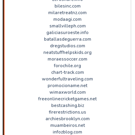
bilesinc.com
milaretreatnz.com
modaagi.com
smallvilleph.com
galiciasuroeste.info
batallasdeguerra.com
dregstudios.com
neatstuffhelpskids.org
moraessoccer.com
forochile.org
chart-track.com
wonderfultraveling.com
promocioname.net
wimaxworld.com
freeonlinecricketgames.net
bestcashing.biz
firerestrictions.us
archiesbrooklyn.com
muambeiros.net
infozblog.com