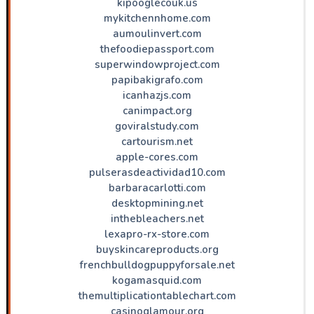
kipooglecouk.us
mykitchennhome.com
aumoulinvert.com
thefoodiepassport.com
superwindowproject.com
papibakigrafo.com
icanhazjs.com
canimpact.org
goviralstudy.com
cartourism.net
apple-cores.com
pulserasdeactividad10.com
barbaracarlotti.com
desktopmining.net
inthebleachers.net
lexapro-rx-store.com
buyskincareproducts.org
frenchbulldogpuppyforsale.net
kogamasquid.com
themultiplicationtablechart.com
casinoglamour.org