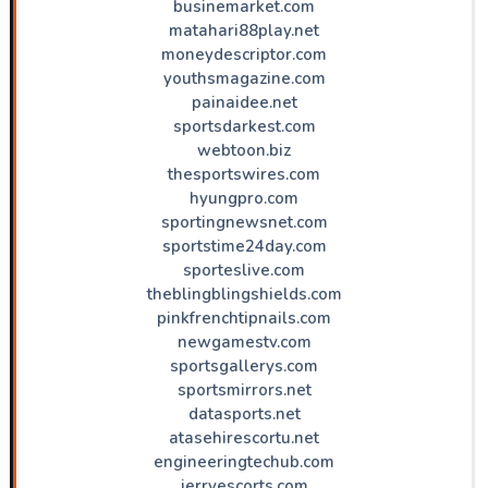
businemarket.com
matahari88play.net
moneydescriptor.com
youthsmagazine.com
painaidee.net
sportsdarkest.com
webtoon.biz
thesportswires.com
hyungpro.com
sportingnewsnet.com
sportstime24day.com
sporteslive.com
theblingblingshields.com
pinkfrenchtipnails.com
newgamestv.com
sportsgallerys.com
sportsmirrors.net
datasports.net
atasehirescortu.net
engineeringtechub.com
jerryescorts.com