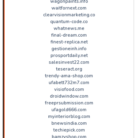
wagonpaints.info
waitfornext.com
clearvisionmarketing.co
quantum-code.co
whatnews.me
final-dream.com
finest-replica.net
gestioneinh.info
prosportdaily.net
salesinvest22.com
teseract.org
trendy-ama-shop.com
ufabett732m7.com
visiofood.com
droidwindow.com
freeprsubmission.com
ufagold666.com
myinteriorblog.com
bnewsindia.com
techiepick.com
bamzyshop.com