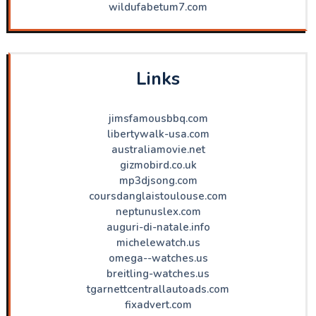
wildufabetum7.com
Links
jimsfamousbbq.com
libertywalk-usa.com
australiamovie.net
gizmobird.co.uk
mp3djsong.com
coursdanglaistoulouse.com
neptunuslex.com
auguri-di-natale.info
michelewatch.us
omega--watches.us
breitling-watches.us
tgarnettcentrallautoads.com
fixadvert.com