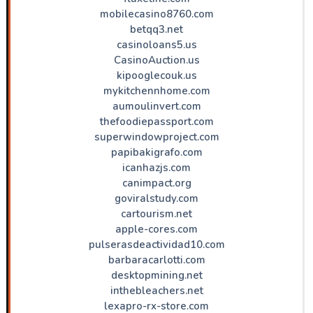
mobilecasino8760.com
betqq3.net
casinoloans5.us
CasinoAuction.us
kipooglecouk.us
mykitchennhome.com
aumoulinvert.com
thefoodiepassport.com
superwindowproject.com
papibakigrafo.com
icanhazjs.com
canimpact.org
goviralstudy.com
cartourism.net
apple-cores.com
pulserasdeactividad10.com
barbaracarlotti.com
desktopmining.net
inthebleachers.net
lexapro-rx-store.com