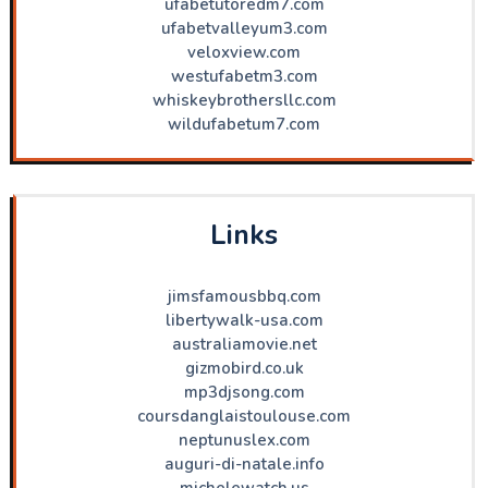
ufabetutoredm7.com
ufabetvalleyum3.com
veloxview.com
westufabetm3.com
whiskeybrothersllc.com
wildufabetum7.com
Links
jimsfamousbbq.com
libertywalk-usa.com
australiamovie.net
gizmobird.co.uk
mp3djsong.com
coursdanglaistoulouse.com
neptunuslex.com
auguri-di-natale.info
michelewatch.us