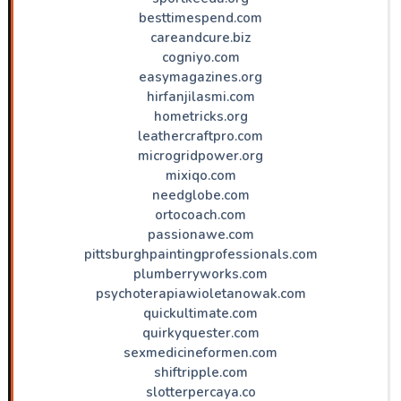
besttimespend.com
careandcure.biz
cogniyo.com
easymagazines.org
hirfanjilasmi.com
hometricks.org
leathercraftpro.com
microgridpower.org
mixiqo.com
needglobe.com
ortocoach.com
passionawe.com
pittsburghpaintingprofessionals.com
plumberryworks.com
psychoterapiawioletanowak.com
quickultimate.com
quirkyquester.com
sexmedicineformen.com
shiftripple.com
slotterpercaya.co