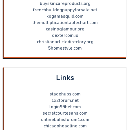
buyskincareproducts.org
frenchbulldogpuppyforsale.net
kogamasquid.com
themultiplicationtablechart.com
casinoglamour.org
dextercoin.io
christianarticledirectory.org
5homestyle.com
Links
stagehubs.com
1x2forum.net
login99bet.com
secretcourtesans.com
onlinebahisforum1.com
chicagoheadline.com