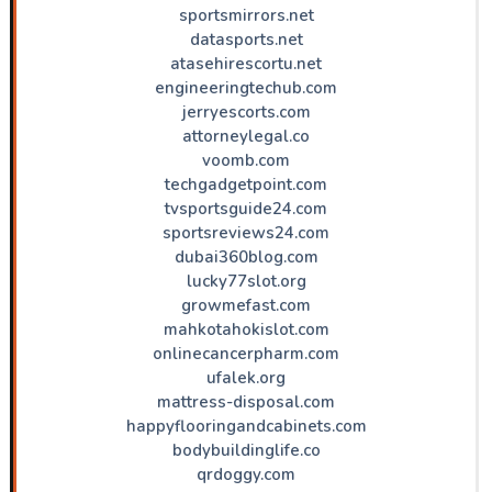
sportsmirrors.net
datasports.net
atasehirescortu.net
engineeringtechub.com
jerryescorts.com
attorneylegal.co
voomb.com
techgadgetpoint.com
tvsportsguide24.com
sportsreviews24.com
dubai360blog.com
lucky77slot.org
growmefast.com
mahkotahokislot.com
onlinecancerpharm.com
ufalek.org
mattress-disposal.com
happyflooringandcabinets.com
bodybuildinglife.co
qrdoggy.com