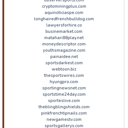
cryptominingplus.com
aquinoticiaspe.com
longhairedfrenchbulldog.com
lawyersforhire.co
businemarket.com
matahari88play.net
moneydescriptor.com
youthsmagazine.com
painaidee.net
sportsdarkest.com
webtoon.biz
thesportswires.com
hyungpro.com
sportingnewsnet.com
sportstime24day.com
sporteslive.com
theblingblingshields.com
pinkfrenchtipnails.com
newgamestv.com
sportsgallerys.com