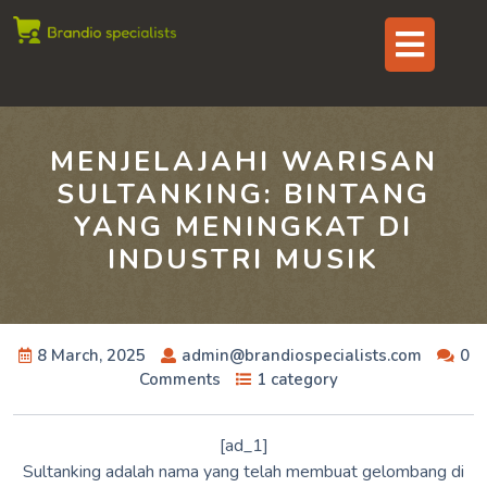
Skip
Op
to
content
But
MENJELAJAHI WARISAN
SULTANKING: BINTANG
YANG MENINGKAT DI
INDUSTRI MUSIK
8 March, 2025
admin@brandiospecialists.com
0
Comments
1 category
[ad_1]
Sultanking adalah nama yang telah membuat gelombang di