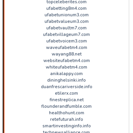
topceleberites.com
ufabetting8m4.com
ufabetunionum3.com
ufabetvalueum3.com
ufabetvaultm7.com
ufabetvillageum7.com
ufabetvoicem3.com
waveufabetm4.com
wayang88.net
websiteufabetm4.com
whiteufabetm4.com
anikalappy.com
dininghelsinki.info
duanfrescariverside.info
etilerx.com
finestreplica.net
flounderandfumble.com
healthohunt.com
retefuturah.info
smartinvestinginfo.info
technewsalliance.com