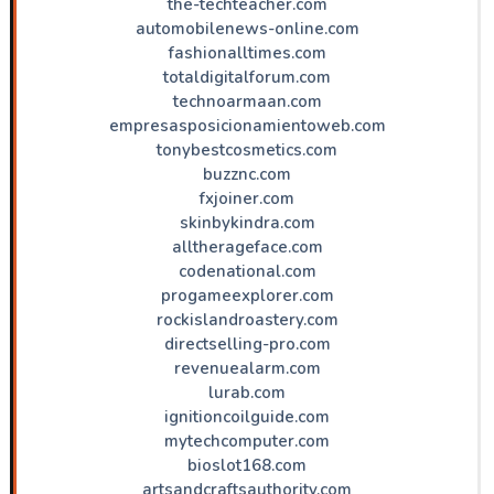
the-techteacher.com
automobilenews-online.com
fashionalltimes.com
totaldigitalforum.com
technoarmaan.com
empresasposicionamientoweb.com
tonybestcosmetics.com
buzznc.com
fxjoiner.com
skinbykindra.com
alltherageface.com
codenational.com
progameexplorer.com
rockislandroastery.com
directselling-pro.com
revenuealarm.com
lurab.com
ignitioncoilguide.com
mytechcomputer.com
bioslot168.com
artsandcraftsauthority.com