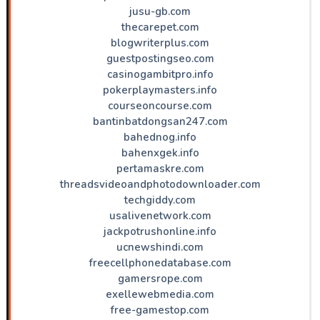
jusu-gb.com
thecarepet.com
blogwriterplus.com
guestpostingseo.com
casinogambitpro.info
pokerplaymasters.info
courseoncourse.com
bantinbatdongsan247.com
bahednog.info
bahenxgek.info
pertamaskre.com
threadsvideoandphotodownloader.com
techgiddy.com
usalivenetwork.com
jackpotrushonline.info
ucnewshindi.com
freecellphonedatabase.com
gamersrope.com
exellewebmedia.com
free-gamestop.com