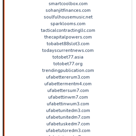
smartcoolbox.com
sohanjitfinances.com
soulfulhousemusic.net
sparklooms.com
tacticalcontractingllc.com
thecapitalpowers.com
tobabet88slot3.com
todayscurrentnews.com
totobet77.asia
totobet77.org
trendingpublication.com
ufabettererum3.com
ufabettermentm4.com
ufabettersum7.com
ufabettinwm7.com
ufabettinwum3.com
ufabetunitedm3.com
ufabetunitedm7.com
ufabetuskedm7.com
ufabetutoredm3.com