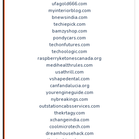
ufagold666.com
myinteriorblog.com
bnewsindia.com
techiepick.com
bamzyshop.com
pondycars.com
techonfutures.com
techoologic.com
raspberryketonescanada.org
medihealthrules.com
usathrill.com
vshapedental.com
canfandalucia.org
yourengineguide.com
nybreakings.com
outstationcabsservices.com
thekrtagy.com
xchangeindia.com
coolmicrotech.com
dreamhousehack.com