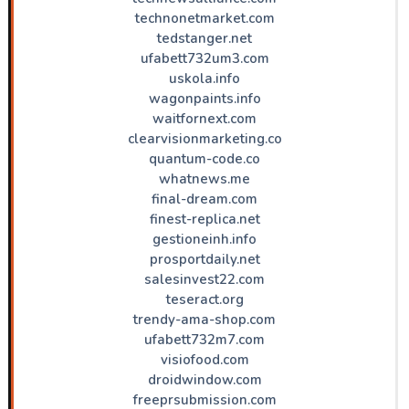
technonetmarket.com
tedstanger.net
ufabett732um3.com
uskola.info
wagonpaints.info
waitfornext.com
clearvisionmarketing.co
quantum-code.co
whatnews.me
final-dream.com
finest-replica.net
gestioneinh.info
prosportdaily.net
salesinvest22.com
teseract.org
trendy-ama-shop.com
ufabett732m7.com
visiofood.com
droidwindow.com
freeprsubmission.com