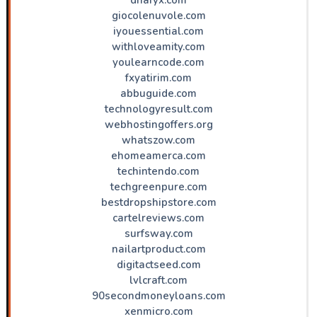
giocolenuvole.com
iyouessential.com
withloveamity.com
youlearncode.com
fxyatirim.com
abbuguide.com
technologyresult.com
webhostingoffers.org
whatszow.com
ehomeamerca.com
techintendo.com
techgreenpure.com
bestdropshipstore.com
cartelreviews.com
surfsway.com
nailartproduct.com
digitactseed.com
lvlcraft.com
90secondmoneyloans.com
xenmicro.com