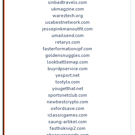
sinbadtravels.com
ukmagzine.com
wareztech.org
usabestnetwork.com
jessepinkmanoutfit.com
umailsend.com
retarys.com
fasterformationcpf.com
goldensnuggles.com
lookbattlemap.com
buyrdpservice.com
yesport.net
tostylo.com
yougetthat.net
sportsnetclub.com
newbestcrypto.com
oxfordsave.com
iclassicgames.com
saung-artikel.com
fasthokivip2.com
observersports.com