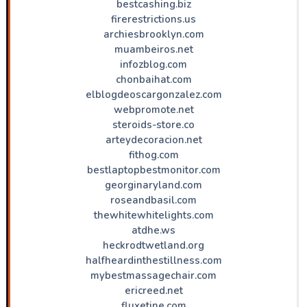
bestcashing.biz
firerestrictions.us
archiesbrooklyn.com
muambeiros.net
infozblog.com
chonbaihat.com
elblogdeoscargonzalez.com
webpromote.net
steroids-store.co
arteydecoracion.net
fithog.com
bestlaptopbestmonitor.com
georginaryland.com
roseandbasil.com
thewhitewhitelights.com
atdhe.ws
heckrodtwetland.org
halfheardinthestillness.com
mybestmassagechair.com
ericreed.net
fluxetine.com