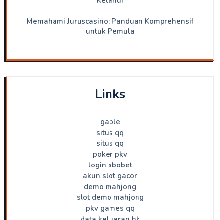
Ketahui
Memahami Juruscasino: Panduan Komprehensif
untuk Pemula
Links
gaple
situs qq
situs qq
poker pkv
login sbobet
akun slot gacor
demo mahjong
slot demo mahjong
pkv games qq
data keluaran hk