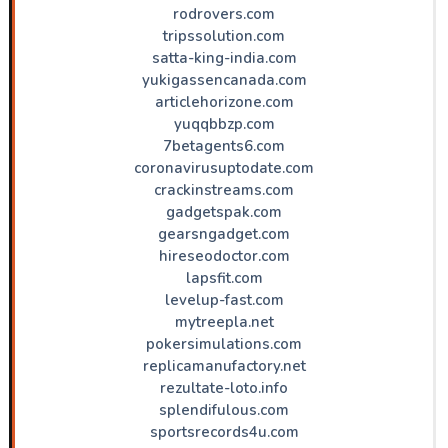
rodrovers.com
tripssolution.com
satta-king-india.com
yukigassencanada.com
articlehorizone.com
yuqqbbzp.com
7betagents6.com
coronavirusuptodate.com
crackinstreams.com
gadgetspak.com
gearsngadget.com
hireseodoctor.com
lapsfit.com
levelup-fast.com
mytreepla.net
pokersimulations.com
replicamanufactory.net
rezultate-loto.info
splendifulous.com
sportsrecords4u.com