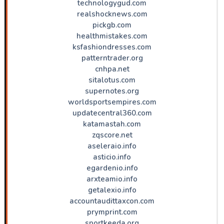
technologygud.com
realshocknews.com
pickgb.com
healthmistakes.com
ksfashiondresses.com
patterntrader.org
cnhpa.net
sitalotus.com
supernotes.org
worldsportsempires.com
updatecentral360.com
katamastah.com
zqscore.net
aseleraio.info
asticio.info
egardenio.info
arxteamio.info
getalexio.info
accountaudittaxcon.com
prymprint.com
sportkeeda.org