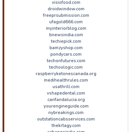
visiofood.com
droidwindow.com
freeprsubmission.com
ufagold666.com
myinteriorblog.com
bnewsindia.com
techiepick.com
bamzyshop.com
pondycars.com
techonfutures.com
techoologic.com
raspberryketonescanada.org
medihealthrules.com
usathrill.com
vshapedental.com
canfandalucia.org
yourengineguide.com
nybreakings.com
outstationcabsservices.com
thekrtagy.com
xchangeindia.com