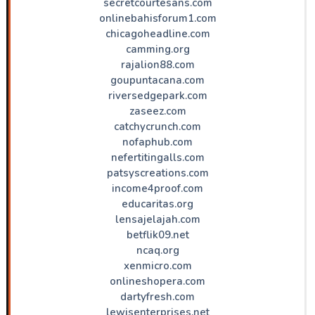
secretcourtesans.com
onlinebahisforum1.com
chicagoheadline.com
camming.org
rajalion88.com
goupuntacana.com
riversedgepark.com
zaseez.com
catchycrunch.com
nofaphub.com
nefertitingalls.com
patsyscreations.com
income4proof.com
educaritas.org
lensajelajah.com
betflik09.net
ncaq.org
xenmicro.com
onlineshopera.com
dartyfresh.com
lewisenterprises.net