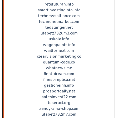
retefuturah.info
smartinvestinginfo.info
technewsalliance.com
technonetmarket.com
tedstanger.net
ufabett732um3.com
uskola.info
wagonpaints.info
waitfornext.com
clearvisionmarketing.co
quantum-code.co
whatnews.me
final-dream.com
finest-replica.net
gestioneinh.info
prosportdaily.net
salesinvest22.com
teseract.org
trendy-ama-shop.com
ufabett732m7.com