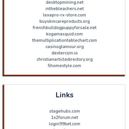
desktopmining.net
inthebleachers.net
lexapro-rx-store.com
buyskincareproducts.org
frenchbulldogpuppyforsale.net
kogamasquid.com
themultiplicationtablechart.com
casinoglamour.org
dextercoin.io
christianarticledirectory.org
5homestyle.com
Links
stagehubs.com
1x2forum.net
login99bet.com