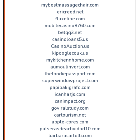
mybestmassagechair.com
ericreed.net
fluxetine.com
mobilecasino8760.com
betqq3.net
casinoloans5.us
CasinoAuction.us
kipooglecouk.us
mykitchennhome.com
aumoulinvert.com
thefoodiepassport.com
superwindowproject.com
papibakigrafo.com
icanhazjs.com
canimpact.org
goviralstudy.com
cartourism.net
apple-cores.com
pulserasdeactividad10.com
barbaracarlotti.com