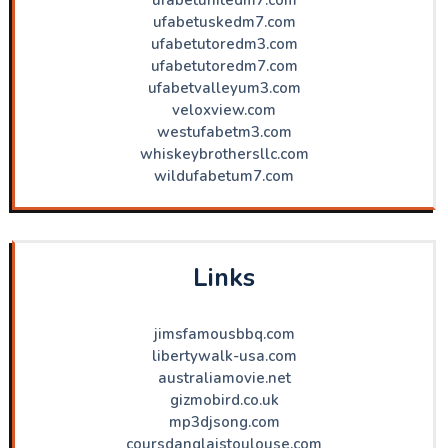
ufabetuskedm7.com
ufabetutoredm3.com
ufabetutoredm7.com
ufabetvalleyum3.com
veloxview.com
westufabetm3.com
whiskeybrothersllc.com
wildufabetum7.com
Links
jimsfamousbbq.com
libertywalk-usa.com
australiamovie.net
gizmobird.co.uk
mp3djsong.com
coursdanglaistoulouse.com