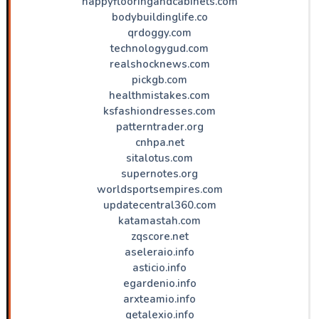
happyflooringandcabinets.com
bodybuildinglife.co
qrdoggy.com
technologygud.com
realshocknews.com
pickgb.com
healthmistakes.com
ksfashiondresses.com
patterntrader.org
cnhpa.net
sitalotus.com
supernotes.org
worldsportsempires.com
updatecentral360.com
katamastah.com
zqscore.net
aseleraio.info
asticio.info
egardenio.info
arxteamio.info
getalexio.info