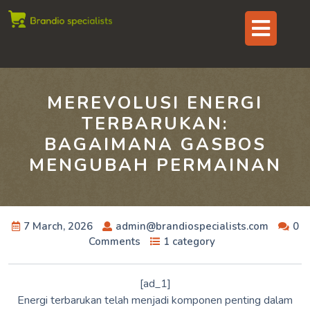
Skip
Op
to
content
But
MEREVOLUSI ENERGI
TERBARUKAN:
BAGAIMANA GASBOS
MENGUBAH PERMAINAN
7 March, 2026
admin@brandiospecialists.com
0
Comments
1 category
[ad_1]
Energi terbarukan telah menjadi komponen penting dalam