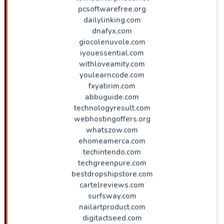
pcsoftwarefree.org
dailylinking.com
dnafyx.com
giocolenuvole.com
iyouessential.com
withloveamity.com
youlearncode.com
fxyatirim.com
abbuguide.com
technologyresult.com
webhostingoffers.org
whatszow.com
ehomeamerca.com
techintendo.com
techgreenpure.com
bestdropshipstore.com
cartelreviews.com
surfsway.com
nailartproduct.com
digitactseed.com