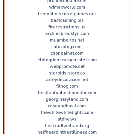
promocioname.net
wimaxworld.com
freeonlinecricketgames.net
bestcashing.biz
firerestrictions.us
archiesbrooklyn.com
muambeiros.net
infozblog.com
chonbaihat.com
elblogdeoscargonzalez.com
webpromote.net
steroids-store.co
arteydecoracion.net
fithog.com
bestlaptopbestmonitor.com
georginaryland.com
roseandbasil.com
thewhitewhitelights.com
atdhe.ws
heckrodtwetland.org
halfheardinthestillness.com