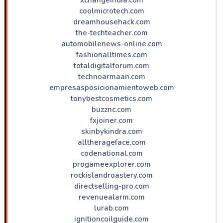
coolmicrotech.com
dreamhousehack.com
the-techteacher.com
automobilenews-online.com
fashionalltimes.com
totaldigitalforum.com
technoarmaan.com
empresasposicionamientoweb.com
tonybestcosmetics.com
buzznc.com
fxjoiner.com
skinbykindra.com
alltherageface.com
codenational.com
progameexplorer.com
rockislandroastery.com
directselling-pro.com
revenuealarm.com
lurab.com
ignitioncoilguide.com