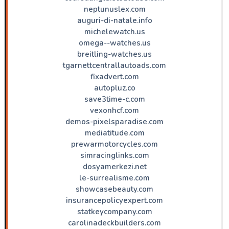
neptunuslex.com
auguri-di-natale.info
michelewatch.us
omega--watches.us
breitling-watches.us
tgarnettcentrallautoads.com
fixadvert.com
autopluz.co
save3time-c.com
vexonhcf.com
demos-pixelsparadise.com
mediatitude.com
prewarmotorcycles.com
simracinglinks.com
dosyamerkezi.net
le-surrealisme.com
showcasebeauty.com
insurancepolicyexpert.com
statkeycompany.com
carolinadeckbuilders.com