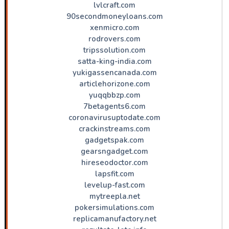
lvlcraft.com
90secondmoneyloans.com
xenmicro.com
rodrovers.com
tripssolution.com
satta-king-india.com
yukigassencanada.com
articlehorizone.com
yuqqbbzp.com
7betagents6.com
coronavirusuptodate.com
crackinstreams.com
gadgetspak.com
gearsngadget.com
hireseodoctor.com
lapsfit.com
levelup-fast.com
mytreepla.net
pokersimulations.com
replicamanufactory.net