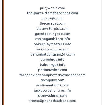
punjwanis.com
the-parcs-clematiscondos.com
jusu-gb.com
thecarepet.com
blogwriterplus.com
guestpostingseo.com
casinogambitpro.info
pokerplaymasters.info
courseoncourse.com
bantinbatdongsan247.com
bahednog.info
bahenxgek.info
pertamaskre.com
threadsvideoandphotodownloader.com
techgiddy.com
usalivenetwork.com
jackpotrushonline.info
ucnewshindi.com
freecellphonedatabase.com