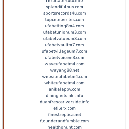
rezultate-loto.info
splendifulous.com
sportsrecords4u.com
topceleberites.com
ufabetting8m4.com
ufabetunionum3.com
ufabetvalueum3.com
ufabetvaultm7.com
ufabetvillageum7.com
ufabetvoicem3.com
waveufabetm4.com
wayang88.net
websiteufabetm4.com
whiteufabetm4.com
anikalappy.com
dininghelsinki.info
duanfrescariverside.info
etilerx.com
finestreplica.net
flounderandfumble.com
healthohunt.com