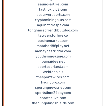
saung-artikel.com
fasthokivip2.com
observersports.com
cryptominingplus.com
aquinoticiaspe.com
longhairedfrenchbulldog.com
lawyersforhire.co
businemarket.com
matahari88play.net
moneydescriptor.com
youthsmagazine.com
painaidee.net
sportsdarkest.com
webtoon.biz
thesportswires.com
hyungpro.com
sportingnewsnet.com
sportstime24day.com
sporteslive.com
theblingblingshields.com