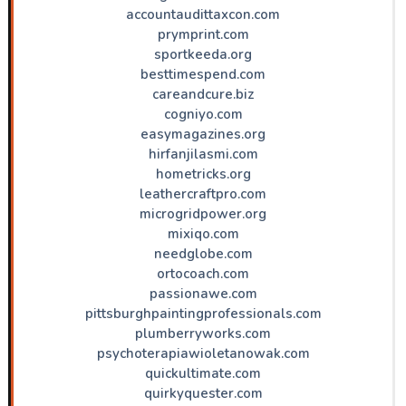
accountaudittaxcon.com
prymprint.com
sportkeeda.org
besttimespend.com
careandcure.biz
cogniyo.com
easymagazines.org
hirfanjilasmi.com
hometricks.org
leathercraftpro.com
microgridpower.org
mixiqo.com
needglobe.com
ortocoach.com
passionawe.com
pittsburghpaintingprofessionals.com
plumberryworks.com
psychoterapiawioletanowak.com
quickultimate.com
quirkyquester.com