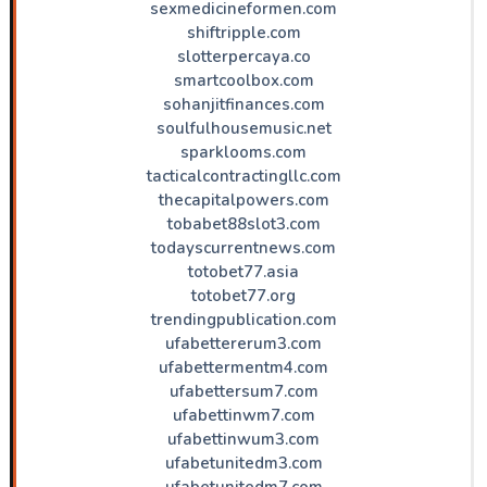
sexmedicineformen.com
shiftripple.com
slotterpercaya.co
smartcoolbox.com
sohanjitfinances.com
soulfulhousemusic.net
sparklooms.com
tacticalcontractingllc.com
thecapitalpowers.com
tobabet88slot3.com
todayscurrentnews.com
totobet77.asia
totobet77.org
trendingpublication.com
ufabettererum3.com
ufabettermentm4.com
ufabettersum7.com
ufabettinwm7.com
ufabettinwum3.com
ufabetunitedm3.com
ufabetunitedm7.com