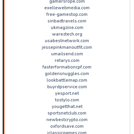
gamersrope.com
exellewebmedia.com
free-gamestop.com
sinbadtravels.com
ukmagzine.com
wareztech.org
usabestnetwork.com
jessepinkmanoutfit.com
umailsend.com
retarys.com
fasterformationcpf.com
goldensnuggles.com
lookbattlemap.com
buyrdpservice.com
yesport.net
tostylo.com
yougetthat.net
sportsnetclub.com
newbestcrypto.com
oxfordsave.com
iclassicgames.com