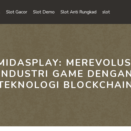
e
Slot Gacor
Slot Demo
Slot Anti Rungkad
slot
MIDASPLAY: MEREVOLUS
INDUSTRI GAME DENGA
TEKNOLOGI BLOCKCHAI