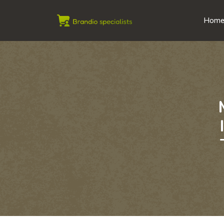
Skip
to
Hom
content