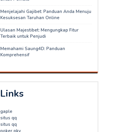
Menjelajahi Gajibet: Panduan Anda Menuju
Kesuksesan Taruhan Online
Ulasan Majestibet: Mengungkap Fitur
Terbaik untuk Penjudi
Memahami Saung4D: Panduan
Komprehensif
Links
gaple
situs qq
situs qq
poker pkv