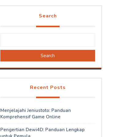
Search
Search
Recent Posts
Menjelajahi Jeniustoto: Panduan
Komprehensif Game Online
Pengertian Dewi4D: Panduan Lengkap
untuk Pemula