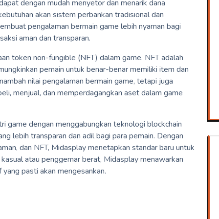
 dapat dengan mudah menyetor dan menarik dana
ebutuhan akan sistem perbankan tradisional dan
a membuat pengalaman bermain game lebih nyaman bagi
saksi aman dan transparan.
unaan token non-fungible (NFT) dalam game. NFT adalah
memungkinkan pemain untuk benar-benar memiliki item dan
nambah nilai pengalaman bermain game, tetapi juga
eli, menjual, dan memperdagangkan aset dalam game
stri game dengan menggabungkan teknologi blockchain
g lebih transparan dan adil bagi para pemain. Dengan
aman, dan NFT, Midasplay menetapkan standar baru untuk
r kasual atau penggemar berat, Midasplay menawarkan
f yang pasti akan mengesankan.