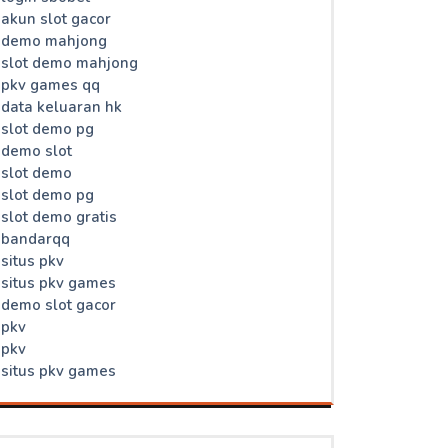
akun slot gacor
demo mahjong
slot demo mahjong
pkv games qq
data keluaran hk
slot demo pg
demo slot
slot demo
slot demo pg
slot demo gratis
bandarqq
situs pkv
situs pkv games
demo slot gacor
pkv
pkv
situs pkv games