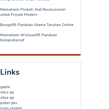
Memahami Plisbet: Alat Revolusioner
untuk Proyek Modern
Bunga99: Panduan Utama Taruhan Online
Memahami Winlose99: Panduan
Komprehensif
Links
gaple
situs qq
situs qq
poker pkv
login sbobet