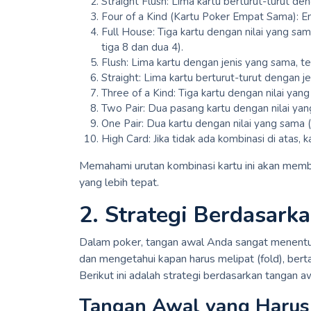
Straight Flush: Lima kartu berturut-turut den
Four of a Kind (Kartu Poker Empat Sama): Em
Full House: Tiga kartu dengan nilai yang sa
tiga 8 dan dua 4).
Flush: Lima kartu dengan jenis yang sama, teta
Straight: Lima kartu berturut-turut dengan jen
Three of a Kind: Tiga kartu dengan nilai yang
Two Pair: Dua pasang kartu dengan nilai yan
One Pair: Dua kartu dengan nilai yang sama (
High Card: Jika tidak ada kombinasi di atas,
Memahami urutan kombinasi kartu ini akan mem
yang lebih tepat.
2. Strategi Berdasar
Dalam poker, tangan awal Anda sangat menentuk
dan mengetahui kapan harus melipat (fold), berta
Berikut ini adalah strategi berdasarkan tangan a
Tangan Awal yang Harus