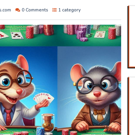
s.com
0 Comments
1 category