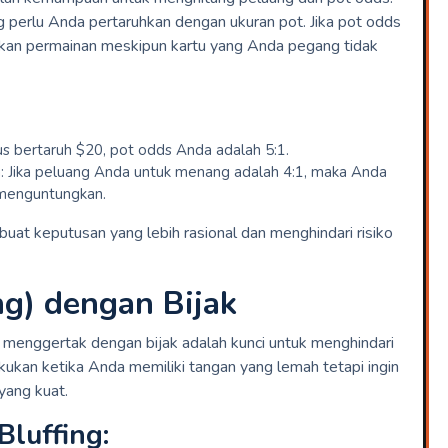
 perlu Anda pertaruhkan dengan ukuran pot. Jika pot odds
an permainan meskipun kartu yang Anda pegang tidak
us bertaruh $20, pot odds Anda adalah 5:1.
Jika peluang Anda untuk menang adalah 4:1, maka Anda
 menguntungkan.
t keputusan yang lebih rasional dan menghindari risiko
ng) dengan Bijak
un menggertak dengan bijak adalah kunci untuk menghindari
akukan ketika Anda memiliki tangan yang lemah tetapi ingin
yang kuat.
luffing: