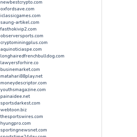
newbestcrypto.com
oxfordsave.com
iclassicgames.com
saung-artikel.com
fasthokivip2.com
observersports.com
cryptominingplus.com
aquinoticiaspe.com
longhairedfrenchbulldog.com
lawyersforhire.co
businemarket.com
matahari88play.net
moneydescriptor.com
youthsmagazine.com
painaidee.net
sportsdarkest.com
webtoon.biz
thesportswires.com
hyungpro.com
sportingnewsnet.com
sportstime24day.com