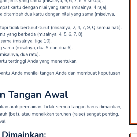
gan jenis yang sama (misalnya, 5, 6, 7, 8, 9 sekop).
pat kartu dengan nilai yang sama (misalnya, 4 raja).
ma ditambah dua kartu dengan nilai yang sama (misalnya,
pi tidak berturut-turut (misalnya, 2, 4, 7, 9, Q semua hati).
is yang berbeda (misalnya, 4, 5, 6, 7, 8).
 sama (misalnya, tiga 10).
g sama (misalnya, dua 9 dan dua 6).
misalnya, dua ratu).
 kartu tertinggi Anda yang menentukan.
bantu Anda menilai tangan Anda dan membuat keputusan
kan Tangan Awal
an arah permainan. Tidak semua tangan harus dimainkan,
ruh (bet), atau menaikkan taruhan (raise) sangat penting.
wal.
 Dimainkan: