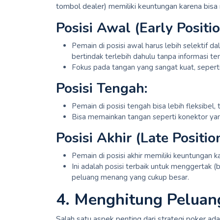
tombol dealer) memiliki keuntungan karena bis
Posisi Awal (Early Positio
Pemain di posisi awal harus lebih selektif 
bertindak terlebih dahulu tanpa informasi te
Fokus pada tangan yang sangat kuat, seperti
Posisi Tengah:
Pemain di posisi tengah bisa lebih fleksibel, 
Bisa memainkan tangan seperti konektor yan
Posisi Akhir (Late Position
Pemain di posisi akhir memiliki keuntungan k
Ini adalah posisi terbaik untuk menggertak 
peluang menang yang cukup besar.
4. Menghitung Peluan
Salah satu aspek penting dari strategi poker 