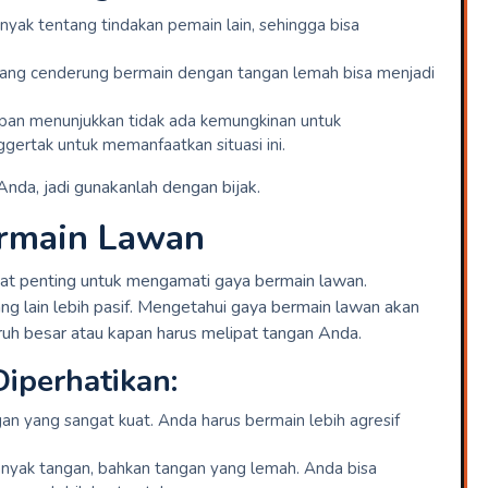
banyak tentang tindakan pemain lain, sehingga bisa
yang cenderung bermain dengan tangan lemah bisa menjadi
apan menunjukkan tidak ada kemungkinan untuk
ertak untuk memanfaatkan situasi ini.
Anda, jadi gunakanlah dengan bijak.
ermain Lawan
gat penting untuk mengamati gaya bermain lawan.
g lain lebih pasif. Mengetahui gaya bermain lawan akan
h besar atau kapan harus melipat tangan Anda.
Diperhatikan:
an yang sangat kuat. Anda harus bermain lebih agresif
anyak tangan, bahkan tangan yang lemah. Anda bisa