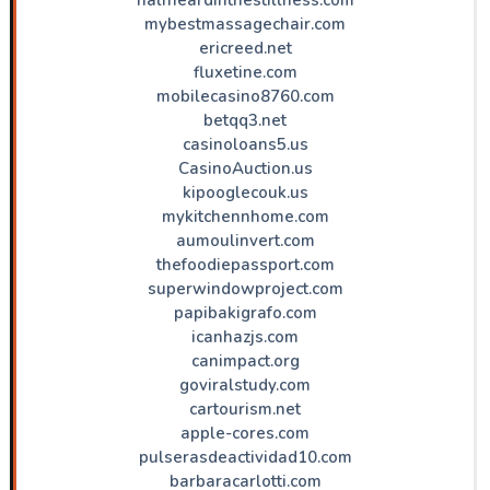
mybestmassagechair.com
ericreed.net
fluxetine.com
mobilecasino8760.com
betqq3.net
casinoloans5.us
CasinoAuction.us
kipooglecouk.us
mykitchennhome.com
aumoulinvert.com
thefoodiepassport.com
superwindowproject.com
papibakigrafo.com
icanhazjs.com
canimpact.org
goviralstudy.com
cartourism.net
apple-cores.com
pulserasdeactividad10.com
barbaracarlotti.com