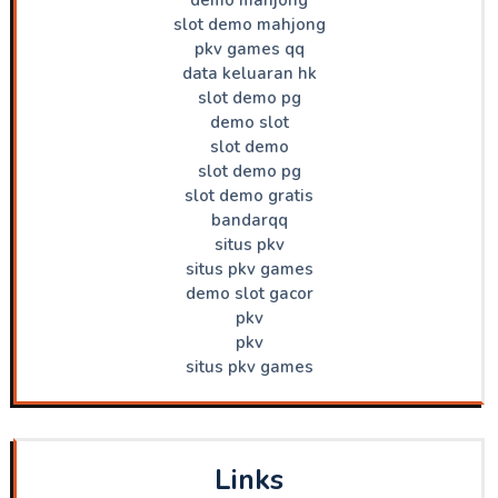
slot demo mahjong
pkv games qq
data keluaran hk
slot demo pg
demo slot
slot demo
slot demo pg
slot demo gratis
bandarqq
situs pkv
situs pkv games
demo slot gacor
pkv
pkv
situs pkv games
Links