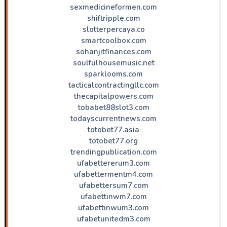
sexmedicineformen.com
shiftripple.com
slotterpercaya.co
smartcoolbox.com
sohanjitfinances.com
soulfulhousemusic.net
sparklooms.com
tacticalcontractingllc.com
thecapitalpowers.com
tobabet88slot3.com
todayscurrentnews.com
totobet77.asia
totobet77.org
trendingpublication.com
ufabettererum3.com
ufabettermentm4.com
ufabettersum7.com
ufabettinwm7.com
ufabettinwum3.com
ufabetunitedm3.com