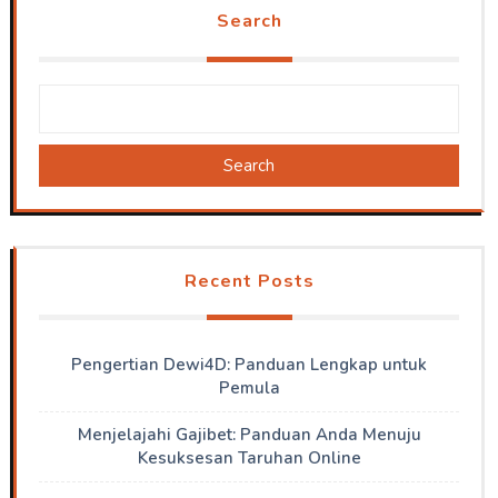
Search
Search
Recent Posts
Pengertian Dewi4D: Panduan Lengkap untuk
Pemula
Menjelajahi Gajibet: Panduan Anda Menuju
Kesuksesan Taruhan Online