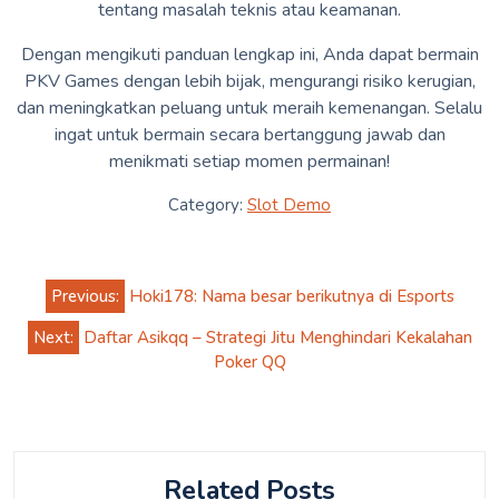
tentang masalah teknis atau keamanan.
Dengan mengikuti panduan lengkap ini, Anda dapat bermain
PKV Games dengan lebih bijak, mengurangi risiko kerugian,
dan meningkatkan peluang untuk meraih kemenangan. Selalu
ingat untuk bermain secara bertanggung jawab dan
menikmati setiap momen permainan!
Category:
Slot Demo
Post
Previous:
Hoki178: Nama besar berikutnya di Esports
navigation
Next:
Daftar Asikqq – Strategi Jitu Menghindari Kekalahan
Poker QQ
Related Posts