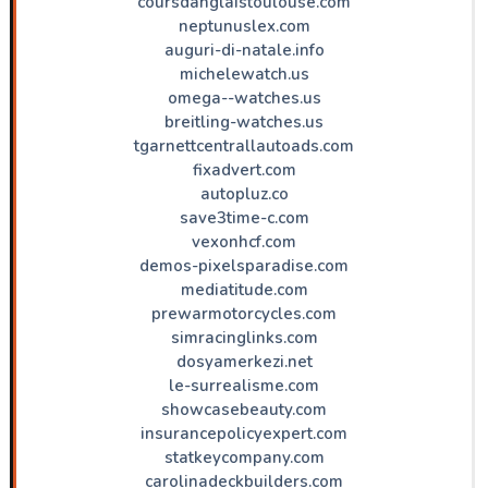
coursdanglaistoulouse.com
neptunuslex.com
auguri-di-natale.info
michelewatch.us
omega--watches.us
breitling-watches.us
tgarnettcentrallautoads.com
fixadvert.com
autopluz.co
save3time-c.com
vexonhcf.com
demos-pixelsparadise.com
mediatitude.com
prewarmotorcycles.com
simracinglinks.com
dosyamerkezi.net
le-surrealisme.com
showcasebeauty.com
insurancepolicyexpert.com
statkeycompany.com
carolinadeckbuilders.com