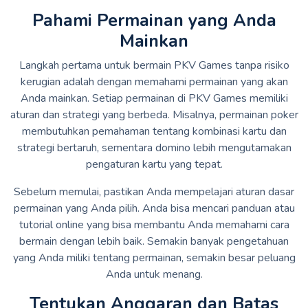
Pahami Permainan yang Anda
Mainkan
Langkah pertama untuk bermain PKV Games tanpa risiko
kerugian adalah dengan memahami permainan yang akan
Anda mainkan. Setiap permainan di PKV Games memiliki
aturan dan strategi yang berbeda. Misalnya, permainan poker
membutuhkan pemahaman tentang kombinasi kartu dan
strategi bertaruh, sementara domino lebih mengutamakan
pengaturan kartu yang tepat.
Sebelum memulai, pastikan Anda mempelajari aturan dasar
permainan yang Anda pilih. Anda bisa mencari panduan atau
tutorial online yang bisa membantu Anda memahami cara
bermain dengan lebih baik. Semakin banyak pengetahuan
yang Anda miliki tentang permainan, semakin besar peluang
Anda untuk menang.
Tentukan Anggaran dan Batas