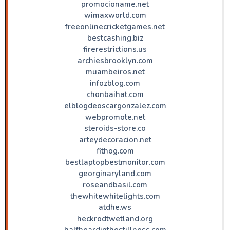
promocioname.net
wimaxworld.com
freeonlinecricketgames.net
bestcashing.biz
firerestrictions.us
archiesbrooklyn.com
muambeiros.net
infozblog.com
chonbaihat.com
elblogdeoscargonzalez.com
webpromote.net
steroids-store.co
arteydecoracion.net
fithog.com
bestlaptopbestmonitor.com
georginaryland.com
roseandbasil.com
thewhitewhitelights.com
atdhe.ws
heckrodtwetland.org
halfheardinthestillness.com