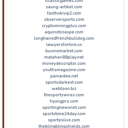
iclassicgames.com
saung-artikel.com
fasthokivip2.com
observersports.com
cryptominingplus.com
aquinoticiaspe.com
longhairedfrenchbulldog.com
lawyersforhire.co
businemarket.com
matahari88play.net
moneydescriptor.com
youthsmagazine.com
painaidee.net
sportsdarkest.com
webtoon.biz
thesportswires.com
hyungpro.com
sportingnewsnet.com
sportstime24day.com
sporteslive.com
theblingblingshields.com