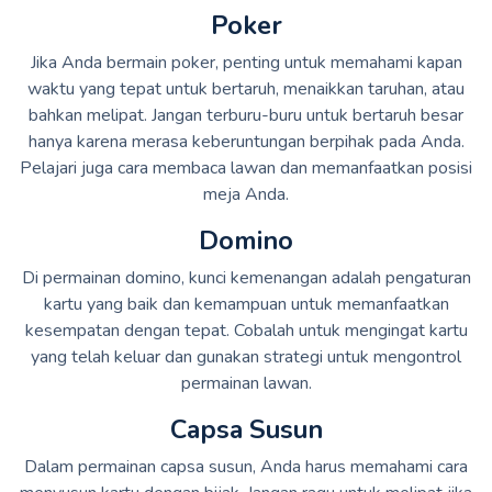
Poker
Jika Anda bermain poker, penting untuk memahami kapan
waktu yang tepat untuk bertaruh, menaikkan taruhan, atau
bahkan melipat. Jangan terburu-buru untuk bertaruh besar
hanya karena merasa keberuntungan berpihak pada Anda.
Pelajari juga cara membaca lawan dan memanfaatkan posisi
meja Anda.
Domino
Di permainan domino, kunci kemenangan adalah pengaturan
kartu yang baik dan kemampuan untuk memanfaatkan
kesempatan dengan tepat. Cobalah untuk mengingat kartu
yang telah keluar dan gunakan strategi untuk mengontrol
permainan lawan.
Capsa Susun
Dalam permainan capsa susun, Anda harus memahami cara