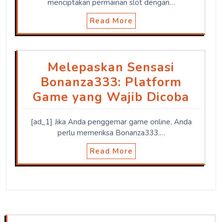
menciptakan permainan slot dengan…
Read More
Melepaskan Sensasi
Bonanza333: Platform
Game yang Wajib Dicoba
[ad_1] Jika Anda penggemar game online, Anda
perlu memeriksa Bonanza333.…
Read More