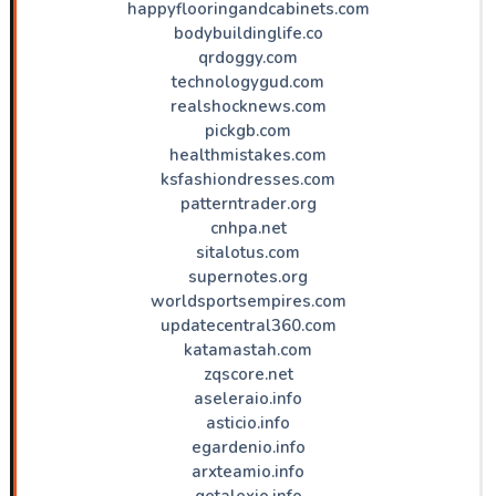
happyflooringandcabinets.com
bodybuildinglife.co
qrdoggy.com
technologygud.com
realshocknews.com
pickgb.com
healthmistakes.com
ksfashiondresses.com
patterntrader.org
cnhpa.net
sitalotus.com
supernotes.org
worldsportsempires.com
updatecentral360.com
katamastah.com
zqscore.net
aseleraio.info
asticio.info
egardenio.info
arxteamio.info
getalexio.info