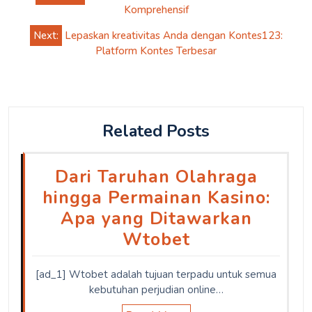
navigation
Komprehensif
Next:
Lepaskan kreativitas Anda dengan Kontes123:
Platform Kontes Terbesar
Related Posts
Dari Taruhan Olahraga
hingga Permainan Kasino:
Apa yang Ditawarkan
Wtobet
[ad_1] Wtobet adalah tujuan terpadu untuk semua
kebutuhan perjudian online…