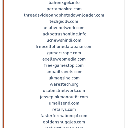
bahenxgek.info
pertamaskre.com
threadsvideoandphotodownloader.com
techgiddy.com
usalivenetwork.com
jackpotrushonline.info
ucnewshindi.com
freecellphonedatabase.com
gamersrope.com
exellewebmedia.com
free-gamestop.com
sinbadtravels.com
ukmagzine.com
wareztech.org
usabestnetwork.com
jessepinkmanoutfit.com
umailsend.com
retarys.com
fasterformationcpf.com
goldensnuggles.com