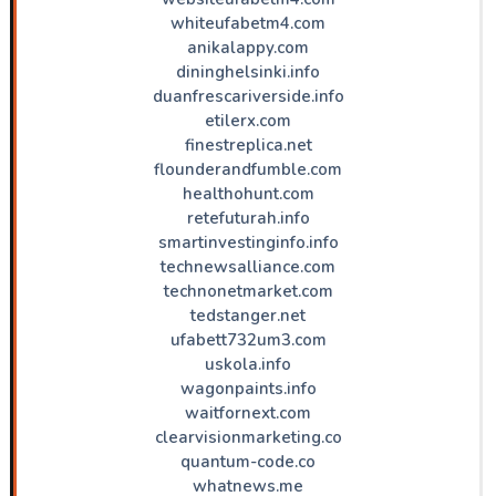
whiteufabetm4.com
anikalappy.com
dininghelsinki.info
duanfrescariverside.info
etilerx.com
finestreplica.net
flounderandfumble.com
healthohunt.com
retefuturah.info
smartinvestinginfo.info
technewsalliance.com
technonetmarket.com
tedstanger.net
ufabett732um3.com
uskola.info
wagonpaints.info
waitfornext.com
clearvisionmarketing.co
quantum-code.co
whatnews.me