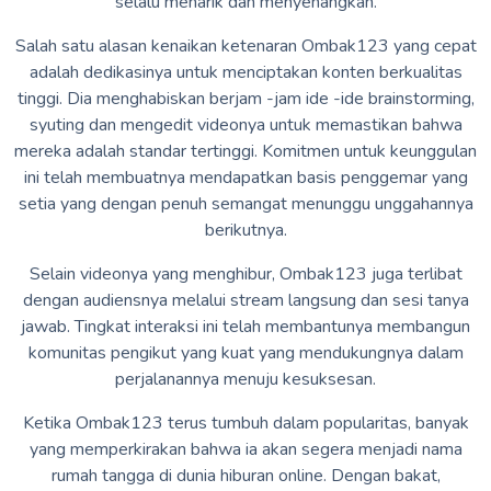
selalu menarik dan menyenangkan.
Salah satu alasan kenaikan ketenaran Ombak123 yang cepat
adalah dedikasinya untuk menciptakan konten berkualitas
tinggi. Dia menghabiskan berjam -jam ide -ide brainstorming,
syuting dan mengedit videonya untuk memastikan bahwa
mereka adalah standar tertinggi. Komitmen untuk keunggulan
ini telah membuatnya mendapatkan basis penggemar yang
setia yang dengan penuh semangat menunggu unggahannya
berikutnya.
Selain videonya yang menghibur, Ombak123 juga terlibat
dengan audiensnya melalui stream langsung dan sesi tanya
jawab. Tingkat interaksi ini telah membantunya membangun
komunitas pengikut yang kuat yang mendukungnya dalam
perjalanannya menuju kesuksesan.
Ketika Ombak123 terus tumbuh dalam popularitas, banyak
yang memperkirakan bahwa ia akan segera menjadi nama
rumah tangga di dunia hiburan online. Dengan bakat,