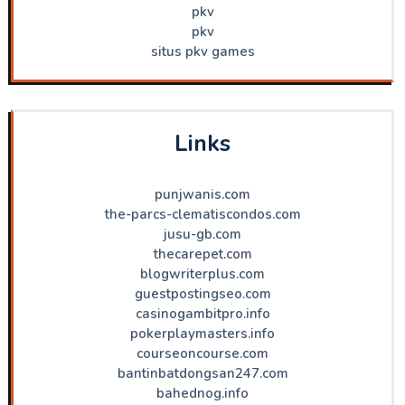
pkv
pkv
situs pkv games
Links
punjwanis.com
the-parcs-clematiscondos.com
jusu-gb.com
thecarepet.com
blogwriterplus.com
guestpostingseo.com
casinogambitpro.info
pokerplaymasters.info
courseoncourse.com
bantinbatdongsan247.com
bahednog.info