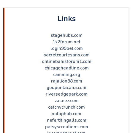
Links
stagehubs.com
1x2forum.net
login99bet.com
secretcourtesans.com
onlinebahisforum1.com
chicagoheadline.com
camming.org
rajalion88.com
goupuntacana.com
riversedgepark.com
zaseez.com
catchycrunch.com
nofaphub.com
nefertitingalls.com
patsyscreations.com