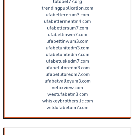
totobet77.org
trendingpublication.com
ufabettererum3.com
ufabettermentm4.com
ufabettersum7.com
ufabettinwm7.com
ufabettinwum3.com
ufabetunitedm3.com
ufabetunitedm7.com
ufabetuskedm7.com
ufabetutoredm3.com
ufabetutoredm7.com
ufabetvalleyum3.com
veloxview.com
westufabetm3.com
whiskeybrothersllc.com
wildufabetum7.com