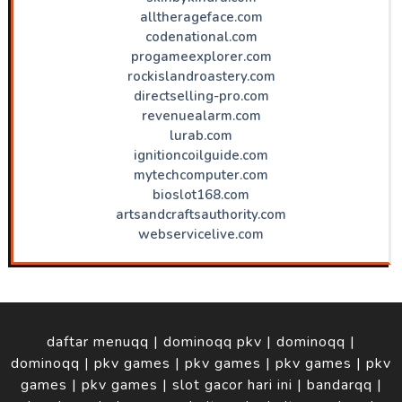
alltherageface.com
codenational.com
progameexplorer.com
rockislandroastery.com
directselling-pro.com
revenuealarm.com
lurab.com
ignitioncoilguide.com
mytechcomputer.com
bioslot168.com
artsandcraftsauthority.com
webservicelive.com
daftar menuqq
|
dominoqq pkv
|
dominoqq
|
dominoqq
|
pkv games
|
pkv games
|
pkv games
|
pkv
games
|
pkv games
|
slot gacor hari ini
|
bandarqq
|