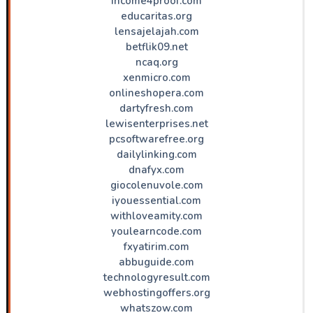
income4proof.com
educaritas.org
lensajelajah.com
betflik09.net
ncaq.org
xenmicro.com
onlineshopera.com
dartyfresh.com
lewisenterprises.net
pcsoftwarefree.org
dailylinking.com
dnafyx.com
giocolenuvole.com
iyouessential.com
withloveamity.com
youlearncode.com
fxyatirim.com
abbuguide.com
technologyresult.com
webhostingoffers.org
whatszow.com