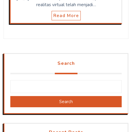
realitas virtual telah menjadi…
Read More
Search
Search