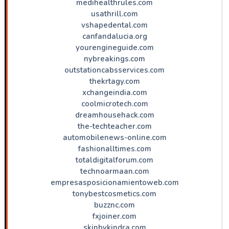
medihealthrules.com
usathrill.com
vshapedental.com
canfandalucia.org
yourengineguide.com
nybreakings.com
outstationcabsservices.com
thekrtagy.com
xchangeindia.com
coolmicrotech.com
dreamhousehack.com
the-techteacher.com
automobilenews-online.com
fashionalltimes.com
totaldigitalforum.com
technoarmaan.com
empresasposicionamientoweb.com
tonybestcosmetics.com
buzznc.com
fxjoiner.com
skinbykindra.com