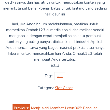
dedikasinya, dan hasratnya untuk menciptakan konten yang
menarik, langit benar -benar batas untuk bintang yang sedang
naik daun ini.
Jadi, jika Anda belum melakukannya, pastikan untuk
memeriksa Ombak123 di media sosial dan melihat sendiri
mengapa ia dengan cepat menjadi salah satu pembuat
konten yang paling banyak dibicarakan di industri. Apakah
Anda mencari tawa yang bagus, nasihat praktis, atau hanya
hiburan untuk mencerahkan hari Anda, Ombak123 telah
membuat Anda tertutup.
[ad_2]
Tags:
slot
Category:
Slot Gacor
Post
Previous:
Menjelajahi Manfaat Lexus365: Panduan