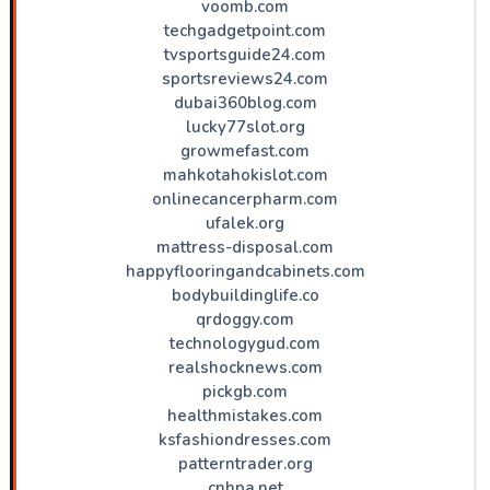
voomb.com
techgadgetpoint.com
tvsportsguide24.com
sportsreviews24.com
dubai360blog.com
lucky77slot.org
growmefast.com
mahkotahokislot.com
onlinecancerpharm.com
ufalek.org
mattress-disposal.com
happyflooringandcabinets.com
bodybuildinglife.co
qrdoggy.com
technologygud.com
realshocknews.com
pickgb.com
healthmistakes.com
ksfashiondresses.com
patterntrader.org
cnhpa.net