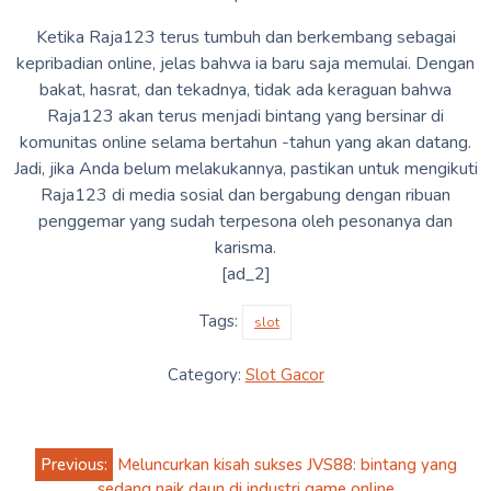
Ketika Raja123 terus tumbuh dan berkembang sebagai
kepribadian online, jelas bahwa ia baru saja memulai. Dengan
bakat, hasrat, dan tekadnya, tidak ada keraguan bahwa
Raja123 akan terus menjadi bintang yang bersinar di
komunitas online selama bertahun -tahun yang akan datang.
Jadi, jika Anda belum melakukannya, pastikan untuk mengikuti
Raja123 di media sosial dan bergabung dengan ribuan
penggemar yang sudah terpesona oleh pesonanya dan
karisma.
[ad_2]
Tags:
slot
Category:
Slot Gacor
Post
Previous:
Meluncurkan kisah sukses JVS88: bintang yang
navigation
sedang naik daun di industri game online