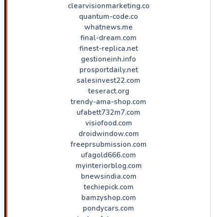
clearvisionmarketing.co
quantum-code.co
whatnews.me
final-dream.com
finest-replica.net
gestioneinh.info
prosportdaily.net
salesinvest22.com
teseract.org
trendy-ama-shop.com
ufabett732m7.com
visiofood.com
droidwindow.com
freeprsubmission.com
ufagold666.com
myinteriorblog.com
bnewsindia.com
techiepick.com
bamzyshop.com
pondycars.com