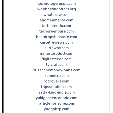
technologyresult.com
webhostingoffers.org
whatszow.com
ehomeamerca.com
techintendo.com
techgreenpure.com
bestdropshipstore.com
cartelreviews.com
surfsway.com
nailartproduct.com
digitactseed.com
lvlcraft.com
90secondmoneyloans.com
xenmicro.com
rodrovers.com
tripssolution.com
satta-king-india.com
yukigassencanada.com
articlehorizone.com
yuqqbbzp.com