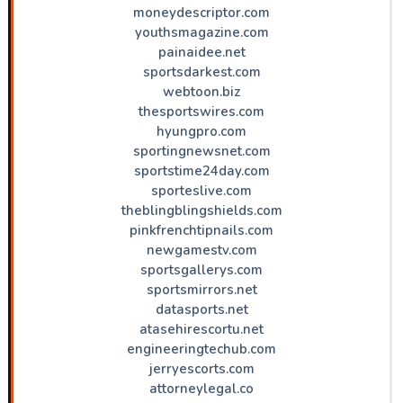
moneydescriptor.com
youthsmagazine.com
painaidee.net
sportsdarkest.com
webtoon.biz
thesportswires.com
hyungpro.com
sportingnewsnet.com
sportstime24day.com
sporteslive.com
theblingblingshields.com
pinkfrenchtipnails.com
newgamestv.com
sportsgallerys.com
sportsmirrors.net
datasports.net
atasehirescortu.net
engineeringtechub.com
jerryescorts.com
attorneylegal.co