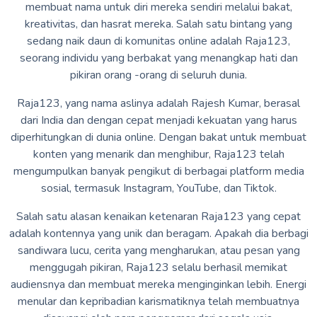
membuat nama untuk diri mereka sendiri melalui bakat,
kreativitas, dan hasrat mereka. Salah satu bintang yang
sedang naik daun di komunitas online adalah Raja123,
seorang individu yang berbakat yang menangkap hati dan
pikiran orang -orang di seluruh dunia.
Raja123, yang nama aslinya adalah Rajesh Kumar, berasal
dari India dan dengan cepat menjadi kekuatan yang harus
diperhitungkan di dunia online. Dengan bakat untuk membuat
konten yang menarik dan menghibur, Raja123 telah
mengumpulkan banyak pengikut di berbagai platform media
sosial, termasuk Instagram, YouTube, dan Tiktok.
Salah satu alasan kenaikan ketenaran Raja123 yang cepat
adalah kontennya yang unik dan beragam. Apakah dia berbagi
sandiwara lucu, cerita yang mengharukan, atau pesan yang
menggugah pikiran, Raja123 selalu berhasil memikat
audiensnya dan membuat mereka menginginkan lebih. Energi
menular dan kepribadian karismatiknya telah membuatnya