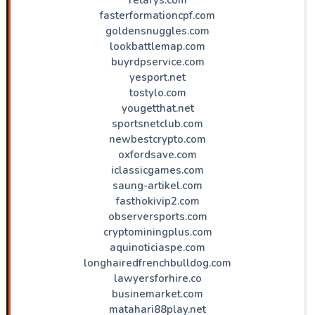
fasterformationcpf.com
goldensnuggles.com
lookbattlemap.com
buyrdpservice.com
yesport.net
tostylo.com
yougetthat.net
sportsnetclub.com
newbestcrypto.com
oxfordsave.com
iclassicgames.com
saung-artikel.com
fasthokivip2.com
observersports.com
cryptominingplus.com
aquinoticiaspe.com
longhairedfrenchbulldog.com
lawyersforhire.co
businemarket.com
matahari88play.net