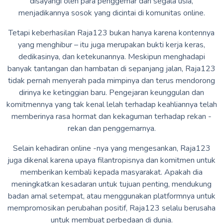
disayangi oleh para penggemar dari segala usia,
menjadikannya sosok yang dicintai di komunitas online.
Tetapi keberhasilan Raja123 bukan hanya karena kontennya
yang menghibur – itu juga merupakan bukti kerja keras,
dedikasinya, dan ketekunannya. Meskipun menghadapi
banyak tantangan dan hambatan di sepanjang jalan, Raja123
tidak pernah menyerah pada mimpinya dan terus mendorong
dirinya ke ketinggian baru. Pengejaran keunggulan dan
komitmennya yang tak kenal lelah terhadap keahliannya telah
memberinya rasa hormat dan kekaguman terhadap rekan -
rekan dan penggemarnya.
Selain kehadiran online -nya yang mengesankan, Raja123
juga dikenal karena upaya filantropisnya dan komitmen untuk
memberikan kembali kepada masyarakat. Apakah dia
meningkatkan kesadaran untuk tujuan penting, mendukung
badan amal setempat, atau menggunakan platformnya untuk
mempromosikan perubahan positif, Raja123 selalu berusaha
untuk membuat perbedaan di dunia.