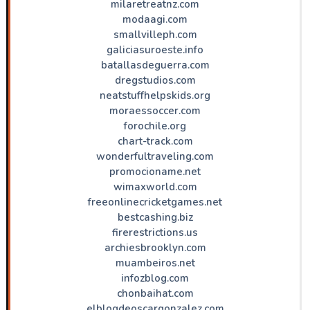
milaretreatnz.com
modaagi.com
smallvilleph.com
galiciasuroeste.info
batallasdeguerra.com
dregstudios.com
neatstuffhelpskids.org
moraessoccer.com
forochile.org
chart-track.com
wonderfultraveling.com
promocioname.net
wimaxworld.com
freeonlinecricketgames.net
bestcashing.biz
firerestrictions.us
archiesbrooklyn.com
muambeiros.net
infozblog.com
chonbaihat.com
elblogdeoscargonzalez.com