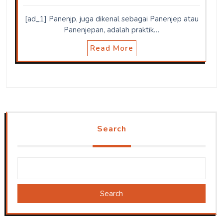
[ad_1] Panenjp, juga dikenal sebagai Panenjep atau
Panenjepan, adalah praktik…
Read More
Search
Search