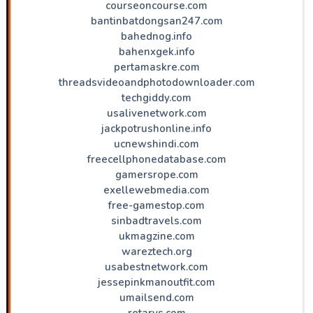
courseoncourse.com
bantinbatdongsan247.com
bahednog.info
bahenxgek.info
pertamaskre.com
threadsvideoandphotodownloader.com
techgiddy.com
usalivenetwork.com
jackpotrushonline.info
ucnewshindi.com
freecellphonedatabase.com
gamersrope.com
exellewebmedia.com
free-gamestop.com
sinbadtravels.com
ukmagzine.com
wareztech.org
usabestnetwork.com
jessepinkmanoutfit.com
umailsend.com
retarys.com