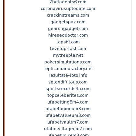
7betagents6.com
coronavirusuptodate.com
crackinstreams.com
gadgetspak.com
gearsngadget.com
hireseodoctor.com
lapsfit.com
levelup-fast.com
mytreepla.net
pokersimulations.com
replicamanufactory.net
rezultate-loto.info
splendifulous.com
sportsrecords4u.com
topceleberites.com
ufabetting8m4.com
ufabetunionum3.com
ufabetvalueum3.com
ufabetvaultm7.com
ufabetvillageum7.com
ufabetvoicem3.com