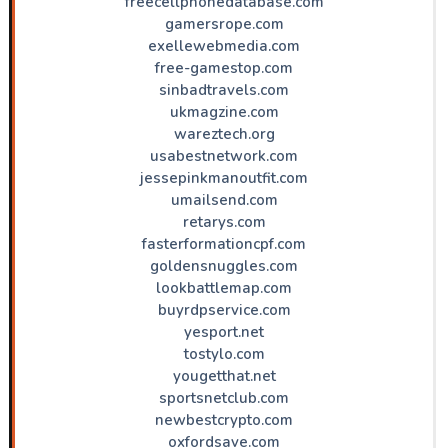
freecellphonedatabase.com
gamersrope.com
exellewebmedia.com
free-gamestop.com
sinbadtravels.com
ukmagzine.com
wareztech.org
usabestnetwork.com
jessepinkmanoutfit.com
umailsend.com
retarys.com
fasterformationcpf.com
goldensnuggles.com
lookbattlemap.com
buyrdpservice.com
yesport.net
tostylo.com
yougetthat.net
sportsnetclub.com
newbestcrypto.com
oxfordsave.com