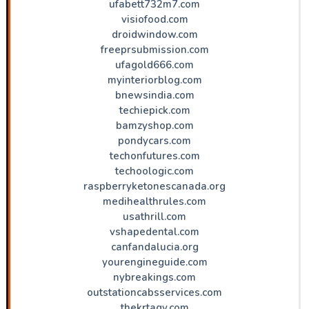
ufabett732m7.com
visiofood.com
droidwindow.com
freeprsubmission.com
ufagold666.com
myinteriorblog.com
bnewsindia.com
techiepick.com
bamzyshop.com
pondycars.com
techonfutures.com
techoologic.com
raspberryketonescanada.org
medihealthrules.com
usathrill.com
vshapedental.com
canfandalucia.org
yourengineguide.com
nybreakings.com
outstationcabsservices.com
thekrtagy.com