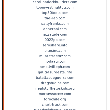
carolinadeckbuilders.com
topinvestingblog.com
top50tools.com
the-rep.com
saltyfranks.com
annerani.com
jazzatude.com
0022pa.com
zeroshare.info
bilesinc.com
milaretreatnz.com
modaagi.com
smallvilleph.com
galiciasuroeste.info
batallasdeguerra.com
dregstudios.com
neatstuffhelpskids.org
moraessoccer.com
forochile.org
chart-track.com
wonderfultraveling.com