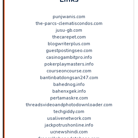
punjwanis.com
the-parcs-clematiscondos.com
jusu-gb.com
thecarepet.com
blogwriterplus.com
guestpostingseo.com
casinogambitpro.info
pokerplaymasters.info
courseoncourse.com
bantinbatdongsan247.com
bahednog.info
bahenxgek.info
pertamaskre.com
threadsvideoandphotodownloader.com
techgiddy.com
usalivenetwork.com
jackpotrushonline.info
ucnewshindi.com