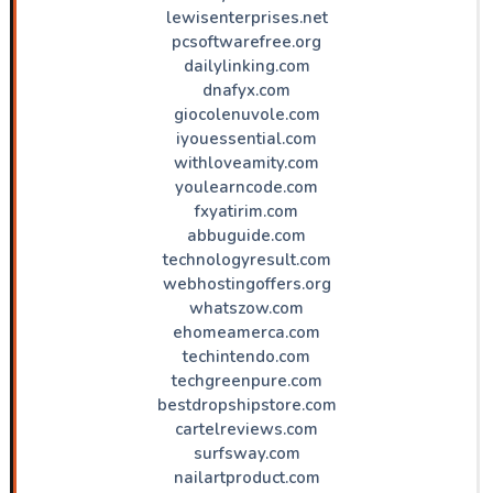
lewisenterprises.net
pcsoftwarefree.org
dailylinking.com
dnafyx.com
giocolenuvole.com
iyouessential.com
withloveamity.com
youlearncode.com
fxyatirim.com
abbuguide.com
technologyresult.com
webhostingoffers.org
whatszow.com
ehomeamerca.com
techintendo.com
techgreenpure.com
bestdropshipstore.com
cartelreviews.com
surfsway.com
nailartproduct.com