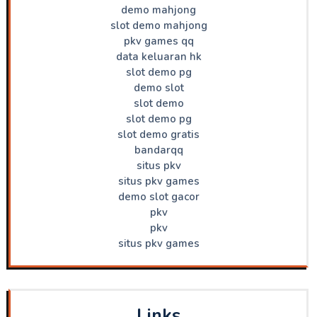
demo mahjong
slot demo mahjong
pkv games qq
data keluaran hk
slot demo pg
demo slot
slot demo
slot demo pg
slot demo gratis
bandarqq
situs pkv
situs pkv games
demo slot gacor
pkv
pkv
situs pkv games
Links