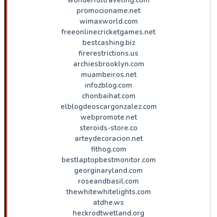
promocioname.net
wimaxworld.com
freeonlinecricketgames.net
bestcashing.biz
firerestrictions.us
archiesbrooklyn.com
muambeiros.net
infozblog.com
chonbaihat.com
elblogdeoscargonzalez.com
webpromote.net
steroids-store.co
arteydecoracion.net
fithog.com
bestlaptopbestmonitor.com
georginaryland.com
roseandbasil.com
thewhitewhitelights.com
atdhe.ws
heckrodtwetland.org