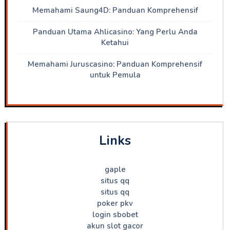
Memahami Saung4D: Panduan Komprehensif
Panduan Utama Ahlicasino: Yang Perlu Anda
Ketahui
Memahami Juruscasino: Panduan Komprehensif
untuk Pemula
Links
gaple
situs qq
situs qq
poker pkv
login sbobet
akun slot gacor