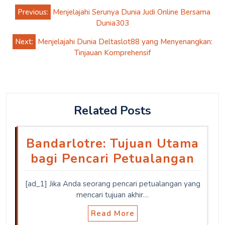
Post
Previous:
Menjelajahi Serunya Dunia Judi Online Bersama
navigation
Dunia303
Next:
Menjelajahi Dunia Deltaslot88 yang Menyenangkan:
Tinjauan Komprehensif
Related Posts
Bandarlotre: Tujuan Utama
bagi Pencari Petualangan
[ad_1] Jika Anda seorang pencari petualangan yang
mencari tujuan akhir…
Read More