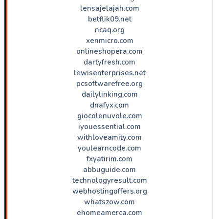
lensajelajah.com
betflik09.net
ncaq.org
xenmicro.com
onlineshopera.com
dartyfresh.com
lewisenterprises.net
pcsoftwarefree.org
dailylinking.com
dnafyx.com
giocolenuvole.com
iyouessential.com
withloveamity.com
youlearncode.com
fxyatirim.com
abbuguide.com
technologyresult.com
webhostingoffers.org
whatszow.com
ehomeamerca.com