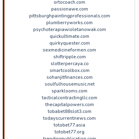
ortocoach.com
passionawe.com
pittsburghpaintingprofessionals.com
plumberryworks.com
psychoterapiawioletanowak.com
quickultimate.com
quirkyquester.com
sexmedicineformen.com
shiftripple.com
slotterpercaya.co
smartcoolbox.com
sohanjitfinances.com
soulfulhousemusic.net
sparklooms.com
tacticalcontractingllc.com
thecapitalpowers.com
tobabet88slot3.com
todayscurrentnews.com
totobet77.asia
totobet77.org
trendingpublication.com