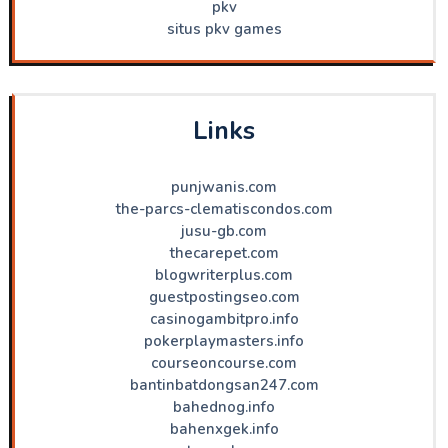
pkv
situs pkv games
Links
punjwanis.com
the-parcs-clematiscondos.com
jusu-gb.com
thecarepet.com
blogwriterplus.com
guestpostingseo.com
casinogambitpro.info
pokerplaymasters.info
courseoncourse.com
bantinbatdongsan247.com
bahednog.info
bahenxgek.info