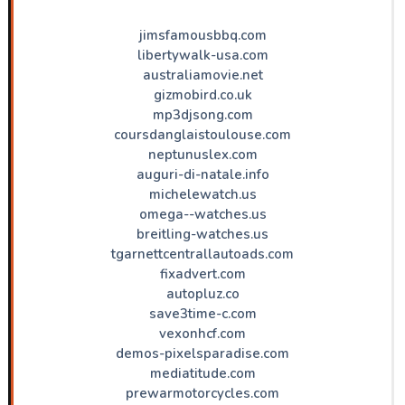
jimsfamousbbq.com
libertywalk-usa.com
australiamovie.net
gizmobird.co.uk
mp3djsong.com
coursdanglaistoulouse.com
neptunuslex.com
auguri-di-natale.info
michelewatch.us
omega--watches.us
breitling-watches.us
tgarnettcentrallautoads.com
fixadvert.com
autopluz.co
save3time-c.com
vexonhcf.com
demos-pixelsparadise.com
mediatitude.com
prewarmotorcycles.com