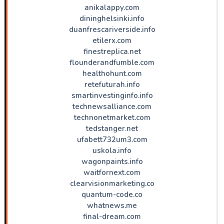
anikalappy.com
dininghelsinki.info
duanfrescariverside.info
etilerx.com
finestreplica.net
flounderandfumble.com
healthohunt.com
retefuturah.info
smartinvestinginfo.info
technewsalliance.com
technonetmarket.com
tedstanger.net
ufabett732um3.com
uskola.info
wagonpaints.info
waitfornext.com
clearvisionmarketing.co
quantum-code.co
whatnews.me
final-dream.com