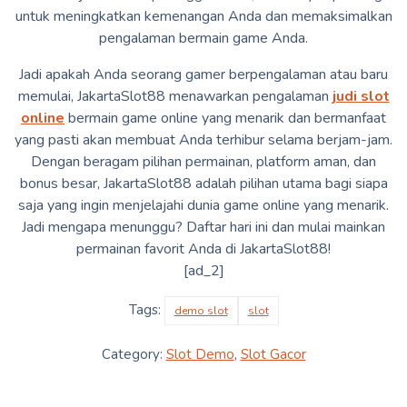
untuk meningkatkan kemenangan Anda dan memaksimalkan
pengalaman bermain game Anda.
Jadi apakah Anda seorang gamer berpengalaman atau baru
memulai, JakartaSlot88 menawarkan pengalaman
judi slot
online
bermain game online yang menarik dan bermanfaat
yang pasti akan membuat Anda terhibur selama berjam-jam.
Dengan beragam pilihan permainan, platform aman, dan
bonus besar, JakartaSlot88 adalah pilihan utama bagi siapa
saja yang ingin menjelajahi dunia game online yang menarik.
Jadi mengapa menunggu? Daftar hari ini dan mulai mainkan
permainan favorit Anda di JakartaSlot88!
[ad_2]
Tags:
demo slot
slot
Category:
Slot Demo
,
Slot Gacor