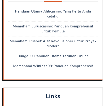
Panduan Utama Ahlicasino: Yang Perlu Anda
Ketahui
Memahami Juruscasino: Panduan Komprehensif
untuk Pemula
Memahami Plisbet: Alat Revolusioner untuk Proyek
Modern
Bunga99: Panduan Utama Taruhan Online
Memahami Winlose99: Panduan Komprehensif
Links