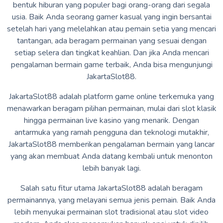
bentuk hiburan yang populer bagi orang-orang dari segala
usia. Baik Anda seorang gamer kasual yang ingin bersantai
setelah hari yang melelahkan atau pemain setia yang mencari
tantangan, ada beragam permainan yang sesuai dengan
setiap selera dan tingkat keahlian. Dan jika Anda mencari
pengalaman bermain game terbaik, Anda bisa mengunjungi
JakartaSlot88.
JakartaSlot88 adalah platform game online terkemuka yang
menawarkan beragam pilihan permainan, mulai dari slot klasik
hingga permainan live kasino yang menarik. Dengan
antarmuka yang ramah pengguna dan teknologi mutakhir,
JakartaSlot88 memberikan pengalaman bermain yang lancar
yang akan membuat Anda datang kembali untuk menonton
lebih banyak lagi.
Salah satu fitur utama JakartaSlot88 adalah beragam
permainannya, yang melayani semua jenis pemain. Baik Anda
lebih menyukai permainan slot tradisional atau slot video