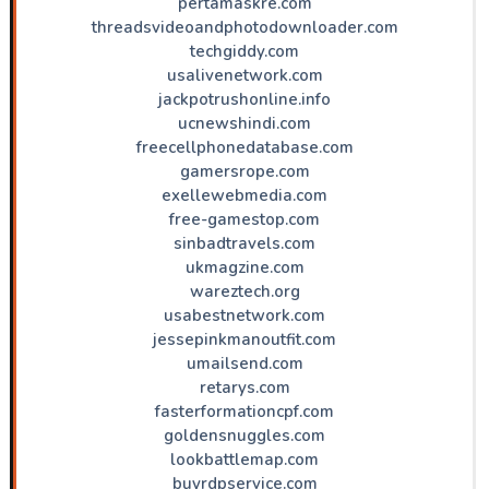
pertamaskre.com
threadsvideoandphotodownloader.com
techgiddy.com
usalivenetwork.com
jackpotrushonline.info
ucnewshindi.com
freecellphonedatabase.com
gamersrope.com
exellewebmedia.com
free-gamestop.com
sinbadtravels.com
ukmagzine.com
wareztech.org
usabestnetwork.com
jessepinkmanoutfit.com
umailsend.com
retarys.com
fasterformationcpf.com
goldensnuggles.com
lookbattlemap.com
buyrdpservice.com