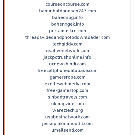
courseoncourse.com
bantinbatdongsan247.com
bahednog.info
bahenxgek.info
pertamaskre.com
threadsvideoandphotodownloader.com
techgiddy.com
usalivenetwork.com
jackpotrushonline.info
ucnewshindi.com
freecellphonedatabase.com
gamersrope.com
exellewebmedia.com
free-gamestop.com
sinbadtravels.com
ukmagzine.com
wareztech.org
usabestnetwork.com
jessepinkmanoutfit.com
umailsend.com