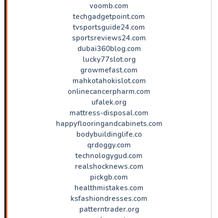
voomb.com
techgadgetpoint.com
tvsportsguide24.com
sportsreviews24.com
dubai360blog.com
lucky77slot.org
growmefast.com
mahkotahokislot.com
onlinecancerpharm.com
ufalek.org
mattress-disposal.com
happyflooringandcabinets.com
bodybuildinglife.co
qrdoggy.com
technologygud.com
realshocknews.com
pickgb.com
healthmistakes.com
ksfashiondresses.com
patterntrader.org