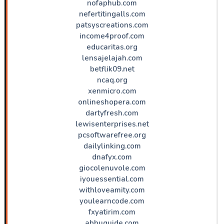
nofaphub.com
nefertitingalls.com
patsyscreations.com
income4proof.com
educaritas.org
lensajelajah.com
betflik09.net
ncaq.org
xenmicro.com
onlineshopera.com
dartyfresh.com
lewisenterprises.net
pcsoftwarefree.org
dailylinking.com
dnafyx.com
giocolenuvole.com
iyouessential.com
withloveamity.com
youlearncode.com
fxyatirim.com
abbuguide.com