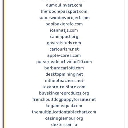
aumoulinvert.com
thefoodiepassport.com
superwindowproject.com
papibakigrafo.com
icanhazjs.com
canimpact.org
goviralstudy.com
cartourism.net
apple-cores.com
pulserasdeactividad10.com
barbaracarlotti.com
desktopmining.net
inthebleachers.net
lexapro-rx-store.com
buyskincareproducts.org
frenchbulldogpuppyforsale.net
kogamasquid.com
themultiplicationtablechart.com
casinoglamour.org
dextercoin.io