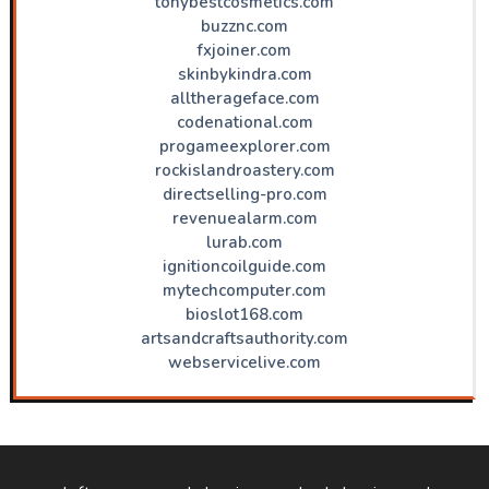
tonybestcosmetics.com
buzznc.com
fxjoiner.com
skinbykindra.com
alltherageface.com
codenational.com
progameexplorer.com
rockislandroastery.com
directselling-pro.com
revenuealarm.com
lurab.com
ignitioncoilguide.com
mytechcomputer.com
bioslot168.com
artsandcraftsauthority.com
webservicelive.com