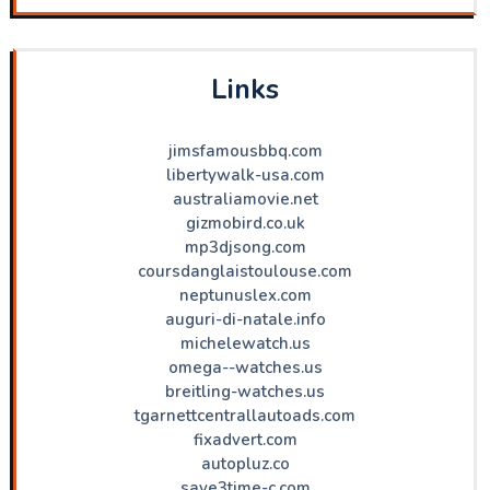
Links
jimsfamousbbq.com
libertywalk-usa.com
australiamovie.net
gizmobird.co.uk
mp3djsong.com
coursdanglaistoulouse.com
neptunuslex.com
auguri-di-natale.info
michelewatch.us
omega--watches.us
breitling-watches.us
tgarnettcentrallautoads.com
fixadvert.com
autopluz.co
save3time-c.com