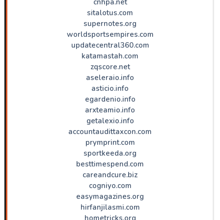
cnhpa.net
sitalotus.com
supernotes.org
worldsportsempires.com
updatecentral360.com
katamastah.com
zqscore.net
aseleraio.info
asticio.info
egardenio.info
arxteamio.info
getalexio.info
accountaudittaxcon.com
prymprint.com
sportkeeda.org
besttimespend.com
careandcure.biz
cogniyo.com
easymagazines.org
hirfanjilasmi.com
hometricks.org