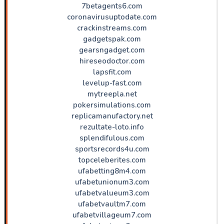
7betagents6.com
coronavirusuptodate.com
crackinstreams.com
gadgetspak.com
gearsngadget.com
hireseodoctor.com
lapsfit.com
levelup-fast.com
mytreepla.net
pokersimulations.com
replicamanufactory.net
rezultate-loto.info
splendifulous.com
sportsrecords4u.com
topceleberites.com
ufabetting8m4.com
ufabetunionum3.com
ufabetvalueum3.com
ufabetvaultm7.com
ufabetvillageum7.com