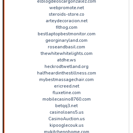
elblogdeoscargonzalez.com
webpromote.net
steroids-store.co
arteydecoracion.net
fithog.com
bestlaptopbestmonitor.com
georginaryland.com
roseandbasil.com
thewhitewhitelights.com
atdhe.ws
heckrodtwetland.org
halfheardinthestillness.com
mybestmassagechair.com
ericreed.net
fluxetine.com
mobilecasino8760.com
betqq3.net
casinoloans5.us
CasinoAuction.us
kipooglecouk.us
mykitchennhome.com