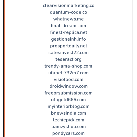
clearvisionmarketing.co
quantum-code.co
whatnews.me
final-dream.com
finest-replica.net
gestioneinh.info
prosportdaily.net
salesinvest22.com
teseract.org
trendy-ama-shop.com
ufabett732m7.com
visiofood.com
droidwindow.com
freeprsubmission.com
ufagold666.com
myinteriorblog.com
bnewsindia.com
techiepick.com
bamzyshop.com
pondycars.com