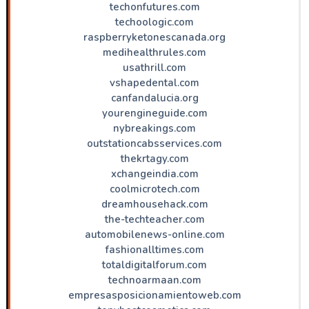
techonfutures.com
techoologic.com
raspberryketonescanada.org
medihealthrules.com
usathrill.com
vshapedental.com
canfandalucia.org
yourengineguide.com
nybreakings.com
outstationcabsservices.com
thekrtagy.com
xchangeindia.com
coolmicrotech.com
dreamhousehack.com
the-techteacher.com
automobilenews-online.com
fashionalltimes.com
totaldigitalforum.com
technoarmaan.com
empresasposicionamientoweb.com