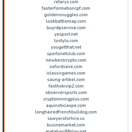
retarys.com
fasterformationcpf.com
goldensnuggles.com
lookbattlemap.com
buyrdpservice.com
yesport.net
tostylo.com
yougetthat.net
sportsnetclub.com
newbestcrypto.com
oxfordsave.com
iclassicgames.com
saung-artikel.com
fasthokivip2.com
observersports.com
cryptominingplus.com
aquinoticiaspe.com
longhairedfrenchbulldog.com
lawyersforhire.co
businemarket.com
matahari88play.net