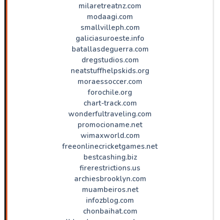
milaretreatnz.com
modaagi.com
smallvilleph.com
galiciasuroeste.info
batallasdeguerra.com
dregstudios.com
neatstuffhelpskids.org
moraessoccer.com
forochile.org
chart-track.com
wonderfultraveling.com
promocioname.net
wimaxworld.com
freeonlinecricketgames.net
bestcashing.biz
firerestrictions.us
archiesbrooklyn.com
muambeiros.net
infozblog.com
chonbaihat.com