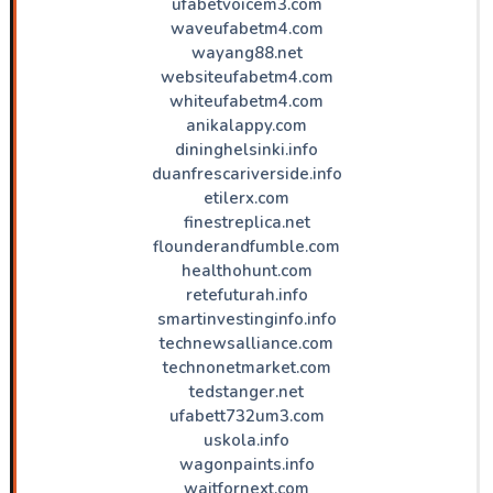
ufabetvoicem3.com
waveufabetm4.com
wayang88.net
websiteufabetm4.com
whiteufabetm4.com
anikalappy.com
dininghelsinki.info
duanfrescariverside.info
etilerx.com
finestreplica.net
flounderandfumble.com
healthohunt.com
retefuturah.info
smartinvestinginfo.info
technewsalliance.com
technonetmarket.com
tedstanger.net
ufabett732um3.com
uskola.info
wagonpaints.info
waitfornext.com