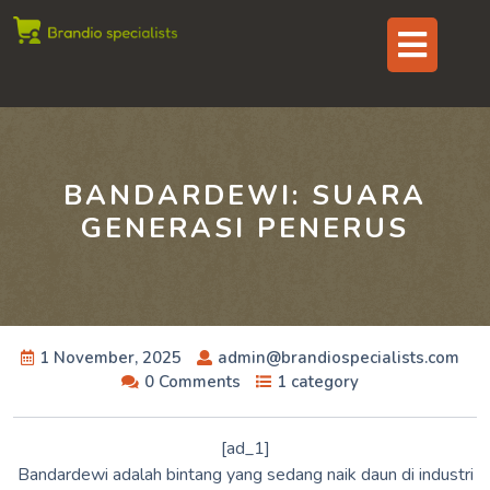
Skip
Op
to
content
But
BANDARDEWI: SUARA
GENERASI PENERUS
1 November, 2025
admin@brandiospecialists.com
0 Comments
1 category
[ad_1]
Bandardewi adalah bintang yang sedang naik daun di industri