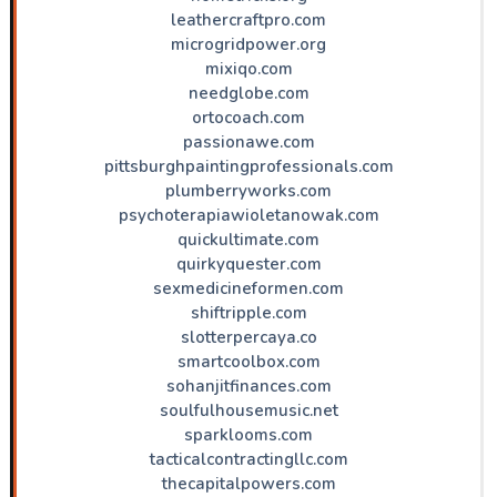
leathercraftpro.com
microgridpower.org
mixiqo.com
needglobe.com
ortocoach.com
passionawe.com
pittsburghpaintingprofessionals.com
plumberryworks.com
psychoterapiawioletanowak.com
quickultimate.com
quirkyquester.com
sexmedicineformen.com
shiftripple.com
slotterpercaya.co
smartcoolbox.com
sohanjitfinances.com
soulfulhousemusic.net
sparklooms.com
tacticalcontractingllc.com
thecapitalpowers.com