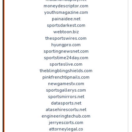
moneydescriptor.com
youthsmagazine.com
painaidee.net
sportsdarkest.com
webtoon.biz
thesportswires.com
hyungpro.com
sportingnewsnet.com
sportstime24day.com
sporteslive.com
theblingblingshields.com
pinkfrenchtipnails.com
newgamestv.com
sportsgallerys.com
sportsmirrors.net
datasports.net
atasehirescortu.net
engineeringtechub.com
jerryescorts.com
attorneylegal.co