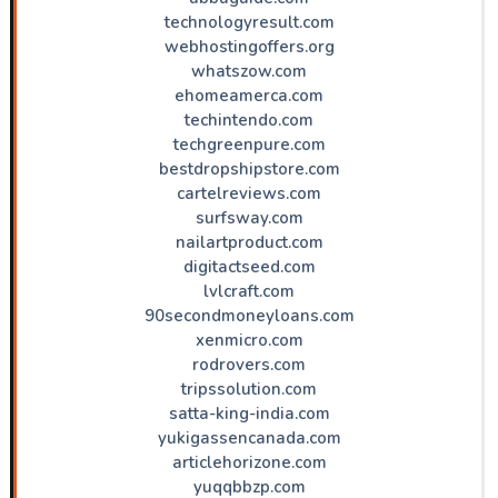
technologyresult.com
webhostingoffers.org
whatszow.com
ehomeamerca.com
techintendo.com
techgreenpure.com
bestdropshipstore.com
cartelreviews.com
surfsway.com
nailartproduct.com
digitactseed.com
lvlcraft.com
90secondmoneyloans.com
xenmicro.com
rodrovers.com
tripssolution.com
satta-king-india.com
yukigassencanada.com
articlehorizone.com
yuqqbbzp.com