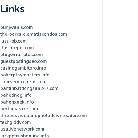
Links
punjwanis.com
the-parcs-clematiscondos.com
jusu-gb.com
thecarepet.com
blogwriterplus.com
guestpostingseo.com
casinogambitpro.info
pokerplaymasters.info
courseoncourse.com
bantinbatdongsan247.com
bahednog.info
bahenxgek.info
pertamaskre.com
threadsvideoandphotodownloader.com
techgiddy.com
usalivenetwork.com
jackpotrushonline.info