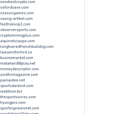
newbestcrypto.com
oxfordsave.com
iclassicgames.com
saung-artikel.com
fasthokivip2.com
observersports.com
cryptominingplus.com
aquinoticiaspe.com
longhairedfrenchbulldog.com
lawyersforhire.co
businemarket.com
matahari88play.net
moneydescriptor.com
youthsmagazine.com
painaidee.net
sportsdarkest.com
webtoon.biz
thesportswires.com
hyungpro.com
sportingnewsnet.com
sportstime24day.com