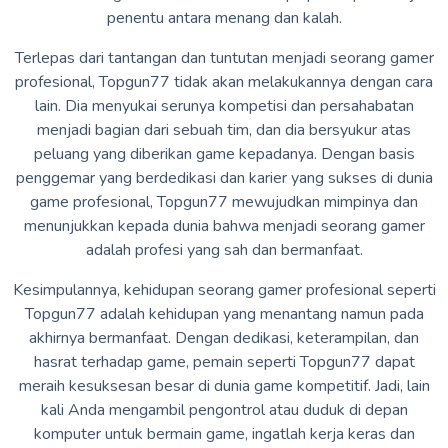
penentu antara menang dan kalah.
Terlepas dari tantangan dan tuntutan menjadi seorang gamer
profesional, Topgun77 tidak akan melakukannya dengan cara
lain. Dia menyukai serunya kompetisi dan persahabatan
menjadi bagian dari sebuah tim, dan dia bersyukur atas
peluang yang diberikan game kepadanya. Dengan basis
penggemar yang berdedikasi dan karier yang sukses di dunia
game profesional, Topgun77 mewujudkan mimpinya dan
menunjukkan kepada dunia bahwa menjadi seorang gamer
adalah profesi yang sah dan bermanfaat.
Kesimpulannya, kehidupan seorang gamer profesional seperti
Topgun77 adalah kehidupan yang menantang namun pada
akhirnya bermanfaat. Dengan dedikasi, keterampilan, dan
hasrat terhadap game, pemain seperti Topgun77 dapat
meraih kesuksesan besar di dunia game kompetitif. Jadi, lain
kali Anda mengambil pengontrol atau duduk di depan
komputer untuk bermain game, ingatlah kerja keras dan