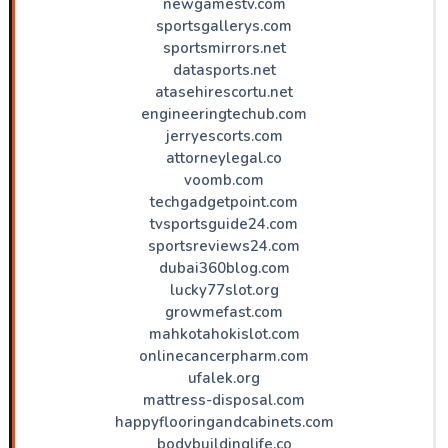
newgamestv.com
sportsgallerys.com
sportsmirrors.net
datasports.net
atasehirescortu.net
engineeringtechub.com
jerryescorts.com
attorneylegal.co
voomb.com
techgadgetpoint.com
tvsportsguide24.com
sportsreviews24.com
dubai360blog.com
lucky77slot.org
growmefast.com
mahkotahokislot.com
onlinecancerpharm.com
ufalek.org
mattress-disposal.com
happyflooringandcabinets.com
bodybuildinglife.co