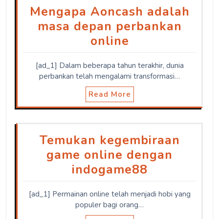
Mengapa Aoncash adalah
masa depan perbankan
online
[ad_1] Dalam beberapa tahun terakhir, dunia
perbankan telah mengalami transformasi…
Read More
Temukan kegembiraan
game online dengan
indogame88
[ad_1] Permainan online telah menjadi hobi yang
populer bagi orang…