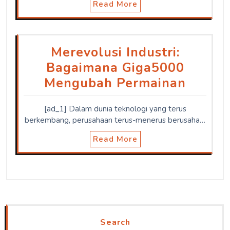
Read More
Merevolusi Industri:
Bagaimana Giga5000
Mengubah Permainan
[ad_1] Dalam dunia teknologi yang terus
berkembang, perusahaan terus-menerus berusaha…
Read More
Search