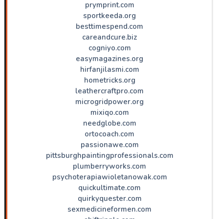
prymprint.com
sportkeeda.org
besttimespend.com
careandcure.biz
cogniyo.com
easymagazines.org
hirfanjilasmi.com
hometricks.org
leathercraftpro.com
microgridpower.org
mixiqo.com
needglobe.com
ortocoach.com
passionawe.com
pittsburghpaintingprofessionals.com
plumberryworks.com
psychoterapiawioletanowak.com
quickultimate.com
quirkyquester.com
sexmedicineformen.com