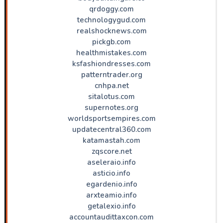
qrdoggy.com
technologygud.com
realshocknews.com
pickgb.com
healthmistakes.com
ksfashiondresses.com
patterntrader.org
cnhpa.net
sitalotus.com
supernotes.org
worldsportsempires.com
updatecentral360.com
katamastah.com
zqscore.net
aseleraio.info
asticio.info
egardenio.info
arxteamio.info
getalexio.info
accountaudittaxcon.com