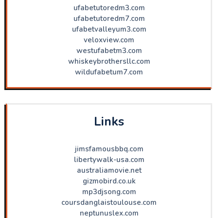
ufabetutoredm3.com
ufabetutoredm7.com
ufabetvalleyum3.com
veloxview.com
westufabetm3.com
whiskeybrothersllc.com
wildufabetum7.com
Links
jimsfamousbbq.com
libertywalk-usa.com
australiamovie.net
gizmobird.co.uk
mp3djsong.com
coursdanglaistoulouse.com
neptunuslex.com