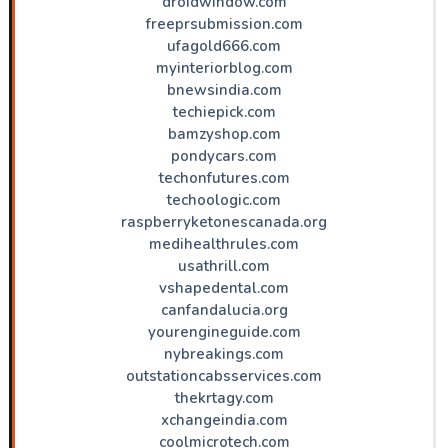
droidwindow.com
freeprsubmission.com
ufagold666.com
myinteriorblog.com
bnewsindia.com
techiepick.com
bamzyshop.com
pondycars.com
techonfutures.com
techoologic.com
raspberryketonescanada.org
medihealthrules.com
usathrill.com
vshapedental.com
canfandalucia.org
yourengineguide.com
nybreakings.com
outstationcabsservices.com
thekrtagy.com
xchangeindia.com
coolmicrotech.com