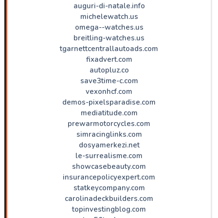
auguri-di-natale.info
michelewatch.us
omega--watches.us
breitling-watches.us
tgarnettcentrallautoads.com
fixadvert.com
autopluz.co
save3time-c.com
vexonhcf.com
demos-pixelsparadise.com
mediatitude.com
prewarmotorcycles.com
simracinglinks.com
dosyamerkezi.net
le-surrealisme.com
showcasebeauty.com
insurancepolicyexpert.com
statkeycompany.com
carolinadeckbuilders.com
topinvestingblog.com