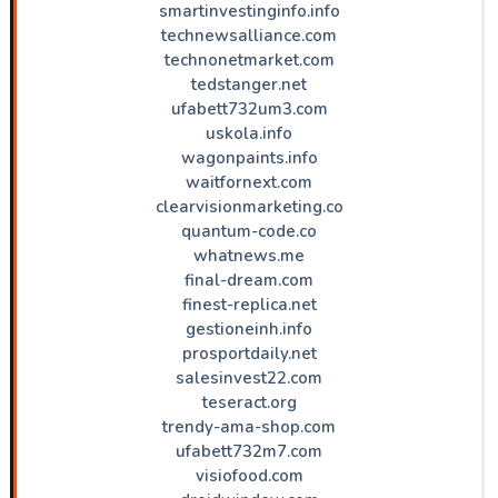
smartinvestinginfo.info
technewsalliance.com
technonetmarket.com
tedstanger.net
ufabett732um3.com
uskola.info
wagonpaints.info
waitfornext.com
clearvisionmarketing.co
quantum-code.co
whatnews.me
final-dream.com
finest-replica.net
gestioneinh.info
prosportdaily.net
salesinvest22.com
teseract.org
trendy-ama-shop.com
ufabett732m7.com
visiofood.com