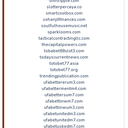
shiftripple.com
slotterpercaya.co
smartcoolbox.com
sohanjitfinances.com
soulfulhousemusic.net
sparklooms.com
tacticalcontractingllc.com
thecapitalpowers.com
tobabet88slot3.com
todayscurrentnews.com
totobet77.asia
totobet77.org
trendingpublication.com
ufabettererum3.com
ufabettermentm4.com
ufabettersum7.com
ufabettinwm7.com
ufabettinwum3.com
ufabetunitedm3.com
ufabetunitedm7.com
ufabetuskedm7.com