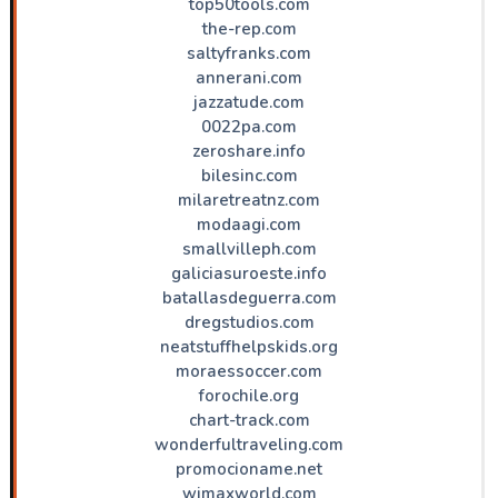
top50tools.com
the-rep.com
saltyfranks.com
annerani.com
jazzatude.com
0022pa.com
zeroshare.info
bilesinc.com
milaretreatnz.com
modaagi.com
smallvilleph.com
galiciasuroeste.info
batallasdeguerra.com
dregstudios.com
neatstuffhelpskids.org
moraessoccer.com
forochile.org
chart-track.com
wonderfultraveling.com
promocioname.net
wimaxworld.com