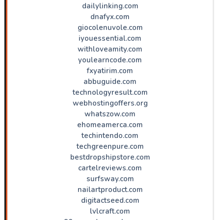
dailylinking.com
dnafyx.com
giocolenuvole.com
iyouessential.com
withloveamity.com
youlearncode.com
fxyatirim.com
abbuguide.com
technologyresult.com
webhostingoffers.org
whatszow.com
ehomeamerca.com
techintendo.com
techgreenpure.com
bestdropshipstore.com
cartelreviews.com
surfsway.com
nailartproduct.com
digitactseed.com
lvlcraft.com