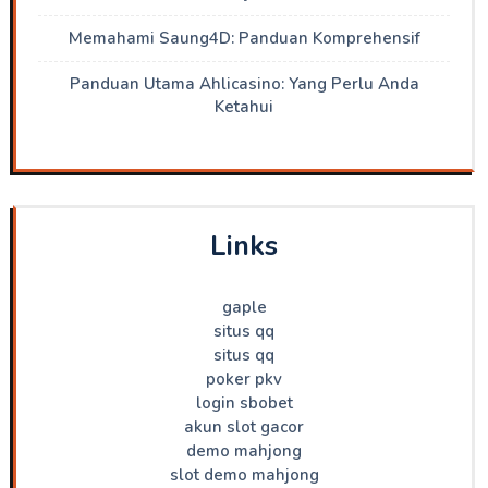
Memahami Saung4D: Panduan Komprehensif
Panduan Utama Ahlicasino: Yang Perlu Anda
Ketahui
Links
gaple
situs qq
situs qq
poker pkv
login sbobet
akun slot gacor
demo mahjong
slot demo mahjong