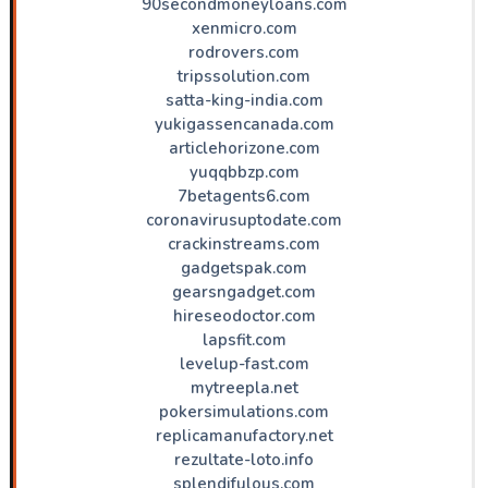
90secondmoneyloans.com
xenmicro.com
rodrovers.com
tripssolution.com
satta-king-india.com
yukigassencanada.com
articlehorizone.com
yuqqbbzp.com
7betagents6.com
coronavirusuptodate.com
crackinstreams.com
gadgetspak.com
gearsngadget.com
hireseodoctor.com
lapsfit.com
levelup-fast.com
mytreepla.net
pokersimulations.com
replicamanufactory.net
rezultate-loto.info
splendifulous.com