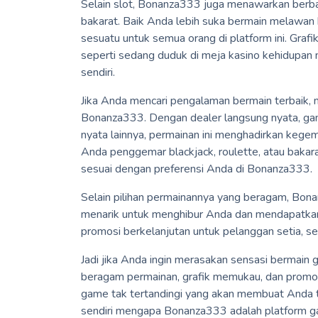
Selain slot, Bonanza333 juga menawarkan berbaga
bakarat. Baik Anda lebih suka bermain melawan
sesuatu untuk semua orang di platform ini. Gra
seperti sedang duduk di meja kasino kehidupan
sendiri.
Jika Anda mencari pengalaman bermain terbaik,
Bonanza333. Dengan dealer langsung nyata, gam
nyata lainnya, permainan ini menghadirkan kegemb
Anda penggemar blackjack, roulette, atau baka
sesuai dengan preferensi Anda di Bonanza333.
Selain pilihan permainannya yang beragam, Bo
menarik untuk menghibur Anda dan mendapatkan
promosi berkelanjutan untuk pelanggan setia, sela
Jadi jika Anda ingin merasakan sensasi bermai
beragam permainan, grafik memukau, dan promos
game tak tertandingi yang akan membuat Anda ter
sendiri mengapa Bonanza333 adalah platform g