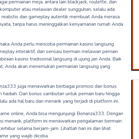
i permainan meja, antara lain blackjack, roulette, dan
 komputer atau melawan dealer sungguhan, selalu ada
fik realistis dan gameplay autentik membuat Anda merasa
 nyata, tanpa harus meninggalkan kenyamanan rumah Anda
 maka Anda perlu mencoba permainan kasino langsung
eplay interaktif, dan sensasi bermain melawan pemain
iraan kasino tradisional langsung di ujung jari Anda. Baik
rat, Anda akan menemukan permainan langsung yang
nanza333 juga menawarkan berbagai promosi dan bonus
 hadiah. Dari bonus sambutan untuk pemain baru hingga
lu ada hal baru dan menarik yang terjadi di platform ini.
n game online, Anda bisa mengunjungi Bonanza333. Dengan
i menarik, platform ini menawarkan pengalaman bermain
hibur selama berjam-jam. Lihatlah hari ini dan lihat
ame yang wajib dicoba.