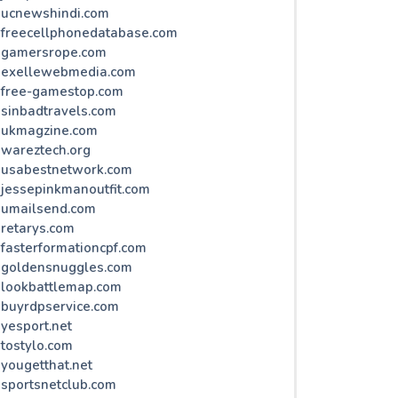
ucnewshindi.com
freecellphonedatabase.com
gamersrope.com
exellewebmedia.com
free-gamestop.com
sinbadtravels.com
ukmagzine.com
wareztech.org
usabestnetwork.com
jessepinkmanoutfit.com
umailsend.com
retarys.com
fasterformationcpf.com
goldensnuggles.com
lookbattlemap.com
buyrdpservice.com
yesport.net
tostylo.com
yougetthat.net
sportsnetclub.com