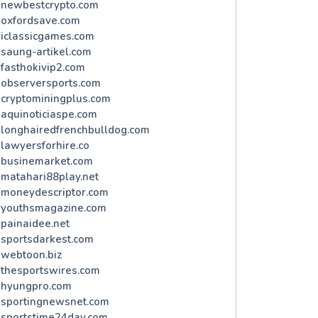
newbestcrypto.com
oxfordsave.com
iclassicgames.com
saung-artikel.com
fasthokivip2.com
observersports.com
cryptominingplus.com
aquinoticiaspe.com
longhairedfrenchbulldog.com
lawyersforhire.co
businemarket.com
matahari88play.net
moneydescriptor.com
youthsmagazine.com
painaidee.net
sportsdarkest.com
webtoon.biz
thesportswires.com
hyungpro.com
sportingnewsnet.com
sportstime24day.com