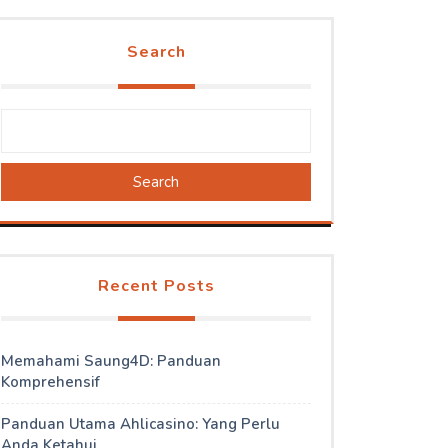
Search
Search
Recent Posts
Memahami Saung4D: Panduan
Komprehensif
Panduan Utama Ahlicasino: Yang Perlu
Anda Ketahui