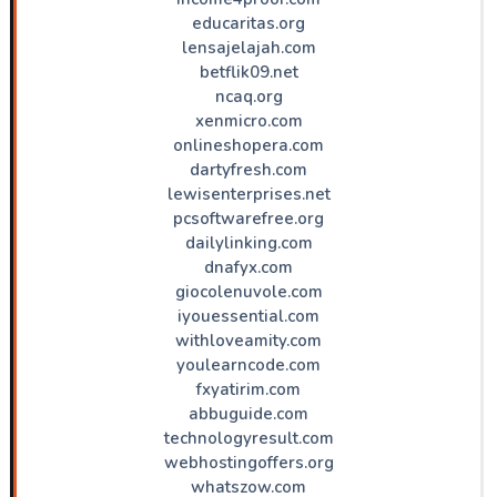
educaritas.org
lensajelajah.com
betflik09.net
ncaq.org
xenmicro.com
onlineshopera.com
dartyfresh.com
lewisenterprises.net
pcsoftwarefree.org
dailylinking.com
dnafyx.com
giocolenuvole.com
iyouessential.com
withloveamity.com
youlearncode.com
fxyatirim.com
abbuguide.com
technologyresult.com
webhostingoffers.org
whatszow.com