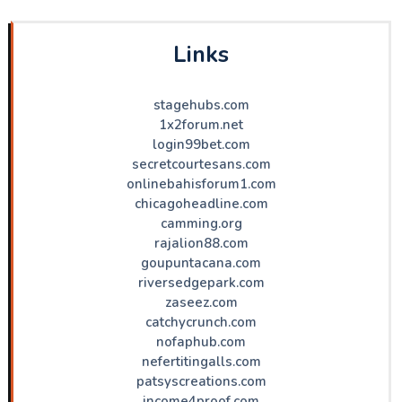
Links
stagehubs.com
1x2forum.net
login99bet.com
secretcourtesans.com
onlinebahisforum1.com
chicagoheadline.com
camming.org
rajalion88.com
goupuntacana.com
riversedgepark.com
zaseez.com
catchycrunch.com
nofaphub.com
nefertitingalls.com
patsyscreations.com
income4proof.com