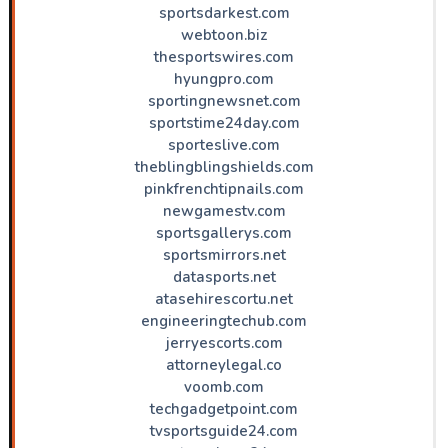
sportsdarkest.com
webtoon.biz
thesportswires.com
hyungpro.com
sportingnewsnet.com
sportstime24day.com
sporteslive.com
theblingblingshields.com
pinkfrenchtipnails.com
newgamestv.com
sportsgallerys.com
sportsmirrors.net
datasports.net
atasehirescortu.net
engineeringtechub.com
jerryescorts.com
attorneylegal.co
voomb.com
techgadgetpoint.com
tvsportsguide24.com