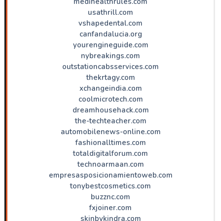
medihealthrules.com
usathrill.com
vshapedental.com
canfandalucia.org
yourengineguide.com
nybreakings.com
outstationcabsservices.com
thekrtagy.com
xchangeindia.com
coolmicrotech.com
dreamhousehack.com
the-techteacher.com
automobilenews-online.com
fashionalltimes.com
totaldigitalforum.com
technoarmaan.com
empresasposicionamientoweb.com
tonybestcosmetics.com
buzznc.com
fxjoiner.com
skinbykindra.com