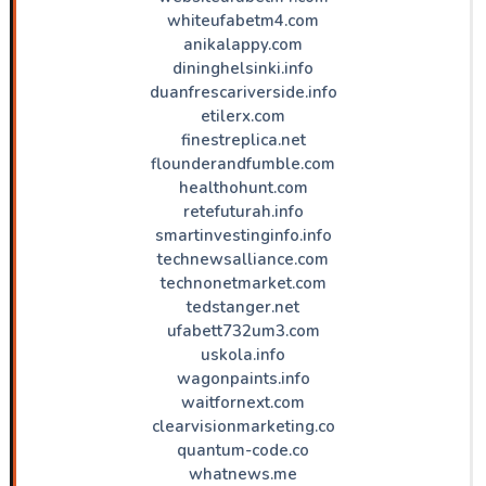
whiteufabetm4.com
anikalappy.com
dininghelsinki.info
duanfrescariverside.info
etilerx.com
finestreplica.net
flounderandfumble.com
healthohunt.com
retefuturah.info
smartinvestinginfo.info
technewsalliance.com
technonetmarket.com
tedstanger.net
ufabett732um3.com
uskola.info
wagonpaints.info
waitfornext.com
clearvisionmarketing.co
quantum-code.co
whatnews.me