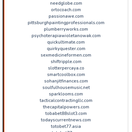
needglobe.com
ortocoach.com
passionawe.com
pittsburghpaintingprofessionals.com
plumberryworks.com
psychoterapiawioletanowak.com
quickultimate.com
quirkyquester.com
sexmedicineformen.com
shiftripple.com
slotterpercaya.co
smartcoolbox.com
sohanjitfinances.com
soulfulhousemusic.net
sparklooms.com
tacticalcontractingllc.com
thecapitalpowers.com
tobabet88slot3.com
todayscurrentnews.com
totobet77.asia