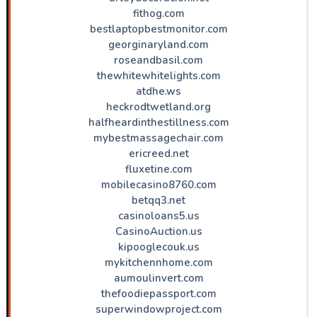
fithog.com
bestlaptopbestmonitor.com
georginaryland.com
roseandbasil.com
thewhitewhitelights.com
atdhe.ws
heckrodtwetland.org
halfheardinthestillness.com
mybestmassagechair.com
ericreed.net
fluxetine.com
mobilecasino8760.com
betqq3.net
casinoloans5.us
CasinoAuction.us
kipooglecouk.us
mykitchennhome.com
aumoulinvert.com
thefoodiepassport.com
superwindowproject.com