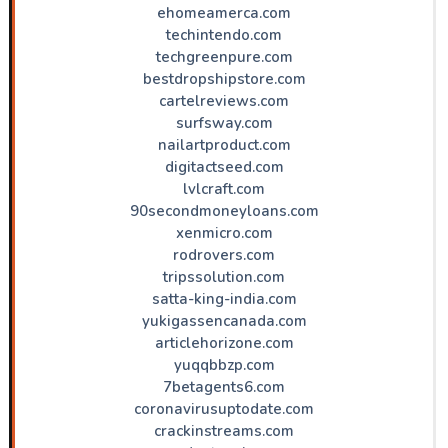
ehomeamerca.com
techintendo.com
techgreenpure.com
bestdropshipstore.com
cartelreviews.com
surfsway.com
nailartproduct.com
digitactseed.com
lvlcraft.com
90secondmoneyloans.com
xenmicro.com
rodrovers.com
tripssolution.com
satta-king-india.com
yukigassencanada.com
articlehorizone.com
yuqqbbzp.com
7betagents6.com
coronavirusuptodate.com
crackinstreams.com