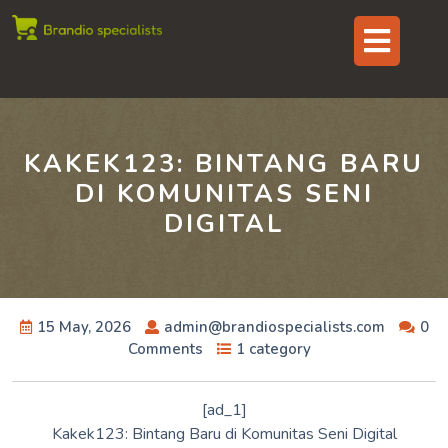
Skip
Op
to
content
But
KAKEK123: BINTANG BARU
DI KOMUNITAS SENI
DIGITAL
15 May, 2026
admin@brandiospecialists.com
0
Comments
1 category
[ad_1]
Kakek123: Bintang Baru di Komunitas Seni Digital