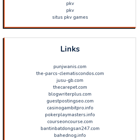
pkv
pkv
situs pkv games
Links
punjwanis.com
the-parcs-clematiscondos.com
jusu-gb.com
thecarepet.com
blogwriterplus.com
guestpostingseo.com
casinogambitpro.info
pokerplaymasters.info
courseoncourse.com
bantinbatdongsan247.com
bahednog.info