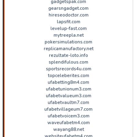
gadgetspak.com
gearsngadget.com
hireseodoctor.com
lapsfit.com
levelup-fast.com
mytreepla.net
pokersimulations.com
replicamanufactory.net
rezultate-loto.info
splendifulous.com
sportsrecords4u.com
topceleberites.com
ufabetting8m4.com
ufabetunionum3.com
ufabetvalueum3.com
ufabetvaultm7.com
ufabetvillageum7.com
ufabetvoicem3.com
waveufabetm4.com
wayang88.net
websiteufabetm4.com