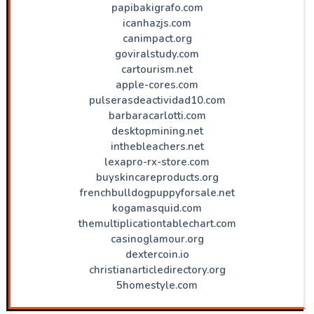
papibakigrafo.com
icanhazjs.com
canimpact.org
goviralstudy.com
cartourism.net
apple-cores.com
pulserasdeactividad10.com
barbaracarlotti.com
desktopmining.net
inthebleachers.net
lexapro-rx-store.com
buyskincareproducts.org
frenchbulldogpuppyforsale.net
kogamasquid.com
themultiplicationtablechart.com
casinoglamour.org
dextercoin.io
christianarticledirectory.org
5homestyle.com