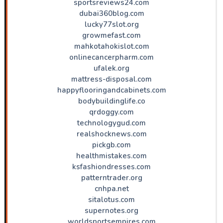
sportsreviews24.com
dubai360blog.com
lucky77slot.org
growmefast.com
mahkotahokislot.com
onlinecancerpharm.com
ufalek.org
mattress-disposal.com
happyflooringandcabinets.com
bodybuildinglife.co
qrdoggy.com
technologygud.com
realshocknews.com
pickgb.com
healthmistakes.com
ksfashiondresses.com
patterntrader.org
cnhpa.net
sitalotus.com
supernotes.org
worldsportsempires.com