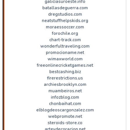
galiciasuroeste.info
batallasdeguerra.com
dregstudios.com
neatstuffhelpskids.org
moraessoccer.com
forochile.org
chart-track.com
wonderfultraveling.com
promocioname.net
wimaxworld.com
freeonlinecricketgames.net
bestcashing.biz
firerestrictions.us
archiesbrooklyn.com
muambeiros.net
infozblog.com
chonbaihat.com
elblogdeoscargonzalez.com
webpromote.net
steroids-store.co
arteydecoracion.net