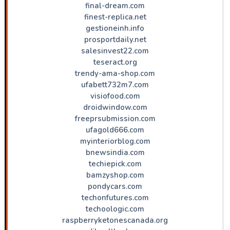
final-dream.com
finest-replica.net
gestioneinh.info
prosportdaily.net
salesinvest22.com
teseract.org
trendy-ama-shop.com
ufabett732m7.com
visiofood.com
droidwindow.com
freeprsubmission.com
ufagold666.com
myinteriorblog.com
bnewsindia.com
techiepick.com
bamzyshop.com
pondycars.com
techonfutures.com
techoologic.com
raspberryketonescanada.org