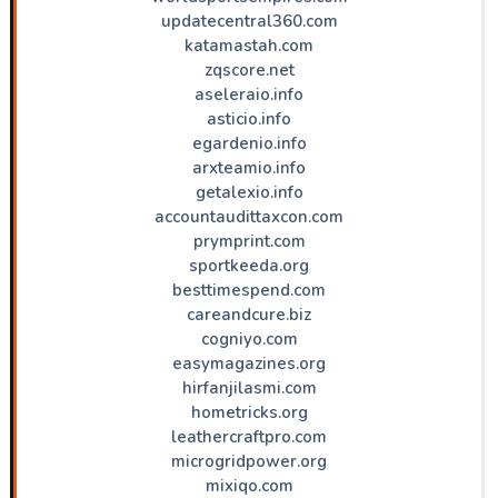
updatecentral360.com
katamastah.com
zqscore.net
aseleraio.info
asticio.info
egardenio.info
arxteamio.info
getalexio.info
accountaudittaxcon.com
prymprint.com
sportkeeda.org
besttimespend.com
careandcure.biz
cogniyo.com
easymagazines.org
hirfanjilasmi.com
hometricks.org
leathercraftpro.com
microgridpower.org
mixiqo.com