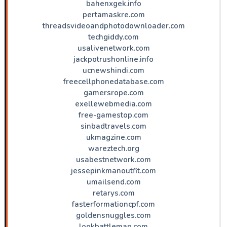
bahenxgek.info
pertamaskre.com
threadsvideoandphotodownloader.com
techgiddy.com
usalivenetwork.com
jackpotrushonline.info
ucnewshindi.com
freecellphonedatabase.com
gamersrope.com
exellewebmedia.com
free-gamestop.com
sinbadtravels.com
ukmagzine.com
wareztech.org
usabestnetwork.com
jessepinkmanoutfit.com
umailsend.com
retarys.com
fasterformationcpf.com
goldensnuggles.com
lookbattlemap.com