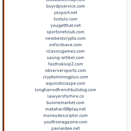
buyrdpservice.com
yesport.net
tostylo.com
yougetthat.net
sportsnetclub.com
newbestcrypto.com
oxfordsave.com
iclassicgames.com
saung-artikel.com
fasthokivip2.com
observersports.com
cryptominingplus.com
aquinoticiaspe.com
longhairedfrenchbulldog.com
lawyersforhire.co
businemarket.com
matahari88play.net
moneydescriptor.com
youthsmagazine.com
painaidee.net