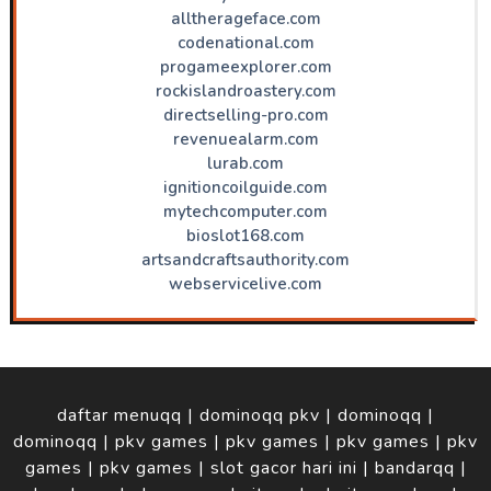
alltherageface.com
codenational.com
progameexplorer.com
rockislandroastery.com
directselling-pro.com
revenuealarm.com
lurab.com
ignitioncoilguide.com
mytechcomputer.com
bioslot168.com
artsandcraftsauthority.com
webservicelive.com
daftar menuqq
|
dominoqq pkv
|
dominoqq
|
dominoqq
|
pkv games
|
pkv games
|
pkv games
|
pkv
games
|
pkv games
|
slot gacor hari ini
|
bandarqq
|