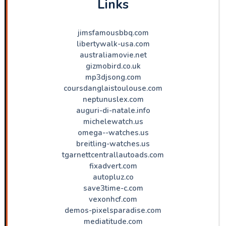
Links
jimsfamousbbq.com
libertywalk-usa.com
australiamovie.net
gizmobird.co.uk
mp3djsong.com
coursdanglaistoulouse.com
neptunuslex.com
auguri-di-natale.info
michelewatch.us
omega--watches.us
breitling-watches.us
tgarnettcentrallautoads.com
fixadvert.com
autopluz.co
save3time-c.com
vexonhcf.com
demos-pixelsparadise.com
mediatitude.com