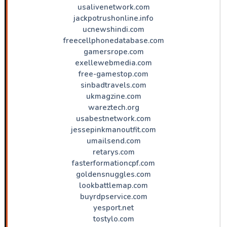
usalivenetwork.com
jackpotrushonline.info
ucnewshindi.com
freecellphonedatabase.com
gamersrope.com
exellewebmedia.com
free-gamestop.com
sinbadtravels.com
ukmagzine.com
wareztech.org
usabestnetwork.com
jessepinkmanoutfit.com
umailsend.com
retarys.com
fasterformationcpf.com
goldensnuggles.com
lookbattlemap.com
buyrdpservice.com
yesport.net
tostylo.com