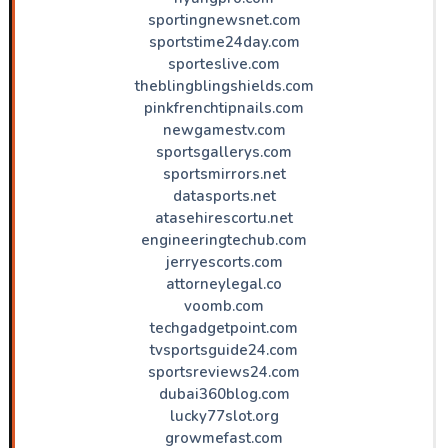
sportingnewsnet.com
sportstime24day.com
sporteslive.com
theblingblingshields.com
pinkfrenchtipnails.com
newgamestv.com
sportsgallerys.com
sportsmirrors.net
datasports.net
atasehirescortu.net
engineeringtechub.com
jerryescorts.com
attorneylegal.co
voomb.com
techgadgetpoint.com
tvsportsguide24.com
sportsreviews24.com
dubai360blog.com
lucky77slot.org
growmefast.com