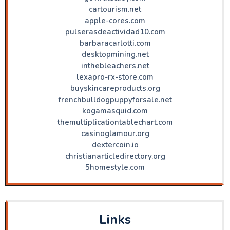
cartourism.net
apple-cores.com
pulserasdeactividad10.com
barbaracarlotti.com
desktopmining.net
inthebleachers.net
lexapro-rx-store.com
buyskincareproducts.org
frenchbulldogpuppyforsale.net
kogamasquid.com
themultiplicationtablechart.com
casinoglamour.org
dextercoin.io
christianarticledirectory.org
5homestyle.com
Links