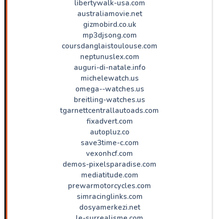
libertywalk-usa.com
australiamovie.net
gizmobird.co.uk
mp3djsong.com
coursdanglaistoulouse.com
neptunuslex.com
auguri-di-natale.info
michelewatch.us
omega--watches.us
breitling-watches.us
tgarnettcentrallautoads.com
fixadvert.com
autopluz.co
save3time-c.com
vexonhcf.com
demos-pixelsparadise.com
mediatitude.com
prewarmotorcycles.com
simracinglinks.com
dosyamerkezi.net
le-surrealisme.com