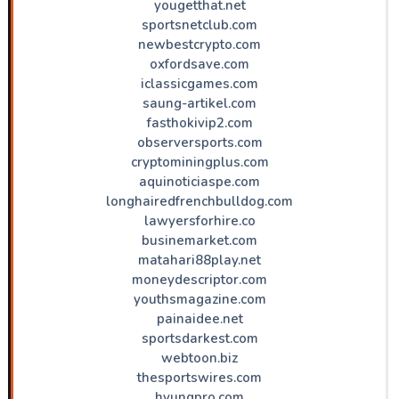
yougetthat.net
sportsnetclub.com
newbestcrypto.com
oxfordsave.com
iclassicgames.com
saung-artikel.com
fasthokivip2.com
observersports.com
cryptominingplus.com
aquinoticiaspe.com
longhairedfrenchbulldog.com
lawyersforhire.co
businemarket.com
matahari88play.net
moneydescriptor.com
youthsmagazine.com
painaidee.net
sportsdarkest.com
webtoon.biz
thesportswires.com
hyungpro.com