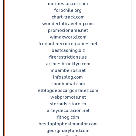
moraessoccer.com
forochile.org
chart-track.com
wonderfultraveling.com
promocioname.net
wimaxworld.com
freeonlinecricketgames.net
bestcashing.biz
firerestrictions.us
archiesbrooklyn.com
muambeiros.net
infozblog.com
chonbaihat.com
elblogdeoscargonzalez.com
webpromote.net
steroids-store.co
arteydecoracion.net
fithog.com
bestlaptopbestmonitor.com
georginaryland.com