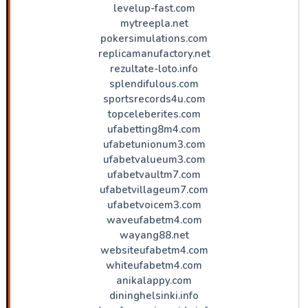
levelup-fast.com
mytreepla.net
pokersimulations.com
replicamanufactory.net
rezultate-loto.info
splendifulous.com
sportsrecords4u.com
topceleberites.com
ufabetting8m4.com
ufabetunionum3.com
ufabetvalueum3.com
ufabetvaultm7.com
ufabetvillageum7.com
ufabetvoicem3.com
waveufabetm4.com
wayang88.net
websiteufabetm4.com
whiteufabetm4.com
anikalappy.com
dininghelsinki.info