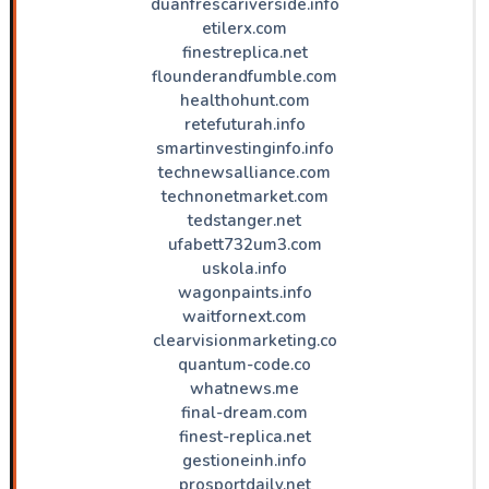
duanfrescariverside.info
etilerx.com
finestreplica.net
flounderandfumble.com
healthohunt.com
retefuturah.info
smartinvestinginfo.info
technewsalliance.com
technonetmarket.com
tedstanger.net
ufabett732um3.com
uskola.info
wagonpaints.info
waitfornext.com
clearvisionmarketing.co
quantum-code.co
whatnews.me
final-dream.com
finest-replica.net
gestioneinh.info
prosportdaily.net