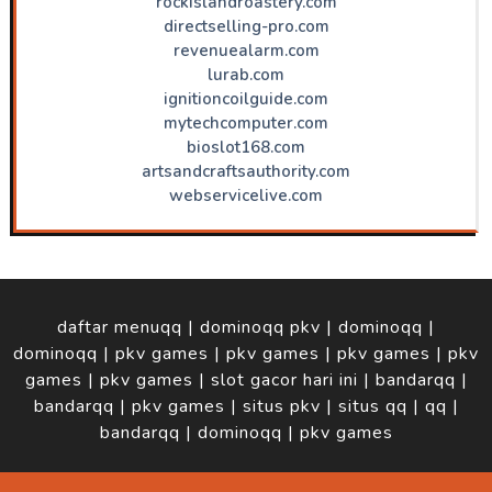
rockislandroastery.com
directselling-pro.com
revenuealarm.com
lurab.com
ignitioncoilguide.com
mytechcomputer.com
bioslot168.com
artsandcraftsauthority.com
webservicelive.com
daftar menuqq
|
dominoqq pkv
|
dominoqq
|
dominoqq
|
pkv games
|
pkv games
|
pkv games
|
pkv
games
|
pkv games
|
slot gacor hari ini
|
bandarqq
|
bandarqq
|
pkv games
|
situs pkv
|
situs qq
|
qq
|
bandarqq
|
dominoqq
|
pkv games