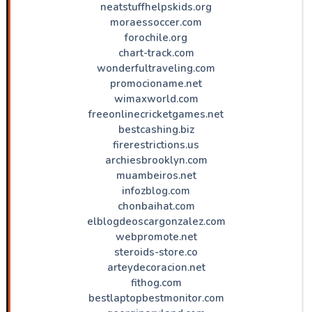
neatstuffhelpskids.org
moraessoccer.com
forochile.org
chart-track.com
wonderfultraveling.com
promocioname.net
wimaxworld.com
freeonlinecricketgames.net
bestcashing.biz
firerestrictions.us
archiesbrooklyn.com
muambeiros.net
infozblog.com
chonbaihat.com
elblogdeoscargonzalez.com
webpromote.net
steroids-store.co
arteydecoracion.net
fithog.com
bestlaptopbestmonitor.com