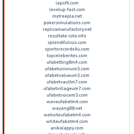
lapsfit.com
levelup-fast.com
mytreepla.net
pokersimulations.com
replicamanufactory.net
rezultate-loto.info
splendifulous.com
sportsrecords4u.com
topceleberites.com
ufabetting8m4.com
ufabetunionum3.com
ufabetvalueum3.com
ufabetvaultm7.com
ufabetvillageum7.com
ufabetvoicem3.com
waveufabetm4.com
wayang88.net
websiteufabetm4.com
whiteufabetm4.com
anikalappy.com