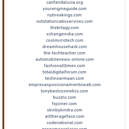
canfandalucia.org
yourengineguide.com
nybreakings.com
outstationcabsservices.com
thekrtagy.com
xchangeindia.com
coolmicrotech.com
dreamhousehack.com
the-techteacher.com
automobilenews-online.com
fashionalltimes.com
totaldigitalforum.com
technoarmaan.com
empresasposicionamientoweb.com
tonybestcosmetics.com
buzznc.com
fxjoiner.com
skinbykindra.com
alltherageface.com
codenational.com
progameexplorer.com