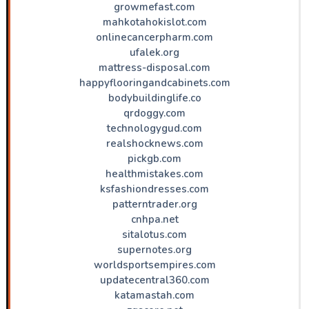
growmefast.com
mahkotahokislot.com
onlinecancerpharm.com
ufalek.org
mattress-disposal.com
happyflooringandcabinets.com
bodybuildinglife.co
qrdoggy.com
technologygud.com
realshocknews.com
pickgb.com
healthmistakes.com
ksfashiondresses.com
patterntrader.org
cnhpa.net
sitalotus.com
supernotes.org
worldsportsempires.com
updatecentral360.com
katamastah.com