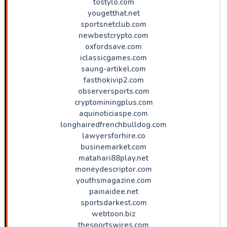
tostylo.com
yougetthat.net
sportsnetclub.com
newbestcrypto.com
oxfordsave.com
iclassicgames.com
saung-artikel.com
fasthokivip2.com
observersports.com
cryptominingplus.com
aquinoticiaspe.com
longhairedfrenchbulldog.com
lawyersforhire.co
businemarket.com
matahari88play.net
moneydescriptor.com
youthsmagazine.com
painaidee.net
sportsdarkest.com
webtoon.biz
thesportswires.com