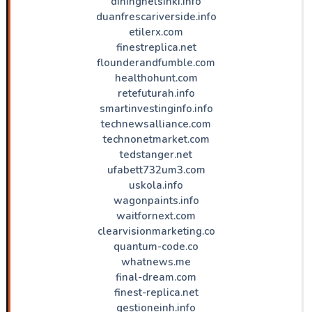
dininghelsinki.info
duanfrescariverside.info
etilerx.com
finestreplica.net
flounderandfumble.com
healthohunt.com
retefuturah.info
smartinvestinginfo.info
technewsalliance.com
technonetmarket.com
tedstanger.net
ufabett732um3.com
uskola.info
wagonpaints.info
waitfornext.com
clearvisionmarketing.co
quantum-code.co
whatnews.me
final-dream.com
finest-replica.net
gestioneinh.info