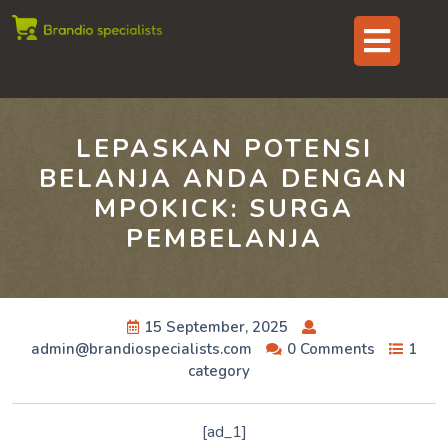
Skip
Op
to
content
But
LEPASKAN POTENSI
BELANJA ANDA DENGAN
MPOKICK: SURGA
PEMBELANJA
15 September, 2025
admin@brandiospecialists.com
0 Comments
1
category
[ad_1]