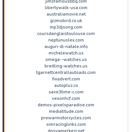
jimsfamousbbq.com
libertywalk-usa.com
australiamovie.net
gizmobird.co.uk
mp3djsong.com
coursdanglaistoulouse.com
neptunuslex.com
auguri-di-natale.info
michelewatch.us
omega--watches.us
breitling-watches.us
tgarnettcentrallautoads.com
fixadvert.com
autopluz.co
save3time-c.com
vexonhcf.com
demos-pixelsparadise.com
mediatitude.com
prewarmotorcycles.com
simracinglinks.com
dosyamerkezi.net