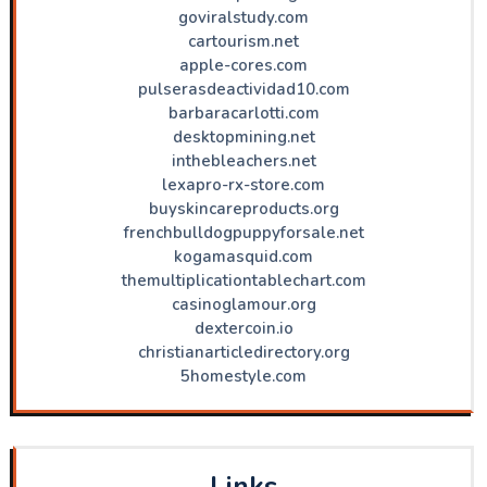
goviralstudy.com
cartourism.net
apple-cores.com
pulserasdeactividad10.com
barbaracarlotti.com
desktopmining.net
inthebleachers.net
lexapro-rx-store.com
buyskincareproducts.org
frenchbulldogpuppyforsale.net
kogamasquid.com
themultiplicationtablechart.com
casinoglamour.org
dextercoin.io
christianarticledirectory.org
5homestyle.com
Links