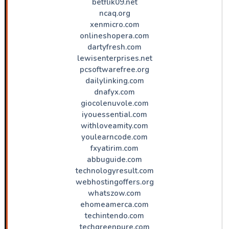
betflik09.net
ncaq.org
xenmicro.com
onlineshopera.com
dartyfresh.com
lewisenterprises.net
pcsoftwarefree.org
dailylinking.com
dnafyx.com
giocolenuvole.com
iyouessential.com
withloveamity.com
youlearncode.com
fxyatirim.com
abbuguide.com
technologyresult.com
webhostingoffers.org
whatszow.com
ehomeamerca.com
techintendo.com
techgreenpure.com