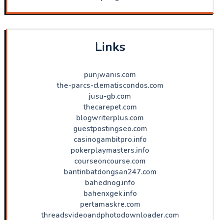
Links
punjwanis.com
the-parcs-clematiscondos.com
jusu-gb.com
thecarepet.com
blogwriterplus.com
guestpostingseo.com
casinogambitpro.info
pokerplaymasters.info
courseoncourse.com
bantinbatdongsan247.com
bahednog.info
bahenxgek.info
pertamaskre.com
threadsvideoandphotodownloader.com