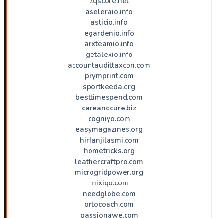
zqscore.net
aseleraio.info
asticio.info
egardenio.info
arxteamio.info
getalexio.info
accountaudittaxcon.com
prymprint.com
sportkeeda.org
besttimespend.com
careandcure.biz
cogniyo.com
easymagazines.org
hirfanjilasmi.com
hometricks.org
leathercraftpro.com
microgridpower.org
mixiqo.com
needglobe.com
ortocoach.com
passionawe.com