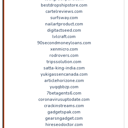
bestdropshipstore.com
cartelreviews.com
surfsway.com
nailartproduct.com
digitactseed.com
lvlcraft.com
90secondmoneyloans.com
xenmicro.com
rodrovers.com
tripssolution.com
satta-king-india.com
yukigassencanada.com
articlehorizone.com
yuqqbbzp.com
7betagents6.com
coronavirusuptodate.com
crackinstreams.com
gadgetspak.com
gearsngadget.com
hireseodoctor.com