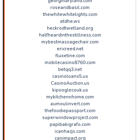
georginaryland.com
roseandbasil.com
thewhitewhitelights.com
atdhe.ws
heckrodtwetland.org
halfheardinthestillness.com
mybestmassagechair.com
ericreed.net
fluxetine.com
mobilecasino8760.com
betqq3.net
casinoloans5.us
CasinoAuction.us
kipooglecouk.us
mykitchennhome.com
aumoulinvert.com
thefoodiepassport.com
superwindowproject.com
papibakigrafo.com
icanhazjs.com
canimpact.org