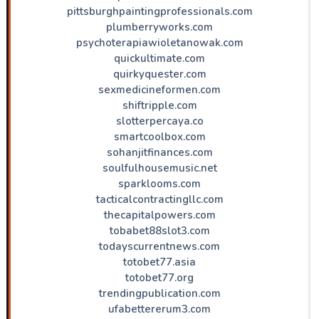
pittsburghpaintingprofessionals.com
plumberryworks.com
psychoterapiawioletanowak.com
quickultimate.com
quirkyquester.com
sexmedicineformen.com
shiftripple.com
slotterpercaya.co
smartcoolbox.com
sohanjitfinances.com
soulfulhousemusic.net
sparklooms.com
tacticalcontractingllc.com
thecapitalpowers.com
tobabet88slot3.com
todayscurrentnews.com
totobet77.asia
totobet77.org
trendingpublication.com
ufabettererum3.com