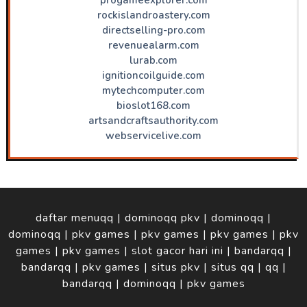
rockislandroastery.com
directselling-pro.com
revenuealarm.com
lurab.com
ignitioncoilguide.com
mytechcomputer.com
bioslot168.com
artsandcraftsauthority.com
webservicelive.com
daftar menuqq
|
dominoqq pkv
|
dominoqq
|
dominoqq
|
pkv games
|
pkv games
|
pkv games
|
pkv
games
|
pkv games
|
slot gacor hari ini
|
bandarqq
|
bandarqq
|
pkv games
|
situs pkv
|
situs qq
|
qq
|
bandarqq
|
dominoqq
|
pkv games