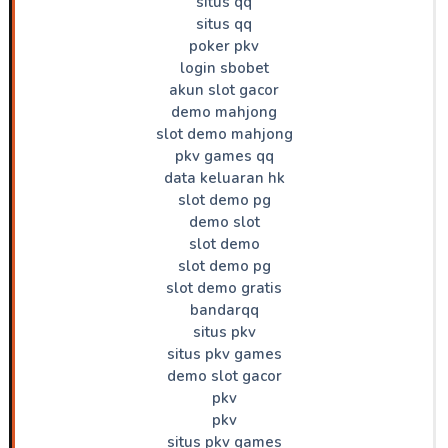
situs qq
situs qq
poker pkv
login sbobet
akun slot gacor
demo mahjong
slot demo mahjong
pkv games qq
data keluaran hk
slot demo pg
demo slot
slot demo
slot demo pg
slot demo gratis
bandarqq
situs pkv
situs pkv games
demo slot gacor
pkv
pkv
situs pkv games