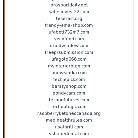
prosportdaily.net
salesinvest22.com
teseract.org
trendy-ama-shop.com
ufabett732m7.com
visiofood.com
droidwindow.com
freeprsubmission.com
ufagold666.com
myinteriorblog.com
bnewsindia.com
techiepick.com
bamzyshop.com
pondycars.com
techonfutures.com
techoologic.com
raspberryketonescanada.org
medihealthrules.com
usathrill.com
vshapedental.com