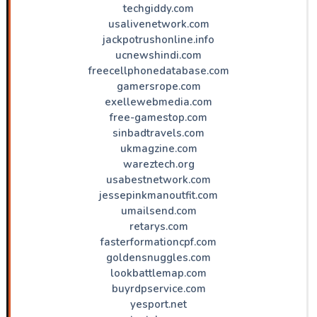
techgiddy.com
usalivenetwork.com
jackpotrushonline.info
ucnewshindi.com
freecellphonedatabase.com
gamersrope.com
exellewebmedia.com
free-gamestop.com
sinbadtravels.com
ukmagzine.com
wareztech.org
usabestnetwork.com
jessepinkmanoutfit.com
umailsend.com
retarys.com
fasterformationcpf.com
goldensnuggles.com
lookbattlemap.com
buyrdpservice.com
yesport.net