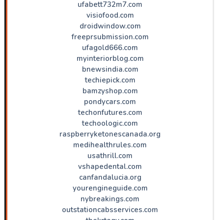
ufabett732m7.com
visiofood.com
droidwindow.com
freeprsubmission.com
ufagold666.com
myinteriorblog.com
bnewsindia.com
techiepick.com
bamzyshop.com
pondycars.com
techonfutures.com
techoologic.com
raspberryketonescanada.org
medihealthrules.com
usathrill.com
vshapedental.com
canfandalucia.org
yourengineguide.com
nybreakings.com
outstationcabsservices.com