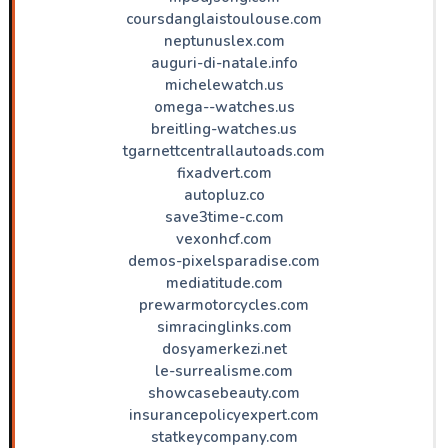
coursdanglaistoulouse.com
neptunuslex.com
auguri-di-natale.info
michelewatch.us
omega--watches.us
breitling-watches.us
tgarnettcentrallautoads.com
fixadvert.com
autopluz.co
save3time-c.com
vexonhcf.com
demos-pixelsparadise.com
mediatitude.com
prewarmotorcycles.com
simracinglinks.com
dosyamerkezi.net
le-surrealisme.com
showcasebeauty.com
insurancepolicyexpert.com
statkeycompany.com