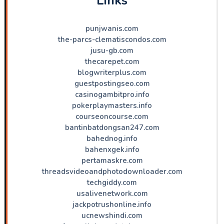
Links
punjwanis.com
the-parcs-clematiscondos.com
jusu-gb.com
thecarepet.com
blogwriterplus.com
guestpostingseo.com
casinogambitpro.info
pokerplaymasters.info
courseoncourse.com
bantinbatdongsan247.com
bahednog.info
bahenxgek.info
pertamaskre.com
threadsvideoandphotodownloader.com
techgiddy.com
usalivenetwork.com
jackpotrushonline.info
ucnewshindi.com