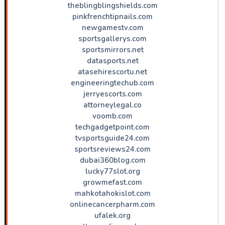
theblingblingshields.com
pinkfrenchtipnails.com
newgamestv.com
sportsgallerys.com
sportsmirrors.net
datasports.net
atasehirescortu.net
engineeringtechub.com
jerryescorts.com
attorneylegal.co
voomb.com
techgadgetpoint.com
tvsportsguide24.com
sportsreviews24.com
dubai360blog.com
lucky77slot.org
growmefast.com
mahkotahokislot.com
onlinecancerpharm.com
ufalek.org