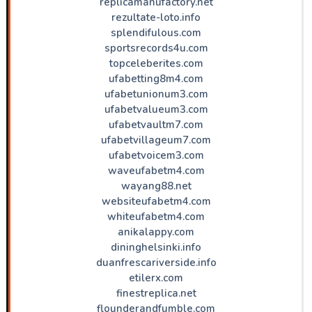
replicamanufactory.net
rezultate-loto.info
splendifulous.com
sportsrecords4u.com
topceleberites.com
ufabetting8m4.com
ufabetunionum3.com
ufabetvalueum3.com
ufabetvaultm7.com
ufabetvillageum7.com
ufabetvoicem3.com
waveufabetm4.com
wayang88.net
websiteufabetm4.com
whiteufabetm4.com
anikalappy.com
dininghelsinki.info
duanfrescariverside.info
etilerx.com
finestreplica.net
flounderandfumble.com