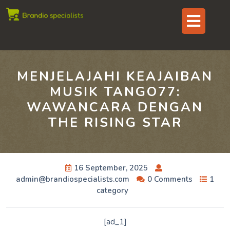
Skip
Op
to
content
But
MENJELAJAHI KEAJAIBAN
MUSIK TANGO77:
WAWANCARA DENGAN
THE RISING STAR
16 September, 2025
admin@brandiospecialists.com
0 Comments
1
category
[ad_1]