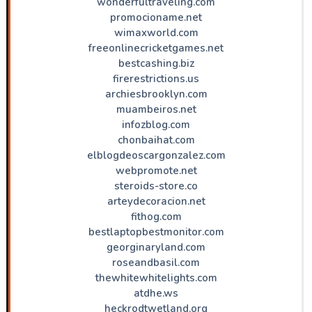
wonderfultraveling.com
promocioname.net
wimaxworld.com
freeonlinecricketgames.net
bestcashing.biz
firerestrictions.us
archiesbrooklyn.com
muambeiros.net
infozblog.com
chonbaihat.com
elblogdeoscargonzalez.com
webpromote.net
steroids-store.co
arteydecoracion.net
fithog.com
bestlaptopbestmonitor.com
georginaryland.com
roseandbasil.com
thewhitewhitelights.com
atdhe.ws
heckrodtwetland.org