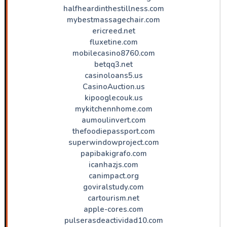
halfheardinthestillness.com
mybestmassagechair.com
ericreed.net
fluxetine.com
mobilecasino8760.com
betqq3.net
casinoloans5.us
CasinoAuction.us
kipooglecouk.us
mykitchennhome.com
aumoulinvert.com
thefoodiepassport.com
superwindowproject.com
papibakigrafo.com
icanhazjs.com
canimpact.org
goviralstudy.com
cartourism.net
apple-cores.com
pulserasdeactividad10.com