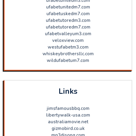
ufabetunitedm3.com
ufabetunitedm7.com
ufabetuskedm7.com
ufabetutoredm3.com
ufabetutoredm7.com
ufabetvalleyum3.com
veloxview.com
westufabetm3.com
whiskeybrothersllc.com
wildufabetum7.com
Links
jimsfamousbbq.com
libertywalk-usa.com
australiamovie.net
gizmobird.co.uk
mp3djsong.com