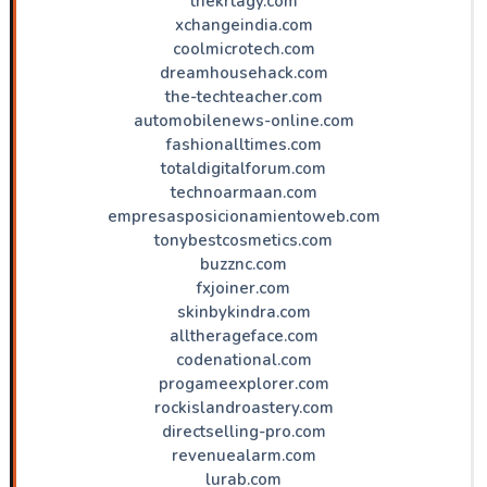
thekrtagy.com
xchangeindia.com
coolmicrotech.com
dreamhousehack.com
the-techteacher.com
automobilenews-online.com
fashionalltimes.com
totaldigitalforum.com
technoarmaan.com
empresasposicionamientoweb.com
tonybestcosmetics.com
buzznc.com
fxjoiner.com
skinbykindra.com
alltherageface.com
codenational.com
progameexplorer.com
rockislandroastery.com
directselling-pro.com
revenuealarm.com
lurab.com