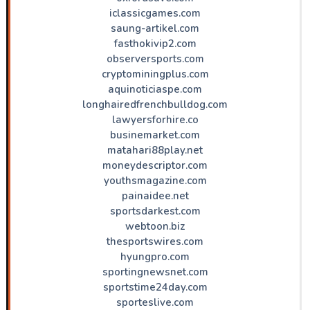
iclassicgames.com
saung-artikel.com
fasthokivip2.com
observersports.com
cryptominingplus.com
aquinoticiaspe.com
longhairedfrenchbulldog.com
lawyersforhire.co
businemarket.com
matahari88play.net
moneydescriptor.com
youthsmagazine.com
painaidee.net
sportsdarkest.com
webtoon.biz
thesportswires.com
hyungpro.com
sportingnewsnet.com
sportstime24day.com
sporteslive.com