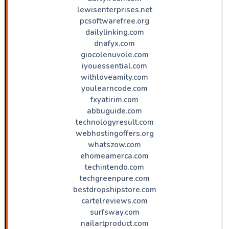
lewisenterprises.net
pcsoftwarefree.org
dailylinking.com
dnafyx.com
giocolenuvole.com
iyouessential.com
withloveamity.com
youlearncode.com
fxyatirim.com
abbuguide.com
technologyresult.com
webhostingoffers.org
whatszow.com
ehomeamerca.com
techintendo.com
techgreenpure.com
bestdropshipstore.com
cartelreviews.com
surfsway.com
nailartproduct.com