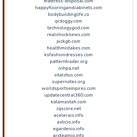
mattress-disposal.com
happyflooringandcabinets.com
bodybuildinglife.co
qrdoggy.com
technologygud.com
realshocknews.com
pickgb.com
healthmistakes.com
ksfashiondresses.com
patterntrader.org
cnhpa.net
sitalotus.com
supernotes.org
worldsportsempires.com
updatecentral360.com
katamastah.com
zqscore.net
aseleraio.info
asticio.info
egardenio.info
arxteamio.info