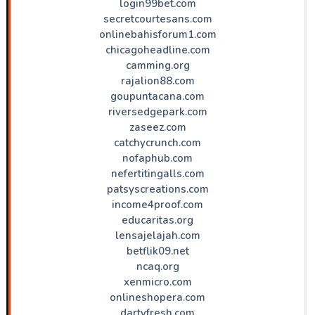
login99bet.com
secretcourtesans.com
onlinebahisforum1.com
chicagoheadline.com
camming.org
rajalion88.com
goupuntacana.com
riversedgepark.com
zaseez.com
catchycrunch.com
nofaphub.com
nefertitingalls.com
patsyscreations.com
income4proof.com
educaritas.org
lensajelajah.com
betflik09.net
ncaq.org
xenmicro.com
onlineshopera.com
dartyfresh.com