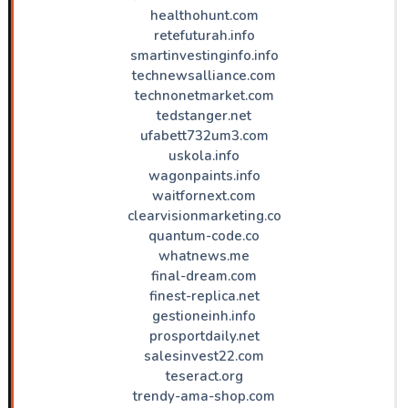
healthohunt.com
retefuturah.info
smartinvestinginfo.info
technewsalliance.com
technonetmarket.com
tedstanger.net
ufabett732um3.com
uskola.info
wagonpaints.info
waitfornext.com
clearvisionmarketing.co
quantum-code.co
whatnews.me
final-dream.com
finest-replica.net
gestioneinh.info
prosportdaily.net
salesinvest22.com
teseract.org
trendy-ama-shop.com