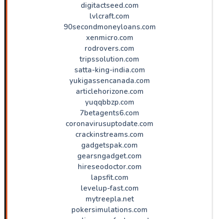
digitactseed.com
lvlcraft.com
90secondmoneyloans.com
xenmicro.com
rodrovers.com
tripssolution.com
satta-king-india.com
yukigassencanada.com
articlehorizone.com
yuqqbbzp.com
7betagents6.com
coronavirusuptodate.com
crackinstreams.com
gadgetspak.com
gearsngadget.com
hireseodoctor.com
lapsfit.com
levelup-fast.com
mytreepla.net
pokersimulations.com