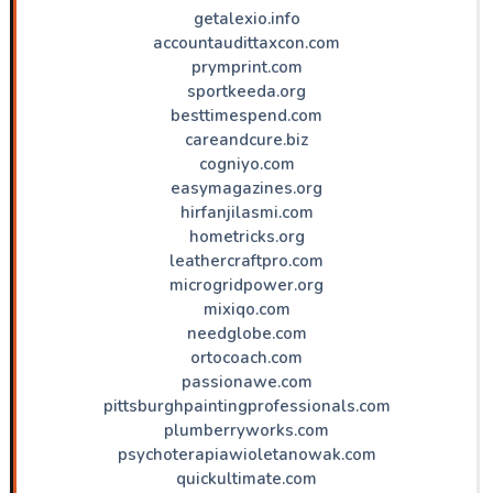
getalexio.info
accountaudittaxcon.com
prymprint.com
sportkeeda.org
besttimespend.com
careandcure.biz
cogniyo.com
easymagazines.org
hirfanjilasmi.com
hometricks.org
leathercraftpro.com
microgridpower.org
mixiqo.com
needglobe.com
ortocoach.com
passionawe.com
pittsburghpaintingprofessionals.com
plumberryworks.com
psychoterapiawioletanowak.com
quickultimate.com