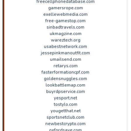
freecellphonedatabase.com
gamersrope.com
exellewebmedia.com
free-gamestop.com
sinbadtravels.com
ukmagzine.com
wareztech.org
usabestnetwork.com
jessepinkmanoutfit.com
umailsend.com
retarys.com
fasterformationcpf.com
goldensnuggles.com
lookbattlemap.com
buyrdpservice.com
yesport.net
tostylo.com
yougetthat.net
sportsnetclub.com
newbestcrypto.com
oxfordsave.com