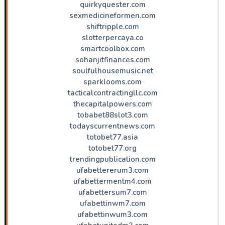
quirkyquester.com
sexmedicineformen.com
shiftripple.com
slotterpercaya.co
smartcoolbox.com
sohanjitfinances.com
soulfulhousemusic.net
sparklooms.com
tacticalcontractingllc.com
thecapitalpowers.com
tobabet88slot3.com
todayscurrentnews.com
totobet77.asia
totobet77.org
trendingpublication.com
ufabettererum3.com
ufabettermentm4.com
ufabettersum7.com
ufabettinwm7.com
ufabettinwum3.com