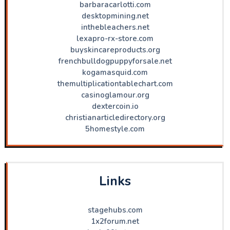
barbaracarlotti.com
desktopmining.net
inthebleachers.net
lexapro-rx-store.com
buyskincareproducts.org
frenchbulldogpuppyforsale.net
kogamasquid.com
themultiplicationtablechart.com
casinoglamour.org
dextercoin.io
christianarticledirectory.org
5homestyle.com
Links
stagehubs.com
1x2forum.net