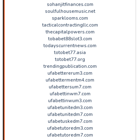
sohanjitfinances.com
soulfulhousemusic.net
sparklooms.com
tacticalcontractingllc.com
thecapitalpowers.com
tobabet88slot3.com
todayscurrentnews.com
totobet77.asia
totobet77.org
trendingpublication.com
ufabettererum3.com
ufabettermentm4.com
ufabettersum7.com
ufabettinwm7.com
ufabettinwum3.com
ufabetunitedm3.com
ufabetunitedm7.com
ufabetuskedm7.com
ufabetutoredm3.com
ufabetutoredm7.com