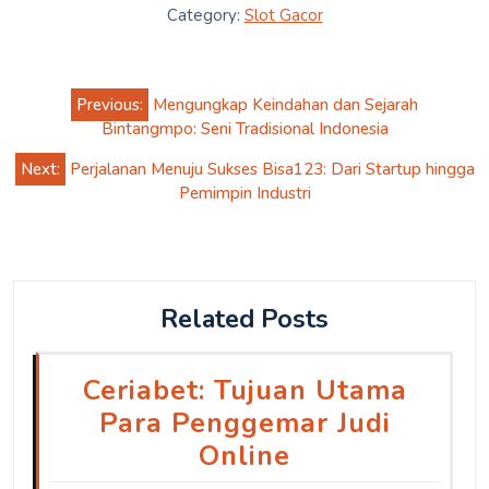
Category:
Slot Gacor
Post
Previous:
Mengungkap Keindahan dan Sejarah
navigation
Bintangmpo: Seni Tradisional Indonesia
Next:
Perjalanan Menuju Sukses Bisa123: Dari Startup hingga
Pemimpin Industri
Related Posts
Ceriabet: Tujuan Utama
Para Penggemar Judi
Online