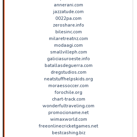
annerani.com
jazzatude.com
0022pa.com
zeroshare.info
bilesinc.com
milaretreatnz.com
modaagi.com
smallvilleph.com
galiciasuroeste.info
batallasdeguerra.com
dregstudios.com
neatstuffhelpskids.org
moraessoccer.com
forochile.org
chart-track.com
wonderfultraveling.com
promocioname.net
wimaxworld.com
freeonlinecricketgames.net
bestcashing.biz