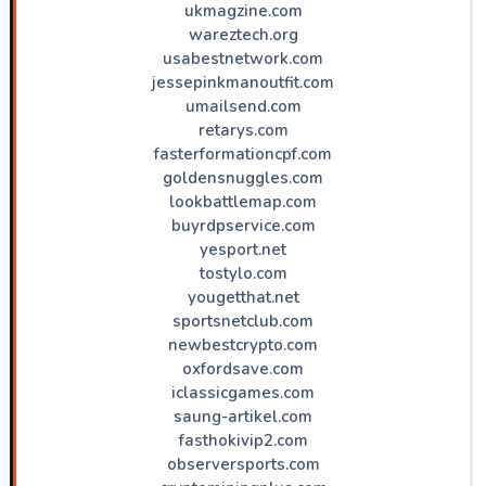
ukmagzine.com
wareztech.org
usabestnetwork.com
jessepinkmanoutfit.com
umailsend.com
retarys.com
fasterformationcpf.com
goldensnuggles.com
lookbattlemap.com
buyrdpservice.com
yesport.net
tostylo.com
yougetthat.net
sportsnetclub.com
newbestcrypto.com
oxfordsave.com
iclassicgames.com
saung-artikel.com
fasthokivip2.com
observersports.com