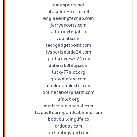
datasports.net
atasehirescortu.net
engineeringtechub.com
jerryescorts.com
attorneylegal.co
voomb.com
techgadgetpoint.com
tvsportsguide24.com
sportsreviews24.com
dubai360blog.com
lucky77slot.org
growmefast.com
mahkotahokislot.com
onlinecancerpharm.com
ufalek.org
mattress-disposal.com
happyflooringandcabinets.com
bodybuildinglife.co
qrdoggy.com
technologygud.com