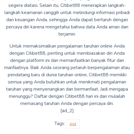
segera diatasi. Selain itu, Citibet88 menerapkan langkah-
langkah keamanan canggih untuk melindungi informasi pribadi
dan keuangan Anda, sehingga Anda dapat bertaruh dengan
percaya diri karena mengetahui bahwa data Anda aman dan
terjamin.
Untuk memaksimalkan pengalaman taruhan online Anda
dengan Citibet88, penting untuk membiasakan diri Anda
dengan platform ini dan memanfaatkan banyak fitur dan
manfaatnya. Baik Anda seorang petaruh berpengalaman atau
pendatang baru di dunia taruhan online, Citibet88 memiliki
semua yang Anda butuhkan untuk menikmati pengalaman
taruhan yang menyenangkan dan bermanfaat. Jadi mengapa
menunggu? Daftar dengan Citibet88 hari ini dan mulailah
memasang taruhan Anda dengan percaya diri.
[ad_2]
Tags:
slot