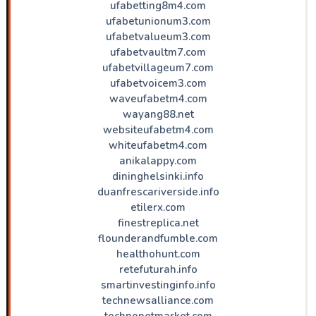
ufabetting8m4.com
ufabetunionum3.com
ufabetvalueum3.com
ufabetvaultm7.com
ufabetvillageum7.com
ufabetvoicem3.com
waveufabetm4.com
wayang88.net
websiteufabetm4.com
whiteufabetm4.com
anikalappy.com
dininghelsinki.info
duanfrescariverside.info
etilerx.com
finestreplica.net
flounderandfumble.com
healthohunt.com
retefuturah.info
smartinvestinginfo.info
technewsalliance.com
technonetmarket.com