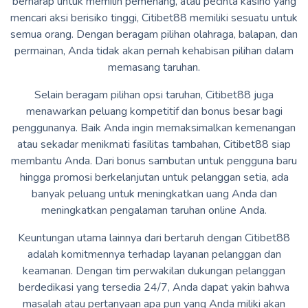
berharap untuk memilih pemenang, atau pecinta kasino yang
mencari aksi berisiko tinggi, Citibet88 memiliki sesuatu untuk
semua orang. Dengan beragam pilihan olahraga, balapan, dan
permainan, Anda tidak akan pernah kehabisan pilihan dalam
memasang taruhan.
Selain beragam pilihan opsi taruhan, Citibet88 juga
menawarkan peluang kompetitif dan bonus besar bagi
penggunanya. Baik Anda ingin memaksimalkan kemenangan
atau sekadar menikmati fasilitas tambahan, Citibet88 siap
membantu Anda. Dari bonus sambutan untuk pengguna baru
hingga promosi berkelanjutan untuk pelanggan setia, ada
banyak peluang untuk meningkatkan uang Anda dan
meningkatkan pengalaman taruhan online Anda.
Keuntungan utama lainnya dari bertaruh dengan Citibet88
adalah komitmennya terhadap layanan pelanggan dan
keamanan. Dengan tim perwakilan dukungan pelanggan
berdedikasi yang tersedia 24/7, Anda dapat yakin bahwa
masalah atau pertanyaan apa pun yang Anda miliki akan