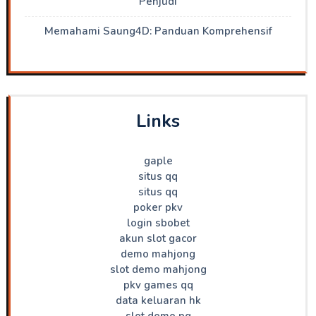
Penjudi
Memahami Saung4D: Panduan Komprehensif
Links
gaple
situs qq
situs qq
poker pkv
login sbobet
akun slot gacor
demo mahjong
slot demo mahjong
pkv games qq
data keluaran hk
slot demo pg