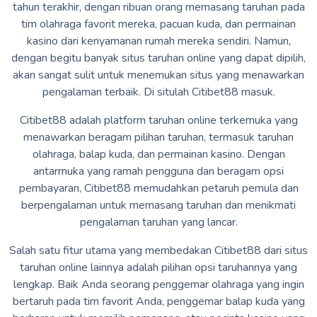
tahun terakhir, dengan ribuan orang memasang taruhan pada
tim olahraga favorit mereka, pacuan kuda, dan permainan
kasino dari kenyamanan rumah mereka sendiri. Namun,
dengan begitu banyak situs taruhan online yang dapat dipilih,
akan sangat sulit untuk menemukan situs yang menawarkan
pengalaman terbaik. Di situlah Citibet88 masuk.
Citibet88 adalah platform taruhan online terkemuka yang
menawarkan beragam pilihan taruhan, termasuk taruhan
olahraga, balap kuda, dan permainan kasino. Dengan
antarmuka yang ramah pengguna dan beragam opsi
pembayaran, Citibet88 memudahkan petaruh pemula dan
berpengalaman untuk memasang taruhan dan menikmati
pengalaman taruhan yang lancar.
Salah satu fitur utama yang membedakan Citibet88 dari situs
taruhan online lainnya adalah pilihan opsi taruhannya yang
lengkap. Baik Anda seorang penggemar olahraga yang ingin
bertaruh pada tim favorit Anda, penggemar balap kuda yang