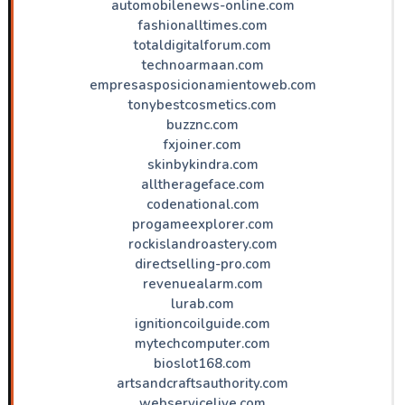
automobilenews-online.com
fashionalltimes.com
totaldigitalforum.com
technoarmaan.com
empresasposicionamientoweb.com
tonybestcosmetics.com
buzznc.com
fxjoiner.com
skinbykindra.com
alltherageface.com
codenational.com
progameexplorer.com
rockislandroastery.com
directselling-pro.com
revenuealarm.com
lurab.com
ignitioncoilguide.com
mytechcomputer.com
bioslot168.com
artsandcraftsauthority.com
webservicelive.com