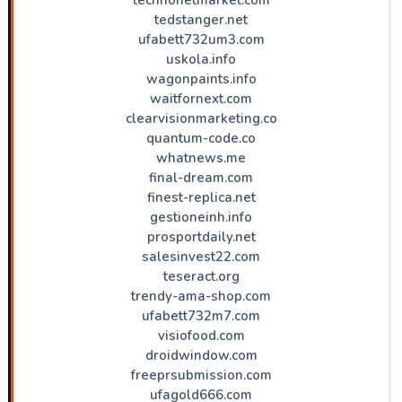
tedstanger.net
ufabett732um3.com
uskola.info
wagonpaints.info
waitfornext.com
clearvisionmarketing.co
quantum-code.co
whatnews.me
final-dream.com
finest-replica.net
gestioneinh.info
prosportdaily.net
salesinvest22.com
teseract.org
trendy-ama-shop.com
ufabett732m7.com
visiofood.com
droidwindow.com
freeprsubmission.com
ufagold666.com