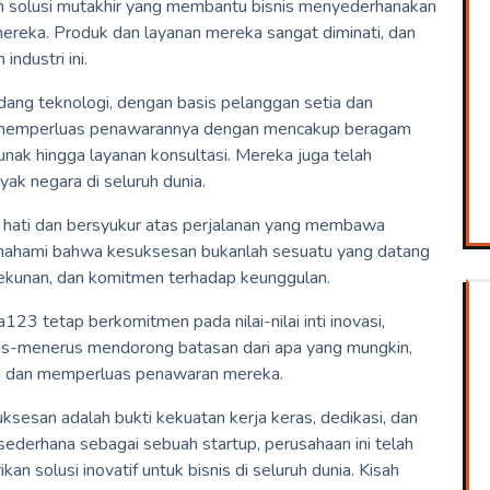
 solusi mutakhir yang membantu bisnis menyederhanakan
reka. Produk dan layanan mereka sangat diminati, dan
ndustri ini.
idang teknologi, dengan basis pelanggan setia dan
ah memperluas penawarannya dengan mencakup beragam
lunak hingga layanan konsultasi. Mereka juga telah
ak negara di seluruh dunia.
 hati dan bersyukur atas perjalanan yang membawa
emahami bahwa kesuksesan bukanlah sesuatu yang datang
tekunan, dan komitmen terhadap keunggulan.
3 tetap berkomitmen pada nilai-nilai inti inovasi,
rus-menerus mendorong batasan dari apa yang mungkin,
an dan memperluas penawaran mereka.
sesan adalah bukti kekuatan kerja keras, dedikasi, dan
ederhana sebagai sebuah startup, perusahaan ini telah
 solusi inovatif untuk bisnis di seluruh dunia. Kisah