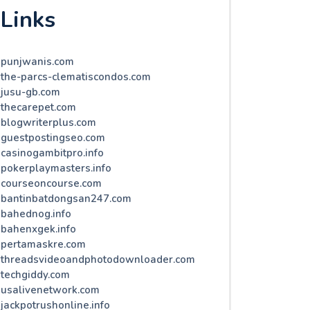
Links
punjwanis.com
the-parcs-clematiscondos.com
jusu-gb.com
thecarepet.com
blogwriterplus.com
guestpostingseo.com
casinogambitpro.info
pokerplaymasters.info
courseoncourse.com
bantinbatdongsan247.com
bahednog.info
bahenxgek.info
pertamaskre.com
threadsvideoandphotodownloader.com
techgiddy.com
usalivenetwork.com
jackpotrushonline.info