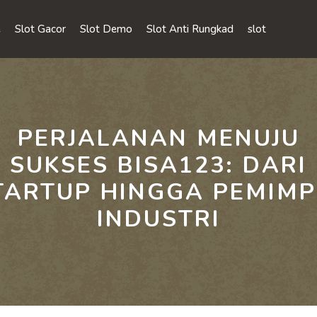
e
Slot Gacor
Slot Demo
Slot Anti Rungkad
slot
PERJALANAN MENUJU
SUKSES BISA123: DARI
TARTUP HINGGA PEMIMP
INDUSTRI