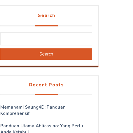
Search
Search
Recent Posts
Memahami Saung4D: Panduan
Komprehensif
Panduan Utama Ahlicasino: Yang Perlu
Anda Ketahui