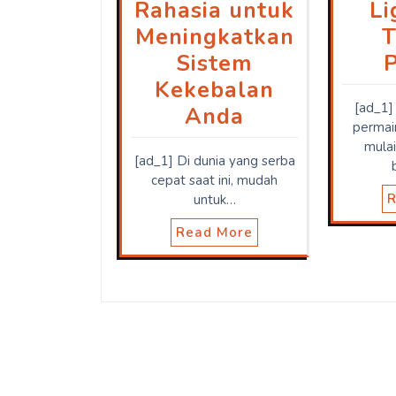
Rahasia untuk
Li
Meningkatkan
T
Sistem
Kekebalan
[ad_1]
Anda
permai
mula
[ad_1] Di dunia yang serba
cepat saat ini, mudah
untuk…
Read More