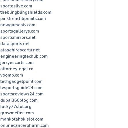
sporteslive.com
theblingblingshields.com
pinkfrenchtipnails.com
newgamestv.com
sportsgallerys.com
sportsmirrors.net
datasports.net
atasehirescortu.net
engineeringtechub.com
jerryescorts.com
attorneylegal.co
voomb.com
techgadgetpoint.com
tvsportsguide24.com
sportsreviews24.com
dubai360blog.com
lucky77slot.org
growmefast.com
mahkotahokislot.com
onlinecancerpharm.com