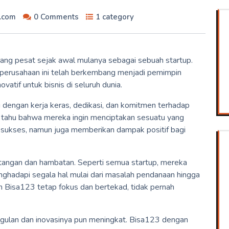
.com
0 Comments
1 category
ng pesat sejak awal mulanya sebagai sebuah startup.
 perusahaan ini telah berkembang menjadi pemimpin
ovatif untuk bisnis di seluruh dunia.
 dengan kerja keras, dedikasi, dan komitmen terhadap
n tahu bahwa mereka ingin menciptakan sesuatu yang
 sukses, namun juga memberikan dampak positif bagi
angan dan hambatan. Seperti semua startup, mereka
enghadapi segala hal mulai dari masalah pendanaan hingga
m Bisa123 tetap fokus dan bertekad, tidak pernah
ggulan dan inovasinya pun meningkat. Bisa123 dengan