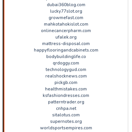
dubai360blog.com
lucky77slot.org
growmefast.com
mahkotahokislot.com
onlinecancerpharm.com
ufalek.org
mattress-disposal.com
happyflooringandcabinets.com
bodybuildinglife.co
qrdoggy.com
technologygud.com
realshocknews.com
pickgb.com
healthmistakes.com
ksfashiondresses.com
patterntrader.org
cnhpa.net
sitalotus.com
supernotes.org
worldsportsempires.com