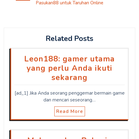
Pasukan88 untuk Taruhan Online
Related Posts
Leon188: gamer utama
yang perlu Anda ikuti
sekarang
[ad_1] Jika Anda seorang penggemar bermain game
dan mencari seseorang…
Read More