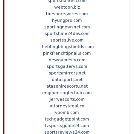
sportsdarkest.com
webtoon.biz
thesportswires.com
hyungpro.com
sportingnewsnet.com
sportstime24day.com
sporteslive.com
theblingblingshields.com
pinkfrenchtipnails.com
newgamestv.com
sportsgallerys.com
sportsmirrors.net
datasports.net
atasehirescortu.net
engineeringtechub.com
jerryescorts.com
attorneylegal.co
voomb.com
techgadgetpoint.com
tvsportsguide24.com
sportsreviews24.com