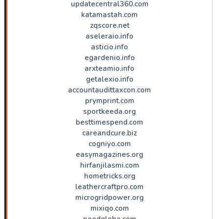
updatecentral360.com
katamastah.com
zqscore.net
aseleraio.info
asticio.info
egardenio.info
arxteamio.info
getalexio.info
accountaudittaxcon.com
prymprint.com
sportkeeda.org
besttimespend.com
careandcure.biz
cogniyo.com
easymagazines.org
hirfanjilasmi.com
hometricks.org
leathercraftpro.com
microgridpower.org
mixiqo.com
needglobe.com