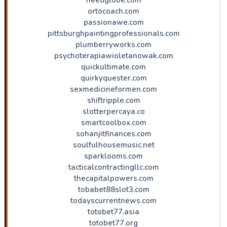
ortocoach.com
passionawe.com
pittsburghpaintingprofessionals.com
plumberryworks.com
psychoterapiawioletanowak.com
quickultimate.com
quirkyquester.com
sexmedicineformen.com
shiftripple.com
slotterpercaya.co
smartcoolbox.com
sohanjitfinances.com
soulfulhousemusic.net
sparklooms.com
tacticalcontractingllc.com
thecapitalpowers.com
tobabet88slot3.com
todayscurrentnews.com
totobet77.asia
totobet77.org