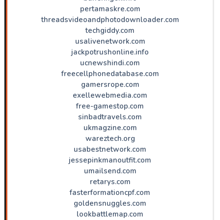
pertamaskre.com
threadsvideoandphotodownloader.com
techgiddy.com
usalivenetwork.com
jackpotrushonline.info
ucnewshindi.com
freecellphonedatabase.com
gamersrope.com
exellewebmedia.com
free-gamestop.com
sinbadtravels.com
ukmagzine.com
wareztech.org
usabestnetwork.com
jessepinkmanoutfit.com
umailsend.com
retarys.com
fasterformationcpf.com
goldensnuggles.com
lookbattlemap.com