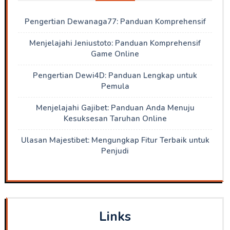
Pengertian Dewanaga77: Panduan Komprehensif
Menjelajahi Jeniustoto: Panduan Komprehensif
Game Online
Pengertian Dewi4D: Panduan Lengkap untuk
Pemula
Menjelajahi Gajibet: Panduan Anda Menuju
Kesuksesan Taruhan Online
Ulasan Majestibet: Mengungkap Fitur Terbaik untuk
Penjudi
Links