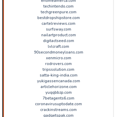
ehomeamerca.com
techintendo.com
techgreenpure.com
bestdropshipstore.com
cartelreviews.com
surfsway.com
nailartproduct.com
digitactseed.com
lvlcraft.com
90secondmoneyloans.com
xenmicro.com
rodrovers.com
tripssolution.com
satta-king-india.com
yukigassencanada.com
articlehorizone.com
yuqqbbzp.com
7betagents6.com
coronavirusuptodate.com
crackinstreams.com
gadgetspak.com