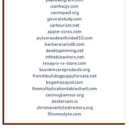
icanhazjs.com
canimpact.org
goviralstudy.com
cartourism.net
apple-cores.com
pulserasdeactividad10.com
barbaracarlotti.com
desktopmining.net
inthebleachers.net
lexapro-rx-store.com
buyskincareproducts.org
frenchbulldogpuppyforsale.net
kogamasquid.com
themultiplicationtablechart.com
casinoglamour.org
dextercoin.io
christianarticledirectory.org
5homestyle.com