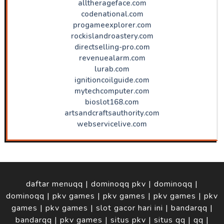
alltherageface.com
codenational.com
progameexplorer.com
rockislandroastery.com
directselling-pro.com
revenuealarm.com
lurab.com
ignitioncoilguide.com
mytechcomputer.com
bioslot168.com
artsandcraftsauthority.com
webservicelive.com
daftar menuqq
|
dominoqq pkv
|
dominoqq
|
dominoqq
|
pkv games
|
pkv games
|
pkv games
|
pkv
games
|
pkv games
|
slot gacor hari ini
|
bandarqq
|
bandarqq
|
pkv games
|
situs pkv
|
situs qq
|
qq
|