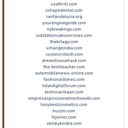
usathrill.com
vshapedental.com
canfandalucia.org
yourengineguide.com
nybreakings.com
outstationcabsservices.com
thekrtagy.com
xchangeindia.com
coolmicrotech.com
dreamhousehack.com
the-techteacher.com
automobilenews-online.com
fashionalltimes.com
totaldigitalforum.com
technoarmaan.com
empresasposicionamientoweb.com
tonybestcosmetics.com
buzznc.com
fxjoiner.com
skinbykindra.com