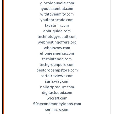
giocolenuvole.com
iyouessential.com
withloveamity.com
youlearncode.com
fxyatirim.com
abbuguide.com
technologyresult.com
webhostingoffers.org
whatszow.com
ehomeamerca.com
techintendo.com
techgreenpure.com
bestdropshipstore.com
cartelreviews.com
surfsway.com
nailartproduct.com
digitactseed.com
lvlcraft.com
90secondmoneyloans.com
xenmicro.com