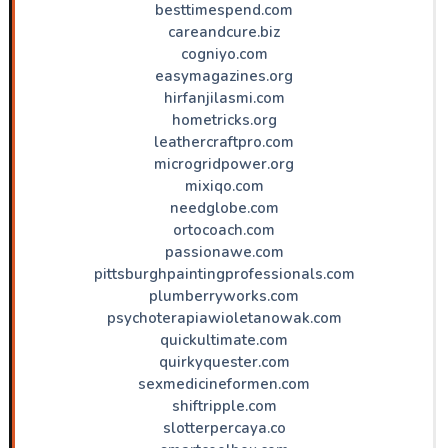
besttimespend.com
careandcure.biz
cogniyo.com
easymagazines.org
hirfanjilasmi.com
hometricks.org
leathercraftpro.com
microgridpower.org
mixiqo.com
needglobe.com
ortocoach.com
passionawe.com
pittsburghpaintingprofessionals.com
plumberryworks.com
psychoterapiawioletanowak.com
quickultimate.com
quirkyquester.com
sexmedicineformen.com
shiftripple.com
slotterpercaya.co