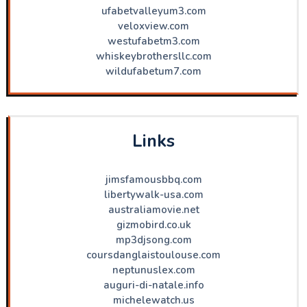
ufabetvalleyum3.com
veloxview.com
westufabetm3.com
whiskeybrothersllc.com
wildufabetum7.com
Links
jimsfamousbbq.com
libertywalk-usa.com
australiamovie.net
gizmobird.co.uk
mp3djsong.com
coursdanglaistoulouse.com
neptunuslex.com
auguri-di-natale.info
michelewatch.us