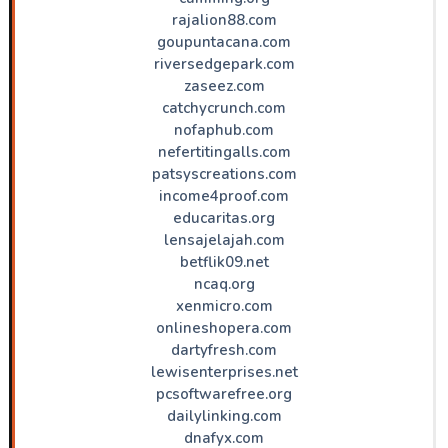
rajalion88.com
goupuntacana.com
riversedgepark.com
zaseez.com
catchycrunch.com
nofaphub.com
nefertitingalls.com
patsyscreations.com
income4proof.com
educaritas.org
lensajelajah.com
betflik09.net
ncaq.org
xenmicro.com
onlineshopera.com
dartyfresh.com
lewisenterprises.net
pcsoftwarefree.org
dailylinking.com
dnafyx.com