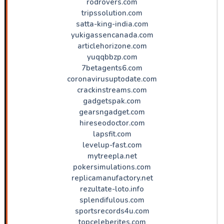
rodrovers.com
tripssolution.com
satta-king-india.com
yukigassencanada.com
articlehorizone.com
yuqqbbzp.com
7betagents6.com
coronavirusuptodate.com
crackinstreams.com
gadgetspak.com
gearsngadget.com
hireseodoctor.com
lapsfit.com
levelup-fast.com
mytreepla.net
pokersimulations.com
replicamanufactory.net
rezultate-loto.info
splendifulous.com
sportsrecords4u.com
topceleberites.com