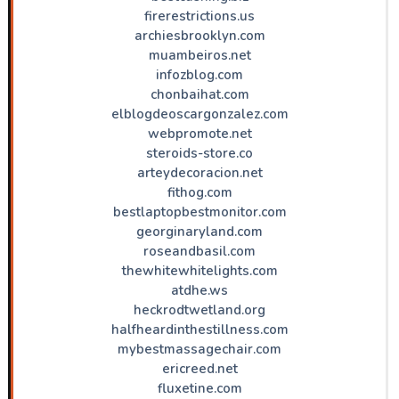
firerestrictions.us
archiesbrooklyn.com
muambeiros.net
infozblog.com
chonbaihat.com
elblogdeoscargonzalez.com
webpromote.net
steroids-store.co
arteydecoracion.net
fithog.com
bestlaptopbestmonitor.com
georginaryland.com
roseandbasil.com
thewhitewhitelights.com
atdhe.ws
heckrodtwetland.org
halfheardinthestillness.com
mybestmassagechair.com
ericreed.net
fluxetine.com