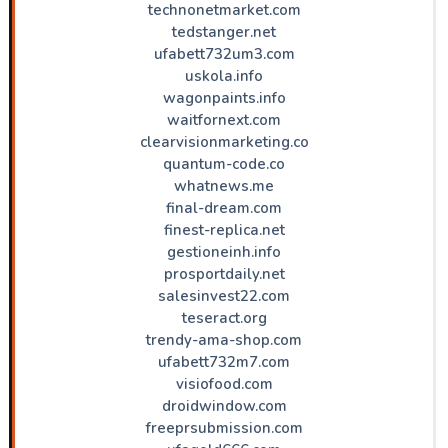
technonetmarket.com
tedstanger.net
ufabett732um3.com
uskola.info
wagonpaints.info
waitfornext.com
clearvisionmarketing.co
quantum-code.co
whatnews.me
final-dream.com
finest-replica.net
gestioneinh.info
prosportdaily.net
salesinvest22.com
teseract.org
trendy-ama-shop.com
ufabett732m7.com
visiofood.com
droidwindow.com
freeprsubmission.com