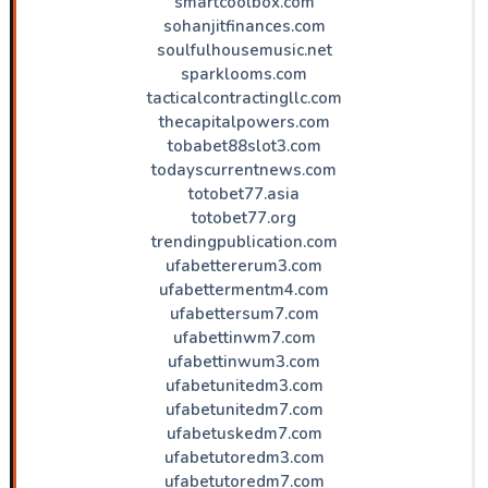
smartcoolbox.com
sohanjitfinances.com
soulfulhousemusic.net
sparklooms.com
tacticalcontractingllc.com
thecapitalpowers.com
tobabet88slot3.com
todayscurrentnews.com
totobet77.asia
totobet77.org
trendingpublication.com
ufabettererum3.com
ufabettermentm4.com
ufabettersum7.com
ufabettinwm7.com
ufabettinwum3.com
ufabetunitedm3.com
ufabetunitedm7.com
ufabetuskedm7.com
ufabetutoredm3.com
ufabetutoredm7.com