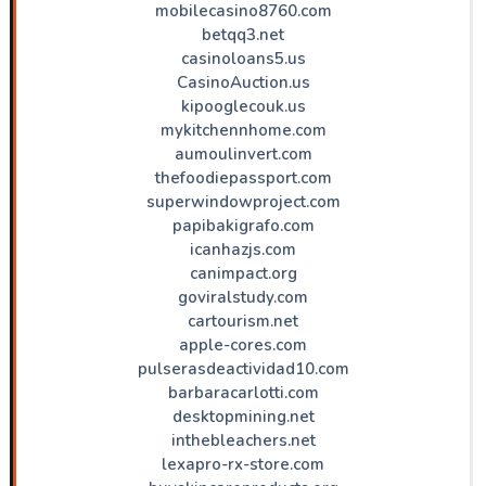
mobilecasino8760.com
betqq3.net
casinoloans5.us
CasinoAuction.us
kipooglecouk.us
mykitchennhome.com
aumoulinvert.com
thefoodiepassport.com
superwindowproject.com
papibakigrafo.com
icanhazjs.com
canimpact.org
goviralstudy.com
cartourism.net
apple-cores.com
pulserasdeactividad10.com
barbaracarlotti.com
desktopmining.net
inthebleachers.net
lexapro-rx-store.com