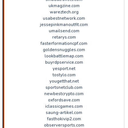
ukmagzine.com
wareztech.org
usabestnetwork.com
jessepinkmanoutfit.com
umailsend.com
retarys.com
fasterformationcpf.com
goldensnuggles.com
lookbattlemap.com
buyrdpservice.com
yesport.net
tostylo.com
yougetthat.net
sportsnetclub.com
newbestcrypto.com
oxfordsave.com
iclassicgames.com
saung-artikel.com
fasthokivip2.com
observersports.com