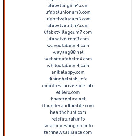
ufabetting8m4.com
ufabetunionum3.com
ufabetvalueum3.com
ufabetvaultm7.com
ufabetvillageum7.com
ufabetvoicem3.com
waveufabetm4.com
wayang88.net
websiteufabetm4.com
whiteufabetm4.com
anikalappy.com
dininghelsinki.info
duanfrescariverside.info
etilerx.com
finestreplica.net
flounderandfumble.com
healthohunt.com
retefuturah.info
smartinvestinginfo.info
technewsalliance.com