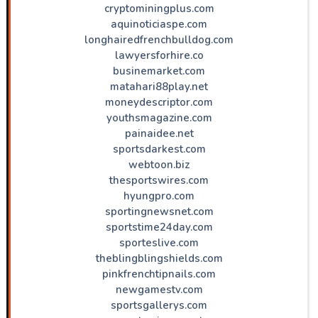
cryptominingplus.com
aquinoticiaspe.com
longhairedfrenchbulldog.com
lawyersforhire.co
businemarket.com
matahari88play.net
moneydescriptor.com
youthsmagazine.com
painaidee.net
sportsdarkest.com
webtoon.biz
thesportswires.com
hyungpro.com
sportingnewsnet.com
sportstime24day.com
sporteslive.com
theblingblingshields.com
pinkfrenchtipnails.com
newgamestv.com
sportsgallerys.com