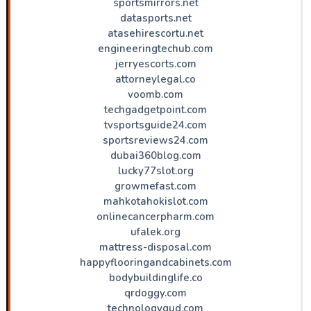
sportsmirrors.net
datasports.net
atasehirescortu.net
engineeringtechub.com
jerryescorts.com
attorneylegal.co
voomb.com
techgadgetpoint.com
tvsportsguide24.com
sportsreviews24.com
dubai360blog.com
lucky77slot.org
growmefast.com
mahkotahokislot.com
onlinecancerpharm.com
ufalek.org
mattress-disposal.com
happyflooringandcabinets.com
bodybuildinglife.co
qrdoggy.com
technologygud.com