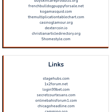
buyskincareproducts.org
frenchbulldogpuppyforsale.net
kogamasquid.com
themultiplicationtablechart.com
casinoglamour.org
dextercoin.io
christianarticledirectory.org
5homestyle.com
Links
stagehubs.com
1x2forum.net
login99bet.com
secretcourtesans.com
onlinebahisforum1.com
chicagoheadline.com
camming.org