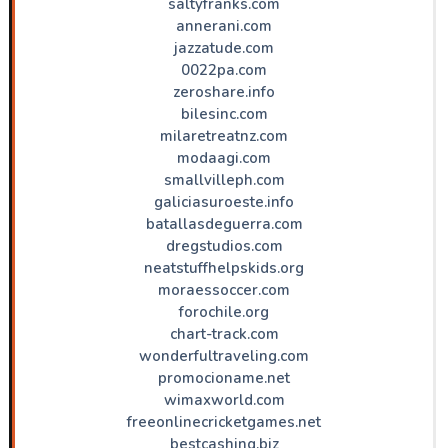
saltyfranks.com
annerani.com
jazzatude.com
0022pa.com
zeroshare.info
bilesinc.com
milaretreatnz.com
modaagi.com
smallvilleph.com
galiciasuroeste.info
batallasdeguerra.com
dregstudios.com
neatstuffhelpskids.org
moraessoccer.com
forochile.org
chart-track.com
wonderfultraveling.com
promocioname.net
wimaxworld.com
freeonlinecricketgames.net
bestcashing.biz