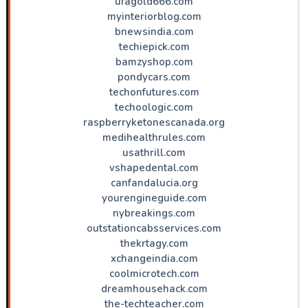
ufagold666.com
myinteriorblog.com
bnewsindia.com
techiepick.com
bamzyshop.com
pondycars.com
techonfutures.com
techoologic.com
raspberryketonescanada.org
medihealthrules.com
usathrill.com
vshapedental.com
canfandalucia.org
yourengineguide.com
nybreakings.com
outstationcabsservices.com
thekrtagy.com
xchangeindia.com
coolmicrotech.com
dreamhousehack.com
the-techteacher.com