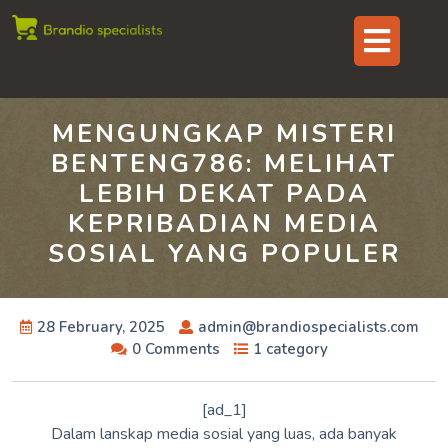
Skip
Op
to
content
But
MENGUNGKAP MISTERI
BENTENG786: MELIHAT
LEBIH DEKAT PADA
KEPRIBADIAN MEDIA
SOSIAL YANG POPULER
28 February, 2025
admin@brandiospecialists.com
0 Comments
1 category
[ad_1]
Dalam lanskap media sosial yang luas, ada banyak