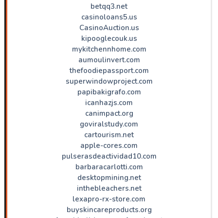
betqq3.net
casinoloans5.us
CasinoAuction.us
kipooglecouk.us
mykitchennhome.com
aumoulinvert.com
thefoodiepassport.com
superwindowproject.com
papibakigrafo.com
icanhazjs.com
canimpact.org
goviralstudy.com
cartourism.net
apple-cores.com
pulserasdeactividad10.com
barbaracarlotti.com
desktopmining.net
inthebleachers.net
lexapro-rx-store.com
buyskincareproducts.org