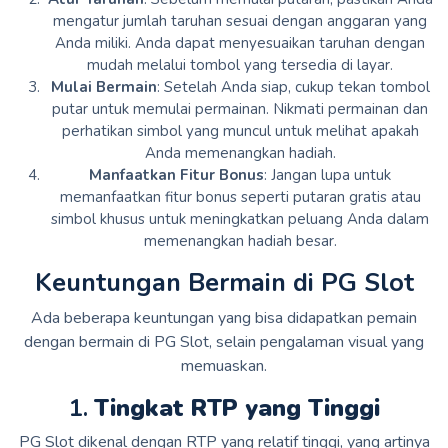
mengatur jumlah taruhan sesuai dengan anggaran yang
Anda miliki. Anda dapat menyesuaikan taruhan dengan
mudah melalui tombol yang tersedia di layar.
Mulai Bermain
: Setelah Anda siap, cukup tekan tombol
putar untuk memulai permainan. Nikmati permainan dan
perhatikan simbol yang muncul untuk melihat apakah
Anda memenangkan hadiah.
Manfaatkan Fitur Bonus
: Jangan lupa untuk
memanfaatkan fitur bonus seperti putaran gratis atau
simbol khusus untuk meningkatkan peluang Anda dalam
memenangkan hadiah besar.
Keuntungan Bermain di PG Slot
Ada beberapa keuntungan yang bisa didapatkan pemain
dengan bermain di PG Slot, selain pengalaman visual yang
memuaskan.
1.
Tingkat RTP yang Tinggi
PG Slot dikenal dengan RTP yang relatif tinggi, yang artinya