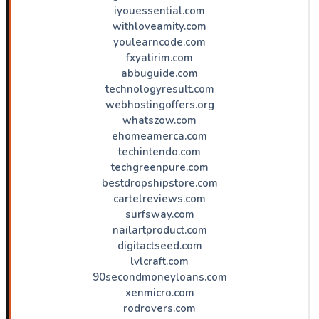
iyouessential.com
withloveamity.com
youlearncode.com
fxyatirim.com
abbuguide.com
technologyresult.com
webhostingoffers.org
whatszow.com
ehomeamerca.com
techintendo.com
techgreenpure.com
bestdropshipstore.com
cartelreviews.com
surfsway.com
nailartproduct.com
digitactseed.com
lvlcraft.com
90secondmoneyloans.com
xenmicro.com
rodrovers.com