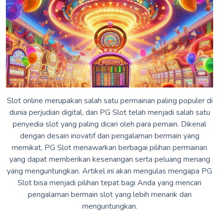
Slot online merupakan salah satu permainan paling populer di
dunia perjudian digital, dan PG Slot telah menjadi salah satu
penyedia slot yang paling dicari oleh para pemain. Dikenal
dengan desain inovatif dan pengalaman bermain yang
memikat, PG Slot menawarkan berbagai pilihan permainan
yang dapat memberikan kesenangan serta peluang menang
yang menguntungkan. Artikel ini akan mengulas mengapa PG
Slot bisa menjadi pilihan tepat bagi Anda yang mencari
pengalaman bermain slot yang lebih menarik dan
menguntungkan.