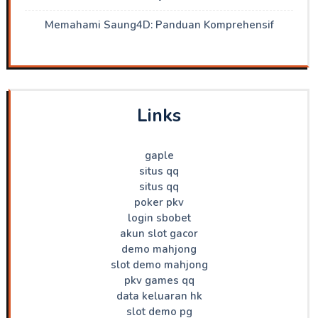
Memahami Saung4D: Panduan Komprehensif
Links
gaple
situs qq
situs qq
poker pkv
login sbobet
akun slot gacor
demo mahjong
slot demo mahjong
pkv games qq
data keluaran hk
slot demo pg