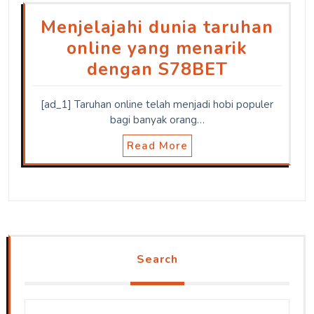
Menjelajahi dunia taruhan
online yang menarik
dengan S78BET
[ad_1] Taruhan online telah menjadi hobi populer
bagi banyak orang…
Read More
Search