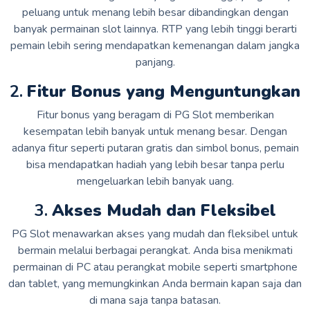
peluang untuk menang lebih besar dibandingkan dengan
banyak permainan slot lainnya. RTP yang lebih tinggi berarti
pemain lebih sering mendapatkan kemenangan dalam jangka
panjang.
2.
Fitur Bonus yang Menguntungkan
Fitur bonus yang beragam di PG Slot memberikan
kesempatan lebih banyak untuk menang besar. Dengan
adanya fitur seperti putaran gratis dan simbol bonus, pemain
bisa mendapatkan hadiah yang lebih besar tanpa perlu
mengeluarkan lebih banyak uang.
3.
Akses Mudah dan Fleksibel
PG Slot menawarkan akses yang mudah dan fleksibel untuk
bermain melalui berbagai perangkat. Anda bisa menikmati
permainan di PC atau perangkat mobile seperti smartphone
dan tablet, yang memungkinkan Anda bermain kapan saja dan
di mana saja tanpa batasan.