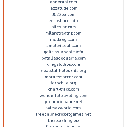
annerani.com
jazzatude.com
0022pa.com
zeroshare.info
bilesinc.com
milaretreatnz.com
modaagi.com
smallvilleph.com
galiciasuroeste.info
batallasdeguerra.com
dregstudios.com
neatstuffhelpskids.org
moraessoccer.com
forochile.org
chart-track.com
wonderfultraveling.com
promocioname.net
wimaxworld.com
freeonlinecricketgames.net
bestcashing.biz
firerestrictions.us