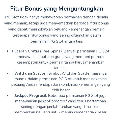
Fitur Bonus yang Menguntungkan
PG Slot tidak hanya menawarkan permainan dengan desain
yang menarik, tetapi juga menyematkan berbagai fitur bonus
yang dapat meningkatkan peluang kemenangan pemain.
Beberapa fitur bonus yang sering ditemukan dalam
permainan PG Slot antara lain:
Putaran Gratis (Free Spins)
: Banyak permainan PG Slot
menawarkan putaran gratis yang memberi pemain
kesempatan untuk bermain tanpa harus menambah
taruhan.
Wild dan Scatter
: Simbol Wild dan Scatter biasanya
muncul dalam permainan PG Slot untuk meningkatkan
peluang Anda mendapatkan kombinasi kemenangan yang
lebih besar.
Jackpot Progresif
: Beberapa permainan PG Slot juga
menawarkan jackpot progresif yang terus bertambah
seiring dengan jumlah taruhan yang dimainkan,
memberikan peluang untuk meraih kemenangan besar.