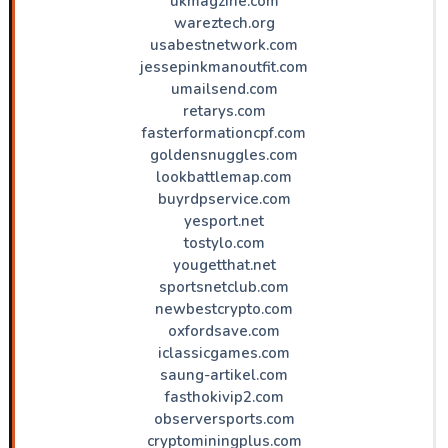
ukmagzine.com
wareztech.org
usabestnetwork.com
jessepinkmanoutfit.com
umailsend.com
retarys.com
fasterformationcpf.com
goldensnuggles.com
lookbattlemap.com
buyrdpservice.com
yesport.net
tostylo.com
yougetthat.net
sportsnetclub.com
newbestcrypto.com
oxfordsave.com
iclassicgames.com
saung-artikel.com
fasthokivip2.com
observersports.com
cryptominingplus.com