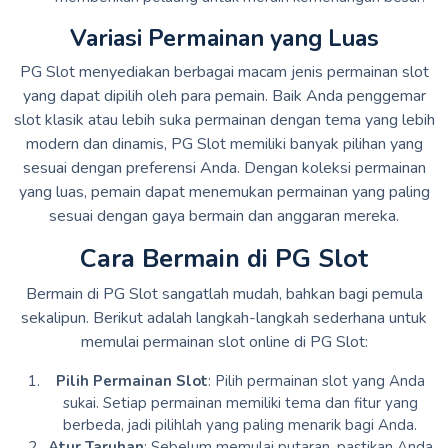
Variasi Permainan yang Luas
PG Slot menyediakan berbagai macam jenis permainan slot
yang dapat dipilih oleh para pemain. Baik Anda penggemar
slot klasik atau lebih suka permainan dengan tema yang lebih
modern dan dinamis, PG Slot memiliki banyak pilihan yang
sesuai dengan preferensi Anda. Dengan koleksi permainan
yang luas, pemain dapat menemukan permainan yang paling
sesuai dengan gaya bermain dan anggaran mereka.
Cara Bermain di PG Slot
Bermain di PG Slot sangatlah mudah, bahkan bagi pemula
sekalipun. Berikut adalah langkah-langkah sederhana untuk
memulai permainan slot online di PG Slot:
Pilih Permainan Slot
: Pilih permainan slot yang Anda
sukai. Setiap permainan memiliki tema dan fitur yang
berbeda, jadi pilihlah yang paling menarik bagi Anda.
Atur Taruhan
: Sebelum memulai putaran, pastikan Anda