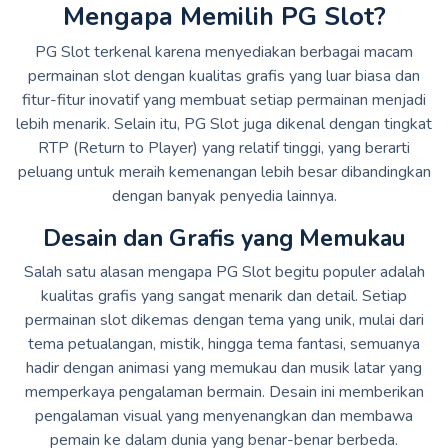
Mengapa Memilih PG Slot?
PG Slot terkenal karena menyediakan berbagai macam
permainan slot dengan kualitas grafis yang luar biasa dan
fitur-fitur inovatif yang membuat setiap permainan menjadi
lebih menarik. Selain itu, PG Slot juga dikenal dengan tingkat
RTP (Return to Player) yang relatif tinggi, yang berarti
peluang untuk meraih kemenangan lebih besar dibandingkan
dengan banyak penyedia lainnya.
Desain dan Grafis yang Memukau
Salah satu alasan mengapa PG Slot begitu populer adalah
kualitas grafis yang sangat menarik dan detail. Setiap
permainan slot dikemas dengan tema yang unik, mulai dari
tema petualangan, mistik, hingga tema fantasi, semuanya
hadir dengan animasi yang memukau dan musik latar yang
memperkaya pengalaman bermain. Desain ini memberikan
pengalaman visual yang menyenangkan dan membawa
pemain ke dalam dunia yang benar-benar berbeda.