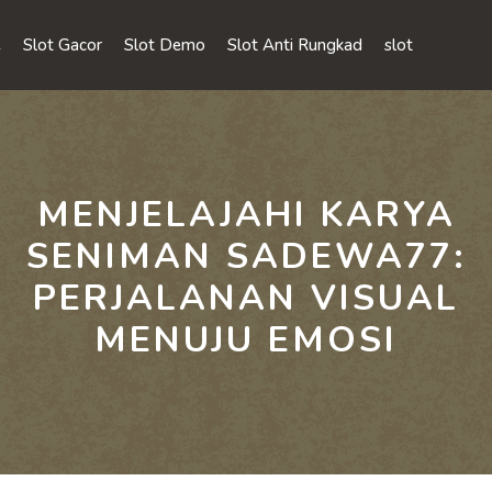
e
Slot Gacor
Slot Demo
Slot Anti Rungkad
slot
MENJELAJAHI KARYA
SENIMAN SADEWA77:
PERJALANAN VISUAL
MENUJU EMOSI