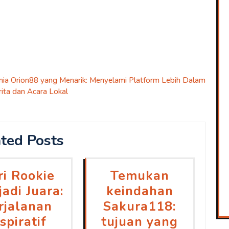
unia Orion88 yang Menarik: Menyelami Platform Lebih Dalam
ita dan Acara Lokal
ted Posts
ri Rookie
Temukan
adi Juara:
keindahan
rjalanan
Sakura118:
spiratif
tujuan yang