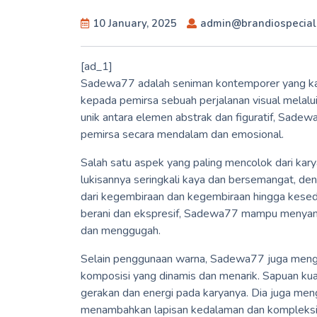
10 January, 2025
admin@brandiospecial
[ad_1]
Sadewa77 adalah seniman kontemporer yang ka
kepada pemirsa sebuah perjalanan visual melal
unik antara elemen abstrak dan figuratif, Sade
pemirsa secara mendalam dan emosional.
Salah satu aspek yang paling mencolok dari ka
lukisannya seringkali kaya dan bersemangat, d
dari kegembiraan dan kegembiraan hingga kese
berani dan ekspresif, Sadewa77 mampu menyamp
dan menggugah.
Selain penggunaan warna, Sadewa77 juga mengg
komposisi yang dinamis dan menarik. Sapuan kua
gerakan dan energi pada karyanya. Dia juga m
menambahkan lapisan kedalaman dan kompleksit