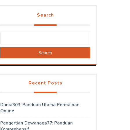
Search
Search
Recent Posts
Dunia303: Panduan Utama Permainan
Online
Pengertian Dewanaga77: Panduan
Komprehensif