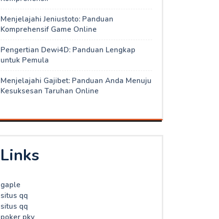
Menjelajahi Jeniustoto: Panduan
Komprehensif Game Online
Pengertian Dewi4D: Panduan Lengkap
untuk Pemula
Menjelajahi Gajibet: Panduan Anda Menuju
Kesuksesan Taruhan Online
Links
gaple
situs qq
situs qq
poker pkv