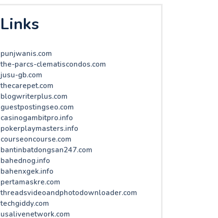
Links
punjwanis.com
the-parcs-clematiscondos.com
jusu-gb.com
thecarepet.com
blogwriterplus.com
guestpostingseo.com
casinogambitpro.info
pokerplaymasters.info
courseoncourse.com
bantinbatdongsan247.com
bahednog.info
bahenxgek.info
pertamaskre.com
threadsvideoandphotodownloader.com
techgiddy.com
usalivenetwork.com