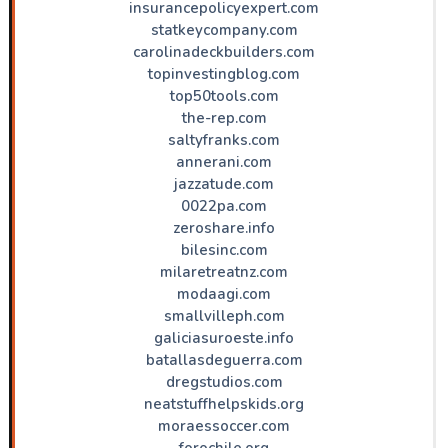
insurancepolicyexpert.com
statkeycompany.com
carolinadeckbuilders.com
topinvestingblog.com
top50tools.com
the-rep.com
saltyfranks.com
annerani.com
jazzatude.com
0022pa.com
zeroshare.info
bilesinc.com
milaretreatnz.com
modaagi.com
smallvilleph.com
galiciasuroeste.info
batallasdeguerra.com
dregstudios.com
neatstuffhelpskids.org
moraessoccer.com
forochile.org