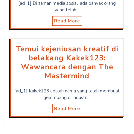
[ad_1] Di zaman media sosial, ada banyak orang
yang telah…
Read More
Temui kejeniusan kreatif di
belakang Kakek123:
Wawancara dengan The
Mastermind
[ad_1] Kakek123 adalah nama yang telah membuat
gelombang di industri…
Read More