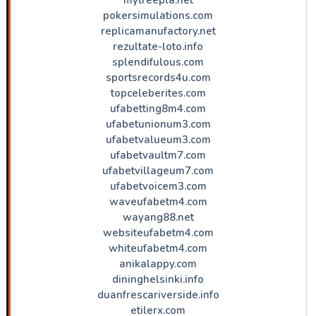
pokersimulations.com
replicamanufactory.net
rezultate-loto.info
splendifulous.com
sportsrecords4u.com
topceleberites.com
ufabetting8m4.com
ufabetunionum3.com
ufabetvalueum3.com
ufabetvaultm7.com
ufabetvillageum7.com
ufabetvoicem3.com
waveufabetm4.com
wayang88.net
websiteufabetm4.com
whiteufabetm4.com
anikalappy.com
dininghelsinki.info
duanfrescariverside.info
etilerx.com