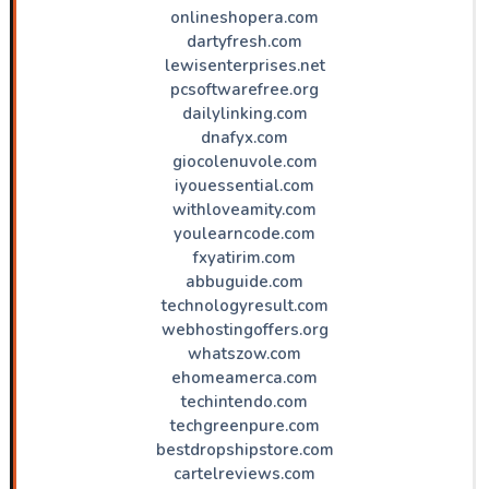
onlineshopera.com
dartyfresh.com
lewisenterprises.net
pcsoftwarefree.org
dailylinking.com
dnafyx.com
giocolenuvole.com
iyouessential.com
withloveamity.com
youlearncode.com
fxyatirim.com
abbuguide.com
technologyresult.com
webhostingoffers.org
whatszow.com
ehomeamerca.com
techintendo.com
techgreenpure.com
bestdropshipstore.com
cartelreviews.com