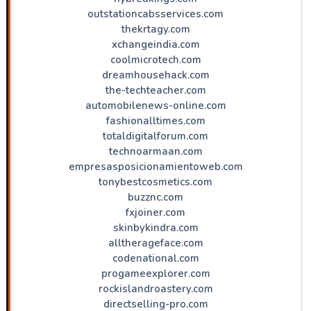
outstationcabsservices.com
thekrtagy.com
xchangeindia.com
coolmicrotech.com
dreamhousehack.com
the-techteacher.com
automobilenews-online.com
fashionalltimes.com
totaldigitalforum.com
technoarmaan.com
empresasposicionamientoweb.com
tonybestcosmetics.com
buzznc.com
fxjoiner.com
skinbykindra.com
alltherageface.com
codenational.com
progameexplorer.com
rockislandroastery.com
directselling-pro.com