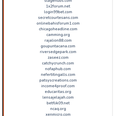
stagehubs.com
1x2forum.net
login99bet.com
secretcourtesans.com
onlinebahisforum1.com
chicagoheadline.com
camming.org
rajalion88.com
goupuntacana.com
riversedgepark.com
zaseez.com
catchycrunch.com
nofaphub.com
nefertitingalls.com
patsyscreations.com
income4proof.com
educaritas.org
lensajelajah.com
betflik09.net
ncaq.org
xenmicro.com