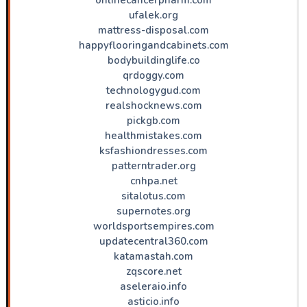
ufalek.org
mattress-disposal.com
happyflooringandcabinets.com
bodybuildinglife.co
qrdoggy.com
technologygud.com
realshocknews.com
pickgb.com
healthmistakes.com
ksfashiondresses.com
patterntrader.org
cnhpa.net
sitalotus.com
supernotes.org
worldsportsempires.com
updatecentral360.com
katamastah.com
zqscore.net
aseleraio.info
asticio.info