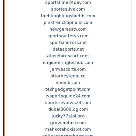
sportstime24day.com
sporteslive.com
theblingblingshields.com
pinkfrenchtipnails.com
newgamestv.com
sportsgallerys.com
sportsmirrors.net
datasports.net
atasehirescortu.net
engineeringtechub.com
jerryescorts.com
attorneylegal.co
voomb.com
techgadgetpoint.com
tvsportsguide24.com
sportsreviews24.com
dubai360blog.com
lucky77slot.org
growmefast.com
mahkotahokislot.com
onlinecancerpharm.com