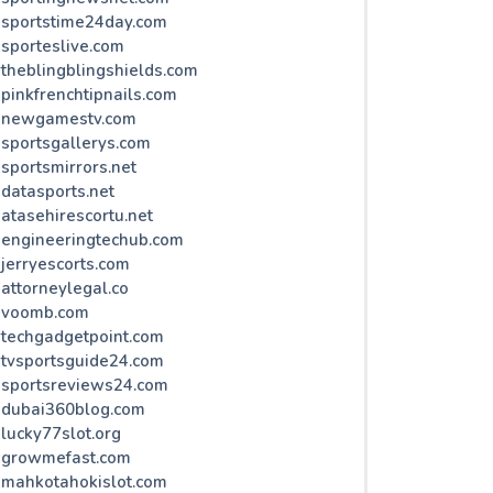
sportstime24day.com
sporteslive.com
theblingblingshields.com
pinkfrenchtipnails.com
newgamestv.com
sportsgallerys.com
sportsmirrors.net
datasports.net
atasehirescortu.net
engineeringtechub.com
jerryescorts.com
attorneylegal.co
voomb.com
techgadgetpoint.com
tvsportsguide24.com
sportsreviews24.com
dubai360blog.com
lucky77slot.org
growmefast.com
mahkotahokislot.com