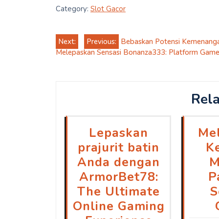
Category:
Slot Gacor
Post
Next:
Previous:
Bebaskan Potensi Kemenanga
Melepaskan Sensasi Bonanza333: Platform Game
navigation
Rela
Lepaskan
Me
prajurit batin
K
Anda dengan
M
ArmorBet78:
P
The Ultimate
S
Online Gaming