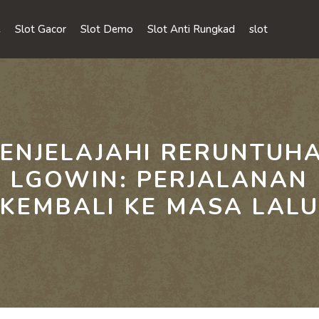
e
Slot Gacor
Slot Demo
Slot Anti Rungkad
slot
ENJELAJAHI RERUNTUH
LGOWIN: PERJALANAN
KEMBALI KE MASA LALU