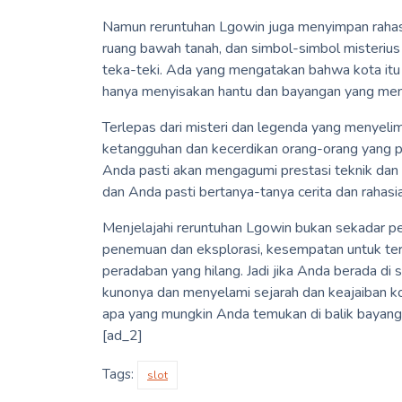
Namun reruntuhan Lgowin juga menyimpan rahasi
ruang bawah tanah, dan simbol-simbol misterius
teka-teki. Ada yang mengatakan bahwa kota itu
hanya menyisakan hantu dan bayangan yang meng
Terlepas dari misteri dan legenda yang menyeli
ketangguhan dan kecerdikan orang-orang yang per
Anda pasti akan mengagumi prestasi teknik dan 
dan Anda pasti bertanya-tanya cerita dan rahasia
Menjelajahi reruntuhan Lgowin bukan sekadar per
penemuan dan eksplorasi, kesempatan untuk te
peradaban yang hilang. Jadi jika Anda berada di 
kunonya dan menyelami sejarah dan keajaiban kot
apa yang mungkin Anda temukan di balik bayan
[ad_2]
Tags:
slot