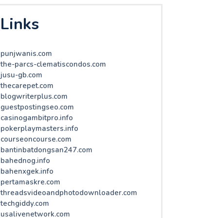
Links
punjwanis.com
the-parcs-clematiscondos.com
jusu-gb.com
thecarepet.com
blogwriterplus.com
guestpostingseo.com
casinogambitpro.info
pokerplaymasters.info
courseoncourse.com
bantinbatdongsan247.com
bahednog.info
bahenxgek.info
pertamaskre.com
threadsvideoandphotodownloader.com
techgiddy.com
usalivenetwork.com