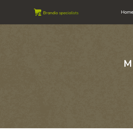
Skip
to
Hom
content
M