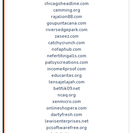
chicagoheadline.com
camming.org
rajalion88.com
goupuntacana.com
riversedgepark.com
zaseez.com
catchycrunch.com
nofaphub.com
nefertitingalls.com
patsyscreations.com
income4proof.com
educaritas.org
lensajelajah.com
betflik09.net
ncaq.org
xenmicro.com
onlineshopera.com
dartyfresh.com
lewisenterprises.net
pcsoftwarefree.org