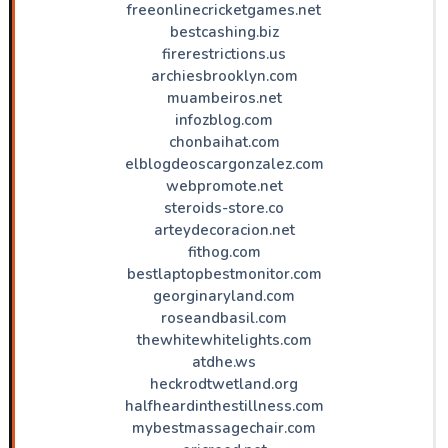
freeonlinecricketgames.net
bestcashing.biz
firerestrictions.us
archiesbrooklyn.com
muambeiros.net
infozblog.com
chonbaihat.com
elblogdeoscargonzalez.com
webpromote.net
steroids-store.co
arteydecoracion.net
fithog.com
bestlaptopbestmonitor.com
georginaryland.com
roseandbasil.com
thewhitewhitelights.com
atdhe.ws
heckrodtwetland.org
halfheardinthestillness.com
mybestmassagechair.com