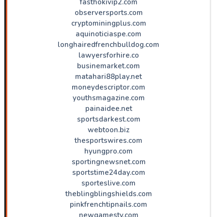
fasthokivip2.com
observersports.com
cryptominingplus.com
aquinoticiaspe.com
longhairedfrenchbulldog.com
lawyersforhire.co
businemarket.com
matahari88play.net
moneydescriptor.com
youthsmagazine.com
painaidee.net
sportsdarkest.com
webtoon.biz
thesportswires.com
hyungpro.com
sportingnewsnet.com
sportstime24day.com
sporteslive.com
theblingblingshields.com
pinkfrenchtipnails.com
newgamestv.com