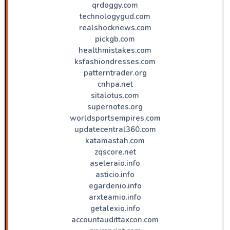
qrdoggy.com
technologygud.com
realshocknews.com
pickgb.com
healthmistakes.com
ksfashiondresses.com
patterntrader.org
cnhpa.net
sitalotus.com
supernotes.org
worldsportsempires.com
updatecentral360.com
katamastah.com
zqscore.net
aseleraio.info
asticio.info
egardenio.info
arxteamio.info
getalexio.info
accountaudittaxcon.com