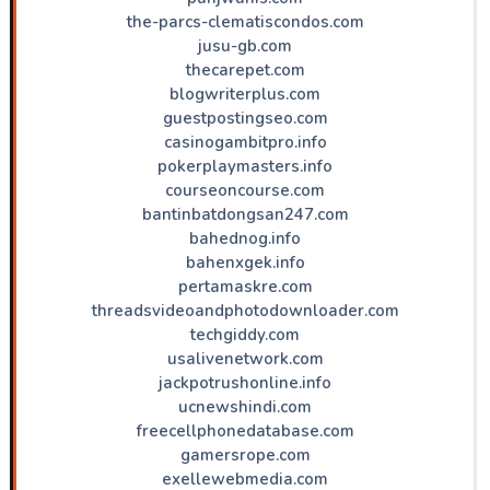
the-parcs-clematiscondos.com
jusu-gb.com
thecarepet.com
blogwriterplus.com
guestpostingseo.com
casinogambitpro.info
pokerplaymasters.info
courseoncourse.com
bantinbatdongsan247.com
bahednog.info
bahenxgek.info
pertamaskre.com
threadsvideoandphotodownloader.com
techgiddy.com
usalivenetwork.com
jackpotrushonline.info
ucnewshindi.com
freecellphonedatabase.com
gamersrope.com
exellewebmedia.com