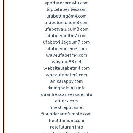
sportsrecords4u.com
topceleberites.com
ufabetting8m4.com
ufabetunionum3.com
ufabetvalueum3.com
ufabetvaultm7.com
ufabetvillageum7.com
ufabetvoicem3.com
waveufabetm4.com
wayang88.net
websiteufabetm4.com
whiteufabetm4.com
anikalappy.com
dininghelsinki.info
duanfrescariverside.info
etilerx.com
finestreplica.net
flounderandfumble.com
healthohunt.com
retefuturah.info