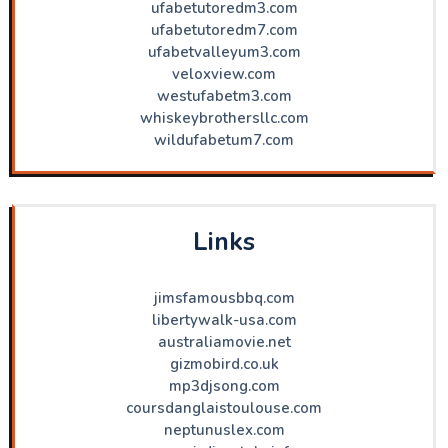
ufabetutoredm3.com
ufabetutoredm7.com
ufabetvalleyum3.com
veloxview.com
westufabetm3.com
whiskeybrothersllc.com
wildufabetum7.com
Links
jimsfamousbbq.com
libertywalk-usa.com
australiamovie.net
gizmobird.co.uk
mp3djsong.com
coursdanglaistoulouse.com
neptunuslex.com