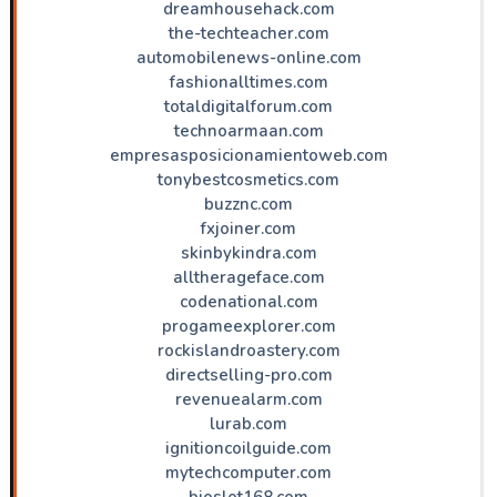
dreamhousehack.com
the-techteacher.com
automobilenews-online.com
fashionalltimes.com
totaldigitalforum.com
technoarmaan.com
empresasposicionamientoweb.com
tonybestcosmetics.com
buzznc.com
fxjoiner.com
skinbykindra.com
alltherageface.com
codenational.com
progameexplorer.com
rockislandroastery.com
directselling-pro.com
revenuealarm.com
lurab.com
ignitioncoilguide.com
mytechcomputer.com
bioslot168.com