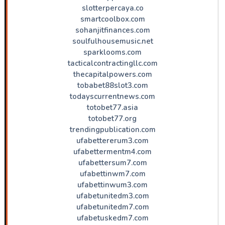
slotterpercaya.co
smartcoolbox.com
sohanjitfinances.com
soulfulhousemusic.net
sparklooms.com
tacticalcontractingllc.com
thecapitalpowers.com
tobabet88slot3.com
todayscurrentnews.com
totobet77.asia
totobet77.org
trendingpublication.com
ufabettererum3.com
ufabettermentm4.com
ufabettersum7.com
ufabettinwm7.com
ufabettinwum3.com
ufabetunitedm3.com
ufabetunitedm7.com
ufabetuskedm7.com