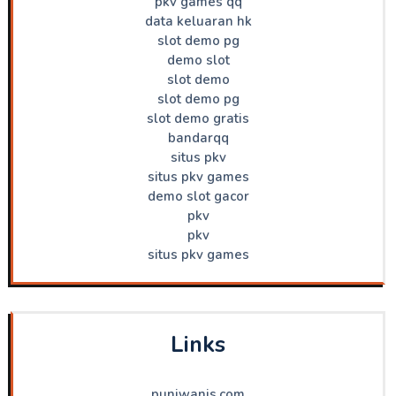
pkv games qq
data keluaran hk
slot demo pg
demo slot
slot demo
slot demo pg
slot demo gratis
bandarqq
situs pkv
situs pkv games
demo slot gacor
pkv
pkv
situs pkv games
Links
punjwanis.com