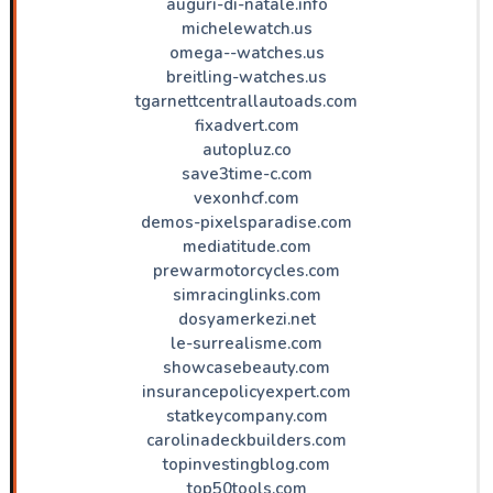
auguri-di-natale.info
michelewatch.us
omega--watches.us
breitling-watches.us
tgarnettcentrallautoads.com
fixadvert.com
autopluz.co
save3time-c.com
vexonhcf.com
demos-pixelsparadise.com
mediatitude.com
prewarmotorcycles.com
simracinglinks.com
dosyamerkezi.net
le-surrealisme.com
showcasebeauty.com
insurancepolicyexpert.com
statkeycompany.com
carolinadeckbuilders.com
topinvestingblog.com
top50tools.com