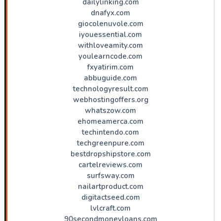
dailylinking.com
dnafyx.com
giocolenuvole.com
iyouessential.com
withloveamity.com
youlearncode.com
fxyatirim.com
abbuguide.com
technologyresult.com
webhostingoffers.org
whatszow.com
ehomeamerca.com
techintendo.com
techgreenpure.com
bestdropshipstore.com
cartelreviews.com
surfsway.com
nailartproduct.com
digitactseed.com
lvlcraft.com
90secondmoneyloans.com