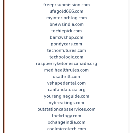
freeprsubmission.com
ufagold666.com
myinteriorblog.com
bnewsindia.com
techiepick.com
bamzyshop.com
pondycars.com
techonfutures.com
techoologic.com
raspberryketonescanada.org
medihealthrules.com
usathrill.com
vshapedental.com
canfandalucia.org
yourengineguide.com
nybreakings.com
outstationcabsservices.com
thekrtagy.com
xchangeindia.com
coolmicrotech.com