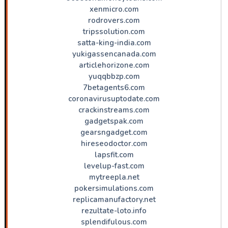
xenmicro.com
rodrovers.com
tripssolution.com
satta-king-india.com
yukigassencanada.com
articlehorizone.com
yuqqbbzp.com
7betagents6.com
coronavirusuptodate.com
crackinstreams.com
gadgetspak.com
gearsngadget.com
hireseodoctor.com
lapsfit.com
levelup-fast.com
mytreepla.net
pokersimulations.com
replicamanufactory.net
rezultate-loto.info
splendifulous.com