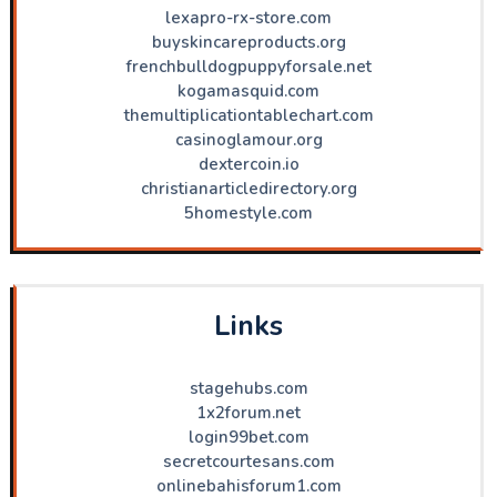
lexapro-rx-store.com
buyskincareproducts.org
frenchbulldogpuppyforsale.net
kogamasquid.com
themultiplicationtablechart.com
casinoglamour.org
dextercoin.io
christianarticledirectory.org
5homestyle.com
Links
stagehubs.com
1x2forum.net
login99bet.com
secretcourtesans.com
onlinebahisforum1.com