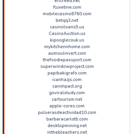
ericreed.net
fluxetine.com
mobilecasino8760.com
betqq3.net
casinoloans5.us
CasinoAuction.us
kipooglecouk.us
mykitchennhome.com
aumoulinvert.com
thefoodiepassport.com
superwindowproject.com
papibakigrafo.com
icanhazjs.com
canimpact.org
goviralstudy.com
cartourism.net
apple-cores.com
pulserasdeactividad10.com
barbaracarlotti.com
desktopmining.net
inthebleachers.net