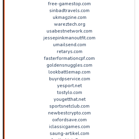
free-gamestop.com
sinbadtravels.com
ukmagzine.com
wareztech.org
usabestnetwork.com
jessepinkmanoutfit.com
umailsend.com
retarys.com
fasterformationcpf.com
goldensnuggles.com
lookbattlemap.com
buyrdpservice.com
yesport.net
tostylo.com
yougetthat.net
sportsnetclub.com
newbestcrypto.com
oxfordsave.com
iclassicgames.com
saung-artikel.com