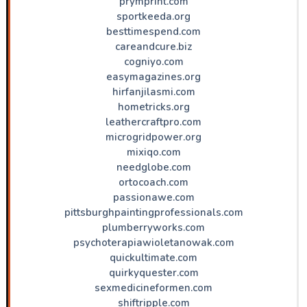
prymprint.com
sportkeeda.org
besttimespend.com
careandcure.biz
cogniyo.com
easymagazines.org
hirfanjilasmi.com
hometricks.org
leathercraftpro.com
microgridpower.org
mixiqo.com
needglobe.com
ortocoach.com
passionawe.com
pittsburghpaintingprofessionals.com
plumberryworks.com
psychoterapiawioletanowak.com
quickultimate.com
quirkyquester.com
sexmedicineformen.com
shiftripple.com