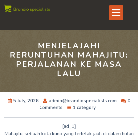
Skip
Op
to
content
But
MENJELAJAHI
RERUNTUHAN MAHAJITU:
PERJALANAN KE MASA
LALU
5 July, 2026
admin@brandiospecialists.com
0
Comments
1 category
[ad_1]
Mahajitu, sebuah kota kuno yang terletak jauh di dalam hutan