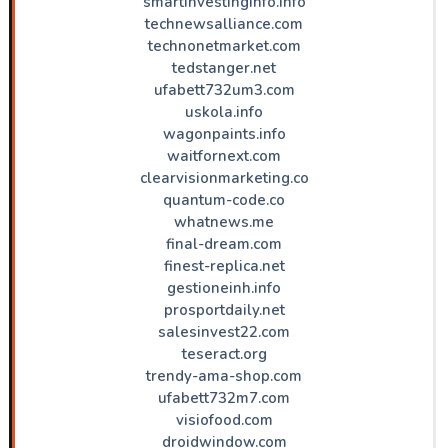
smartinvestinginfo.info
technewsalliance.com
technonetmarket.com
tedstanger.net
ufabett732um3.com
uskola.info
wagonpaints.info
waitfornext.com
clearvisionmarketing.co
quantum-code.co
whatnews.me
final-dream.com
finest-replica.net
gestioneinh.info
prosportdaily.net
salesinvest22.com
teseract.org
trendy-ama-shop.com
ufabett732m7.com
visiofood.com
droidwindow.com