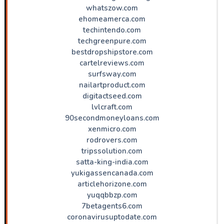
whatszow.com
ehomeamerca.com
techintendo.com
techgreenpure.com
bestdropshipstore.com
cartelreviews.com
surfsway.com
nailartproduct.com
digitactseed.com
lvlcraft.com
90secondmoneyloans.com
xenmicro.com
rodrovers.com
tripssolution.com
satta-king-india.com
yukigassencanada.com
articlehorizone.com
yuqqbbzp.com
7betagents6.com
coronavirusuptodate.com