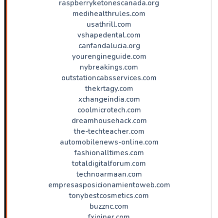
raspberryketonescanada.org
medihealthrules.com
usathrill.com
vshapedental.com
canfandalucia.org
yourengineguide.com
nybreakings.com
outstationcabsservices.com
thekrtagy.com
xchangeindia.com
coolmicrotech.com
dreamhousehack.com
the-techteacher.com
automobilenews-online.com
fashionalltimes.com
totaldigitalforum.com
technoarmaan.com
empresasposicionamientoweb.com
tonybestcosmetics.com
buzznc.com
fxjoiner.com