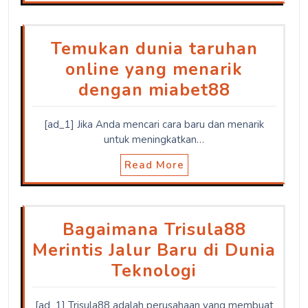
Temukan dunia taruhan
online yang menarik
dengan miabet88
[ad_1] Jika Anda mencari cara baru dan menarik
untuk meningkatkan…
Read More
Bagaimana Trisula88
Merintis Jalur Baru di Dunia
Teknologi
[ad_1] Trisula88 adalah perusahaan yang membuat