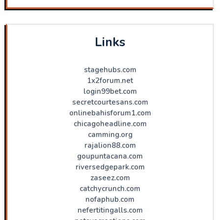
Links
stagehubs.com
1x2forum.net
login99bet.com
secretcourtesans.com
onlinebahisforum1.com
chicagoheadline.com
camming.org
rajalion88.com
goupuntacana.com
riversedgepark.com
zaseez.com
catchycrunch.com
nofaphub.com
nefertitingalls.com