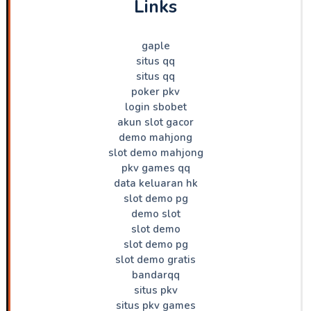
Links
gaple
situs qq
situs qq
poker pkv
login sbobet
akun slot gacor
demo mahjong
slot demo mahjong
pkv games qq
data keluaran hk
slot demo pg
demo slot
slot demo
slot demo pg
slot demo gratis
bandarqq
situs pkv
situs pkv games