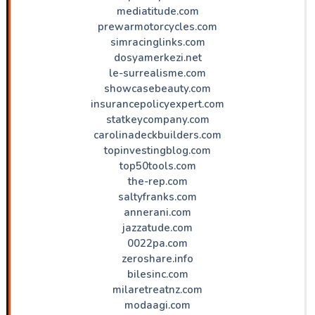
mediatitude.com
prewarmotorcycles.com
simracinglinks.com
dosyamerkezi.net
le-surrealisme.com
showcasebeauty.com
insurancepolicyexpert.com
statkeycompany.com
carolinadeckbuilders.com
topinvestingblog.com
top50tools.com
the-rep.com
saltyfranks.com
annerani.com
jazzatude.com
0022pa.com
zeroshare.info
bilesinc.com
milaretreatnz.com
modaagi.com