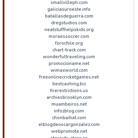
smallvilleph.com
galiciasuroeste.info
batallasdeguerra.com
dregstudios.com
neatstuffhelpskids.org
moraessoccer.com
forochile.org
chart-track.com
wonderfultraveling.com
promocioname.net
wimaxworld.com
freeonlinecricketgames.net
bestcashing.biz
firerestrictions.us
archiesbrooklyn.com
muambeiros.net
infozblog.com
chonbaihat.com
elblogdeoscargonzalez.com
webpromote.net
steroids-store.co