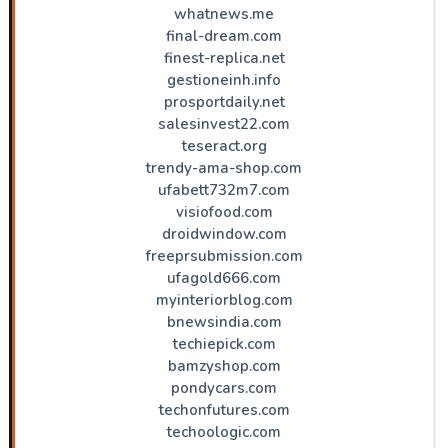
whatnews.me
final-dream.com
finest-replica.net
gestioneinh.info
prosportdaily.net
salesinvest22.com
teseract.org
trendy-ama-shop.com
ufabett732m7.com
visiofood.com
droidwindow.com
freeprsubmission.com
ufagold666.com
myinteriorblog.com
bnewsindia.com
techiepick.com
bamzyshop.com
pondycars.com
techonfutures.com
techoologic.com