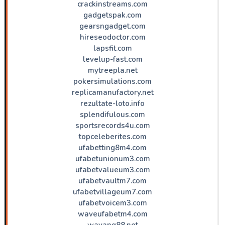
crackinstreams.com
gadgetspak.com
gearsngadget.com
hireseodoctor.com
lapsfit.com
levelup-fast.com
mytreepla.net
pokersimulations.com
replicamanufactory.net
rezultate-loto.info
splendifulous.com
sportsrecords4u.com
topceleberites.com
ufabetting8m4.com
ufabetunionum3.com
ufabetvalueum3.com
ufabetvaultm7.com
ufabetvillageum7.com
ufabetvoicem3.com
waveufabetm4.com
wayang88.net