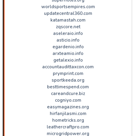
worldsportsempires.com
updatecentral360.com
katamastah.com
zqscore.net
aseleraio.info
asticio.info
egardenio.info
arxteamio.info
getalexio.info
accountaudittaxcon.com
prymprint.com
sportkeeda.org
besttimespend.com
careandcure.biz
cogniyo.com
easymagazines.org
hirfanjilasmi.com
hometricks.org
leathercraftpro.com
microgridpower.org