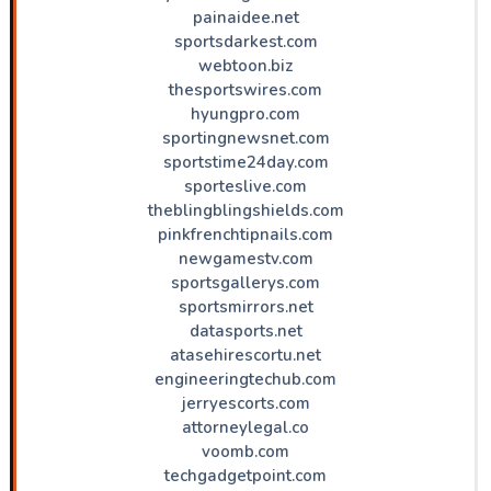
painaidee.net
sportsdarkest.com
webtoon.biz
thesportswires.com
hyungpro.com
sportingnewsnet.com
sportstime24day.com
sporteslive.com
theblingblingshields.com
pinkfrenchtipnails.com
newgamestv.com
sportsgallerys.com
sportsmirrors.net
datasports.net
atasehirescortu.net
engineeringtechub.com
jerryescorts.com
attorneylegal.co
voomb.com
techgadgetpoint.com