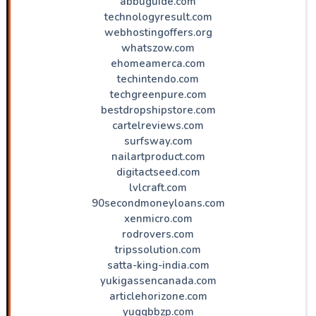
abbuguide.com
technologyresult.com
webhostingoffers.org
whatszow.com
ehomeamerca.com
techintendo.com
techgreenpure.com
bestdropshipstore.com
cartelreviews.com
surfsway.com
nailartproduct.com
digitactseed.com
lvlcraft.com
90secondmoneyloans.com
xenmicro.com
rodrovers.com
tripssolution.com
satta-king-india.com
yukigassencanada.com
articlehorizone.com
yuqqbbzp.com