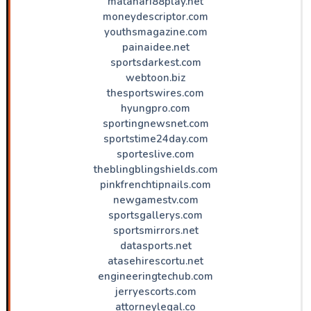
matahari88play.net
moneydescriptor.com
youthsmagazine.com
painaidee.net
sportsdarkest.com
webtoon.biz
thesportswires.com
hyungpro.com
sportingnewsnet.com
sportstime24day.com
sporteslive.com
theblingblingshields.com
pinkfrenchtipnails.com
newgamestv.com
sportsgallerys.com
sportsmirrors.net
datasports.net
atasehirescortu.net
engineeringtechub.com
jerryescorts.com
attorneylegal.co