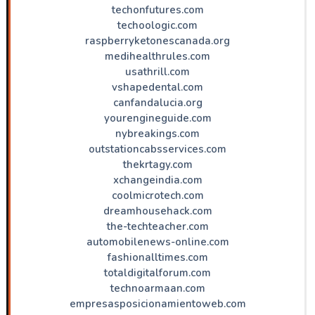
techonfutures.com
techoologic.com
raspberryketonescanada.org
medihealthrules.com
usathrill.com
vshapedental.com
canfandalucia.org
yourengineguide.com
nybreakings.com
outstationcabsservices.com
thekrtagy.com
xchangeindia.com
coolmicrotech.com
dreamhousehack.com
the-techteacher.com
automobilenews-online.com
fashionalltimes.com
totaldigitalforum.com
technoarmaan.com
empresasposicionamientoweb.com