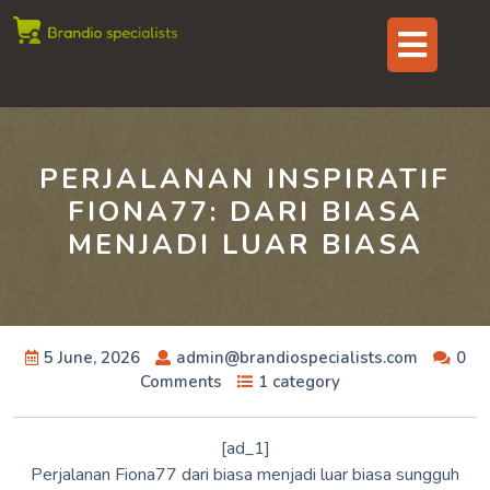
Skip
Op
to
content
But
PERJALANAN INSPIRATIF
FIONA77: DARI BIASA
MENJADI LUAR BIASA
5 June, 2026
admin@brandiospecialists.com
0
Comments
1 category
[ad_1]
Perjalanan Fiona77 dari biasa menjadi luar biasa sungguh