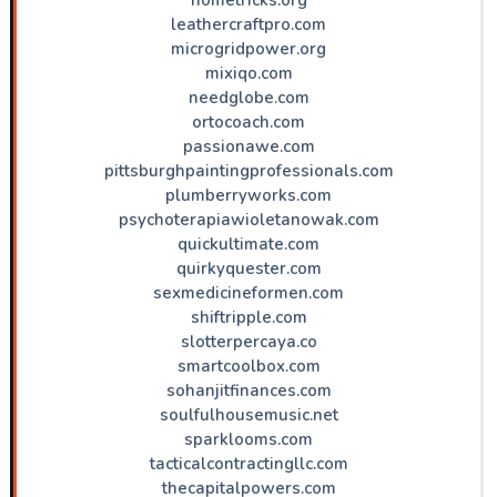
leathercraftpro.com
microgridpower.org
mixiqo.com
needglobe.com
ortocoach.com
passionawe.com
pittsburghpaintingprofessionals.com
plumberryworks.com
psychoterapiawioletanowak.com
quickultimate.com
quirkyquester.com
sexmedicineformen.com
shiftripple.com
slotterpercaya.co
smartcoolbox.com
sohanjitfinances.com
soulfulhousemusic.net
sparklooms.com
tacticalcontractingllc.com
thecapitalpowers.com