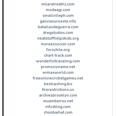
milaretreatnz.com
modaagi.com
smallvilleph.com
galiciasuroeste.info
batallasdeguerra.com
dregstudios.com
neatstuffhelpskids.org
moraessoccer.com
forochile.org
chart-track.com
wonderfultraveling.com
promocioname.net
wimaxworld.com
freeonlinecricketgames.net
bestcashing.biz
firerestrictions.us
archiesbrooklyn.com
muambeiros.net
infozblog.com
chonbaihat.com