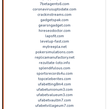
7betagents6.com
coronavirusuptodate.com
crackinstreams.com
gadgetspak.com
gearsngadget.com
hireseodoctor.com
lapsfit.com
levelup-fast.com
mytreepla.net
pokersimulations.com
replicamanufactory.net
rezultate-loto.info
splendifulous.com
sportsrecords4u.com
topceleberites.com
ufabetting8m4.com
ufabetunionum3.com
ufabetvalueum3.com
ufabetvaultm7.com
ufabetvillageum7.com