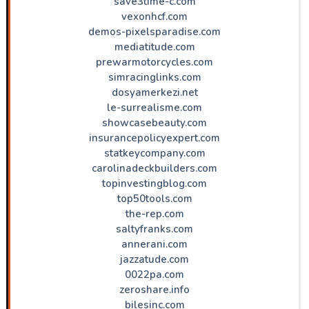
save3time-c.com
vexonhcf.com
demos-pixelsparadise.com
mediatitude.com
prewarmotorcycles.com
simracinglinks.com
dosyamerkezi.net
le-surrealisme.com
showcasebeauty.com
insurancepolicyexpert.com
statkeycompany.com
carolinadeckbuilders.com
topinvestingblog.com
top50tools.com
the-rep.com
saltyfranks.com
annerani.com
jazzatude.com
0022pa.com
zeroshare.info
bilesinc.com