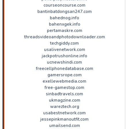
courseoncourse.com
bantinbatdongsan247.com
bahednog.info
bahenxgek.info
pertamaskre.com
threadsvideoandphotodownloader.com
techgiddy.com
usalivenetwork.com
jackpotrushonline.info
ucnewshindi.com
freecellphonedatabase.com
gamersrope.com
exellewebmedia.com
free-gamestop.com
sinbadtravels.com
ukmagzine.com
wareztech.org
usabestnetwork.com
jessepinkmanoutfit.com
umailsend.com