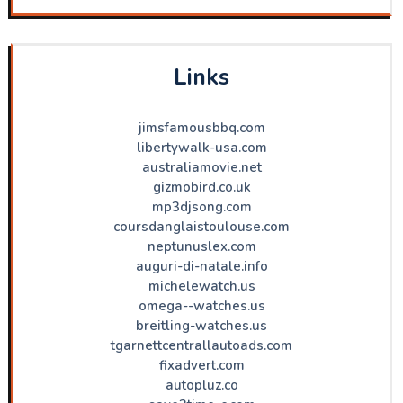
Links
jimsfamousbbq.com
libertywalk-usa.com
australiamovie.net
gizmobird.co.uk
mp3djsong.com
coursdanglaistoulouse.com
neptunuslex.com
auguri-di-natale.info
michelewatch.us
omega--watches.us
breitling-watches.us
tgarnettcentrallautoads.com
fixadvert.com
autopluz.co