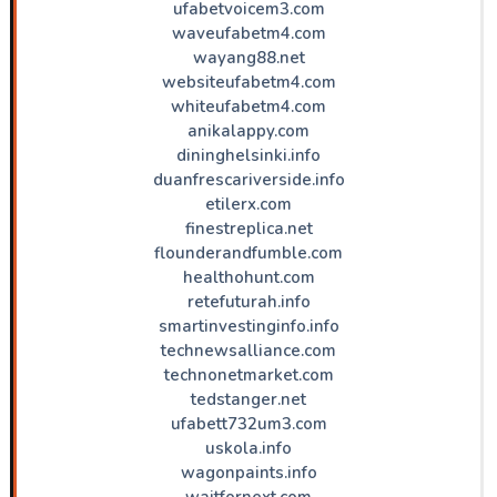
ufabetvoicem3.com
waveufabetm4.com
wayang88.net
websiteufabetm4.com
whiteufabetm4.com
anikalappy.com
dininghelsinki.info
duanfrescariverside.info
etilerx.com
finestreplica.net
flounderandfumble.com
healthohunt.com
retefuturah.info
smartinvestinginfo.info
technewsalliance.com
technonetmarket.com
tedstanger.net
ufabett732um3.com
uskola.info
wagonpaints.info
waitfornext.com