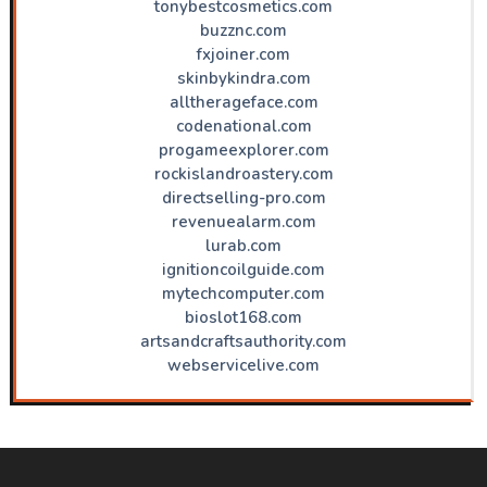
tonybestcosmetics.com
buzznc.com
fxjoiner.com
skinbykindra.com
alltherageface.com
codenational.com
progameexplorer.com
rockislandroastery.com
directselling-pro.com
revenuealarm.com
lurab.com
ignitioncoilguide.com
mytechcomputer.com
bioslot168.com
artsandcraftsauthority.com
webservicelive.com