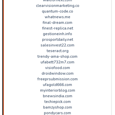
clearvisionmarketing.co
quantum-code.co
whatnews.me
final-dream.com
finest-replica.net
gestioneinh.info
prosportdaily.net
salesinvest22.com
teseract.org
trendy-ama-shop.com
ufabett732m7.com
visiofood.com
droidwindow.com
freeprsubmission.com
ufagold666.com
myinteriorblog.com
bnewsindia.com
techiepick.com
bamzyshop.com
pondycars.com