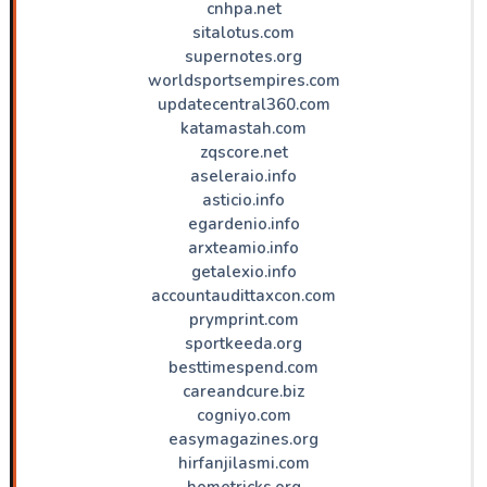
cnhpa.net
sitalotus.com
supernotes.org
worldsportsempires.com
updatecentral360.com
katamastah.com
zqscore.net
aseleraio.info
asticio.info
egardenio.info
arxteamio.info
getalexio.info
accountaudittaxcon.com
prymprint.com
sportkeeda.org
besttimespend.com
careandcure.biz
cogniyo.com
easymagazines.org
hirfanjilasmi.com
hometricks.org