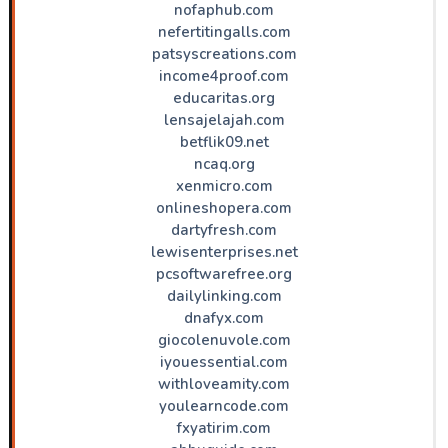
nofaphub.com
nefertitingalls.com
patsyscreations.com
income4proof.com
educaritas.org
lensajelajah.com
betflik09.net
ncaq.org
xenmicro.com
onlineshopera.com
dartyfresh.com
lewisenterprises.net
pcsoftwarefree.org
dailylinking.com
dnafyx.com
giocolenuvole.com
iyouessential.com
withloveamity.com
youlearncode.com
fxyatirim.com