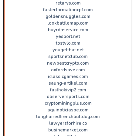
retarys.com
fasterformationcpf.com
goldensnuggles.com
lookbattlemap.com
buyrdpservice.com
yesport.net
tostylo.com
yougetthat.net
sportsnetclub.com
newbestcrypto.com
oxfordsave.com
iclassicgames.com
saung-artikel.com
fasthokivip2.com
observersports.com
cryptominingplus.com
aquinoticiaspe.com
longhairedfrenchbulldog.com
lawyersforhire.co
businemarket.com