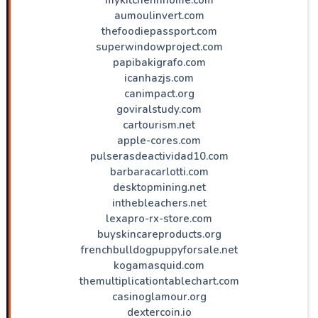
aumoulinvert.com
thefoodiepassport.com
superwindowproject.com
papibakigrafo.com
icanhazjs.com
canimpact.org
goviralstudy.com
cartourism.net
apple-cores.com
pulserasdeactividad10.com
barbaracarlotti.com
desktopmining.net
inthebleachers.net
lexapro-rx-store.com
buyskincareproducts.org
frenchbulldogpuppyforsale.net
kogamasquid.com
themultiplicationtablechart.com
casinoglamour.org
dextercoin.io