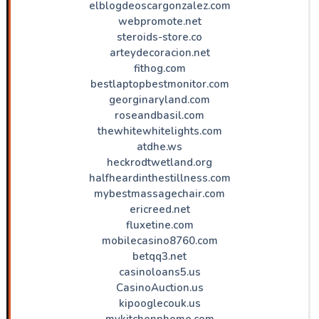
elblogdeoscargonzalez.com
webpromote.net
steroids-store.co
arteydecoracion.net
fithog.com
bestlaptopbestmonitor.com
georginaryland.com
roseandbasil.com
thewhitewhitelights.com
atdhe.ws
heckrodtwetland.org
halfheardinthestillness.com
mybestmassagechair.com
ericreed.net
fluxetine.com
mobilecasino8760.com
betqq3.net
casinoloans5.us
CasinoAuction.us
kipooglecouk.us
mykitchennhome.com