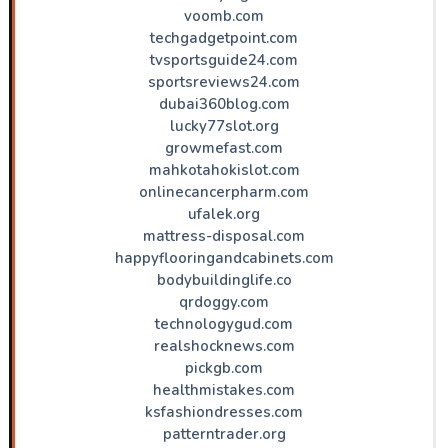
voomb.com
techgadgetpoint.com
tvsportsguide24.com
sportsreviews24.com
dubai360blog.com
lucky77slot.org
growmefast.com
mahkotahokislot.com
onlinecancerpharm.com
ufalek.org
mattress-disposal.com
happyflooringandcabinets.com
bodybuildinglife.co
qrdoggy.com
technologygud.com
realshocknews.com
pickgb.com
healthmistakes.com
ksfashiondresses.com
patterntrader.org