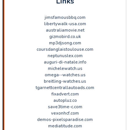
Links
jimsfamousbbq.com
libertywalk-usa.com
australiamovie.net
gizmobird.co.uk
mp3djsong.com
coursdanglaistoulouse.com
neptunuslex.com
auguri-di-natale.info
michelewatch.us
omega--watches.us
breitling-watches.us
tgarnettcentrallautoads.com
fixadvert.com
autopluz.co
save3time-c.com
vexonhcf.com
demos-pixelsparadise.com
mediatitude.com