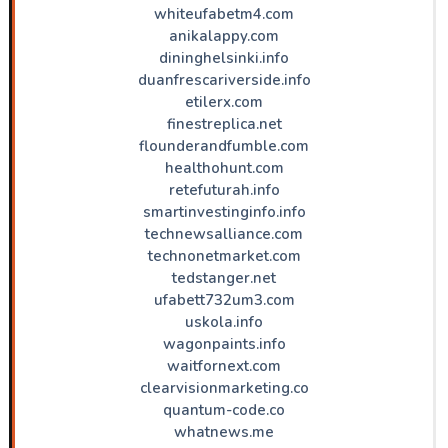
whiteufabetm4.com
anikalappy.com
dininghelsinki.info
duanfrescariverside.info
etilerx.com
finestreplica.net
flounderandfumble.com
healthohunt.com
retefuturah.info
smartinvestinginfo.info
technewsalliance.com
technonetmarket.com
tedstanger.net
ufabett732um3.com
uskola.info
wagonpaints.info
waitfornext.com
clearvisionmarketing.co
quantum-code.co
whatnews.me