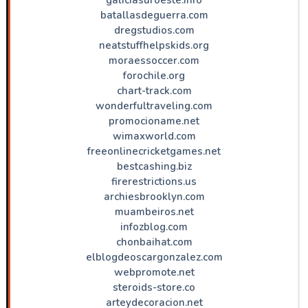
batallasdeguerra.com
dregstudios.com
neatstuffhelpskids.org
moraessoccer.com
forochile.org
chart-track.com
wonderfultraveling.com
promocioname.net
wimaxworld.com
freeonlinecricketgames.net
bestcashing.biz
firerestrictions.us
archiesbrooklyn.com
muambeiros.net
infozblog.com
chonbaihat.com
elblogdeoscargonzalez.com
webpromote.net
steroids-store.co
arteydecoracion.net