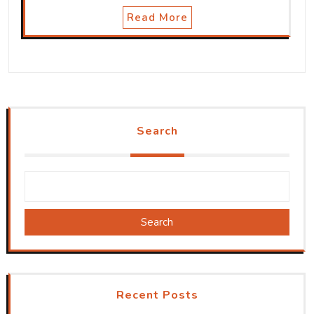
Read More
Search
Search
Recent Posts