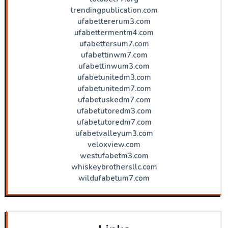
trendingpublication.com
ufabettererum3.com
ufabettermentm4.com
ufabettersum7.com
ufabettinwm7.com
ufabettinwum3.com
ufabetunitedm3.com
ufabetunitedm7.com
ufabetuskedm7.com
ufabetutoredm3.com
ufabetutoredm7.com
ufabetvalleyum3.com
veloxview.com
westufabetm3.com
whiskeybrothersllc.com
wildufabetum7.com