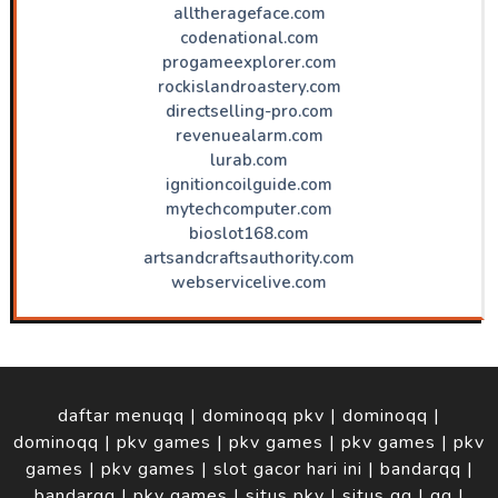
alltherageface.com
codenational.com
progameexplorer.com
rockislandroastery.com
directselling-pro.com
revenuealarm.com
lurab.com
ignitioncoilguide.com
mytechcomputer.com
bioslot168.com
artsandcraftsauthority.com
webservicelive.com
daftar menuqq
|
dominoqq pkv
|
dominoqq
|
dominoqq
|
pkv games
|
pkv games
|
pkv games
|
pkv
games
|
pkv games
|
slot gacor hari ini
|
bandarqq
|
bandarqq
|
pkv games
|
situs pkv
|
situs qq
|
qq
|