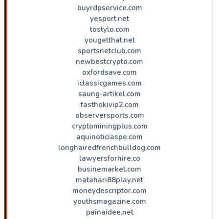
buyrdpservice.com
yesport.net
tostylo.com
yougetthat.net
sportsnetclub.com
newbestcrypto.com
oxfordsave.com
iclassicgames.com
saung-artikel.com
fasthokivip2.com
observersports.com
cryptominingplus.com
aquinoticiaspe.com
longhairedfrenchbulldog.com
lawyersforhire.co
businemarket.com
matahari88play.net
moneydescriptor.com
youthsmagazine.com
painaidee.net