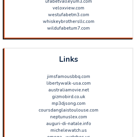
ufabetvalleyum3.com
veloxview.com
westufabetm3.com
whiskeybrothersllc.com
wildufabetum7.com
Links
jimsfamousbbq.com
libertywalk-usa.com
australiamovie.net
gizmobird.co.uk
mp3djsong.com
coursdanglaistoulouse.com
neptunuslex.com
auguri-di-natale.info
michelewatch.us
omega--watches.us