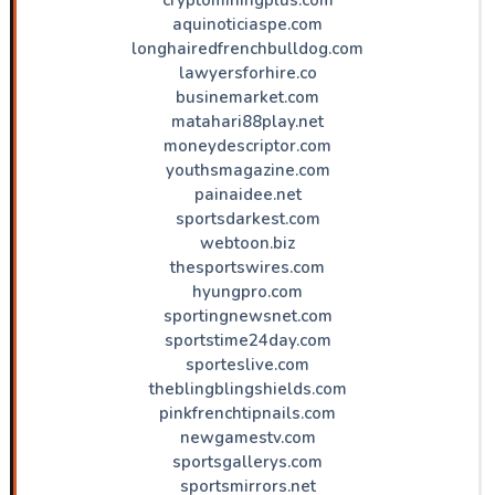
aquinoticiaspe.com
longhairedfrenchbulldog.com
lawyersforhire.co
businemarket.com
matahari88play.net
moneydescriptor.com
youthsmagazine.com
painaidee.net
sportsdarkest.com
webtoon.biz
thesportswires.com
hyungpro.com
sportingnewsnet.com
sportstime24day.com
sporteslive.com
theblingblingshields.com
pinkfrenchtipnails.com
newgamestv.com
sportsgallerys.com
sportsmirrors.net