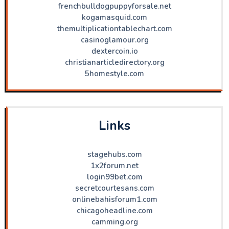
frenchbulldogpuppyforsale.net
kogamasquid.com
themultiplicationtablechart.com
casinoglamour.org
dextercoin.io
christianarticledirectory.org
5homestyle.com
Links
stagehubs.com
1x2forum.net
login99bet.com
secretcourtesans.com
onlinebahisforum1.com
chicagoheadline.com
camming.org