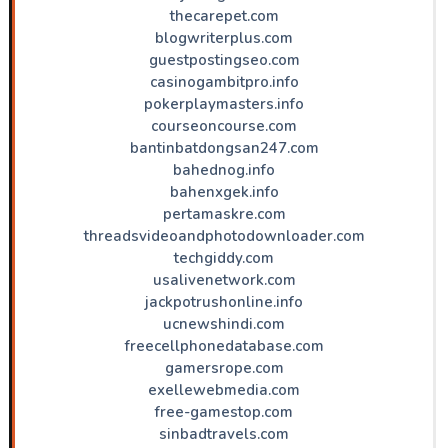
thecarepet.com
blogwriterplus.com
guestpostingseo.com
casinogambitpro.info
pokerplaymasters.info
courseoncourse.com
bantinbatdongsan247.com
bahednog.info
bahenxgek.info
pertamaskre.com
threadsvideoandphotodownloader.com
techgiddy.com
usalivenetwork.com
jackpotrushonline.info
ucnewshindi.com
freecellphonedatabase.com
gamersrope.com
exellewebmedia.com
free-gamestop.com
sinbadtravels.com