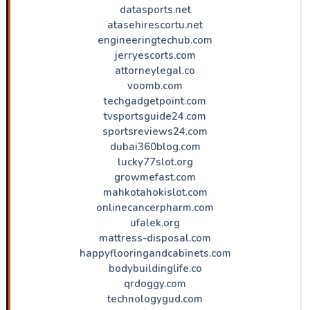
datasports.net
atasehirescortu.net
engineeringtechub.com
jerryescorts.com
attorneylegal.co
voomb.com
techgadgetpoint.com
tvsportsguide24.com
sportsreviews24.com
dubai360blog.com
lucky77slot.org
growmefast.com
mahkotahokislot.com
onlinecancerpharm.com
ufalek.org
mattress-disposal.com
happyflooringandcabinets.com
bodybuildinglife.co
qrdoggy.com
technologygud.com