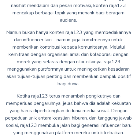
nasihat mendalam dan pesan motivasi, konten raja123
mencakup berbagai topik yang menarik bagi beragam
audiens.
Namun bukan hanya konten raja123 yang membedakannya
dari influencer lain – namun juga komitmennya untuk
memberikan kontribusi kepada komunitasnya. Melalui
kemitraan dengan organisasi amal dan kolaborasi dengan
merek yang selaras dengan nilai-nilainya, raja123
menggunakan platformnya untuk meningkatkan kesadaran
akan tujuan-tujuan penting dan memberikan dampak positif
bagi dunia.
Ketika raja123 terus menambah pengikutnya dan
memperluas pengaruhnya, jelas bahwa dia adalah kekuatan
yang harus diperhitungkan di dunia media sosial. Dengan
perpaduan unik antara keaslian, hiburan, dan tanggung jawab
sosial, raja123 membuka jalan bagi generasi influencer baru
yang menggunakan platform mereka untuk kebaikan.