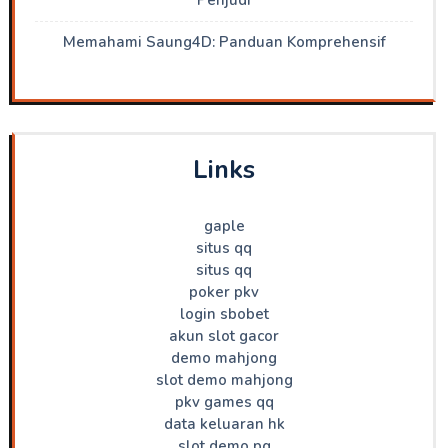
Memahami Saung4D: Panduan Komprehensif
Links
gaple
situs qq
situs qq
poker pkv
login sbobet
akun slot gacor
demo mahjong
slot demo mahjong
pkv games qq
data keluaran hk
slot demo pg