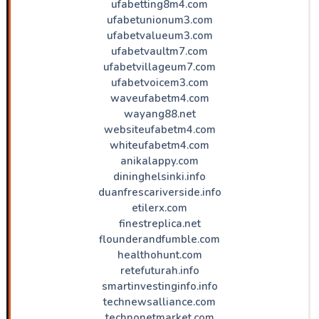
ufabetting8m4.com
ufabetunionum3.com
ufabetvalueum3.com
ufabetvaultm7.com
ufabetvillageum7.com
ufabetvoicem3.com
waveufabetm4.com
wayang88.net
websiteufabetm4.com
whiteufabetm4.com
anikalappy.com
dininghelsinki.info
duanfrescariverside.info
etilerx.com
finestreplica.net
flounderandfumble.com
healthohunt.com
retefuturah.info
smartinvestinginfo.info
technewsalliance.com
technonetmarket.com