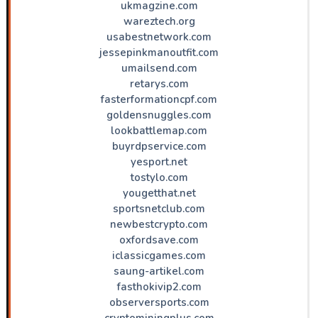
ukmagzine.com
wareztech.org
usabestnetwork.com
jessepinkmanoutfit.com
umailsend.com
retarys.com
fasterformationcpf.com
goldensnuggles.com
lookbattlemap.com
buyrdpservice.com
yesport.net
tostylo.com
yougetthat.net
sportsnetclub.com
newbestcrypto.com
oxfordsave.com
iclassicgames.com
saung-artikel.com
fasthokivip2.com
observersports.com
cryptominingplus.com