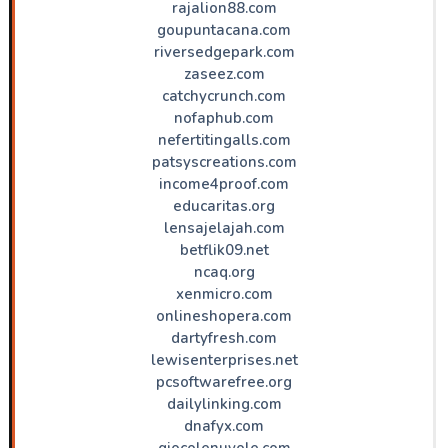
rajalion88.com
goupuntacana.com
riversedgepark.com
zaseez.com
catchycrunch.com
nofaphub.com
nefertitingalls.com
patsyscreations.com
income4proof.com
educaritas.org
lensajelajah.com
betflik09.net
ncaq.org
xenmicro.com
onlineshopera.com
dartyfresh.com
lewisenterprises.net
pcsoftwarefree.org
dailylinking.com
dnafyx.com
giocolenuvole.com