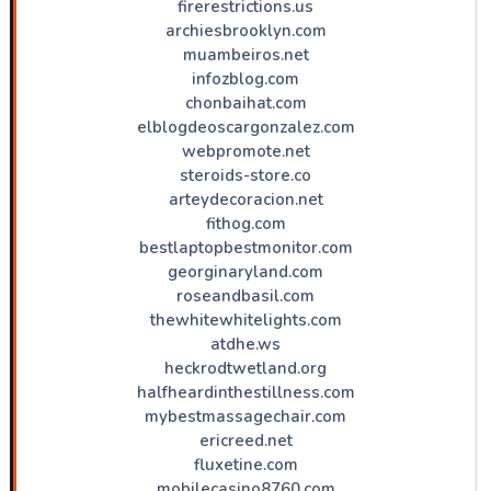
firerestrictions.us
archiesbrooklyn.com
muambeiros.net
infozblog.com
chonbaihat.com
elblogdeoscargonzalez.com
webpromote.net
steroids-store.co
arteydecoracion.net
fithog.com
bestlaptopbestmonitor.com
georginaryland.com
roseandbasil.com
thewhitewhitelights.com
atdhe.ws
heckrodtwetland.org
halfheardinthestillness.com
mybestmassagechair.com
ericreed.net
fluxetine.com
mobilecasino8760.com