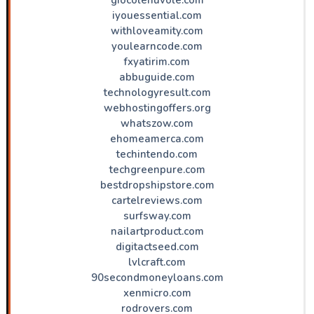
iyouessential.com
withloveamity.com
youlearncode.com
fxyatirim.com
abbuguide.com
technologyresult.com
webhostingoffers.org
whatszow.com
ehomeamerca.com
techintendo.com
techgreenpure.com
bestdropshipstore.com
cartelreviews.com
surfsway.com
nailartproduct.com
digitactseed.com
lvlcraft.com
90secondmoneyloans.com
xenmicro.com
rodrovers.com