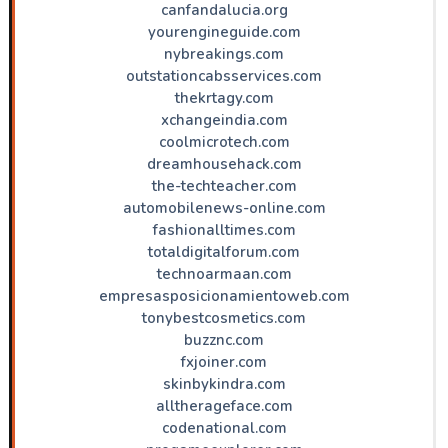
canfandalucia.org
yourengineguide.com
nybreakings.com
outstationcabsservices.com
thekrtagy.com
xchangeindia.com
coolmicrotech.com
dreamhousehack.com
the-techteacher.com
automobilenews-online.com
fashionalltimes.com
totaldigitalforum.com
technoarmaan.com
empresasposicionamientoweb.com
tonybestcosmetics.com
buzznc.com
fxjoiner.com
skinbykindra.com
alltherageface.com
codenational.com