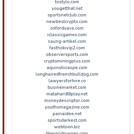
tostylo.com
yougetthat.net
sportsnetclub.com
newbestcrypto.com
oxfordsave.com
iclassicgames.com
saung-artikel.com
fasthokivip2.com
observersports.com
cryptominingplus.com
aquinoticiaspe.com
longhairedfrenchbulldog.com
lawyersforhire.co
businemarket.com
matahari88play.net
moneydescriptor.com
youthsmagazine.com
painaidee.net
sportsdarkest.com
webtoon.biz
thesportswires.com