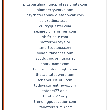
pittsburghpaintingprofessionals.com
plumberryworks.com
psychoterapiawioletanowak.com
quickultimate.com
quirkyquester.com
sexmedicineformen.com
shiftripple.com
slotterpercaya.co
smartcoolbox.com
sohanjitfinances.com
soulfulhousemusic.net
sparklooms.com
tacticalcontractingllc.com
thecapitalpowers.com
tobabet88slot3.com
todayscurrentnews.com
totobet77.asia
totobet77.org
trendingpublication.com
ufabettererum3.com