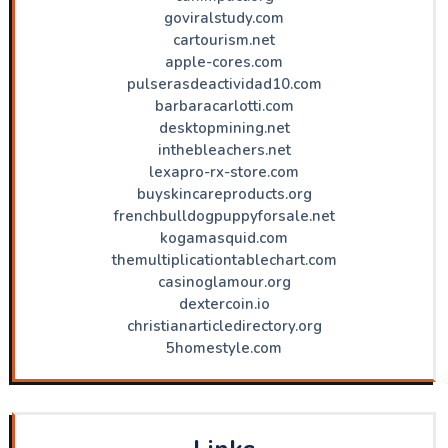
goviralstudy.com
cartourism.net
apple-cores.com
pulserasdeactividad10.com
barbaracarlotti.com
desktopmining.net
inthebleachers.net
lexapro-rx-store.com
buyskincareproducts.org
frenchbulldogpuppyforsale.net
kogamasquid.com
themultiplicationtablechart.com
casinoglamour.org
dextercoin.io
christianarticledirectory.org
5homestyle.com