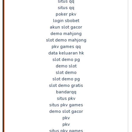
situs qq
situs qq
poker pkv
login sbobet
akun slot gacor
demo mahjong
slot demo mahjong
pkv games qq
data keluaran hk
slot demo pg
demo slot
slot demo
slot demo pg
slot demo gratis
bandarqq
situs pkv
situs pkv games
demo slot gacor
pkv
pkv
situs pkv games