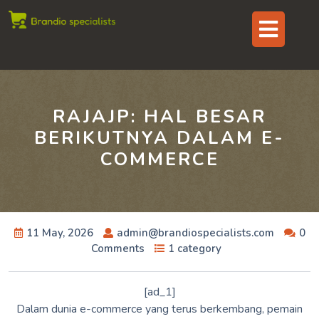
Skip
Op
to
content
But
RAJAJP: HAL BESAR
BERIKUTNYA DALAM E-
COMMERCE
11 May, 2026
admin@brandiospecialists.com
0
Comments
1 category
[ad_1]
Dalam dunia e-commerce yang terus berkembang, pemain