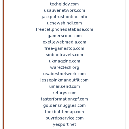
techgiddy.com
usalivenetwork.com
jackpotrushonline.info
ucnewshindi.com
freecellphonedatabase.com
gamersrope.com
exellewebmedia.com
free-gamestop.com
sinbadtravels.com
ukmagzine.com
wareztech.org
usabestnetwork.com
jessepinkmanoutfit.com
umailsend.com
retarys.com
fasterformationcpf.com
goldensnuggles.com
lookbattlemap.com
buyrdpservice.com
yesport.net