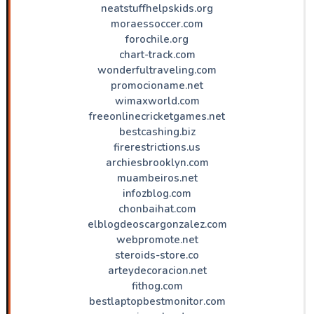
neatstuffhelpskids.org
moraessoccer.com
forochile.org
chart-track.com
wonderfultraveling.com
promocioname.net
wimaxworld.com
freeonlinecricketgames.net
bestcashing.biz
firerestrictions.us
archiesbrooklyn.com
muambeiros.net
infozblog.com
chonbaihat.com
elblogdeoscargonzalez.com
webpromote.net
steroids-store.co
arteydecoracion.net
fithog.com
bestlaptopbestmonitor.com