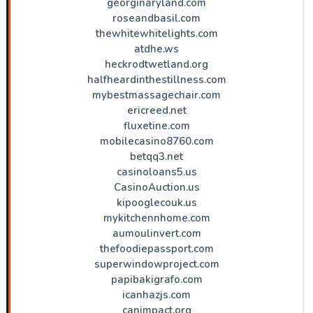
georginaryland.com
roseandbasil.com
thewhitewhitelights.com
atdhe.ws
heckrodtwetland.org
halfheardinthestillness.com
mybestmassagechair.com
ericreed.net
fluxetine.com
mobilecasino8760.com
betqq3.net
casinoloans5.us
CasinoAuction.us
kipooglecouk.us
mykitchennhome.com
aumoulinvert.com
thefoodiepassport.com
superwindowproject.com
papibakigrafo.com
icanhazjs.com
canimpact.org