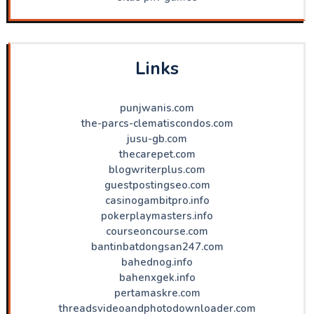
Links
punjwanis.com
the-parcs-clematiscondos.com
jusu-gb.com
thecarepet.com
blogwriterplus.com
guestpostingseo.com
casinogambitpro.info
pokerplaymasters.info
courseoncourse.com
bantinbatdongsan247.com
bahednog.info
bahenxgek.info
pertamaskre.com
threadsvideoandphotodownloader.com