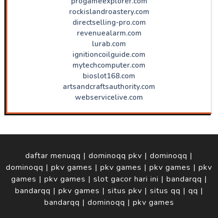
progameexplorer.com
rockislandroastery.com
directselling-pro.com
revenuealarm.com
lurab.com
ignitioncoilguide.com
mytechcomputer.com
bioslot168.com
artsandcraftsauthority.com
webservicelive.com
daftar menuqq
|
dominoqq pkv
|
dominoqq
|
dominoqq
|
pkv games
|
pkv games
|
pkv games
|
pkv
games
|
pkv games
|
slot gacor hari ini
|
bandarqq
|
bandarqq
|
pkv games
|
situs pkv
|
situs qq
|
qq
|
bandarqq
|
dominoqq
|
pkv games