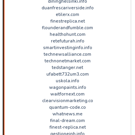
dininghelsinki.info
duanfrescariverside.info
etilerx.com
finestreplica.net
flounderandfumble.com
healthohunt.com
retefuturah.info
smartinvestinginfo.info
technewsalliance.com
technonetmarket.com
tedstanger.net
ufabett732um3.com
uskola.info
wagonpaints.info
waitfornext.com
clearvisionmarketing.co
quantum-code.co
whatnews.me
final-dream.com
finest-replica.net
gestioneinh.info