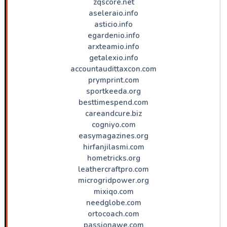
zqscore.net
aseleraio.info
asticio.info
egardenio.info
arxteamio.info
getalexio.info
accountaudittaxcon.com
prymprint.com
sportkeeda.org
besttimespend.com
careandcure.biz
cogniyo.com
easymagazines.org
hirfanjilasmi.com
hometricks.org
leathercraftpro.com
microgridpower.org
mixiqo.com
needglobe.com
ortocoach.com
passionawe.com