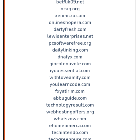
betflik09.net
ncaq.org
xenmicro.com
onlineshopera.com
dartyfresh.com
lewisenterprises.net
pcsoftwarefree.org
dailylinking.com
dnafyx.com
giocolenuvole.com
iyouessential.com
withloveamity.com
youlearncode.com
fxyatirim.com
abbuguide.com
technologyresult.com
webhostingoffers.org
whatszow.com
ehomeamerca.com
techintendo.com
techgreenpure.com