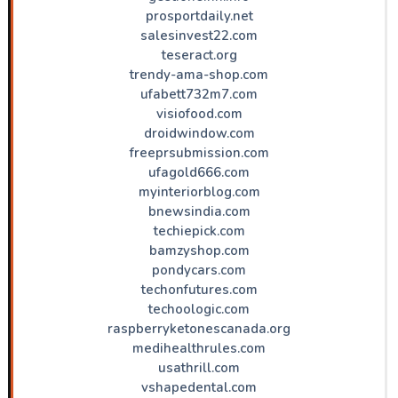
prosportdaily.net
salesinvest22.com
teseract.org
trendy-ama-shop.com
ufabett732m7.com
visiofood.com
droidwindow.com
freeprsubmission.com
ufagold666.com
myinteriorblog.com
bnewsindia.com
techiepick.com
bamzyshop.com
pondycars.com
techonfutures.com
techoologic.com
raspberryketonescanada.org
medihealthrules.com
usathrill.com
vshapedental.com