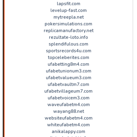
lapsfit.com
levelup-fast.com
mytreepla.net
pokersimulations.com
replicamanufactory.net
rezultate-loto.info
splendifulous.com
sportsrecords4u.com
topceleberites.com
ufabetting8m4.com
ufabetunionum3.com
ufabetvalueum3.com
ufabetvaultm7.com
ufabetvillageum7.com
ufabetvoicem3.com
waveufabetm4.com
wayang88.net
websiteufabetm4.com
whiteufabetm4.com
anikalappy.com