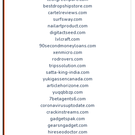
bestdropshipstore.com
cartelreviews.com
surfsway.com
nailartproduct.com
digitactseed.com
lvlcraft.com
90secondmoneyloans.com
xenmicro.com
rodrovers.com
tripssolution.com
satta-king-india.com
yukigassencanada.com
articlehorizone.com
yuqqbbzp.com
7betagents6.com
coronavirusuptodate.com
crackinstreams.com
gadgetspak.com
gearsngadget.com
hireseodoctor.com