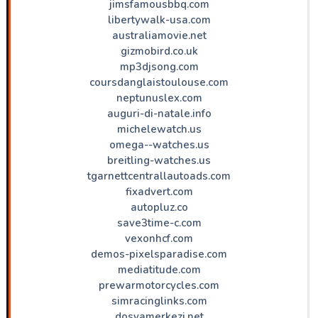
jimsfamousbbq.com
libertywalk-usa.com
australiamovie.net
gizmobird.co.uk
mp3djsong.com
coursdanglaistoulouse.com
neptunuslex.com
auguri-di-natale.info
michelewatch.us
omega--watches.us
breitling-watches.us
tgarnettcentrallautoads.com
fixadvert.com
autopluz.co
save3time-c.com
vexonhcf.com
demos-pixelsparadise.com
mediatitude.com
prewarmotorcycles.com
simracinglinks.com
dosyamerkezi.net