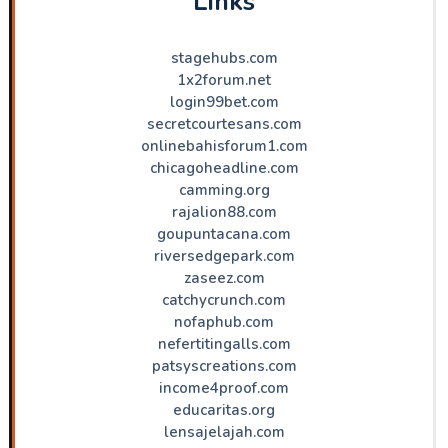
Links
stagehubs.com
1x2forum.net
login99bet.com
secretcourtesans.com
onlinebahisforum1.com
chicagoheadline.com
camming.org
rajalion88.com
goupuntacana.com
riversedgepark.com
zaseez.com
catchycrunch.com
nofaphub.com
nefertitingalls.com
patsyscreations.com
income4proof.com
educaritas.org
lensajelajah.com