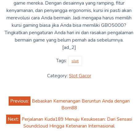
game mereka. Dengan desainnya yang ramping, fitur
kenyamanan, dan penyangga ergonomis, kursi ini pasti akan
merevolusi cara Anda bermain. Jadi mengapa harus memilih
kursi gaming biasa jika Anda bisa memiliki GBO5000?
Tingkatkan pengaturan Anda hari ini dan rasakan pengalaman
bermain game yang belum pernah ada sebelumnya.
[ad_2]
Tags:
slot
Category:
Slot Gacor
Post
Previous:
Bebaskan Kemenangan Beruntun Anda dengan
navigation
Bom88
Next:
Perjalanan Kuda189 Menuju Kesuksesan: Dari Sensasi
Soundcloud Hingga Ketenaran Internasional