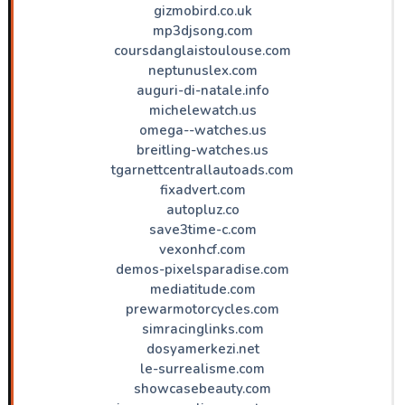
gizmobird.co.uk
mp3djsong.com
coursdanglaistoulouse.com
neptunuslex.com
auguri-di-natale.info
michelewatch.us
omega--watches.us
breitling-watches.us
tgarnettcentrallautoads.com
fixadvert.com
autopluz.co
save3time-c.com
vexonhcf.com
demos-pixelsparadise.com
mediatitude.com
prewarmotorcycles.com
simracinglinks.com
dosyamerkezi.net
le-surrealisme.com
showcasebeauty.com