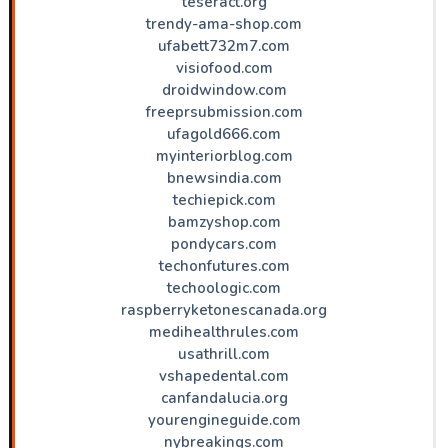
teseract.org
trendy-ama-shop.com
ufabett732m7.com
visiofood.com
droidwindow.com
freeprsubmission.com
ufagold666.com
myinteriorblog.com
bnewsindia.com
techiepick.com
bamzyshop.com
pondycars.com
techonfutures.com
techoologic.com
raspberryketonescanada.org
medihealthrules.com
usathrill.com
vshapedental.com
canfandalucia.org
yourengineguide.com
nybreakings.com