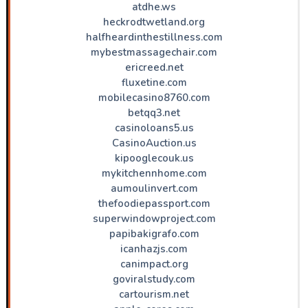
atdhe.ws
heckrodtwetland.org
halfheardinthestillness.com
mybestmassagechair.com
ericreed.net
fluxetine.com
mobilecasino8760.com
betqq3.net
casinoloans5.us
CasinoAuction.us
kipooglecouk.us
mykitchennhome.com
aumoulinvert.com
thefoodiepassport.com
superwindowproject.com
papibakigrafo.com
icanhazjs.com
canimpact.org
goviralstudy.com
cartourism.net