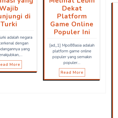
inasi yang
Melihat Lebih
Wajib
Dekat
unjungi di
Platform
Turki
Game Online
Populer Ini
urki adalah negara
terkenal dengan
[ad_1] Mpo88asia adalah
dangannya yang
platform game online
nakjubkan,…
populer yang semakin
populer…
Read More
Read More