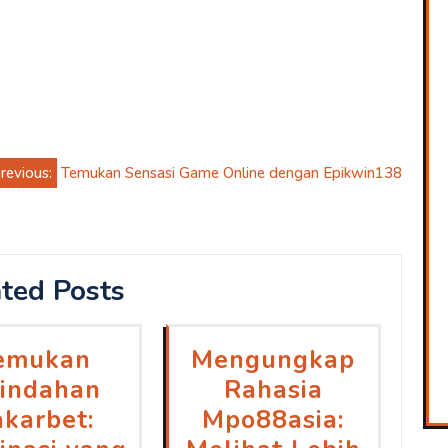
revious:
Temukan Sensasi Game Online dengan Epikwin138
ted Posts
emukan
Mengungkap
indahan
Rahasia
akarbet:
Mpo88asia: